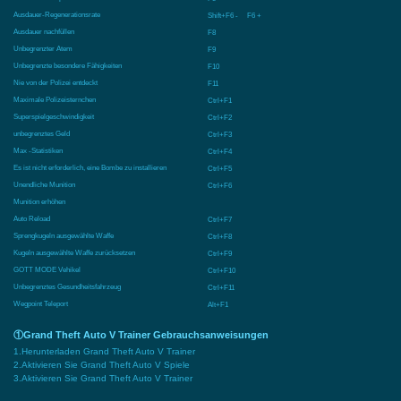
Ausdauer-Regenerationsrate
Shift+F6 - F6 +
Ausdauer nachfüllen
F8
Unbegrenzter Atem
F9
Unbegrenzte besondere Fähigkeiten
F10
Nie von der Polizei entdeckt
F11
Maximale Polizeisternchen
Ctrl+F1
Superspielgeschwindigkeit
Ctrl+F2
unbegrenztes Geld
Ctrl+F3
Max -Statistiken
Ctrl+F4
Es ist nicht erforderlich, eine Bombe zu installieren
Ctrl+F5
Unendliche Munition
Ctrl+F6
Munition erhöhen
Auto Reload
Ctrl+F7
Sprengkugeln ausgewählte Waffe
Ctrl+F8
Kugeln ausgewählte Waffe zurücksetzen
Ctrl+F9
GOTT MODE Vehikel
Ctrl+F10
Unbegrenztes Gesundheitsfahrzeug
Ctrl+F11
Wegpoint Teleport
Alt+F1
①Grand Theft Auto V Trainer Gebrauchsanweisungen
1.Herunterladen Grand Theft Auto V Trainer
2.Aktivieren Sie Grand Theft Auto V Spiele
3.Aktivieren Sie Grand Theft Auto V Trainer