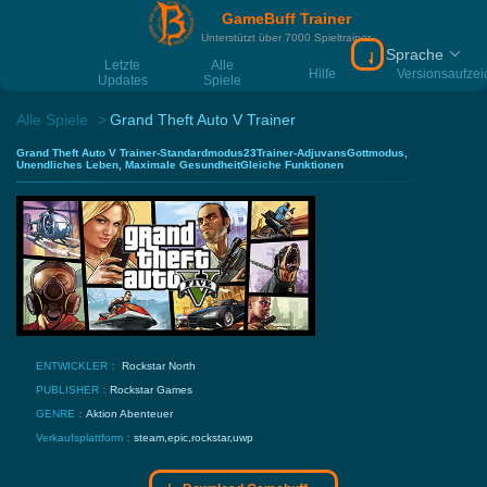
GameBuff Trainer
Unterstützt über 7000 Spieltrainer
Sprache
Download Gamebu
Letzte
Alle
Hilfe
Versionsaufze
Updates
Spiele
Alle Spiele
Grand Theft Auto V Trainer
Grand Theft Auto V Trainer-Standardmodus23Trainer-AdjuvansGottmodus,
Unendliches Leben, Maximale GesundheitGleiche Funktionen
ENTWICKLER：
Rockstar North
PUBLISHER：
Rockstar Games
GENRE：
Aktion
Abenteuer
Verkaufsplattform：
steam,epic,rockstar,uwp