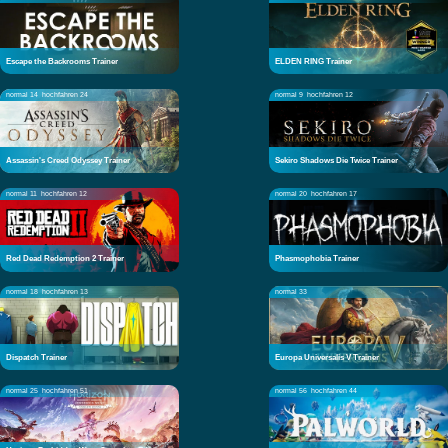
Escape the Backrooms Trainer
ELDEN RING Trainer
normal 14
hochfahren 24
normal 9
hochfahren 12
Assassin's Creed Odyssey Trainer
Sekiro Shadows Die Twice Trainer
normal 11
hochfahren 12
normal 20
hochfahren 17
Red Dead Redemption 2 Trainer
Phasmophobia Trainer
normal 18
hochfahren 13
normal 33
Dispatch Trainer
Europa Universalis V Trainer
normal 25
hochfahren 51
normal 56
hochfahren 44