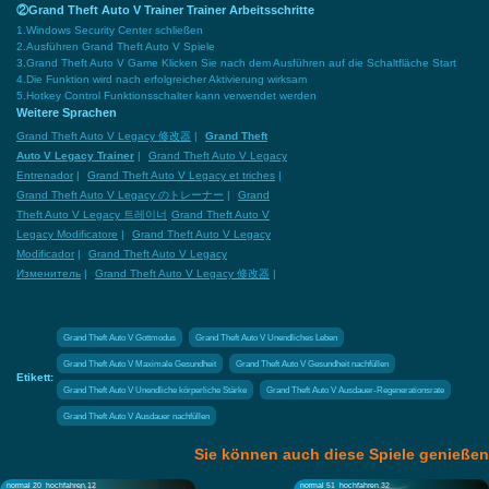
②Grand Theft Auto V Trainer Trainer Arbeitsschritte
1.Windows Security Center schließen
2.Ausführen Grand Theft Auto V Spiele
3.Grand Theft Auto V Game Klicken Sie nach dem Ausführen auf die Schaltfläche Start
4.Die Funktion wird nach erfolgreicher Aktivierung wirksam
5.Hotkey Control Funktionsschalter kann verwendet werden
Weitere Sprachen
Grand Theft Auto V Legacy 修改器
|
Grand Theft
Auto V Legacy Trainer
|
Grand Theft Auto V Legacy
Entrenador
|
Grand Theft Auto V Legacy et triches
|
Grand Theft Auto V Legacy のトレーナー
|
Grand
Theft Auto V Legacy 트레이너
Grand Theft Auto V
Legacy Modificatore
|
Grand Theft Auto V Legacy
Modificador
|
Grand Theft Auto V Legacy
Изменитель
|
Grand Theft Auto V Legacy 修改器
|
Grand Theft Auto V Gottmodus
Grand Theft Auto V Unendliches Leben
Grand Theft Auto V Maximale Gesundheit
Grand Theft Auto V Gesundheit nachfüllen
Etikett:
Grand Theft Auto V Unendliche körperliche Stärke
Grand Theft Auto V Ausdauer-Regenerationsrate
Grand Theft Auto V Ausdauer nachfüllen
Sie können auch diese Spiele genießen
normal 20
hochfahren 12
normal 51
hochfahren 32