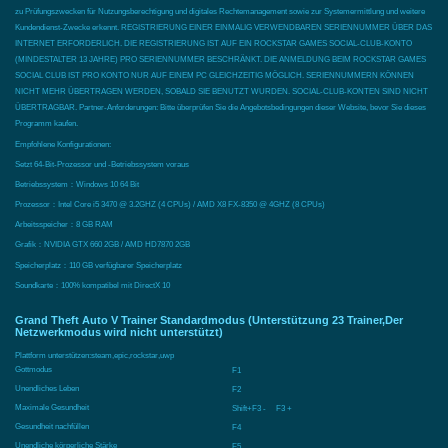
zu Prüfungszwecken für Nutzungsberechtigung und digitales Rechtemanagement sowie zur Systemermittlung und weitere
Kundendienst-Zwecke erkennt. REGISTRIERUNG EINER EINMALIG VERWENDBAREN SERIENNUMMER ÜBER DAS
INTERNET ERFORDERLICH. DIE REGISTRIERUNG IST AUF EIN ROCKSTAR GAMES SOCIAL-CLUB-KONTO
(MINDESTALTER 13 JAHRE) PRO SERIENNUMMER BESCHRÄNKT. DIE ANMELDUNG BEIM ROCKSTAR GAMES
SOCIAL CLUB IST PRO KONTO NUR AUF EINEM PC GLEICHZEITIG MÖGLICH. SERIENNUMMERN KÖNNEN
NICHT MEHR ÜBERTRAGEN WERDEN, SOBALD SIE BENUTZT WURDEN. SOCIAL-CLUB-KONTEN SIND NICHT
ÜBERTRAGBAR. Partner-Anforderungen: Bitte überprüfen Sie die Angebotsbedingungen dieser Website, bevor Sie dieses
Programm kaufen.
Empfohlene Konfigurationen:
Setzt 64-Bit-Prozessor und -Betriebssystem voraus
Betriebssystem：Windows 10 64 Bit
Prozessor：Intel Core i5 3470 @ 3.2GHZ (4 CPUs) / AMD X8 FX-8350 @ 4GHZ (8 CPUs)
Arbeitsspeicher：8 GB RAM
Grafik：NVIDIA GTX 660 2GB / AMD HD7870 2GB
Speicherplatz：110 GB verfügbarer Speicherplatz
Soundkarte：100% kompatibel mit DirectX 10
Grand Theft Auto V Trainer Standardmodus (Unterstützung 23 Trainer,Der
Netzwerkmodus wird nicht unterstützt)
Plattform unterstützen:
steam,epic,rockstar,uwp
Gottmodus
F1
Unendliches Leben
F2
Maximale Gesundheit
Shift+F3 - F3 +
Gesundheit nachfüllen
F4
Unendliche körperliche Stärke
F5