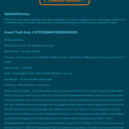
Download Gamebuff Trainer
Spieleinführung：
GTAV für PC bietet Spielern die Möglichkeit, die riesige Welt von Los Santos und Blaine County in Auflösungen von bis zu 4K
und darüber hinaus zu erkunden, sowie das Spiel mit einer Bildwiederholrate von 60 Frames pro Sekunde zu erleben.
Grand Theft Auto V SYSTEMANFORDERUNGEN
Mindestausstattung:
Setzt 64-Bit-Prozessor und -Betriebssystem voraus
Betriebssystem：Windows 10 64 Bit
Prozessor：Intel Core 2 Quad CPU Q6600 @ 2.40GHz (4 CPUs) / AMD Phenom 9850 Quad-Core Prozessor (4 CPUs) @
2.5GHz
Arbeitsspeicher：4 GB RAM
Grafik：NVIDIA 9800 GT 1GB / AMD HD 4870 1GB (DX 10, 10.1, 11)
Speicherplatz：110 GB verfügbarer Speicherplatz
Soundkarte：100% kompatibel mit DirectX 10
Zusätzliche Anmerkungen：Die Systemanforderungen für dieses Spiel können sich im Lauf der Zeit durch herunterladbare
Inhalte und Programmänderungen verändern. Für aktuell gültige Kompatibilitätsinformationen wenden Sie sich bitte an Ihren
Hardware-Hersteller oder schauen Sie auf . Einige Systemkomponenten wie beispielsweise mobile Chipsets und integrierte
bzw. AGP-Grafikkarten können inkompatibel sein. Nicht aufgelistete Spezifikationen werden möglicherweise nicht durch den
Publisher unterstützt. Weitere Anforderungen: Zur Installation und zum Online-Spielen ist die Anmeldung beim Rockstar
Games Social Club-Netzwerk erforderlich (Mindestalter 13 Jahre). Für die Aktivierung, das Online-Spielen und die Prüfung
der Nutzungsberechtigung in bestimmten Abständen ist eine bestehende Internetverbindung erforderlich. Weitere
Softwareinstallationen sind erforderlich, darunter die Rockstar Games Social Club Plattform, DirectX, Chromium sowie das
Microsoft Visual C++ 2008 SP1 Redistributable-Paket und Authentifizierungssoftware, die bestimmte Hardware-Merkmale