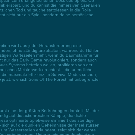
 Option zum unangefochtenen Boss des Spiels. Ob
anik erspart, und du kannst die immersiven Szenarien
lichen Tod und tauche stattdessen in die Rolle
st nicht nur ein Spiel, sondern deine persönliche
ption wird aus jeder Herausforderung eine
rkunden, ohne ständig anzuhalten, während du Höhlen
lästigen Wartezeiten mehr, wenn du Baumstämme für
ht nur das Early Game revolutioniert, sondern auch
er-Systems befreien wollen, profitieren von der
onisches Meisterwerk errichtest – die unendliche
 die maximale Effizienz im Survival-Modus suchen,
 jetzt, wie sich Sons Of The Forest mit unbegrenzter
st eine der größten Bedrohungen darstellt. Mit der
ndig auf die actionreichen Kämpfe, die dichte
se optimierte Spielweise eliminiert das ständige
sich auf die dunklen Geheimnisse der Insel stürzen
um Wasserstellen erkundest, zeigt sich der wahre
hre Bauvorhaben ohne Unterbrechungen durchsetzen