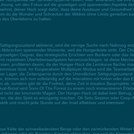
e Lösung, um den Fokus auf die gruseligen und spannenden Aspekte des
wehrst, dieser Hack sorgt dafür, dass deine Ausdauer und Gesundheit
em du die Wunder und Schrecken der Wildnis ohne Limits genießen kanns
n des Überlebens zu halten.
Sättigungszustand aktivierst, wird die nervige Suche nach Nahrung e
Abbrechen spannender Momente, weil die Hungerleiste sinkt. Der Chara
gruseligen Gegner, das strategische Errichten von Bunkern oder das Ver
h mit repetitiven Überlebensaufgaben herumzuschlagen, ist diese Mecha
ssen, profitieren davon, da der Hunger-Hack die Lernkurve flacher m
mnisse lässt. Im Kooperativen Multiplayer-Modus wird die Teamarbeit 
er Lager, die Zeitersparnis durch den Unendlichen Sättigungszustand 
, können sich nun vollständig auf die Interaktion mit Kelvin oder das
 ab, sondern gibt dir die Freiheit, deine Zeit in kreative Bauprojekte,
vival-Boost wird Sons Of The Forest zu einem noch immersiveren Erleb
 nicht der knurrende Magen. Der Hunger-Hack ist dabei kein Betrug, 
ieren, die das Spiel so einzigartig machen. Ob Solo-Session oder Coop-
tik und macht jede Stunde auf der Insel effektiver und intensiver.
ose Kälte der schneebedeckten Berge oder den zermürbenden Winter b
iskieren oder die Basisbau-Session abbrechen, nur weil die Körpertem