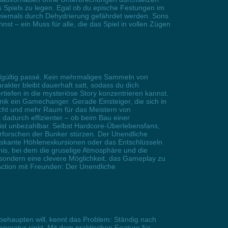
 Spiels zu legen. Egal ob du epische Festungen im
 niemals durch Dehydrierung gefährdet werden. Sons
t – ein Muss für alle, die das Spiel in vollen Zügen
ndgültig passé. Kein mehrmaliges Sammeln von
kter bleibt dauerhaft satt, sodass du dich
tiefen in die mysteriöse Story konzentrieren kannst.
nik ein Gamechanger. Gerade Einsteiger, die sich in
acht und mehr Raum für das Meistern von
dadurch effizienter – ob beim Bau einer
ist unbezahlbar. Selbst Hardcore-Überlebensfans,
 Erforschen der Bunker stürzen. Der Unendliche
 riskante Höhlenexkursionen oder das Entschlüsseln
nis, bei dem die gruselige Atmosphäre und die
sondern eine clevere Möglichkeit, das Gameplay zu
Action mit Freunden: Der Unendliche
ehaupten will, kennt das Problem: Ständig nach
peratur sinkt. Mit dem praktischen Feature für