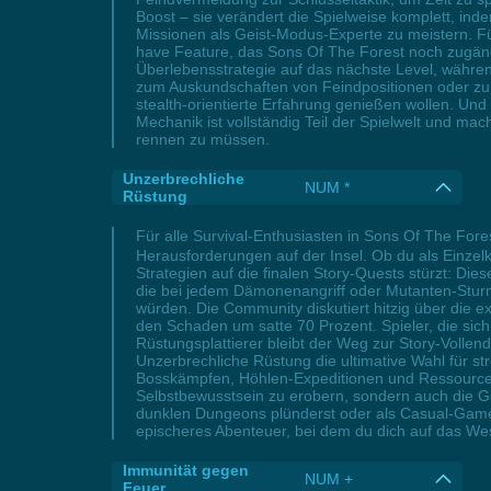
Boost – sie verändert die Spielweise komplett, inde
Missionen als Geist-Modus-Experte zu meistern. Für
have Feature, das Sons Of The Forest noch zugäng
Überlebensstrategie auf das nächste Level, währen
zum Auskundschaften von Feindpositionen oder zum 
stealth-orientierte Erfahrung genießen wollen. Und
Mechanik ist vollständig Teil der Spielwelt und ma
rennen zu müssen.
Unzerbrechliche
NUM *
Rüstung
Für alle Survival-Enthusiasten in Sons Of The For
Herausforderungen auf der Insel. Ob du als Einzel
Strategien auf die finalen Story-Quests stürzt: D
die bei jedem Dämonenangriff oder Mutanten-Sturm
würden. Die Community diskutiert hitzig über die 
den Schaden um satte 70 Prozent. Spieler, die si
Rüstungsplattierer bleibt der Weg zur Story-Vollen
Unzerbrechliche Rüstung die ultimative Wahl für s
Bosskämpfen, Höhlen-Expeditionen und Ressourcen
Selbstbewusstsein zu erobern, sondern auch die Ge
dunklen Dungeons plünderst oder als Casual-Gamer
epischeres Abenteuer, bei dem du dich auf das Wese
Immunität gegen
NUM +
Feuer