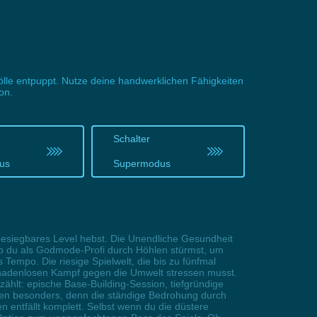
Hölle entpuppt. Nutze deine handwerklichen Fähigkeiten
on.
Schalter
us
Supermodus
besiegbares Level hebst. Die Unendliche Gesundheit
 Ob du als Godmode-Profi durch Höhlen stürmst, um
empo. Die riesige Spielwelt, die bis zu fünfmal
 gnadenlosen Kampf gegen die Umwelt stressen musst.
ählt: epische Base-Building-Session, tiefgründige
ren besonders, denn die ständige Bedrohung durch
ntfällt komplett. Selbst wenn du die düstere