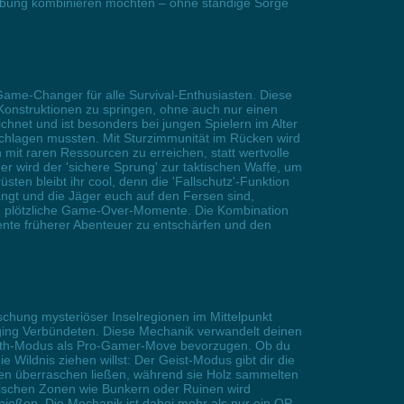
mgebung kombinieren möchten – ohne ständige Sorge
Game-Changer für alle Survival-Enthusiasten. Diese
Konstruktionen zu springen, ohne auch nur einen
ichnet und ist besonders bei jungen Spielern im Alter
schlagen mussten. Mit Sturzimmunität im Rücken wird
mit raren Ressourcen zu erreichen, statt wertvolle
 wird der 'sichere Sprung' zur taktischen Waffe, um
en bleibt ihr cool, denn die 'Fallschutz'-Funktion
rängt und die Jäger euch auf den Fersen sind,
rch plötzliche Game-Over-Momente. Die Kombination
nte früherer Abenteuer zu entschärfen und den
schung mysteriöser Inselregionen im Mittelpunkt
anging Verbündeten. Diese Mechanik verwandelt deinen
ealth-Modus als Pro-Gamer-Move bevorzugen. Ob du
Wildnis ziehen willst: Der Geist-Modus gibt dir die
balen überraschen ließen, während sie Holz sammelten
ritischen Zonen wie Bunkern oder Ruinen wird
eßen. Die Mechanik ist dabei mehr als nur ein OP-