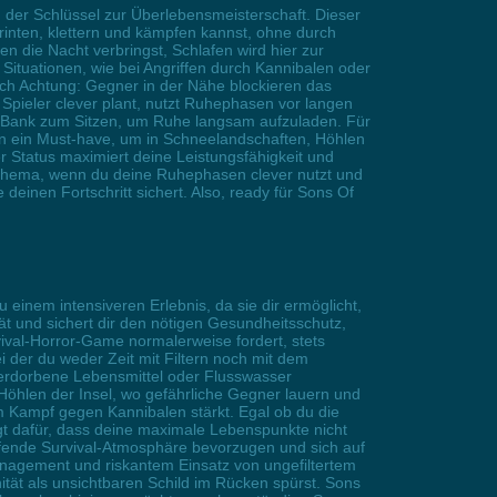
' der Schlüssel zur Überlebensmeisterschaft. Dieser
printen, klettern und kämpfen kannst, ohne durch
 die Nacht verbringst, Schlafen wird hier zur
Situationen, wie bei Angriffen durch Kannibalen oder
Doch Achtung: Gegner in der Nähe blockieren das
 Spieler clever plant, nutzt Ruhephasen vor langen
e Bank zum Sitzen, um Ruhe langsam aufzuladen. Für
ern ein Must-have, um in Schneelandschaften, Höhlen
r Status maximiert deine Leistungsfähigkeit und
 Thema, wenn du deine Ruhephasen clever nutzt und
einen Fortschritt sichert. Also, ready für Sons Of
einem intensiveren Erlebnis, da sie dir ermöglicht,
t und sichert dir den nötigen Gesundheitsschutz,
val-Horror-Game normalerweise fordert, stets
i der du weder Zeit mit Filtern noch mit dem
erdorbene Lebensmittel oder Flusswasser
 Höhlen der Insel, wo gefährliche Gegner lauern und
 Kampf gegen Kannibalen stärkt. Egal ob du die
gt dafür, dass deine maximale Lebenspunkte nicht
afende Survival-Atmosphäre bevorzugen und sich auf
nagement und riskantem Einsatz von ungefiltertem
ät als unsichtbaren Schild im Rücken spürst. Sons