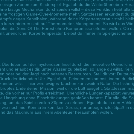
n eisigen Zonen zum Kinderspiel. Egal ob du die Winterüberleben-Hera
 ohne lästige Mechaniken durchspielen willst – diese Funktion hebt al
keine frostigen Game-Over-Momente mehr. Stattdessen erkundest du die
mpfe gegen Kannibalen, während deine Körpertemperatur stabil bleibt. I
n konzentrieren statt auf Thermometer-Management. So wird aus Wint
Spieler, die Sons Of The Forest ohne Kompromisse erleben wollen. Ob 
 mit unendlicher Körpertemperatur bleibst du immer im Spielgeschehen
 Überleben auf der mysteriösen Insel durch die innovative Unendliche L
t und erlaubt es dir, unter Wasser zu bleiben, so lange du willst. Kein
en oder bei der Jagd nach seltenen Ressourcen. Stell dir vor: Du tauch
Druck der tickenden Uhr. Egal ob du Feinden entkommst, indem du dich
nden willst – hier wird ewiges Tauchen zur zweiten Natur. Die bisher
abruptes Ende deiner Mission, weil dir die Luft ausgeht. Stattdessen 
e, die vorher nur Profis erreichten. Unendliche Lungenkapazität verwa
die Umgebung ohne Einschränkungen genießen kannst. Für alle, die So
sung, um das Spiel in vollen Zügen zu erleben. Egal ob du in den Höh
v wie noch nie. Kein Ertrinken, kein Stress, nur unbegrenzter Spaß in d
zen und das Maximum aus ihrem Abenteuer herausholen wollen.