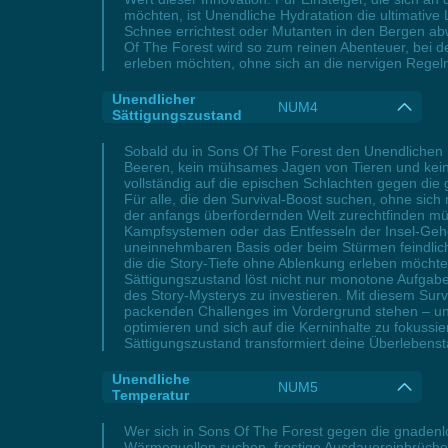
möchten, ist Unendliche Hydratation die ultimativ
Schnee errichtest oder Mutanten in den Bergen ab
Of The Forest wird so zum reinen Abenteuer, bei d
erleben möchten, ohne sich an die nervigen Regel
Unendlicher
NUM4
Sättigungszustand
Sobald du in Sons Of The Forest den Unendlichen 
Beeren, kein mühsames Jagen von Tieren und kein 
vollständig auf die epischen Schlachten gegen die 
Für alle, die den Survival-Boost suchen, ohne sic
der anfangs überfordernden Welt zurechtfinden mü
Kampfsystemen oder das Entfesseln der Insel-Gehei
uneinnehmbaren Basis oder beim Stürmen feindlich
die die Story-Tiefe ohne Ablenkung erleben möchten
Sättigungszustand löst nicht nur monotone Aufgaben
des Story-Mysterys zu investieren. Mit diesem Sur
packenden Challenges im Vordergrund stehen – und
optimieren und sich auf die Kerninhalte zu fokuss
Sättigungszustand transformiert deine Überlebenstak
Unendliche
NUM5
Temperatur
Wer sich in Sons Of The Forest gegen die gnadenl
Wärmequellen suchen, frostige Ausdauereinbrüche r