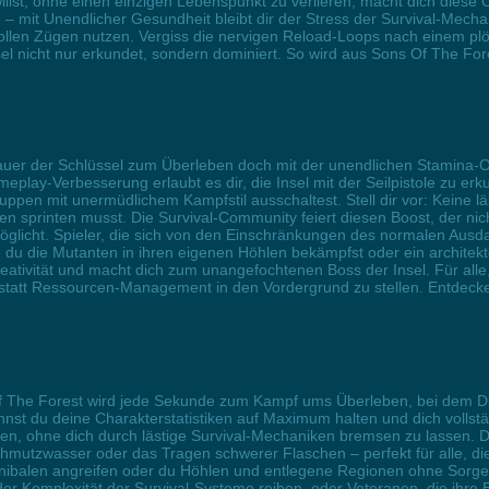
llst, ohne einen einzigen Lebenspunkt zu verlieren, macht dich diese
 – mit Unendlicher Gesundheit bleibt dir der Stress der Survival-Mech
len Zügen nutzen. Vergiss die nervigen Reload-Loops nach einem plötz
sel nicht nur erkundet, sondern dominiert. So wird aus Sons Of The Fore
dauer der Schlüssel zum Überleben doch mit der unendlichen Stamina-O
play-Verbesserung erlaubt es dir, die Insel mit der Seilpistole zu e
pen mit unermüdlichem Kampfstil ausschaltest. Stell dir vor: Keine 
n sprinten musst. Die Survival-Community feiert diesen Boost, der nic
licht. Spieler, die sich von den Einschränkungen des normalen Ausdau
 du die Mutanten in ihren eigenen Höhlen bekämpfst oder ein architekt
tivität und macht dich zum unangefochtenen Boss der Insel. Für alle,
e statt Ressourcen-Management in den Vordergrund zu stellen. Entdecke
f The Forest wird jede Sekunde zum Kampf ums Überleben, bei dem Dur
nst du deine Charakterstatistiken auf Maximum halten und dich vollstä
n, ohne dich durch lästige Survival-Mechaniken bremsen zu lassen. Die
utzwasser oder das Tragen schwerer Flaschen – perfekt für alle, die 
nibalen angreifen oder du Höhlen und entlegene Regionen ohne Sorge 
an der Komplexität der Survival-Systeme reiben, oder Veteranen, die i