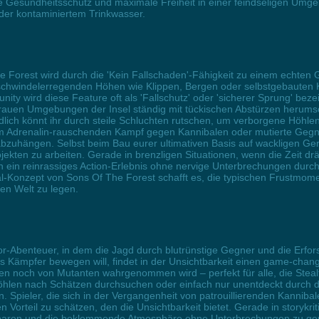
 die Gesundheitsschutz und maximale Freiheit in einer feindseligen U
er kontaminiertem Trinkwasser.
e Forest wird durch die 'Kein Fallschaden'-Fähigkeit zu einem echten 
 schwindelerregenden Höhen wie Klippen, Bergen oder selbstgebauten 
ty wird diese Feature oft als 'Fallschutz' oder 'sicherer Sprung' beze
en rauen Umgebungen der Insel ständig mit tückischen Abstürzen herum
lich könnt ihr durch steile Schluchten rutschen, um verborgene Höhlen 
Im Adrenalin-rauschenden Kampf gegen Kannibalen oder mutierte Gegner
uhängen. Selbst beim Bau eurer ultimativen Basis auf wackligen Gerüst
rojekten zu arbeiten. Gerade in brenzligen Situationen, wenn die Zeit d
 in ein reinrassiges Action-Erlebnis ohne nervige Unterbrechungen du
-Konzept von Sons Of The Forest schafft es, die typischen Frustmome
nen Welt zu legen.
ror-Abenteuer, in dem die Jagd durch blutrünstige Gegner und die Erfor
als Kämpfer bewegen will, findet in der Unsichtbarkeit einen game-ch
len noch von Mutanten wahrgenommen wird – perfekt für alle, die St
öhlen nach Schätzen durchsuchen oder einfach nur unentdeckt durch die 
n. Spieler, die sich in der Vergangenheit von patrouillierenden Kanni
n Vorteil zu schätzen, den die Unsichtbarkeit bietet. Gerade in storyk
 sparen und die beklemmende Atmosphäre ohne Unterbrechungen zu geni