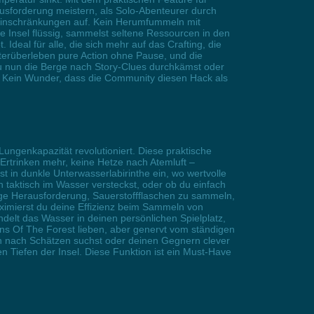
usforderung meistern, als Solo-Abenteurer durch
le Einschränkungen auf. Kein Herumfummeln mit
 Insel flüssig, sammelst seltene Ressourcen in den
deal für alle, die sich mehr auf das Crafting, die
erüberleben pure Action ohne Pause, und die
du nun die Berge nach Story-Clues durchkämst oder
. Kein Wunder, dass die Community diesen Hack als
ungenkapazität revolutioniert. Diese praktische
 Ertrinken mehr, keine Hetze nach Atemluft –
st in dunkle Unterwasserlabirinthe ein, wo wertvolle
 taktisch im Wasser versteckst, oder ob du einfach
ige Herausforderung, Sauerstoffflaschen zu sammeln,
maximierst du deine Effizienz beim Sammeln von
ndelt das Wasser in deinen persönlichen Spielplatz,
ns Of The Forest lieben, aber genervt vom ständigen
len nach Schätzen suchst oder deinen Gegnern clever
en Tiefen der Insel. Diese Funktion ist ein Must-Have