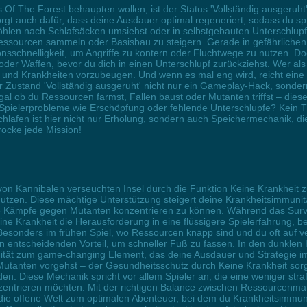
s Of The Forest behaupten wollen, ist der Status 'Vollständig ausgeruht
orgt auch dafür, dass deine Ausdauer optimal regeneriert, sodass du s
len nach Schlafsäcken umsiehst oder in selbstgebauten Unterschlupfen
Ressourcen sammeln oder Basisbau zu steigern. Gerade in gefährlichen 
ionsschnelligkeit, um Angriffe zu kontern oder Fluchtwege zu nutzen. 
der Waffen, bevor du dich in einen Unterschlupf zurückziehst. Wer als
n und Krankheiten vorzubeugen. Und wenn es mal eng wird, reicht ein
der Zustand 'Vollständig ausgeruht' nicht nur ein Gameplay-Hack, sond
l ob du Ressourcen farmst, Fallen baust oder Mutanten triffst – diese
 Spielerprobleme wie Erschöpfung oder fehlende Unterschlupfe? Kein
afen ist hier nicht nur Erholung, sondern auch Speichermechanik, die d
rocke jede Mission!
on Kannibalen verseuchten Insel durch die Funktion Keine Krankheit zu 
tzen. Diese mächtige Unterstützung steigert deine Krankheitsimmunitä
e Kämpfe gegen Mutanten konzentrieren zu können. Während das Survi
ne Krankheit die Herausforderung in eine flüssigere Spielerfahrung, be
esonders im frühen Spiel, wo Ressourcen knapp sind und du oft auf v
inen entscheidenden Vorteil, um schneller Fuß zu fassen. In den dunklen
nität zum game-changing Element, das deine Ausdauer und Strategie im
 Mutanten vorgehst – der Gesundheitsschutz durch Keine Krankheit sor
n. Diese Mechanik spricht vor allem Spieler an, die eine weniger str
zentrieren möchten. Mit der richtigen Balance zwischen Ressourcenma
ie offene Welt zum optimalen Abenteuer, bei dem du Krankheitsimmunit