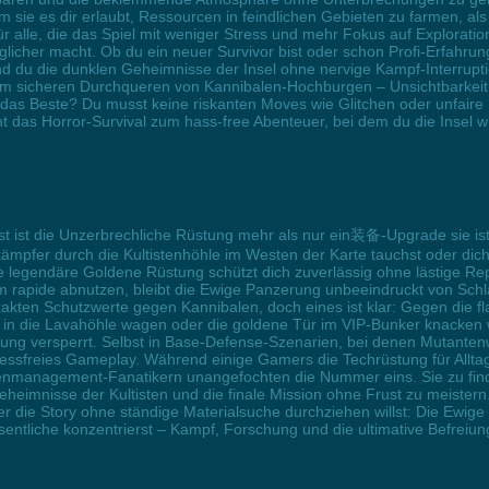
m sie es dir erlaubt, Ressourcen in feindlichen Gebieten zu farmen, al
 alle, die das Spiel mit weniger Stress und mehr Fokus auf Exploration
licher macht. Ob du ein neuer Survivor bist oder schon Profi-Erfahru
d du die dunklen Geheimnisse der Insel ohne nervige Kampf-Interruptio
sicheren Durchqueren von Kannibalen-Hochburgen – Unsichtbarkeit ist d
 das Beste? Du musst keine riskanten Moves wie Glitchen oder unfaire Hi
cht das Horror-Survival zum hass-free Abenteuer, bei dem du die Insel w
est ist die Unzerbrechliche Rüstung mehr als nur ein装备-Upgrade sie is
kämpfer durch die Kultistenhöhle im Westen der Karte tauchst oder di
iese legendäre Goldene Rüstung schützt dich zuverlässig ohne lästige 
 rapide abnutzen, bleibt die Ewige Panzerung unbeeindruckt von Schl
exakten Schutzwerte gegen Kannibalen, doch eines ist klar: Gegen die 
ch in die Lavahöhle wagen oder die goldene Tür im VIP-Bunker knacken
dung versperrt. Selbst in Base-Defense-Szenarien, bei denen Mutantenw
tressfreies Gameplay. Während einige Gamers die Techrüstung für Allta
management-Fanatikern unangefochten die Nummer eins. Sie zu finden
heimnisse der Kultisten und die finale Mission ohne Frust zu meistern
 die Story ohne ständige Materialsuche durchziehen willst: Die Ewige
ntliche konzentrierst – Kampf, Forschung und die ultimative Befreiung