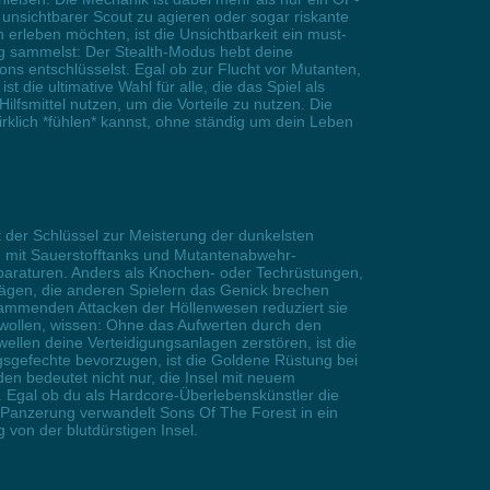
s unsichtbarer Scout zu agieren oder sogar riskante
 erleben möchten, ist die Unsichtbarkeit ein must-
ng sammelst: Der Stealth-Modus hebt deine
ns entschlüsselst. Egal ob zur Flucht vor Mutanten,
ie ultimative Wahl für alle, die das Spiel als
lfsmittel nutzen, um die Vorteile zu nutzen. Die
irklich *fühlen* kannst, ohne ständig um dein Leben
t der Schlüssel zur Meisterung der dunkelsten
ch mit Sauerstofftanks und Mutantenabwehr-
Reparaturen. Anders als Knochen- oder Techrüstungen,
ägen, die anderen Spielern das Genick brechen
flammenden Attacken der Höllenwesen reduziert sie
 wollen, wissen: Ohne das Aufwerten durch den
ellen deine Verteidigungsanlagen zerstören, ist die
gsgefechte bevorzugen, ist die Goldene Rüstung bei
 bedeutet nicht nur, die Insel mit neuem
. Egal ob du als Hardcore-Überlebenskünstler die
 Panzerung verwandelt Sons Of The Forest in ein
 von der blutdürstigen Insel.