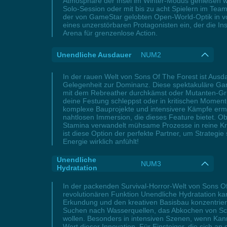
Atmosphäre der Insel im Winter-Modus genießen wi
Solo-Session oder mit bis zu acht Spielern im Team
der von GameStar gelobten Open-World-Optik in vol
eines unzerstörbaren Protagonisten ein, der die In
Arena für grenzenlose Action.
Unendliche Ausdauer
NUM2
In der rauen Welt von Sons Of The Forest ist Aus
Gelegenheit zur Dominanz. Diese spektakuläre Game
mit dem Rebreather durchkämst oder Mutanten-Grup
deine Festung schleppst oder in kritischen Momente
komplexe Bauprojekte und intensivere Kämpfe ermög
nahtlosen Immersion, die dieses Feature bietet. Ob
Stamina verwandelt mühsame Prozesse in reine Krea
ist diese Option der perfekte Partner, um Strategi
Energie wirklich anfühlt!
Unendliche
NUM3
Hydratation
In der packenden Survival-Horror-Welt von Sons O
revolutionären Funktion Unendliche Hydratation kan
Erkundung und den kreativen Basisbau konzentriere
Suchen nach Wasserquellen, das Abkochen von Schm
wollen. Besonders in intensiven Szenen, wenn Kan
Wert dieser Innovation. Für Einsteiger, die sich 