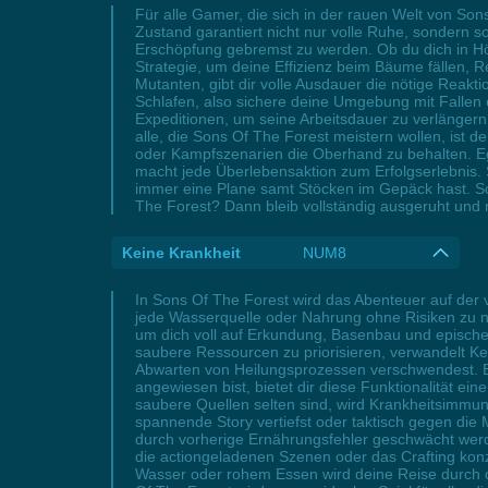
Für alle Gamer, die sich in der rauen Welt von Son
Zustand garantiert nicht nur volle Ruhe, sondern s
Erschöpfung gebremst zu werden. Ob du dich in Höh
Strategie, um deine Effizienz beim Bäume fällen, 
Mutanten, gibt dir volle Ausdauer die nötige Reakt
Schlafen, also sichere deine Umgebung mit Fallen o
Expeditionen, um seine Arbeitsdauer zu verlänger
alle, die Sons Of The Forest meistern wollen, ist 
oder Kampfszenarien die Oberhand zu behalten. Ega
macht jede Überlebensaktion zum Erfolgserlebnis.
immer eine Plane samt Stöcken im Gepäck hast. Schl
The Forest? Dann bleib vollständig ausgeruht und 
Keine Krankheit
NUM8
In Sons Of The Forest wird das Abenteuer auf der v
jede Wasserquelle oder Nahrung ohne Risiken zu nu
um dich voll auf Erkundung, Basenbau und episch
saubere Ressourcen zu priorisieren, verwandelt Kei
Abwarten von Heilungsprozessen verschwendest. B
angewiesen bist, bietet dir diese Funktionalität e
saubere Quellen selten sind, wird Krankheitsimmu
spannende Story vertiefst oder taktisch gegen die
durch vorherige Ernährungsfehler geschwächt werde
die actiongeladenen Szenen oder das Crafting kon
Wasser oder rohem Essen wird deine Reise durch d