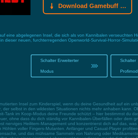
Download Gamebuff Trainer
 auf eine abgelegenen Insel, die sich als von Kannibalen verseuchten 
in dieser neuen, furchterregenden Openworld-Survival-Horror-Simulati
Schalter Erweiterter
Schalter
Modus
Profimod
mutierten Insel zum Kinderspiel, wenn du deine Gesundheit auf ein un
r, der selbst in den wildesten Situationen nichts mehr anhaben kann.
it-Tank im Koop-Modus deine Freunde schützt – hier bestimmst du das T
nteuer, ohne dass du dich ständig vor Kannibalen-Überfällen oder dem
st nerviges Heilitem-Management und konzentrierst dich auf das, was z
Höhlen voller Fingers-Mutanten. Anfänger und Casual-Player profitie
bensache, und das mühsame Sammeln von Nahrung oder Medikamenten e