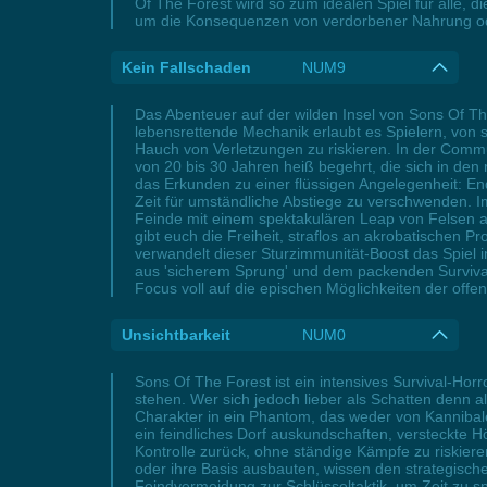
Of The Forest wird so zum idealen Spiel für alle,
um die Konsequenzen von verdorbener Nahrung od
Kein Fallschaden
NUM9
Das Abenteuer auf der wilden Insel von Sons Of Th
lebensrettende Mechanik erlaubt es Spielern, von
Hauch von Verletzungen zu riskieren. In der Communi
von 20 bis 30 Jahren heiß begehrt, die sich in d
das Erkunden zu einer flüssigen Angelegenheit: End
Zeit für umständliche Abstiege zu verschwenden. 
Feinde mit einem spektakulären Leap von Felsen abz
gibt euch die Freiheit, straflos an akrobatischen P
verwandelt dieser Sturzimmunität-Boost das Spiel
aus 'sicherem Sprung' und dem packenden Survival
Focus voll auf die epischen Möglichkeiten der offe
Unsichtbarkeit
NUM0
Sons Of The Forest ist ein intensives Survival-Hor
stehen. Wer sich jedoch lieber als Schatten denn 
Charakter in ein Phantom, das weder von Kanniba
ein feindliches Dorf auskundschaften, versteckte H
Kontrolle zurück, ohne ständige Kämpfe zu riskiere
oder ihre Basis ausbauten, wissen den strategische
Feindvermeidung zur Schlüsseltaktik, um Zeit zu