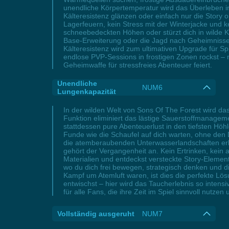
unendliche Körpertemperatur wird das Überleben i
Kälteresistenz glänzen oder einfach nur die Story
Lagerfeuern, kein Stress mit der Winterjacke und 
schneebedeckten Höhen oder stürzt dich in wilde Kä
Base-Erweiterung oder die Jagd nach Geheimnisse
Kälteresistenz wird zum ultimativen Upgrade für 
endlose PVP-Sessions in frostigen Zonen rockst –
Geheimwaffe für stressfreies Abenteuer feiert.
Unendliche
NUM6
Lungenkapazität
In der wilden Welt von Sons Of The Forest wird das
Funktion eliminiert das lästige Sauerstoffmanagemen
stattdessen pure Abenteuerlust in den tiefsten Höhl
Funde wie die Schaufel auf dich warten, ohne den 
die atemberaubenden Unterwasserlandschaften erku
gehört der Vergangenheit an. Kein Ertrinken, kein 
Materialien und entdeckst versteckte Story-Element
wo du dich frei bewegen, strategisch denken und 
Kampf um Atemluft waren, ist dies die perfekte Lö
entwischst – hier wird das Taucherlebnis so intensi
für alle Fans, die ihre Zeit im Spiel sinnvoll nut
Vollständig ausgeruht
NUM7