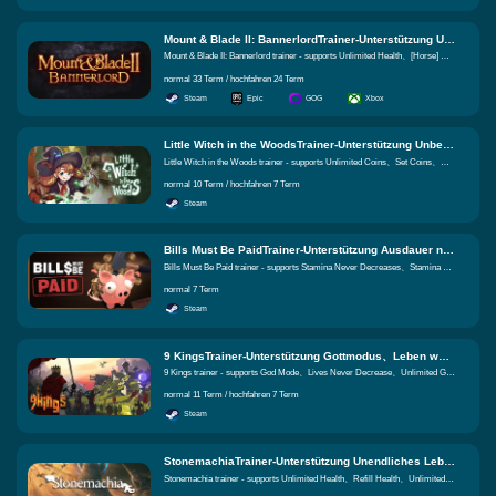
Mount & Blade II: BannerlordTrainer-Unterstützung Unendliches Leben、[Pferd] Unbegrenzte Gesundheit、Unbegrenzte Schilddauer Gleiche Funktionen
Mount & Blade II: Bannerlord trainer - supports Unlimited Health、[Horse] Unlimited Health、Unlimited Shield Durability
normal 33 Term / hochfahren 24 Term
Steam
Epic
GOG
Xbox
Little Witch in the WoodsTrainer-Unterstützung Unbegrenzte Münzen、Münzen setzen、Unendliche körperliche Stärke Gleiche Funktionen
Little Witch in the Woods trainer - supports Unlimited Coins、Set Coins、Unlimited Stamina
normal 10 Term / hochfahren 7 Term
Steam
Bills Must Be PaidTrainer-Unterstützung Ausdauer nimmt nie ab、Reduzierter Ausdauerabfluss、unbegrenztes Geld Gleiche Funktionen
Bills Must Be Paid trainer - supports Stamina Never Decreases、Stamina Drain Reduction、Unlimited Money
normal 7 Term
Steam
9 KingsTrainer-Unterstützung Gottmodus、Leben werden nie reduziert、Unbegrenztes Gold Gleiche Funktionen
9 Kings trainer - supports God Mode、Lives Never Decrease、Unlimited Gold
normal 11 Term / hochfahren 7 Term
Steam
StonemachiaTrainer-Unterstützung Unendliches Leben、Gesundheit nachfüllen、Unbegrenzt Mana Gleiche Funktionen
Stonemachia trainer - supports Unlimited Health、Refill Health、Unlimited Mana