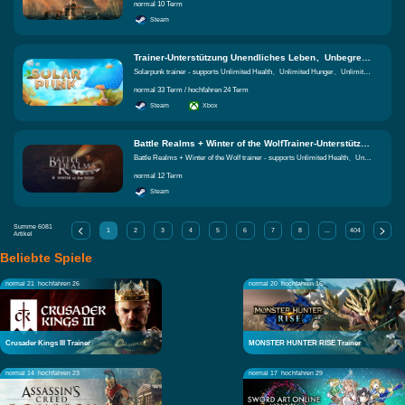
normal 10 Term
Steam
Trainer-Unterstützung Unendliches Leben、Unbegrenzter Hunger、Unbegrenzter Durst Gleiche Funktionen
Solarpunk trainer - supports Unlimited Health、Unlimited Hunger、Unlimited Thirst
normal 33 Term / hochfahren 24 Term
Steam
Xbox
Battle Realms + Winter of the WolfTrainer-Unterstützung Unendliches Leben、Unendliche körperliche Stärke、Sofortige Konstruktion Gleiche Funktionen
Battle Realms + Winter of the Wolf trainer - supports Unlimited Health、Unlimited Stamina、Instant Construction
normal 12 Term
Steam
Summe
6081
1
2
3
4
5
6
7
8
...
404
Artikel
Beliebte Spiele
normal 21
hochfahren 26
normal 20
hochfahren 16
Crusader Kings III Trainer
MONSTER HUNTER RISE Trainer
normal 14
hochfahren 23
normal 17
hochfahren 29