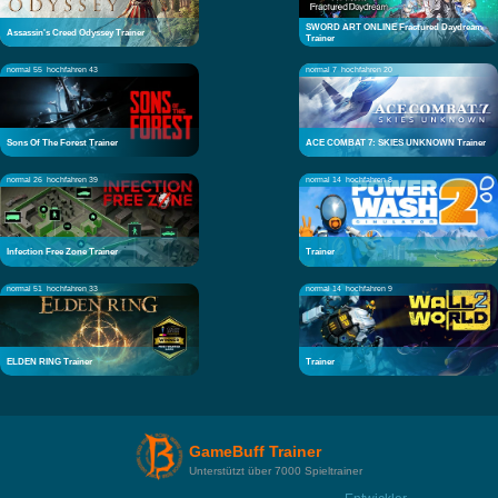
SWORD ART ONLINE Fractured Daydream
Assassin's Creed Odyssey Trainer
Trainer
normal 55
hochfahren 43
normal 7
hochfahren 20
Sons Of The Forest Trainer
ACE COMBAT 7: SKIES UNKNOWN Trainer
normal 26
hochfahren 39
normal 14
hochfahren 8
Infection Free Zone Trainer
Trainer
normal 51
hochfahren 33
normal 14
hochfahren 9
ELDEN RING Trainer
Trainer
GameBuff Trainer
Unterstützt über 7000 Spieltrainer