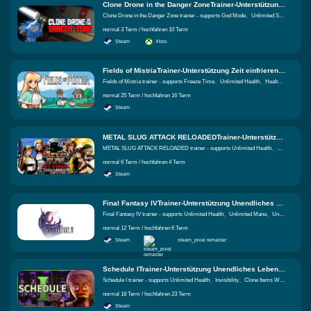
Clone Drone in the Danger ZoneTrainer-Unterstützung Gottmodus、Unbegrenzte Fähigkeitspunkte、unbegrenzte Energie Gleiche Funktionen
Clone Drone in the Danger Zone trainer - supports God Mode、Unlimited Skill Points、Unlimited Energy
normal 3 Term / hochfahren 10 Term
Steam
Xbox
Fields of MistriaTrainer-Unterstützung Zeit einfrieren、Unendliches Leben、Multiplikator für Gesundheitsgewinn Gleiche Funktionen
Fields of Mistria trainer - supports Freeze Time、Unlimited Health、Health Gain Multiplier
normal 25 Term / hochfahren 16 Term
Steam
METAL SLUG ATTACK RELOADEDTrainer-Unterstützung Unendliches Leben、Unbegrenzter AP、Unbegrenzte Medaillen Gleiche Funktionen
METAL SLUG ATTACK RELOADED trainer - supports Unlimited Health、Unlimited Ap、Unlimited Medals
normal 6 Term / hochfahren 4 Term
Steam
Final Fantasy IVTrainer-Unterstützung Unendliches Leben、Unbegrenzt Mana、Unbegrenzte Artikel Gleiche Funktionen
Final Fantasy IV trainer - supports Unlimited Health、Unlimited Mana、Unlimited Items
normal 12 Term / hochfahren 6 Term
Steam
steam_pixel remaster
Schedule ITrainer-Unterstützung Unendliches Leben、Unsichtbarkeit、Objekte beim Klicken klonen Gleiche Funktionen
Schedule I trainer - supports Unlimited Health、Invisibility、Clone Items When Clicking
normal 18 Term / hochfahren 23 Term
Steam