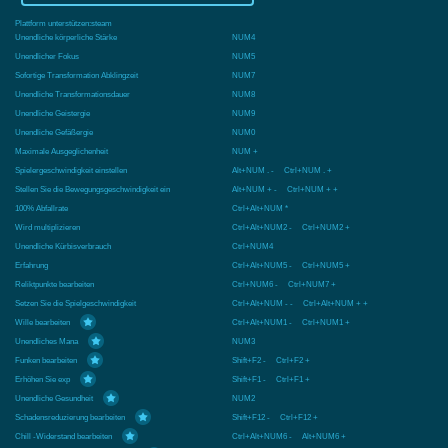
Plattform unterstützen:
steam
Unendliche körperliche Stärke
NUM4
Unendlicher Fokus
NUM5
Sofortige Transformation Abklingzeit
NUM7
Unendliche Transformationsdauer
NUM8
Unendliche Geistergie
NUM9
Unendliche Gefäßergie
NUM0
Maximale Ausgeglichenheit
NUM +
Spielergeschwindigkeit einstellen
Alt+NUM . - Ctrl+NUM . +
Stellen Sie die Bewegungsgeschwindigkeit ein
Alt+NUM + - Ctrl+NUM + +
100% Abfallrate
Ctrl+Alt+NUM *
Wird multiplizieren
Ctrl+Alt+NUM2 - Ctrl+NUM2 +
Unendliche Kürbisverbrauch
Ctrl+NUM4
Erfahrung
Ctrl+Alt+NUM5 - Ctrl+NUM5 +
Reliktpunkte bearbeiten
Ctrl+NUM6 - Ctrl+NUM7 +
Setzen Sie die Spielgeschwindigkeit
Ctrl+Alt+NUM - - Ctrl+Alt+NUM + +
Wille bearbeiten
Ctrl+Alt+NUM1 - Ctrl+NUM1 +
Unendliches Mana
NUM3
Funken bearbeiten
Shift+F2 - Ctrl+F2 +
Erhöhen Sie exp
Shift+F1 - Ctrl+F1 +
Unendliche Gesundheit
NUM2
Schadensreduzierung bearbeiten
Shift+F12 - Ctrl+F12 +
Chill -Widerstand bearbeiten
Ctrl+Alt+NUM6 - Alt+NUM6 +