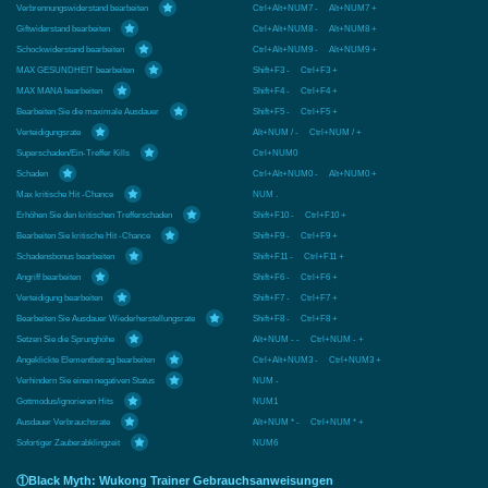
Verbrennungswiderstand bearbeiten
Ctrl+Alt+NUM7 - Alt+NUM7 +
Giftwiderstand bearbeiten
Ctrl+Alt+NUM8 - Alt+NUM8 +
Schockwiderstand bearbeiten
Ctrl+Alt+NUM9 - Alt+NUM9 +
MAX GESUNDHEIT bearbeiten
Shift+F3 - Ctrl+F3 +
MAX MANA bearbeiten
Shift+F4 - Ctrl+F4 +
Bearbeiten Sie die maximale Ausdauer
Shift+F5 - Ctrl+F5 +
Verteidigungsrate
Alt+NUM / - Ctrl+NUM / +
Superschaden/Ein-Treffer Kills
Ctrl+NUM0
Schaden
Ctrl+Alt+NUM0 - Alt+NUM0 +
Max kritische Hit -Chance
NUM .
Erhöhen Sie den kritischen Trefferschaden
Shift+F10 - Ctrl+F10 +
Bearbeiten Sie kritische Hit -Chance
Shift+F9 - Ctrl+F9 +
Schadensbonus bearbeiten
Shift+F11 - Ctrl+F11 +
Angriff bearbeiten
Shift+F6 - Ctrl+F6 +
Verteidigung bearbeiten
Shift+F7 - Ctrl+F7 +
Bearbeiten Sie Ausdauer Wiederherstellungsrate
Shift+F8 - Ctrl+F8 +
Setzen Sie die Sprunghöhe
Alt+NUM - - Ctrl+NUM - +
Angeklickte Elementbetrag bearbeiten
Ctrl+Alt+NUM3 - Ctrl+NUM3 +
Verhindern Sie einen negativen Status
NUM -
Gottmodus/ignorieren Hits
NUM1
Ausdauer Verbrauchsrate
Alt+NUM * - Ctrl+NUM * +
Sofortiger Zauberabklingzeit
NUM6
①Black Myth: Wukong Trainer Gebrauchsanweisungen