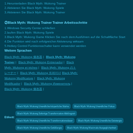
1.Herunterladen Black Myth: Wukong Trainer
2.Aktivieren Sie Black Myth: Wukong Spiele
3.Aktivieren Sie Black Myth: Wukong Trainer
②Black Myth: Wukong Trainer Trainer Arbeitsschritte
1.Windows Security Center schließen
2.laufen Black Myth: Wukong Spiele
3.Black Myth: Wukong Game Klicken Sie nach dem Ausführen auf die Schaltfläche Start
4.Die Funktion wird nach erfolgreicher Aktivierung wirksam
5.Hotkey Control Funktionsschalter kann verwendet werden
Weitere Sprachen
Black Myth: Wukong 修改器
|
Black Myth: Wukong
Trainer
|
Black Myth: Wukong Entrenador
|
Black
Myth: Wukong et triches
|
Black Myth: Wukong のト
レーナー
|
Black Myth: Wukong 트레이너
Black Myth:
Wukong Modificatore
|
Black Myth: Wukong
Modificador
|
Black Myth: Wukong Изменитель
|
Black Myth: Wukong 修改器
|
Black Myth: Wukong Unendliche körperliche Stärke
Black Myth: Wukong Unendlicher Fokus
Black Myth: Wukong Sofortige Transformation Abklingzeit
Etikett:
Black Myth: Wukong Unendliche Transformationsdauer
Black Myth: Wukong Unendliche Geistergie
Black Myth: Wukong Unendliche Gefäßergie
Black Myth: Wukong Maximale Ausgeglichenheit