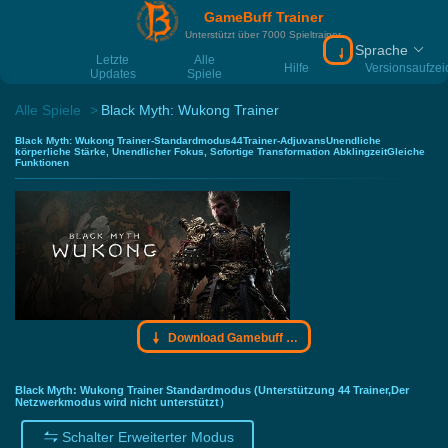
GameBuff Trainer
Unterstützt über 7000 Spieltrainer
Sprache
Download Gamebu
Letzte
Alle
Hilfe
Versionsaufze
Updates
Spiele
Alle Spiele
Black Myth: Wukong Trainer
Black Myth: Wukong Trainer-Standardmodus44Trainer-AdjuvansUnendliche
körperliche Stärke, Unendlicher Fokus, Sofortige Transformation AbklingzeitGleiche
Funktionen
Download Gamebuff Trainer
Black Myth: Wukong Trainer Standardmodus (Unterstützung 44 Trainer,Der
Netzwerkmodus wird nicht unterstützt）
Schalter Erweiterter Modus