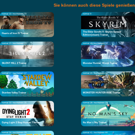
Sie können auch diese Spiele genießen
normal 33
hochfahren 70
normal 9
The Elder Scrolls V: Skyrim Special
Hearts of Iron IV Trainer
Edition(steam) Trainer
normal 21
hochfahren 21
normal 49
hochfahren 13
SILENT HILL 2 Trainer
Monster Hunter: World Trainer
normal 17
hochfahren 17
normal 20
hochfahren 15
Stardew Valley Trainer
MONSTER HUNTER RISE Trainer
normal 33
hochfahren 25
normal 28
hochfahren 29
Dying Light 2 Stay Human Trainer
No Man's Sky Trainer
normal 24
hochfahren 29
normal 41
hochfahren 44