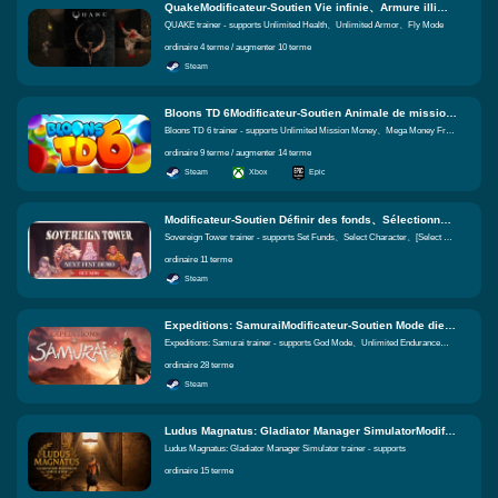
QuakeModificateur-Soutien Vie infinie、Armure illimitée、Mode de mouche Fonctions égales
QUAKE trainer - supports Unlimited Health、Unlimited Armor、Fly Mode
ordinaire 4 terme / augmenter 10 terme
Steam
Bloons TD 6Modificateur-Soutien Animale de mission illimitée、Méga argent de ballons、Multiplicateur de Gain d'Argent Fonctions égales
Bloons TD 6 trainer - supports Unlimited Mission Money、Mega Money From Bloons、Money Gain Multiplier
ordinaire 9 terme / augmenter 14 terme
Steam
Xbox
Epic
Modificateur-Soutien Définir des fonds、Sélectionner le caractère、[Sélectionner un personnage] Définir la force Fonctions égales
Sovereign Tower trainer - supports Set Funds、Select Character、[Select Character] Set Strength
ordinaire 11 terme
Steam
Expeditions: SamuraiModificateur-Soutien Mode dieu、Endurance illimitée、Garde illimité Fonctions égales
Expeditions: Samurai trainer - supports God Mode、Unlimited Endurance、Unlimited Guard
ordinaire 28 terme
Steam
Ludus Magnatus: Gladiator Manager SimulatorModificateur-Soutien Fonctions égales
Ludus Magnatus: Gladiator Manager Simulator trainer - supports
ordinaire 15 terme