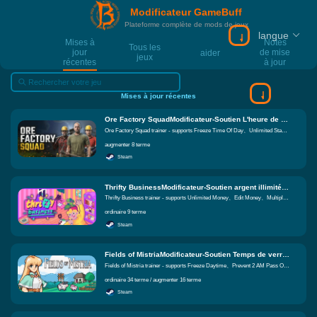
Modificateur GameBuff
Plateforme complète de mods de jeux
langue
Mises à
Notes
Tous les
jour
de mise
aider
jeux
récentes
à jour
Mises à jour récentes
Ore Factory SquadModificateur-Soutien L'heure de congélation de la journée、Force physique infinie、Ajouter de l'argent Fonctions égales
Ore Factory Squad trainer - supports Freeze Time Of Day、Unlimited Stamina、Add Money
augmenter 8 terme
Steam
Thrifty BusinessModificateur-Soutien argent illimité、Modifier l'argent、Multiplier de l'argent Get Fonctions égales
Thrifty Business trainer - supports Unlimited Money、Edit Money、Multiply Money Get
ordinaire 9 terme
Steam
Fields of MistriaModificateur-Soutien Temps de verrouillage、Empêcher l'évanouissement à 2h du matin、Vie infinie Fonctions égales
Fields of Mistria trainer - supports Freeze Daytime、Prevent 2 AM Pass Out、Unlimited Health
ordinaire 34 terme / augmenter 16 terme
Steam