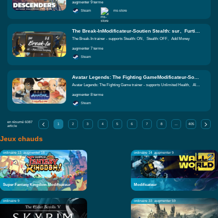
augmenter 9 terme
Steam
ms-store
The Break-InModificateur-Soutien Stealth: sur、Furtif: off、Ajouter de l'argent Fonctions égales
The Break-In trainer - supports Stealth: ON、Stealth: OFF、Add Money
augmenter 7 terme
Steam
Avatar Legends: The Fighting GameModificateur-Soutien Vie infinie、Vie toujours faible、Jauge d'énergie illimitée Fonctions égales
Avatar Legends: The Fighting Game trainer - supports Unlimited Health、Always Low Health、Unlimited Flow Gauge
augmenter 8 terme
Steam
en résumé
6087
1
2
3
4
5
6
7
8
...
405
article
Jeux chauds
ordinaire 13
augmenter 18
ordinaire 14
augmenter 9
Super Fantasy Kingdom Modificateur
Modificateur
ordinaire 9
ordinaire 33
augmenter 59