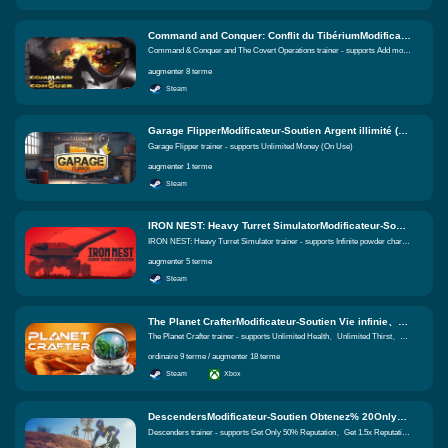
Command and Conquer: Conflit du TibériumModificateur-Soutien 、Sous-argent、Pas d'argent pour l'IA Fonctions égales
Command & Conquer and The Covert Operations trainer - supports Add money、Sub money、No money for AI
augmenter 8 terme
Steam
Garage FlipperModificateur-Soutien Argent illimité (sur l'utilisation) Fonctions égales
Garage Flipper trainer - supports Unlimited Money (On Use)
augmenter 1 terme
Steam
IRON NEST: Heavy Turret SimulatorModificateur-Soutien 、Définir le multiplicateur d'argent (dépenses)、Aucune déduction d'argent Fonctions égales
IRON NEST: Heavy Turret Simulator trainer - supports Infinite powder charges、Set money multiplier (expenditures)、No money deduction
augmenter 5 terme
Steam
The Planet CrafterModificateur-Soutien Vie infinie、Soif illimité、Oxygène illimité Fonctions égales
The Planet Crafter trainer - supports Unlimited Health、Unlimited Thirst、Unlimited Oxygen
ordinaire 9 terme / augmenter 18 terme
Steam
Xbox
DescendersModificateur-Soutien Obtenez% 20Only% 2050 %% 20 REFUTATION、Obtenir une réputation de 1,5x、Obtenez une réputation 2x Fonctions égales
Descenders trainer - supports Get Only 50% Reputation、Get 1.5x Reputation、Get 2x Reputation