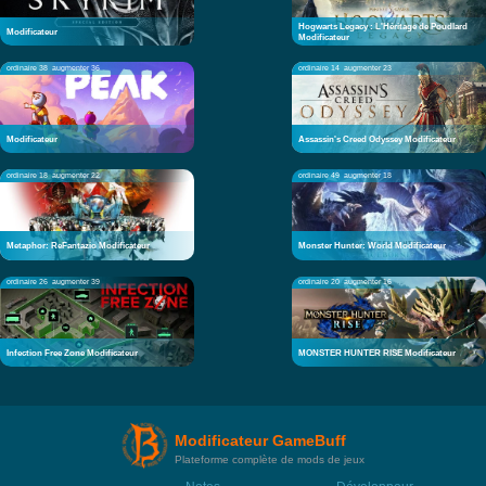
Hogwarts Legacy : L'Héritage de Poudlard
Modificateur
Modificateur
ordinaire 38
augmenter 36
ordinaire 14
augmenter 23
Modificateur
Assassin's Creed Odyssey Modificateur
ordinaire 18
augmenter 22
ordinaire 49
augmenter 18
Metaphor: ReFantazio Modificateur
Monster Hunter: World Modificateur
ordinaire 26
augmenter 39
ordinaire 20
augmenter 16
Infection Free Zone Modificateur
MONSTER HUNTER RISE Modificateur
Modificateur GameBuff
Plateforme complète de mods de jeux