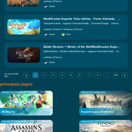
ordinário 10 termo
Steam
Modificador-Suporte Vida infinita、Fome ilimitada、Sede ilimitada Funções iguais
Solarpunk trainer - supports Unlimited Health、Unlimited Hunger、Unlimited Thirst
ordinário 33 termo / fortalecer 24 termo
Steam
Xbox
Battle Realms + Winter of the WolfModificador-Suporte Vida infinita、Força física infinita、Construção instantânea Funções iguais
Battle Realms + Winter of the Wolf trainer - supports Unlimited Health、Unlimited Stamina、Instant Construction
ordinário 12 termo
Steam
em suma
6081
1
2
3
4
5
6
7
8
...
404
item
principais jogos
ordinário 15
fortalecer 15
ordinário 33
fortalecer 59
Modificador
Hogwarts Legacy Modificador
ordinário 20
fortalecer 18
fortalecer 16