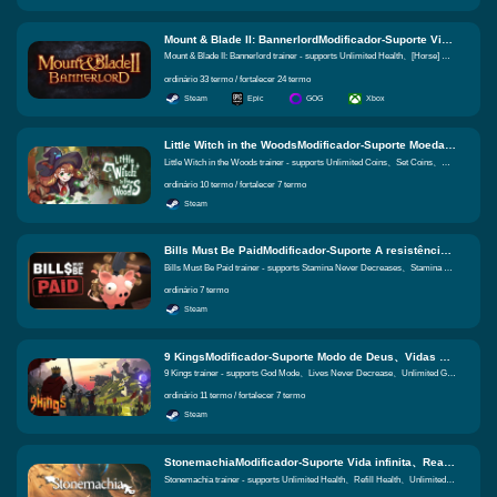
Mount & Blade II: BannerlordModificador-Suporte Vida infinita、[Cavalo] Saúde Ilimitada、Durabilidade do escudo ilimitado Funções iguais
Mount & Blade II: Bannerlord trainer - supports Unlimited Health、[Horse] Unlimited Health、Unlimited Shield Durability
ordinário 33 termo / fortalecer 24 termo
Steam
Epic
GOG
Xbox
Little Witch in the WoodsModificador-Suporte Moedas ilimitadas、Defina moedas、Força física infinita Funções iguais
Little Witch in the Woods trainer - supports Unlimited Coins、Set Coins、Unlimited Stamina
ordinário 10 termo / fortalecer 7 termo
Steam
Bills Must Be PaidModificador-Suporte A resistência nunca diminui、Redução do dreno de fôlego、Dinheiro Ilimitado Funções iguais
Bills Must Be Paid trainer - supports Stamina Never Decreases、Stamina Drain Reduction、Unlimited Money
ordinário 7 termo
Steam
9 KingsModificador-Suporte Modo de Deus、Vidas nunca diminuem、Ouro ilimitado Funções iguais
9 Kings trainer - supports God Mode、Lives Never Decrease、Unlimited Gold
ordinário 11 termo / fortalecer 7 termo
Steam
StonemachiaModificador-Suporte Vida infinita、Reabastecer a saúde、Mana ilimitada Funções iguais
Stonemachia trainer - supports Unlimited Health、Refill Health、Unlimited Mana