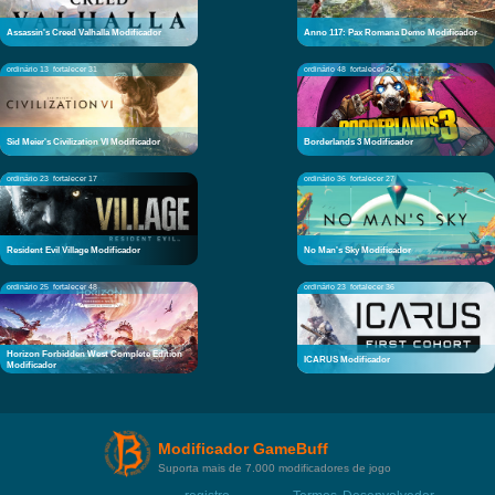
Assassin's Creed Valhalla Modificador
Anno 117: Pax Romana Demo Modificador
ordinário 13
fortalecer 31
ordinário 48
fortalecer 26
Sid Meier's Civilization VI Modificador
Borderlands 3 Modificador
ordinário 23
fortalecer 17
ordinário 36
fortalecer 27
Resident Evil Village Modificador
No Man's Sky Modificador
ordinário 25
fortalecer 48
ordinário 23
fortalecer 36
Horizon Forbidden West Complete Edition
ICARUS Modificador
Modificador
Modificador GameBuff
Suporta mais de 7.000 modificadores de jogo