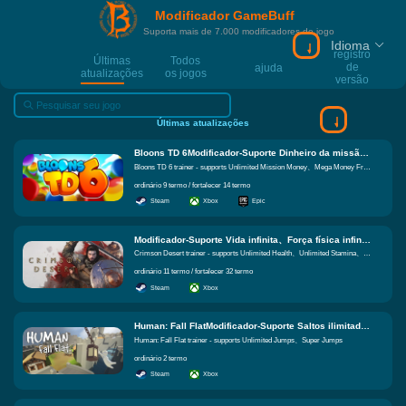
Modificador GameBuff
Suporta mais de 7.000 modificadores de jogo
Idioma
registro
Últimas
Todos
de
ajuda
atualizações
os jogos
versão
Últimas atualizações
Bloons TD 6Modificador-Suporte Dinheiro da missão ilimitada、Mega dinheiro de bloons、Multiplicador de Ganho de Dinheiro Funções iguais
Bloons TD 6 trainer - supports Unlimited Mission Money、Mega Money From Bloons、Money Gain Multiplier
ordinário 9 termo / fortalecer 14 termo
Steam
Xbox
Epic
Modificador-Suporte Vida infinita、Força física infinita、Espírito ilimitado Funções iguais
Crimson Desert trainer - supports Unlimited Health、Unlimited Stamina、Unlimited Spirit
ordinário 11 termo / fortalecer 32 termo
Steam
Xbox
Human: Fall FlatModificador-Suporte Saltos ilimitados、Super saltos Funções iguais
Human: Fall Flat trainer - supports Unlimited Jumps、Super Jumps
ordinário 2 termo
Steam
Xbox