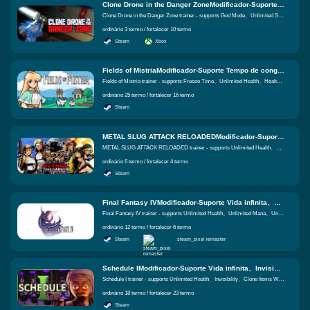
Clone Drone in the Danger ZoneModificador-Suporte Modo de Deus、Pontos de habilidade ilimitados、Energia ilimitada Funções iguais
Clone Drone in the Danger Zone trainer - supports God Mode、Unlimited Skill Points、Unlimited Energy
ordinário 3 termo / fortalecer 10 termo
Steam
Xbox
Fields of MistriaModificador-Suporte Tempo de congelamento、Vida infinita、Multiplicador de ganho de vida Funções iguais
Fields of Mistria trainer - supports Freeze Time、Unlimited Health、Health Gain Multiplier
ordinário 25 termo / fortalecer 16 termo
Steam
METAL SLUG ATTACK RELOADEDModificador-Suporte Vida infinita、AP ilimitado、Medalhas ilimitadas Funções iguais
METAL SLUG ATTACK RELOADED trainer - supports Unlimited Health、Unlimited Ap、Unlimited Medals
ordinário 6 termo / fortalecer 4 termo
Steam
Final Fantasy IVModificador-Suporte Vida infinita、Mana ilimitada、Itens ilimitados Funções iguais
Final Fantasy IV trainer - supports Unlimited Health、Unlimited Mana、Unlimited Items
ordinário 12 termo / fortalecer 6 termo
Steam
steam_pixel remaster
Schedule IModificador-Suporte Vida infinita、Invisibilidade、Clonar itens ao clicar Funções iguais
Schedule I trainer - supports Unlimited Health、Invisibility、Clone Items When Clicking
ordinário 18 termo / fortalecer 23 termo
Steam