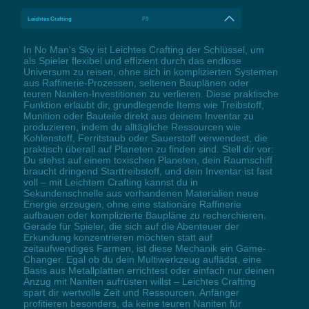
Leichtes Crafting
F9
In No Man's Sky ist Leichtes Crafting der Schlüssel, um
als Spieler flexibel und effizient durch das endlose
Universum zu reisen, ohne sich in komplizierten Systemen
aus Raffinerie-Prozessen, seltenen Bauplänen oder
teuren Naniten-Investitionen zu verlieren. Diese praktische
Funktion erlaubt dir, grundlegende Items wie Treibstoff,
Munition oder Bauteile direkt aus deinem Inventar zu
produzieren, indem du alltägliche Ressourcen wie
Kohlenstoff, Ferritstaub oder Sauerstoff verwendest, die
praktisch überall auf Planeten zu finden sind. Stell dir vor:
Du stehst auf einem toxischen Planeten, dein Raumschiff
braucht dringend Starttreibstoff, und dein Inventar ist fast
voll – mit Leichtem Crafting kannst du in
Sekundenschnelle aus vorhandenen Materialien neue
Energie erzeugen, ohne eine stationäre Raffinerie
aufbauen oder komplizierte Baupläne zu recherchieren.
Gerade für Spieler, die sich auf die Abenteuer der
Erkundung konzentrieren möchten statt auf
zeitaufwendiges Farmen, ist diese Mechanik ein Game-
Changer. Egal ob du dein Multiwerkzeug auflädst, eine
Basis aus Metallplatten errichtest oder einfach nur deinen
Anzug mit Naniten aufrüsten willst – Leichtes Crafting
spart dir wertvolle Zeit und Ressourcen. Anfänger
profitieren besonders, da keine teuren Naniten für