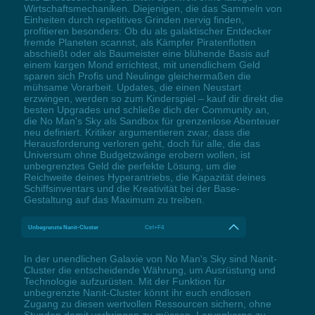
Wirtschaftsmechaniken. Diejenigen, die das Sammeln von
Einheiten durch repetitives Grinden nervig finden,
profitieren besonders: Ob du als galaktischer Entdecker
fremde Planeten scannst, als Kämpfer Piratenflotten
abschießt oder als Baumeister eine blühende Basis auf
einem kargen Mond errichtest, mit unendlichem Geld
sparen sich Profis und Neulinge gleichermaßen die
mühsame Vorarbeit. Updates, die einen Neustart
erzwingen, werden so zum Kinderspiel – kauf dir direkt die
besten Upgrades und schließe dich der Community an,
die No Man's Sky als Sandbox für grenzenlose Abenteuer
neu definiert. Kritiker argumentieren zwar, dass die
Herausforderung verloren geht, doch für alle, die das
Universum ohne Budgetzwänge erobern wollen, ist
unbegrenztes Geld die perfekte Lösung, um die
Reichweite deines Hyperantriebs, die Kapazität deines
Schiffsinventars und die Kreativität bei der Base-
Gestaltung auf das Maximum zu treiben.
Unbegrenzte Nanit-Cluster
Ctrl+F4
In der unendlichen Galaxie von No Man's Sky sind Nanit-
Cluster die entscheidende Währung, um Ausrüstung und
Technologie aufzurüsten. Mit der Funktion für
unbegrenzte Nanit-Cluster könnt ihr euch endlosen
Zugang zu diesen wertvollen Ressourcen sichern, ohne
Stunden damit verbringen zu müssen, Larvenkerne zu