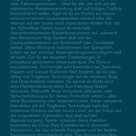
oder Fahrzeugstationen – ideal für alle, die sich auf die
actionreiche Planetenerkundung statt auf lästiges Crafting
konzentrieren wollen. Egal ob du als Rookie auf einem
ressourcenarmen Gesteinsplaneten startest oder als
Veteran auf der Suche nach unberührten Welten bist: Mit
der Schnellbau-Option baust du innerhalb
Sekundenbruchteilen Basisinfrastrukturen auf, während
das Ressourcen-Skip-System dich von der
Zwangsakkumulation von Kohlenstoff oder Ferritstaub
befreit. Diese Mechanik transformiert das Spielgefühl,
indem sie das ständige Materialmanagement umgeht und
dir mehr Zeit für die epischen Entdeckungen im
procedural generierten Universum lässt. Die Einfach
einzusetzende Technologie wird besonders bei Speedrun-
Playern und Casual-Explorern heiß begehrt, da sie das
Setup von Tragbarer Technologie auf ein intuitives Drag-
and-Drop-Erlebnis reduziert. So kannst du direkt nach
dem Planetenlandung einen Exo-Fahrzeug-Station
aktivieren, Rohstoffe ohne Vorlaufzeit raffinieren oder
Sicherheitsbeacons für deinen Fortschritt setzen – alles
ohne Backtracking oder Material-Crunch. Diese optimierte
Interaktion mit der Tragbaren Technologie hebt das
immersive Erlebnis auf ein neues Level, wo der Fokus auf
der ungestörten Exploration liegt statt auf der
Basisversorgung. Spieler schätzen diese Funktion
besonders bei Deep-Dive-Expeditionen in extremen
Klimazonen, wo das schnelle Reagieren und die flexible
Basisplanung entscheidend sind. Das Ressourcen-Skip-