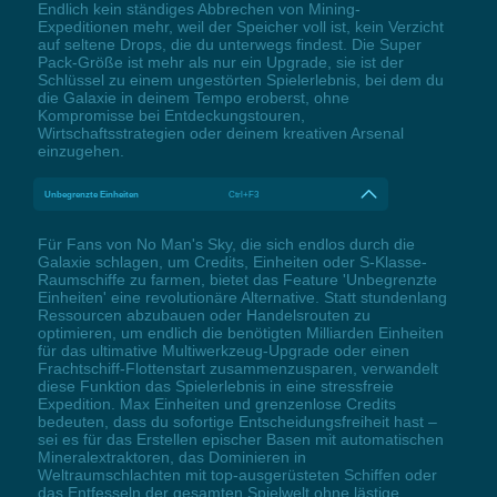
Endlich kein ständiges Abbrechen von Mining-
Expeditionen mehr, weil der Speicher voll ist, kein Verzicht
auf seltene Drops, die du unterwegs findest. Die Super
Pack-Größe ist mehr als nur ein Upgrade, sie ist der
Schlüssel zu einem ungestörten Spielerlebnis, bei dem du
die Galaxie in deinem Tempo eroberst, ohne
Kompromisse bei Entdeckungstouren,
Wirtschaftsstrategien oder deinem kreativen Arsenal
einzugehen.
Unbegrenzte Einheiten
Ctrl+F3
Für Fans von No Man's Sky, die sich endlos durch die
Galaxie schlagen, um Credits, Einheiten oder S-Klasse-
Raumschiffe zu farmen, bietet das Feature 'Unbegrenzte
Einheiten' eine revolutionäre Alternative. Statt stundenlang
Ressourcen abzubauen oder Handelsrouten zu
optimieren, um endlich die benötigten Milliarden Einheiten
für das ultimative Multiwerkzeug-Upgrade oder einen
Frachtschiff-Flottenstart zusammenzusparen, verwandelt
diese Funktion das Spielerlebnis in eine stressfreie
Expedition. Max Einheiten und grenzenlose Credits
bedeuten, dass du sofortige Entscheidungsfreiheit hast –
sei es für das Erstellen epischer Basen mit automatischen
Mineralextraktoren, das Dominieren in
Weltraumschlachten mit top-ausgerüsteten Schiffen oder
das Entfesseln der gesamten Spielwelt ohne lästige