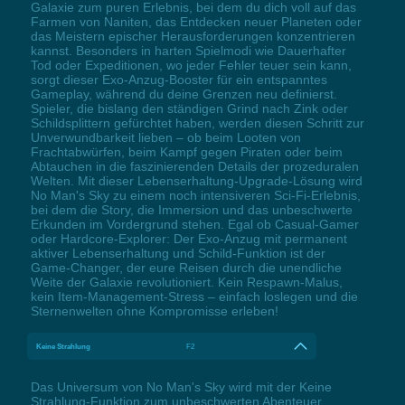
Galaxie zum puren Erlebnis, bei dem du dich voll auf das
Farmen von Naniten, das Entdecken neuer Planeten oder
das Meistern epischer Herausforderungen konzentrieren
kannst. Besonders in harten Spielmodi wie Dauerhafter
Tod oder Expeditionen, wo jeder Fehler teuer sein kann,
sorgt dieser Exo-Anzug-Booster für ein entspanntes
Gameplay, während du deine Grenzen neu definierst.
Spieler, die bislang den ständigen Grind nach Zink oder
Schildsplittern gefürchtet haben, werden diesen Schritt zur
Unverwundbarkeit lieben – ob beim Looten von
Frachtabwürfen, beim Kampf gegen Piraten oder beim
Abtauchen in die faszinierenden Details der prozeduralen
Welten. Mit dieser Lebenserhaltung-Upgrade-Lösung wird
No Man's Sky zu einem noch intensiveren Sci-Fi-Erlebnis,
bei dem die Story, die Immersion und das unbeschwerte
Erkunden im Vordergrund stehen. Egal ob Casual-Gamer
oder Hardcore-Explorer: Der Exo-Anzug mit permanent
aktiver Lebenserhaltung und Schild-Funktion ist der
Game-Changer, der eure Reisen durch die unendliche
Weite der Galaxie revolutioniert. Kein Respawn-Malus,
kein Item-Management-Stress – einfach loslegen und die
Sternenwelten ohne Kompromisse erleben!
Keine Strahlung
F2
Das Universum von No Man's Sky wird mit der Keine
Strahlung-Funktion zum unbeschwerten Abenteuer.