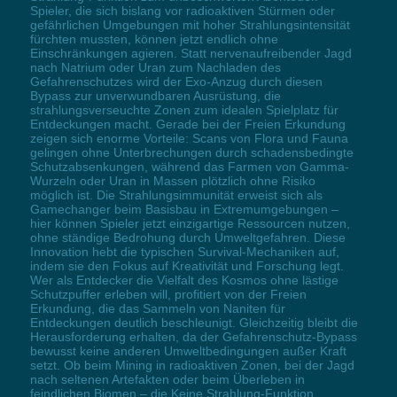
Spieler, die sich bislang vor radioaktiven Stürmen oder
gefährlichen Umgebungen mit hoher Strahlungsintensität
fürchten mussten, können jetzt endlich ohne
Einschränkungen agieren. Statt nervenaufreibender Jagd
nach Natrium oder Uran zum Nachladen des
Gefahrenschutzes wird der Exo-Anzug durch diesen
Bypass zur unverwundbaren Ausrüstung, die
strahlungsverseuchte Zonen zum idealen Spielplatz für
Entdeckungen macht. Gerade bei der Freien Erkundung
zeigen sich enorme Vorteile: Scans von Flora und Fauna
gelingen ohne Unterbrechungen durch schadensbedingte
Schutzabsenkungen, während das Farmen von Gamma-
Wurzeln oder Uran in Massen plötzlich ohne Risiko
möglich ist. Die Strahlungsimmunität erweist sich als
Gamechanger beim Basisbau in Extremumgebungen –
hier können Spieler jetzt einzigartige Ressourcen nutzen,
ohne ständige Bedrohung durch Umweltgefahren. Diese
Innovation hebt die typischen Survival-Mechaniken auf,
indem sie den Fokus auf Kreativität und Forschung legt.
Wer als Entdecker die Vielfalt des Kosmos ohne lästige
Schutzpuffer erleben will, profitiert von der Freien
Erkundung, die das Sammeln von Naniten für
Entdeckungen deutlich beschleunigt. Gleichzeitig bleibt die
Herausforderung erhalten, da der Gefahrenschutz-Bypass
bewusst keine anderen Umweltbedingungen außer Kraft
setzt. Ob beim Mining in radioaktiven Zonen, bei der Jagd
nach seltenen Artefakten oder beim Überleben in
feindlichen Biomen – die Keine Strahlung-Funktion