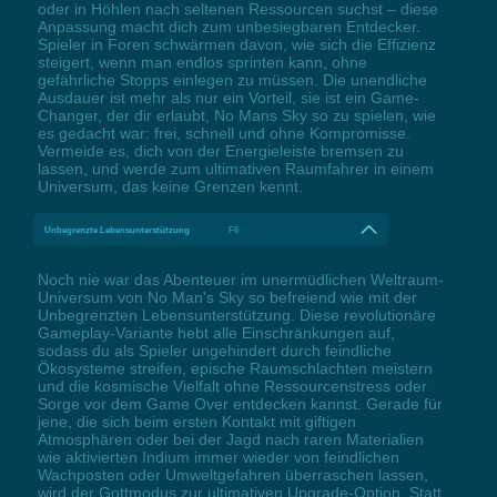
oder in Höhlen nach seltenen Ressourcen suchst – diese
Anpassung macht dich zum unbesiegbaren Entdecker.
Spieler in Foren schwärmen davon, wie sich die Effizienz
steigert, wenn man endlos sprinten kann, ohne
gefährliche Stopps einlegen zu müssen. Die unendliche
Ausdauer ist mehr als nur ein Vorteil, sie ist ein Game-
Changer, der dir erlaubt, No Mans Sky so zu spielen, wie
es gedacht war: frei, schnell und ohne Kompromisse.
Vermeide es, dich von der Energieleiste bremsen zu
lassen, und werde zum ultimativen Raumfahrer in einem
Universum, das keine Grenzen kennt.
Unbegrenzte Lebensunterstützung
F6
Noch nie war das Abenteuer im unermüdlichen Weltraum-
Universum von No Man's Sky so befreiend wie mit der
Unbegrenzten Lebensunterstützung. Diese revolutionäre
Gameplay-Variante hebt alle Einschränkungen auf,
sodass du als Spieler ungehindert durch feindliche
Ökosysteme streifen, epische Raumschlachten meistern
und die kosmische Vielfalt ohne Ressourcenstress oder
Sorge vor dem Game Over entdecken kannst. Gerade für
jene, die sich beim ersten Kontakt mit giftigen
Atmosphären oder bei der Jagd nach raren Materialien
wie aktivierten Indium immer wieder von feindlichen
Wachposten oder Umweltgefahren überraschen lassen,
wird der Gottmodus zur ultimativen Upgrade-Option. Statt