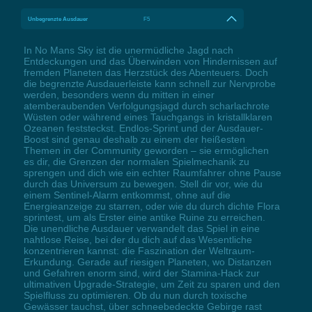
Unbegrenzte Ausdauer
F5
In No Mans Sky ist die unermüdliche Jagd nach
Entdeckungen und das Überwinden von Hindernissen auf
fremden Planeten das Herzstück des Abenteuers. Doch
die begrenzte Ausdauerleiste kann schnell zur Nervprobe
werden, besonders wenn du mitten in einer
atemberaubenden Verfolgungsjagd durch scharlachrote
Wüsten oder während eines Tauchgangs in kristallklaren
Ozeanen feststeckst. Endlos-Sprint und der Ausdauer-
Boost sind genau deshalb zu einem der heißesten
Themen in der Community geworden – sie ermöglichen
es dir, die Grenzen der normalen Spielmechanik zu
sprengen und dich wie ein echter Raumfahrer ohne Pause
durch das Universum zu bewegen. Stell dir vor, wie du
einem Sentinel-Alarm entkommst, ohne auf die
Energieanzeige zu starren, oder wie du durch dichte Flora
sprintest, um als Erster eine antike Ruine zu erreichen.
Die unendliche Ausdauer verwandelt das Spiel in eine
nahtlose Reise, bei der du dich auf das Wesentliche
konzentrieren kannst: die Faszination der Weltraum-
Erkundung. Gerade auf riesigen Planeten, wo Distanzen
und Gefahren enorm sind, wird der Stamina-Hack zur
ultimativen Upgrade-Strategie, um Zeit zu sparen und den
Spielfluss zu optimieren. Ob du nun durch toxische
Gewässer tauchst, über schneebedeckte Gebirge rast