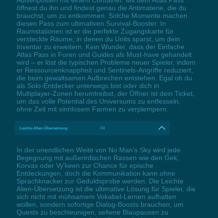
Außenposten mit einem Container. Mit dem Atlas Pass
öffnest du ihn und findest genau die Antimaterie, die du
brauchst, um zu entkommen. Solche Momente machen
diesen Pass zum ultimativen Survival-Booster. In
Raumstationen ist er die perfekte Zugangskarte für
versteckte Räume, in denen du Units sparst, um dein
Inventar zu erweitern. Kein Wunder, dass der Einfache
Atlas Pass in Foren und Guides als Must-have gehandelt
wird – er löst die typischen Probleme neuer Spieler, indem
er Ressourcenknappheit und Sentinels-Angriffe reduziert,
die beim gewaltsamen Aufbrechen entstehen. Egal ob du
als Solo-Entdecker unterwegs bist oder dich in
Multiplayer-Zonen herumtreibst, der Öffner ist dein Ticket,
um das volle Potential des Universums zu entfesseln,
ohne Zeit mit sinnlosem Farmen zu verplempern.
Leichte Alien-Übersetzung
F8
In der unendlichen Weite von No Man's Sky wird jede
Begegnung mit außerirdischen Rassen wie den Gek,
Korvax oder Vy'keen zur Chance für epische
Entdeckungen, doch die Kommunikation kann ohne
Sprachknacker zur Geduldsprobe werden. Die Leichte
Alien-Übersetzung ist die ultimative Lösung für Spieler, die
sich nicht mit mühsamem Vokabel-Lernen aufhalten
wollen, sondern sofortige Dialog-Boosts brauchen, um
Quests zu beschleunigen, seltene Blaupausen zu