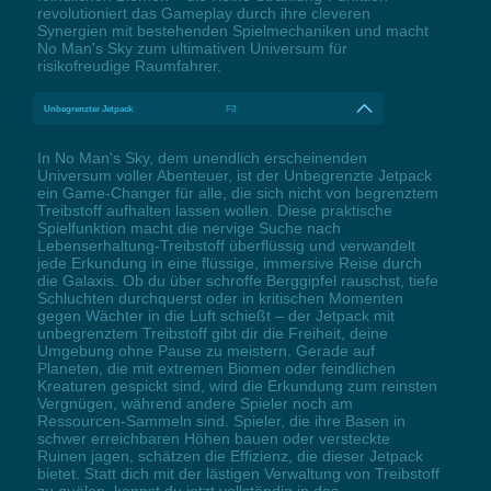
revolutioniert das Gameplay durch ihre cleveren
Synergien mit bestehenden Spielmechaniken und macht
No Man's Sky zum ultimativen Universum für
risikofreudige Raumfahrer.
Unbegrenzter Jetpack
F3
In No Man's Sky, dem unendlich erscheinenden
Universum voller Abenteuer, ist der Unbegrenzte Jetpack
ein Game-Changer für alle, die sich nicht von begrenztem
Treibstoff aufhalten lassen wollen. Diese praktische
Spielfunktion macht die nervige Suche nach
Lebenserhaltung-Treibstoff überflüssig und verwandelt
jede Erkundung in eine flüssige, immersive Reise durch
die Galaxis. Ob du über schroffe Berggipfel rauschst, tiefe
Schluchten durchquerst oder in kritischen Momenten
gegen Wächter in die Luft schießt – der Jetpack mit
unbegrenztem Treibstoff gibt dir die Freiheit, deine
Umgebung ohne Pause zu meistern. Gerade auf
Planeten, die mit extremen Biomen oder feindlichen
Kreaturen gespickt sind, wird die Erkundung zum reinsten
Vergnügen, während andere Spieler noch am
Ressourcen-Sammeln sind. Spieler, die ihre Basen in
schwer erreichbaren Höhen bauen oder versteckte
Ruinen jagen, schätzen die Effizienz, die dieser Jetpack
bietet. Statt dich mit der lästigen Verwaltung von Treibstoff