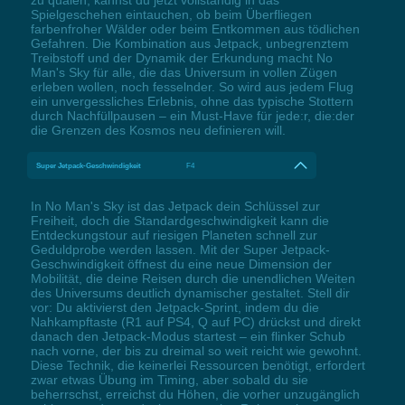
zu quälen, kannst du jetzt vollständig in das
Spielgeschehen eintauchen, ob beim Überfliegen
farbenfroher Wälder oder beim Entkommen aus tödlichen
Gefahren. Die Kombination aus Jetpack, unbegrenztem
Treibstoff und der Dynamik der Erkundung macht No
Man's Sky für alle, die das Universum in vollen Zügen
erleben wollen, noch fesselnder. So wird aus jedem Flug
ein unvergessliches Erlebnis, ohne das typische Stottern
durch Nachfüllpausen – ein Must-Have für jede:r, die:der
die Grenzen des Kosmos neu definieren will.
Super Jetpack-Geschwindigkeit
F4
In No Man's Sky ist das Jetpack dein Schlüssel zur
Freiheit, doch die Standardgeschwindigkeit kann die
Entdeckungstour auf riesigen Planeten schnell zur
Geduldprobe werden lassen. Mit der Super Jetpack-
Geschwindigkeit öffnest du eine neue Dimension der
Mobilität, die deine Reisen durch die unendlichen Weiten
des Universums deutlich dynamischer gestaltet. Stell dir
vor: Du aktivierst den Jetpack-Sprint, indem du die
Nahkampftaste (R1 auf PS4, Q auf PC) drückst und direkt
danach den Jetpack-Modus startest – ein flinker Schub
nach vorne, der bis zu dreimal so weit reicht wie gewohnt.
Diese Technik, die keinerlei Ressourcen benötigt, erfordert
zwar etwas Übung im Timing, aber sobald du sie
beherrschst, erreichst du Höhen, die vorher unzugänglich