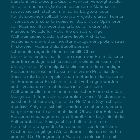
transformiert. Diese praktische Funktion versorgt Spieler
mit einer endlosen Quelle an essentiellen Materialien,
sodass sie sich statt auf mühsame Bergbau- oder
Handelsroutinen voll auf kreative Projekte stürzen können
– sei es das Erschaffen epischer Basen, das Optimieren
von Raumschiffen oder das Erforschen extremster
Planeten. Gerade für Fans, die sich als chillige
Weltraumpioniere oder detailverliebte Architekten
positionieren, wird das Inventarmanagement plötzlich zum
Kinderspiel, während die Baueffizienz in
schwindelerregende Höhen schnellt. Ob im
Überlebensmodus, bei der Expansion von Raumstationen
oder bei der Jagd nach kosmischen Geheimnissen: Die
Unbegrenzten Materialpakete eliminieren den ständigen
Ressourcenstress und lassen das wahre Potential des
Spiels explodieren. Spieler sparen Stunden, die sie sonst
mit Farmen oder Fraktionenhandel verbringen würden,
und investieren sie stattdessen in actionreiche
Weltraumduelle, das Scannen exotischer Flora oder das
Design von futuristischen Domizilen. Dieser Mechanismus
passt perfekt zur Zielgruppe, die No Man's Sky nicht als
repetitive Aufgabenschleife, sondern als offene Sandbox
für grenzenlose Experimente liebt. Obwohl der Fokus auf
Ressourcenmanagement und Baueffizienz liegt, bleibt die
Authentizität des Spielgefühls erhalten, denn die
Herausforderungen des Universums – von feindlichen
Wachen bis zu giftigen Atmosphären – bleiben weiterhin
präsent. Die Unbegrenzten Materialpakete sind damit