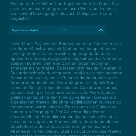
System und die Schnellbau-Logik machen No Man's Sky
so zu einem wahrhaft grenzenlosen Weltraum-Erlebnis,
das sowohl Einzelgänger als auch Multiplayer-Teams
begeistert.
Super Geschwindigkeit
F11
In No Man's Sky wird die Entdeckung neuer Welten durch
die Super Geschwindigkeit-Mod auf ein komplett neues
Level gehoben. Diese Erweiterung sorgt dafür, dass
Spieler ihre Bewegungsgeschwindigkeit auf das Vierfache
steigern können, während Sprinten sogar sechsmal
schneller als normal ist. So lassen sich riesige Planeten in
Sekundenschnelle durchqueren, egal ob du nach seltenen
Ressourcen suchst, antike Ruinen erkundest oder wilde
Kreaturen beobachtest. Der unbegrenzte Jetpack-Boost
eliminiert lästige Treibstofflimits und Cooldowns, sodass
du über Gebirge, Täler oder futuristische Alien-Bauten
gleiten kannst, ohne den Flow zu verlieren. Gerade auf
gigantischen Welten, die ohne Modifikationen mühsam zu
traversieren wären, wird die Reise durch die Galaxie so
zum puren Vergnügen. Der Geschwindigkeitsmod
verwandelt jede Expedition in ein dynamisches Erlebnis,
sei es beim Jagen von Raumschiffen, dem Sammeln von
Baustoffen für deine Basis oder dem gemeinsamen
Abenteuer im Multiplayer. Statt sich durch endlose Weiten