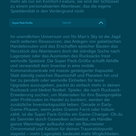
mehr als nur ein Komfort-Feature, sie sind der Schlüssel
zu einem personalisierten Abenteuer, das die eigene
Spielidentität in den Vordergrund rückt.
Super Pack-Größe
Ctrl+F2
Im unendlichen Universum von No Man's Sky ist die Jagd
nach seltenen Ressourcen, das Anlegen von galaktischen
Handelsrouten und das Erschaffen epischer Bauten das
Herzstück des Abenteuers doch die ständige Suche nach
Lagerplatz oder das Ausmisten des Rucksacks frisst
wertvolle Spielzeit. Die Super Pack-Größe schafft Abhilfe
und verwandelt dein Inventar in eine mobile
Kommandozentrale mit massiv gesteigerter Kapazität.
Statt ständig zwischen Raumschiff und Planeten hin und
her zu pendeln oder wertvolle Einheiten für teure
Upgrades auszugeben, packst du einfach mehr in deinen
Rucksack und bleibst flexibel. Spieler, die nach Rucksack-
Erweiterung suchen, um Materialien für ihre Basisprojekte
oder Profitrouten im Handel zu bunkern, werden die
zusätzliche Inventarkapazität lieben. Gerade in Early-
Game-Phasen, wenn jedes Gramm Ferrit oder Indium
zählt, ist die Super Pack-Größe ein Game-Changer. Ob du
als Sammler durch Gaswolken schwebst, als Händler
ganze Warenlager aufkaufst oder als Baumeister
Chrommetall und Karbon für deinen Traumstützpunkt
stapelst – mehr Lagerplatz bedeutet mehr Möglichkeiten.