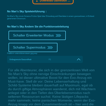
Download Gamebuff Trainer
No Man's Sky Spieleinführung：
No Man's Sky ist ein Science-Fiction-Spiel über Erkundung und Überleben in einem grenzenlosen, in Echtzeit
generierten Universum.
No Man's Sky Ändern Sie die Funktionseinleitung
Schalter Erweiterter Modus
Schalter Supermodus
Plattform unterstützen:
steam,gog,uwp
Unbegrenzte Gesundheit
F1
Für alle Abenteurer, die sich in der grenzenlosen Welt von
No Man's Sky ohne nervige Einschränkungen bewegen
wollen, ist dieser ultimative Boost für den Exo-Anzug ein
Must-have. Stell dir vor: Deine Lebenserhaltung und
Schild-Systeme bleiben dauerhaft auf Maximum, egal ob
du durch giftige Atmosphären wanderst, dich mit Wächtern
anlegst oder in den Tiefen des Überlebensmodus nach
seltenen Ressourcen suchst. Keine lästigen Lifepacks
mehr sammeln, keine panischen Momente, wenn der Exo-
Anzug knapp vor dem Zusammenbruch ist – hier wird die