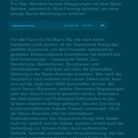
Pro-Tipp: Blockiere kuriose Ablagerungen mit einer Basis-
Barriere, während du Mold-Farming betreibst, um keine
einzige Nanite-Belohnung zu verlieren!
Gepanzerter Anzug
Ctrl+Shift+F8 - Ctrl+F8 +
Für alle Fans von No Man's Sky, die nach einem
markanten Look suchen, ist der Gepanzerte Anzug das
perfekte Accessoire, um den Charakter individuell zu
gestalten. Dieses exklusive kosmetische Set besteht aus
fünf Komponenten – Gepanzerte Stiefel, Exo-
Handschuhe, Beinschienen, Brustpanzer und
Schulterplatten – und lässt sich über die Quecksilber-
Währung in der Raum-Anomalie erwerben. Wer nach der
Hauptstory noch motiviert nach neuen Zielen sucht, kann
sich auf die Jagd nach 6500 Quecksilber stürzen, die
durch Nexus-Missionen, seltene Sterneneis-Begegnungen
oder den Story-Fortschritt generiert werden. Besonders
bei Mehrspielern und Rollenspiel-Enthusiasten ist das
Vy'keen-inspirierte Design gefragen, das den Exo-Anzug
in eine kampfbereite Galaxie-Präsenz verwandelt. Ob in
der Raum-Anomalie oder bei interstellaren
Explorationstouren: Der Gepanzerte Anzug hebt Spieler
nicht nur optisch aus der Masse, sondern vertieft auch die
Verbindung zur Vy'keen-Kultur durch authentische
Ästhetik. Sammler schätzen die Herausforderung, das Set
komplett zusammenzutragen, während Taktiker ihre