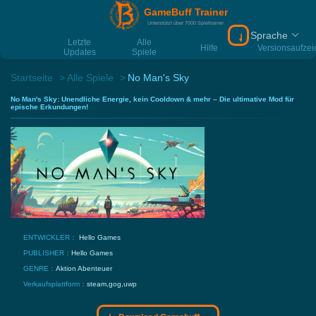
GameBuff Trainer
Unterstützt über 7000 Spieltrainer
Sprache
Download Gamebu
Letzte
Alle
Hilfe
Versionsaufze
Updates
Spiele
Startseite
Alle Spiele
No Man's Sky
No Man's Sky: Unendliche Energie, kein Cooldown & mehr – Die ultimative Mod für
epische Erkundungen!
ENTWICKLER：
Hello Games
PUBLISHER：
Hello Games
GENRE：
Aktion
Abenteuer
Verkaufsplattform：
steam,gog,uwp