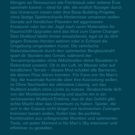
Mengen an Ressourcen wie Ferritstaub oder seltene Erze
sammeln kannst – ideal für alle, die endlich flüssiger durch
das Universum reisen oder ihre Base-Building-Projekte
ohne lästige Spielmechanik-Hindernisse umsetzen wollen.
Gerade auf feindlichen Planeten mit aggressiven
Kreaturen oder bei der Jagd nach raren Materialien für
Raumschiff-Upgrades wird das Mod zum Game-Changer:
Dein Multitool bleibt immer einsatzbereit, egal ob du dich
gegen Roboter-Horden wehren oder in Echtzeit die
Umgebung umgestalten musst. Die zehnfache
Materialausbeute durch den optimierten Bergbaustrahl
spart dir Stunden des Grinds, während der
Terrainmanipulator ohne Abkühlzeiten deine Bauideen in
Rekordzeit umsetzt. Ob in der Luft, im Wasser oder auf
feindlichem Terrain – dieses Mod schaltet alle Barrieren,
die deinen Flow stören könnten. Für Fans von No Man's
Sky, die maximale Kontrolle über ihre Ausrüstung wollen,
ist Ohne Nachladen die ultimative Lösung, um das
Multitool endlich ohne Limits zu nutzen. Verabschiede dich
von der Munitionsverwaltung und tauche ein in ein
verbessertes Multitool-Erlebnis, das dir das Gefühl gibt,
echte Macht über das Universum zu haben. Spieler, die
sich in der Galaxie nicht länger von technischen Zwängen
bremsen lassen wollen, finden hier die perfekte
Kombination aus unbegrenzter Munition und optimierten
Tools, um jeden Moment in No Man's Sky intensiver und
effektiver zu gestalten.