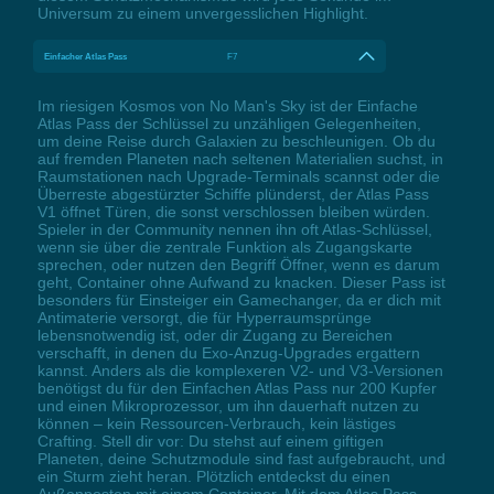
Universum zu einem unvergesslichen Highlight.
Einfacher Atlas Pass
F7
Im riesigen Kosmos von No Man's Sky ist der Einfache
Atlas Pass der Schlüssel zu unzähligen Gelegenheiten,
um deine Reise durch Galaxien zu beschleunigen. Ob du
auf fremden Planeten nach seltenen Materialien suchst, in
Raumstationen nach Upgrade-Terminals scannst oder die
Überreste abgestürzter Schiffe plünderst, der Atlas Pass
V1 öffnet Türen, die sonst verschlossen bleiben würden.
Spieler in der Community nennen ihn oft Atlas-Schlüssel,
wenn sie über die zentrale Funktion als Zugangskarte
sprechen, oder nutzen den Begriff Öffner, wenn es darum
geht, Container ohne Aufwand zu knacken. Dieser Pass ist
besonders für Einsteiger ein Gamechanger, da er dich mit
Antimaterie versorgt, die für Hyperraumsprünge
lebensnotwendig ist, oder dir Zugang zu Bereichen
verschafft, in denen du Exo-Anzug-Upgrades ergattern
kannst. Anders als die komplexeren V2- und V3-Versionen
benötigst du für den Einfachen Atlas Pass nur 200 Kupfer
und einen Mikroprozessor, um ihn dauerhaft nutzen zu
können – kein Ressourcen-Verbrauch, kein lästiges
Crafting. Stell dir vor: Du stehst auf einem giftigen
Planeten, deine Schutzmodule sind fast aufgebraucht, und
ein Sturm zieht heran. Plötzlich entdeckst du einen