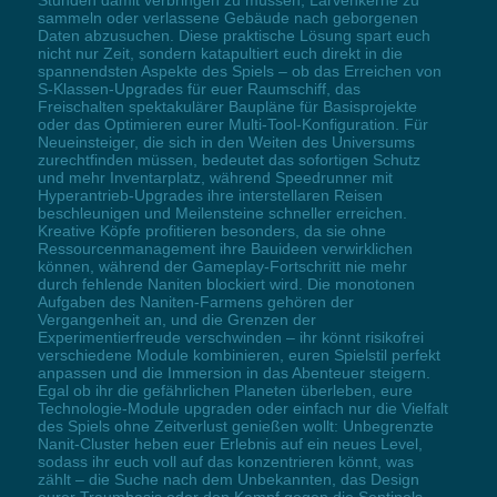
sammeln oder verlassene Gebäude nach geborgenen
Daten abzusuchen. Diese praktische Lösung spart euch
nicht nur Zeit, sondern katapultiert euch direkt in die
spannendsten Aspekte des Spiels – ob das Erreichen von
S-Klassen-Upgrades für euer Raumschiff, das
Freischalten spektakulärer Baupläne für Basisprojekte
oder das Optimieren eurer Multi-Tool-Konfiguration. Für
Neueinsteiger, die sich in den Weiten des Universums
zurechtfinden müssen, bedeutet das sofortigen Schutz
und mehr Inventarplatz, während Speedrunner mit
Hyperantrieb-Upgrades ihre interstellaren Reisen
beschleunigen und Meilensteine schneller erreichen.
Kreative Köpfe profitieren besonders, da sie ohne
Ressourcenmanagement ihre Bauideen verwirklichen
können, während der Gameplay-Fortschritt nie mehr
durch fehlende Naniten blockiert wird. Die monotonen
Aufgaben des Naniten-Farmens gehören der
Vergangenheit an, und die Grenzen der
Experimentierfreude verschwinden – ihr könnt risikofrei
verschiedene Module kombinieren, euren Spielstil perfekt
anpassen und die Immersion in das Abenteuer steigern.
Egal ob ihr die gefährlichen Planeten überleben, eure
Technologie-Module upgraden oder einfach nur die Vielfalt
des Spiels ohne Zeitverlust genießen wollt: Unbegrenzte
Nanit-Cluster heben euer Erlebnis auf ein neues Level,
sodass ihr euch voll auf das konzentrieren könnt, was
zählt – die Suche nach dem Unbekannten, das Design
eurer Traumbasis oder den Kampf gegen die Sentinels.