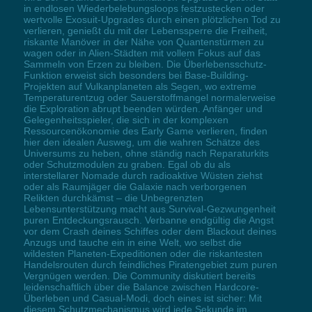
in endlosen Wiederbelebungsloops festzustecken oder
wertvolle Exosuit-Upgrades durch einen plötzlichen Tod zu
verlieren, genießt du mit der Lebenssperre die Freiheit,
riskante Manöver in der Nähe von Quantenstürmen zu
wagen oder in Alien-Städten mit vollem Fokus auf das
Sammeln von Erzen zu bleiben. Die Überlebensschutz-
Funktion erweist sich besonders bei Base-Building-
Projekten auf Vulkanplaneten als Segen, wo extreme
Temperaturentzug oder Sauerstoffmangel normalerweise
die Exploration abrupt beenden würden. Anfänger und
Gelegenheitsspieler, die sich in der komplexen
Ressourcenökonomie des Early Game verlieren, finden
hier den idealen Ausweg, um die wahren Schätze des
Universums zu heben, ohne ständig nach Reparaturkits
oder Schutzmodulen zu graben. Egal ob du als
interstellarer Nomade durch radioaktive Wüsten ziehst
oder als Raumjäger die Galaxie nach verborgenen
Relikten durchkämst – die Unbegrenzten
Lebensunterstützung macht aus Survival-Gezwungenheit
puren Entdeckungsrausch. Verbanne endgültig die Angst
vor dem Crash deines Schiffes oder dem Blackout deines
Anzugs und tauche ein in eine Welt, wo selbst die
wildesten Planeten-Expeditionen oder die riskantesten
Handelsrouten durch feindliches Piratengebiet zum puren
Vergnügen werden. Die Community diskutiert bereits
leidenschaftlich über die Balance zwischen Hardcore-
Überleben und Casual-Modi, doch eines ist sicher: Mit
diesem Schutzmechanismus wird jede Sekunde im