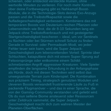
schienen, oder entdeckst versteckte Ruinen, ohne
wertvolle Minuten zu verlieren. Für noch mehr Kontrolle
über deine Fortbewegung gibt es Nahkampf-Boost-
Module, die in die Technologie-Slots deines Exo-Anzugs
passen und die Treibstoffkapazität sowie die
Aufladegeschwindigkeit verbessern. Kombiniere das mit
temporären Boosts von Deuterium-reichen Pflanzen oder
Lebensmitteln wie Brot, die dir 8-10 Sekunden lang ein
Jetpack ohne Treibstoffverbrauch und mit gesteigerter
Startgeschwindigkeit bescheren – ideal, um vor Sentinels
zu flüchten oder bei Stürmen schnell Schutz zu finden.
Gerade in Survival- oder Permadeath-Modi, wo jeder
Fehler teuer sein kann, wird die Super Jetpack-
Geschwindigkeit zum lebensrettenden Vorteil: Sprinte über
Schluchten, katapultiere dich mit einem Super-Sprung auf
Felsvorsprünge oder entkomme einem Schild-
schmelzenden Angriff aggressiver Kreaturen. Viele Spieler
empfinden die langsame Erkundung in der Anfangsphase
als Hürde, doch mit diesen Techniken wird selbst das
unwegsamste Terrain zum Kinderspiel. Die Kombination
aus präzisem Timing, strategisch genutzten Modulen und
cleveren Boosts verwandelt frustrierende Läufe zu Fuß in
packende Flugmanöver – und das in einer Sprache, die
von der Gaming-Community verstanden und geliebt wird.
Ob du nun seltene Biome ansteuerst oder Ressourcen
unter Zeitdruck sammelst, die Super Jetpack-
Geschwindigkeit macht dich zum wahren Meister der
Planeten-Oberflächen.