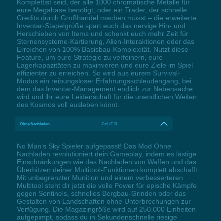
Komplettist seid, der alle 1000 chromatische Metalle für
eure Megabase benötigt, oder ein Trader, der schnelle
Credits durch Großhandel machen müsst – die erweiterte
Inventar-Stapelgröße spart euch das nervige Hin- und
Herschieben von Items und schenkt euch mehr Zeit für
Sternensysteme-Kartierung, Alien-Interaktionen oder das
Erreichen von 100% Basisbau-Komplexität. Nutzt diese
Feature, um eure Strategie zu verfeinern, eure
Lagerkapazitäten zu maximieren und eure Ziele im Spiel
effizienter zu erreichen. So wird aus eurem Survival-
Modus ein reibungsloser Erfahrungsschleudengang, bei
dem das Inventar-Management endlich zur Nebensache
wird und ihr eure Leidenschaft für die unendlichen Weiten
des Kosmos voll ausleben könnt.
Ohne Nachladen
Ctrl+F10
No Man's Sky Spieler aufgepasst! Das Mod Ohne
Nachladen revolutioniert dein Gameplay, indem es lästige
Einschränkungen wie das Nachladen von Waffen und das
Überhitzen deiner Multitool-Funktionen komplett abschafft.
Mit unbegrenzter Munition und einem verbesserteren
Multitool steht dir jetzt die volle Power für epische Kämpfe
gegen Sentinels, schnelles Bergbau-Grinden oder das
Gestalten von Landschaften ohne Unterbrechungen zur
Verfügung. Die Magazingröße wird auf 250.000 Einheiten
aufgepimpt, sodass du in Sekundenschnelle riesige