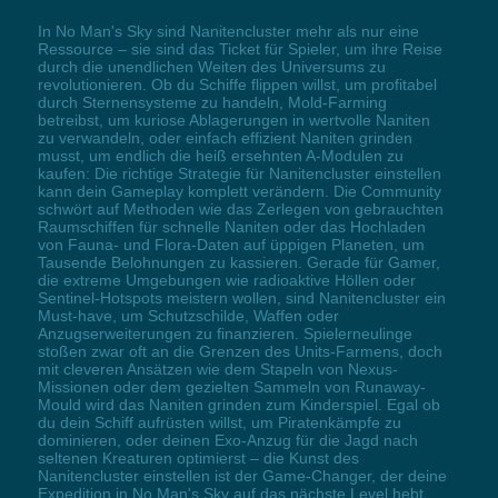
In No Man's Sky sind Nanitencluster mehr als nur eine
Ressource – sie sind das Ticket für Spieler, um ihre Reise
durch die unendlichen Weiten des Universums zu
revolutionieren. Ob du Schiffe flippen willst, um profitabel
durch Sternensysteme zu handeln, Mold-Farming
betreibst, um kuriose Ablagerungen in wertvolle Naniten
zu verwandeln, oder einfach effizient Naniten grinden
musst, um endlich die heiß ersehnten A-Modulen zu
kaufen: Die richtige Strategie für Nanitencluster einstellen
kann dein Gameplay komplett verändern. Die Community
schwört auf Methoden wie das Zerlegen von gebrauchten
Raumschiffen für schnelle Naniten oder das Hochladen
von Fauna- und Flora-Daten auf üppigen Planeten, um
Tausende Belohnungen zu kassieren. Gerade für Gamer,
die extreme Umgebungen wie radioaktive Höllen oder
Sentinel-Hotspots meistern wollen, sind Nanitencluster ein
Must-have, um Schutzschilde, Waffen oder
Anzugserweiterungen zu finanzieren. Spielerneulinge
stoßen zwar oft an die Grenzen des Units-Farmens, doch
mit cleveren Ansätzen wie dem Stapeln von Nexus-
Missionen oder dem gezielten Sammeln von Runaway-
Mould wird das Naniten grinden zum Kinderspiel. Egal ob
du dein Schiff aufrüsten willst, um Piratenkämpfe zu
dominieren, oder deinen Exo-Anzug für die Jagd nach
seltenen Kreaturen optimierst – die Kunst des
Nanitencluster einstellen ist der Game-Changer, der deine
Expedition in No Man's Sky auf das nächste Level hebt.