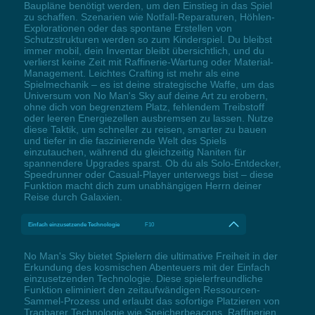
Baupläne benötigt werden, um den Einstieg in das Spiel
zu schaffen. Szenarien wie Notfall-Reparaturen, Höhlen-
Explorationen oder das spontane Erstellen von
Schutzstrukturen werden so zum Kinderspiel. Du bleibst
immer mobil, dein Inventar bleibt übersichtlich, und du
verlierst keine Zeit mit Raffinerie-Wartung oder Material-
Management. Leichtes Crafting ist mehr als eine
Spielmechanik – es ist deine strategische Waffe, um das
Universum von No Man's Sky auf deine Art zu erobern,
ohne dich von begrenztem Platz, fehlendem Treibstoff
oder leeren Energiezellen ausbremsen zu lassen. Nutze
diese Taktik, um schneller zu reisen, smarter zu bauen
und tiefer in die faszinierende Welt des Spiels
einzutauchen, während du gleichzeitig Naniten für
spannendere Upgrades sparst. Ob du als Solo-Entdecker,
Speedrunner oder Casual-Player unterwegs bist – diese
Funktion macht dich zum unabhängigen Herrn deiner
Reise durch Galaxien.
Einfach einzusetzende Technologie
F10
No Man's Sky bietet Spielern die ultimative Freiheit in der
Erkundung des kosmischen Abenteuers mit der Einfach
einzusetzenden Technologie. Diese spielerfreundliche
Funktion eliminiert den zeitaufwändigen Ressourcen-
Sammel-Prozess und erlaubt das sofortige Platzieren von
Tragbarer Technologie wie Speicherbeacons, Raffinerien