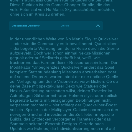
Diese Funktion ist ein Game-Changer für alle, die das
volle Potenzial von No Man's Sky ausschöpfen möchten,
ohne sich im Kreis zu drehen.
Unbegrenztes Quicksilver
Ctrl+F5
In der unendlichen Weite von No Man's Sky ist Quicksilver
– oder wie die Community es liebevoll nennt: Quecksilber
– die begehrte Währung, um deine Reise durch die Sterne
aufzuleveln. Doch wer schon einmal Nexus-Missionen
gequält oder auf Stellareis gehofft hat, weiß, wie
frustrierend das Farmen dieser Ressource sein kann. Der
Modifikator *Unbegrenztes Quicksilver* ändert das Spiel
komplett: Statt stundenlang Missionen abzuarbeiten oder
auf seltene Drops zu warten, steht dir eine endlose Quelle
zur Verfügung, um deine Visionen zu verwirklichen. Ob du
deine Base mit spektakulärer Deko wie Statuen oder
Nexus-Ausrüstung ausstatten willst, deinen Traveler im
Autophagen-Stil oder mit raren Helmen stylst oder zeitlich
begrenzte Events mit einzigartigen Belohnungen nicht
verpassen möchtest – hier schlägt der Quecksilber-Boost
voll ein. Spieler in der Multiplayer-Galaxie sparen sich den
nervigen Grind und investieren die Zeit lieber in epische
Builds, das Entdecken verborgener Planeten oder das
Sammeln seltener Exocraft-Designs. Gerade nach
Updates wie Echoes, die Individualisierung noch mal auf