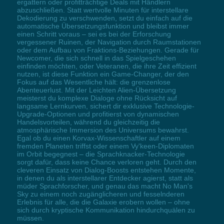
ergattern oder profitträchtige Deals mit Händlern
abzuschließen. Statt wertvolle Minuten für interstellare
Dekodierung zu verschwenden, setzt du einfach auf die
automatische Übersetzungsfunktion und bleibst immer
einen Schritt voraus – sei es bei der Erforschung
vergessener Ruinen, der Navigation durch Raumstationen
oder dem Aufbau von Fraktions-Beziehungen. Gerade für
Newcomer, die sich schnell in das Spielgeschehen
einfinden möchten, oder Veteranen, die ihre Zeit effizient
nutzen, ist diese Funktion ein Game-Changer, der den
Fokus auf das Wesentliche hält: die grenzenlose
Abenteuerlust. Mit der Leichten Alien-Übersetzung
meisterst du komplexe Dialoge ohne Rücksicht auf
langsame Lernkurven, sichert dir exklusive Technologie-
Upgrade-Optionen und profitierst von dynamischen
Handelsvorteilen, während du gleichzeitig die
atmosphärische Immersion des Universums bewahrst.
Egal ob du einen Korvax-Wissenschaftler auf einem
fremden Planeten triffst oder einem Vy'keen-Diplomaten
im Orbit begegnest – die Sprachknacker-Technologie
sorgt dafür, dass keine Chance verloren geht. Durch den
cleveren Einsatz von Dialog-Boosts entstehen Momente,
in denen du als interstellarer Entdecker agierst, statt als
müder Sprachforscher, und genau das macht No Man's
Sky zu einem noch zugänglicheren und fesselnderen
Erlebnis für alle, die die Galaxie erobern wollen – ohne
sich durch kryptische Kommunikation hindurchquälen zu
müssen.