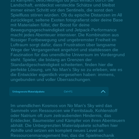
zu kämpfen, beschleunigst du jetzt einfach durch die
Landschaft, entdeckst versteckte Schätze und bleibst
immer einen Schritt vor den Sentinels, die sonst den
Spielfluss stören würden. Ob du epische Distanzen im All
zurücklegst, seltene Exoten fotografierst oder deine Base
mit Materialien füllst, der Boost für deine
Bewegungsgeschwindigkeit und Jetpack-Performance
macht jedes Abenteuer intensiver. Die Kombination aus
flüssiger Fortbewegung und ungebremster Freiheit im
Luftraum sorgt dafür, dass Frustration über langsame
Wege der Vergangenheit angehört und stattdessen die
Faszination für das unendliche Universum im Vordergrund
steht. Spieler, die bislang an Grenzen der
Standardgeschwindigkeit scheiterten, finden hier die
perfekte Lösung, um No Man's Sky so zu erleben, wie es
die Entwickler eigentlich vorgesehen haben: immens,
ungebunden und voller Überraschungen.
Unbegrenzte Materialpakete
Ctrl+F1
Im unendlichen Kosmos von No Man's Sky wird das
Sammeln von Ressourcen wie Ferritstaub, Kohlenstoff
oder Natrium oft zum zeitraubenden Hindernis, das
Entdecker, Baumeister und Kämpfer von ihren Abenteuern
abhält. Die Unbegrenzten Materialpakete schaffen hier
Abhilfe und setzen ein komplett neues Level an
Ressourcenmanagement frei, das die Spielmechanik