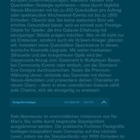
Quecksilber-Strategie optimieren – etwa durch tägliche
Nexus-Missionen mit bis zu 450 Quecksilber pro Auftrag
oder spektakuläre Wochenend-Events mit bis zu 1800
Einheiten. Obwohl das Set keine statischen Boni wie
erhöhte Gesundheit bietet, wird es schnell zum Prestige-
Objekt für Spieler, die ihre Galaxie-Erfahrung mit
einzigartiger Stilistik prägen möchten. Wer im All nicht nur
als Entdecker, sondern auch als Vy'keen-Krieger glänzen
will, investiert seine Quecksilber-Sparreserve in dieses
ikonische Kosmetik-Upgrade. Mit seiner markanten
Silhouette und der loregetreuen Optik wird der
Gepanzerte Anzug zum Statement in Multiplayer-Bases,
bei Community-Events oder einfach, um die Standard-
Exo-Designs durchzubrechen. Nutze die Premium-
Währung clever, verbinde das Sammeln mit deinen
Nexus-Aktivitäten und präsentiere deinen Charakter im
neuen Glanz – denn in einer unendlichen Galaxie zählt
jede Chance, sich als einzigartig zu erweisen.
Packgröße festlegen
Ctrl+Shift+F9 - Ctrl+F9 +
Kein Abenteurer im unermüdlichen Universum von No
Man's Sky sollte durch begrenzte Stapelgrößen
ausgebremst werden. Die praktische Funktion Packgröße
festlegen katapultiert euer Gameplay auf das nächste
Level, indem sie die Standardlimits von 9999 Einheiten im