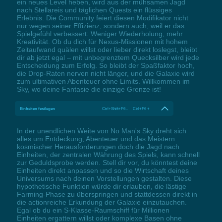
ein neues Level heben, wird aus der mühsamen Jagd
nach Stellareis und täglichen Quests ein flüssiges
Erlebnis. Die Community feiert diesen Modifikator nicht
nur wegen seiner Effizienz, sondern auch, weil er das
Spielgefühl verbessert: Weniger Wiederholung, mehr
Kreativität. Ob du dich für Nexus-Missionen mit hohem
Zeitaufwand quälen willst oder lieber direkt loslegst, bleibt
dir ab jetzt egal – mit unbegrenztem Quecksilber wird jede
Entscheidung zum Erfolg. So bleibt der Spaßfaktor hoch,
die Drop-Raten nerven nicht länger, und die Galaxie wird
zum ultimativen Abenteuer ohne Limits. Willkommen im
Sky, wo deine Fantasie die einzige Grenze ist!
Einheiten festlegen
Ctrl+Shift+F6 - Ctrl+F6 +
In der unendlichen Weite von No Man's Sky dreht sich
alles um Entdeckung, Abenteuer und das Meistern
kosmischer Herausforderungen doch die Jagd nach
Einheiten, der zentralen Währung des Spiels, kann schnell
zur Geduldsprobe werden. Stell dir vor, du könntest deine
Einheiten direkt anpassen und so die Wirtschaft deines
Universums nach deinen Vorstellungen gestalten. Diese
hypothetische Funktion würde dir erlauben, die lästige
Farming-Phase zu überspringen und stattdessen direkt in
die actionreiche Erkundung der Galaxie einzutauchen.
Egal ob du ein S-Klasse-Raumschiff für Millionen
Einheiten ergattern willst oder komplexe Basen ohne