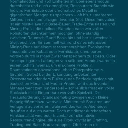
Normalmodus und 750 Einheiten im Überlebensmodus
durchbricht und euch ermöglicht, Ressourcen-Stapeln wie
Indium, Ferritstaub oder chromatisches Metall in
gigantischen Mengen zu speichern – oft bis zu mehreren
Millionen in einem einzigen Inventar-Slot. Diese Innovation
ist ein Must-Have für Base-Bauer, Trade-Enthusiasten und
Mining-Profis, die endlose Planeten nach wertvollen
Rohstoffen durchkämmen möchten, ohne ständig
zwischen Raumschiff und Basis hin und her zu wechseln.
Stellt euch vor: Ihr sammelt während eines intensiven
Mining-Runs auf einem ressourcenreichen Exoplaneten
Tausende von Kobalt oder Ferritstaub, ohne euren
Vortrieb durch lästiges Zwischenspeichern zu stören. Oder
ihr stapelt ganze Ladungen von seltenen Handelswaren in
eurem Schiffsinventar, um maximale Profite in
Raumstationen abzusahnen, ohne Platzprobleme zu
fürchten. Selbst bei der Erkundung unbekannter
Ökosysteme oder dem Füllen eures Entdeckungslogs mit
exotischen Flora- und Fauna-Proben wird das Inventar-
Management zum Kinderspiel – schließlich frisst ein voller
Rucksack nicht länger eure wertvolle Spielzeit. Die
Herausforderung: Standardmäßig zwingen euch kleine
Stapelgrößen dazu, wertvolle Minuten mit Sortieren und
Verlagern zu verlieren, während das wahre Abenteuer
draußen auf euch wartet. Doch mit dieser durchdachten
Funktionalität wird euer Inventar zur ultimativen
Ressourcen-Engine, die eure Produktivität im Crafting,
Trading und Base-Bau verdoppelt. Ob ihr nun ein