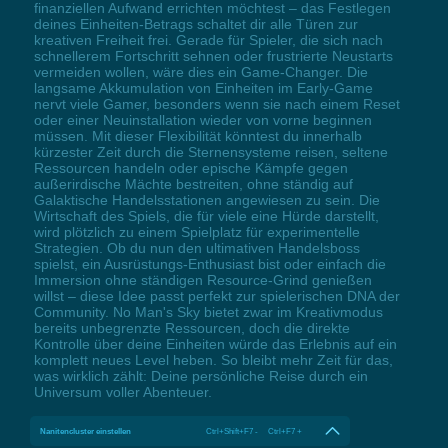
finanziellen Aufwand errichten möchtest – das Festlegen
deines Einheiten-Betrags schaltet dir alle Türen zur
kreativen Freiheit frei. Gerade für Spieler, die sich nach
schnellerem Fortschritt sehnen oder frustrierte Neustarts
vermeiden wollen, wäre dies ein Game-Changer. Die
langsame Akkumulation von Einheiten im Early-Game
nervt viele Gamer, besonders wenn sie nach einem Reset
oder einer Neuinstallation wieder von vorne beginnen
müssen. Mit dieser Flexibilität könntest du innerhalb
kürzester Zeit durch die Sternensysteme reisen, seltene
Ressourcen handeln oder epische Kämpfe gegen
außerirdische Mächte bestreiten, ohne ständig auf
Galaktische Handelsstationen angewiesen zu sein. Die
Wirtschaft des Spiels, die für viele eine Hürde darstellt,
wird plötzlich zu einem Spielplatz für experimentelle
Strategien. Ob du nun den ultimativen Handelsboss
spielst, ein Ausrüstungs-Enthusiast bist oder einfach die
Immersion ohne ständigen Resource-Grind genießen
willst – diese Idee passt perfekt zur spielerischen DNA der
Community. No Man's Sky bietet zwar im Kreativmodus
bereits unbegrenzte Ressourcen, doch die direkte
Kontrolle über deine Einheiten würde das Erlebnis auf ein
komplett neues Level heben. So bleibt mehr Zeit für das,
was wirklich zählt: Deine persönliche Reise durch ein
Universum voller Abenteuer.
Nanitencluster einstellen
Ctrl+Shift+F7 - Ctrl+F7 +