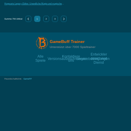
Hogwarts Legacy-Editor: Unendliche Magie und magische Privilegien freischalten, um den Weg zum legendären Zauberer zu eb
Summe
794
Artikel
1
2
3
GameBuff Trainer
Unterstützt über 7000 Spieltrainer
Entwickler
Alle
Kontaktiere
deaktiviert
Versionsaufzeichnungen
Servicebedingungen
Spiele
uns
Dienst
Freundschaftslink:
GamePP