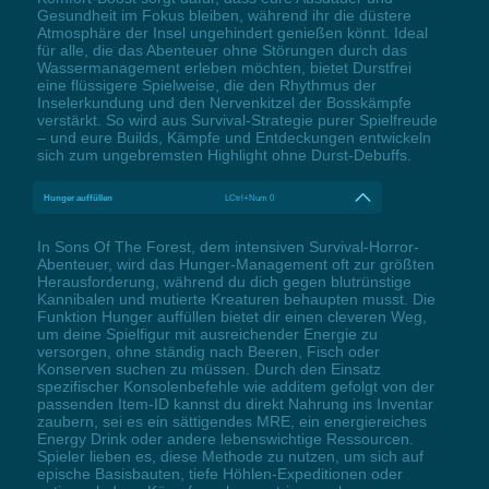
Gesundheit im Fokus bleiben, während ihr die düstere
Atmosphäre der Insel ungehindert genießen könnt. Ideal
für alle, die das Abenteuer ohne Störungen durch das
Wassermanagement erleben möchten, bietet Durstfrei
eine flüssigere Spielweise, die den Rhythmus der
Inselerkundung und den Nervenkitzel der Bosskämpfe
verstärkt. So wird aus Survival-Strategie purer Spielfreude
– und eure Builds, Kämpfe und Entdeckungen entwickeln
sich zum ungebremsten Highlight ohne Durst-Debuffs.
Hunger auffüllen
LCtrl+Num 0
In Sons Of The Forest, dem intensiven Survival-Horror-
Abenteuer, wird das Hunger-Management oft zur größten
Herausforderung, während du dich gegen blutrünstige
Kannibalen und mutierte Kreaturen behaupten musst. Die
Funktion Hunger auffüllen bietet dir einen cleveren Weg,
um deine Spielfigur mit ausreichender Energie zu
versorgen, ohne ständig nach Beeren, Fisch oder
Konserven suchen zu müssen. Durch den Einsatz
spezifischer Konsolenbefehle wie additem gefolgt von der
passenden Item-ID kannst du direkt Nahrung ins Inventar
zaubern, sei es ein sättigendes MRE, ein energiereiches
Energy Drink oder andere lebenswichtige Ressourcen.
Spieler lieben es, diese Methode zu nutzen, um sich auf
epische Basisbauten, tiefe Höhlen-Expeditionen oder