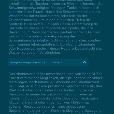
schießt oder als Tauchermeister die Höhlen erforschst, die
Schwimmgeschwindigkeit festlegen-Funktion macht dich
zum Herrn der Fluten. Nutze den Schwimmboost, um die
Wassermobilität zu maximieren, oder feile an der
Tauchoptimierung, um in den dunkelsten Tiefen die
Kontrolle zu behalten – in Sons Of The Forest wird jede
Sekunde im Wasser zum Abenteuer. Spieler, die ihre
Bewegung im Nass optimieren, merken schnell: Die Insel
wird durch die individuelle Anpassung der
Schwimmgeschwindigkeit nicht nur zugänglicher, sondern
auch weniger lebensgefährlich. Ob Flucht, Erkundung
oder Ressourcensuche – dieser Feature-Boost macht das
Wasser zu deinem Verbündeten.
Sprunghöhe festlegen (Standard = 3)
Alt+Num 2
Das Abenteuer auf der mysteriösen Insel von Sons Of The
Forest wird mit der Möglichkeit, die Sprunghöhe individuell
festzulegen, noch intensiver. Während der Standardwert
bei 3 liegt, erlaubt diese praktische Spielmechanik dir, den
Wert nach oben oder unten zu verändern und so die
Herausforderungen der wilden Umgebung clever zu
meistern. Ob du durch die dichte Vegetation jagst, steile
Klippen erklimmst oder in den dunklen Höhlen nach
seltenen Ressourcen suchst – eine angepasste
Sprunghöhe gibt dir mehr Kontrolle über deine Bewegung