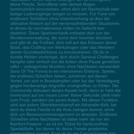
deine Pistole, Schrotflinte oder deinen Bogen
kontinuierlich einzusetzen, ohne dich um Nachschub oder
lästige Ladevorgänge sorgen zu müssen. Für Fans von
endlosem Schießen ohne Unterbrechung ist dies die
ultimative Antwort auf die nervenaufreibenden Situationen,
in denen du normalerweise mitten im Gefecht leer
dastehst. Diese Spielmechanik entlastet dich von der
Munitionsverwaltung, die sonst dein Inventar blockiert,
und gibt dir die Freiheit, dich voll auf das Erbauen deiner
Basis, das Crafting von Werkzeugen oder das Meistern
deiner Grundbedürfnisse zu konzentrieren. Ob du in
dunkle Höhlen vordringst, dich durch Survival-Challenges
kämpfst oder einfach nur die Action ohne Pause genießen
willst – unbegrenzte Munition ohne Nachladen verwandelt
Sons Of The Forest in ein intensiveres Erlebnis. Spieler,
die endloses Schießen lieben, schwören auf diesen
Vorteil, um sich in Bosskämpfen oder bei der Verteidigung
gegen hordenartige Angreifer unangreifbar zu fühlen. Die
Community diskutiert diesen Aspekt heiß, denn er hebt die
Immersion auf ein neues Level: Keine Sekunde zählt mehr
zum Frust, sondern zur puren Action. Mit dieser Funktion
wird aus jedem Überlebenskampf ein Adrenalin-Kick, bei
dem du deine Feinde in die Knie zwingen kannst, ohne
dich um Ressourcenmanagement zu stressen. Endloses
Schießen ohne Nachladen ist dabei mehr als nur ein
Komfort-Feature – es ist ein Ticket für hardcorefreie
Spielabläufe, bei denen du deine Feinde gnadenlos
niedermähen kannst. Egal ob du ein Casual-Gamer bist