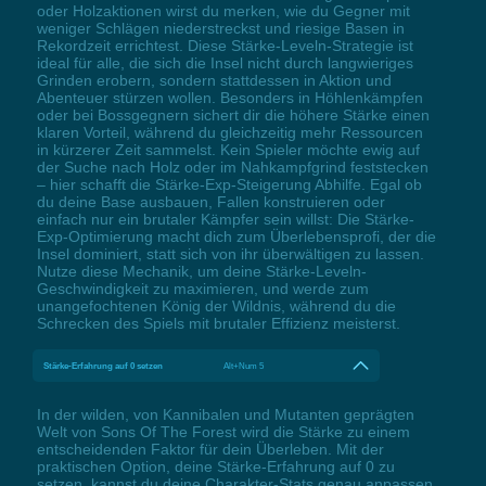
oder Holzaktionen wirst du merken, wie du Gegner mit
weniger Schlägen niederstreckst und riesige Basen in
Rekordzeit errichtest. Diese Stärke-Leveln-Strategie ist
ideal für alle, die sich die Insel nicht durch langwieriges
Grinden erobern, sondern stattdessen in Aktion und
Abenteuer stürzen wollen. Besonders in Höhlenkämpfen
oder bei Bossgegnern sichert dir die höhere Stärke einen
klaren Vorteil, während du gleichzeitig mehr Ressourcen
in kürzerer Zeit sammelst. Kein Spieler möchte ewig auf
der Suche nach Holz oder im Nahkampfgrind feststecken
– hier schafft die Stärke-Exp-Steigerung Abhilfe. Egal ob
du deine Base ausbauen, Fallen konstruieren oder
einfach nur ein brutaler Kämpfer sein willst: Die Stärke-
Exp-Optimierung macht dich zum Überlebensprofi, der die
Insel dominiert, statt sich von ihr überwältigen zu lassen.
Nutze diese Mechanik, um deine Stärke-Leveln-
Geschwindigkeit zu maximieren, und werde zum
unangefochtenen König der Wildnis, während du die
Schrecken des Spiels mit brutaler Effizienz meisterst.
Stärke-Erfahrung auf 0 setzen
Alt+Num 5
In der wilden, von Kannibalen und Mutanten geprägten
Welt von Sons Of The Forest wird die Stärke zu einem
entscheidenden Faktor für dein Überleben. Mit der
praktischen Option, deine Stärke-Erfahrung auf 0 zu
setzen, kannst du deine Charakter-Stats genau anpassen