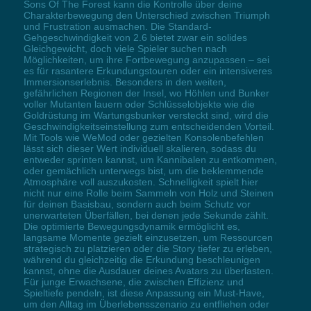
Sons Of The Forest kann die Kontrolle über deine
Charakterbewegung den Unterschied zwischen Triumph
und Frustration ausmachen. Die Standard-
Gehgeschwindigkeit von 2.6 bietet zwar ein solides
Gleichgewicht, doch viele Spieler suchen nach
Möglichkeiten, um ihre Fortbewegung anzupassen – sei
es für rasantere Erkundungstouren oder ein intensiveres
Immersionserlebnis. Besonders in den weiten,
gefährlichen Regionen der Insel, wo Höhlen und Bunker
voller Mutanten lauern oder Schlüsselobjekte wie die
Goldrüstung im Wartungsbunker versteckt sind, wird die
Geschwindigkeitseinstellung zum entscheidenden Vorteil.
Mit Tools wie WeMod oder gezielten Konsolenbefehlen
lässt sich dieser Wert individuell skalieren, sodass du
entweder sprinten kannst, um Kannibalen zu entkommen,
oder gemächlich unterwegs bist, um die beklemmende
Atmosphäre voll auszukosten. Schnelligkeit spielt hier
nicht nur eine Rolle beim Sammeln von Holz und Steinen
für deinen Basisbau, sondern auch beim Schutz vor
unerwarteten Überfällen, bei denen jede Sekunde zählt.
Die optimierte Bewegungsdynamik ermöglicht es,
langsame Momente gezielt einzusetzen, um Ressourcen
strategisch zu platzieren oder die Story tiefer zu erleben,
während du gleichzeitig die Erkundung beschleunigen
kannst, ohne die Ausdauer deines Avatars zu überlasten.
Für junge Erwachsene, die zwischen Effizienz und
Spieltiefe pendeln, ist diese Anpassung ein Must-Have,
um den Alltag im Überlebensszenario zu entfliehen oder