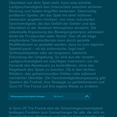
Überleben auf dem Spiel steht, kann eine erhöhte
Laufgeschwindigkeit den Unterschied zwischen sicheren
Rückzug und fatalen Angriffen bedeuten. Gleichzeitig
profitieren Spieler, die das Spiel mit einer höheren
Immersion angehen möchten, von einer reduzierten
Geschwindigkeit, die das Gefühl der Gefahr und das
Überleben in der düsteren Atmosphäre verstärkt. Die
individuelle Anpassung des Bewegungstempos adressiert
direkt die Frustpunkte vieler Nutzer: Das oft als träge
empfundene Standardtempo kann durch gezielte
Modifikationen so gestaltet werden, dass es zum eigenen
Spielstil passt – ob als actionreiche Jagd nach
Schlüsselobjekten oder als langsame, taktische
Erkundung der Umgebung. So wird aus der simplen
Laufgeschwindigkeit ein mächtiges Instrument, um die
Dynamik des Abenteuers zu kontrollieren, ohne das
Regelwerk des Spiels zu brechen. Ob in den dichten
Wäldern, den geheimnisvollen Höhlen oder während
nächtlicher Überfälle: Die Geschwindigkeitsanpassung gibt
Spielern die Freiheit, ihre Strategie zu perfektionieren und
Sons Of The Forest auf ihre eigene Weise zu erobern.
Schwimmgeschwindigkeit festlegen
Alt+Num 1
In Sons Of The Forest wird die Schwimmgeschwindigkeit
festlegen-Funktion zum Gamechanger für alle, die sich im
Survival-Horror-Abenteuer auf Valeros Insel schneller und