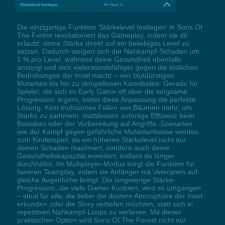
Stärkelevel festlegen
Alt+Num 3
Die einzigartige Funktion 'Stärkelevel festlegen' in Sons Of
The Forest revolutioniert das Gameplay, indem sie dir
erlaubt, deine Stärke direkt auf ein beliebiges Level zu
setzen. Dadurch steigert sich der Nahkampf-Schaden um
1 % pro Level, während deine Gesundheit ebenfalls
ansteigt und dich widerstandsfähiger gegen die tödlichen
Bedrohungen der Insel macht – von blutdürstigen
Mutanten bis hin zu skrupellosen Kannibalen. Gerade für
Spieler, die sich im Early Game oft über die langsame
Progression ärgern, bietet diese Anpassung die perfekte
Lösung: Kein mühsames Fällen von Bäumen mehr, um
Stärke zu sammeln, stattdessen sofortige Effizienz beim
Basisbau oder der Vorbereitung auf Angriffe. Szenarien
wie der Kampf gegen gefährliche Mutantenbosse werden
zum Kinderspiel, da ein höheres Stärkelevel nicht nur
deinen Schaden maximiert, sondern auch deine
Gesundheitskapazität erweitert, sodass du länger
durchhältst. Im Multiplayer-Modus sorgt die Funktion für
faireren Teamplay, indem sie Anfänger mit Veteranen auf
gleiche Augenhöhe bringt. Die langwierige Stärke-
Progression, die viele Gamer frustriert, wird so umgangen
– ideal für alle, die lieber die düstere Atmosphäre der Insel
erkunden oder die Story vertiefen möchten, statt sich in
repetitiven Nahkampf-Loops zu verlieren. Mit dieser
praktischen Option wird Sons Of The Forest nicht nur