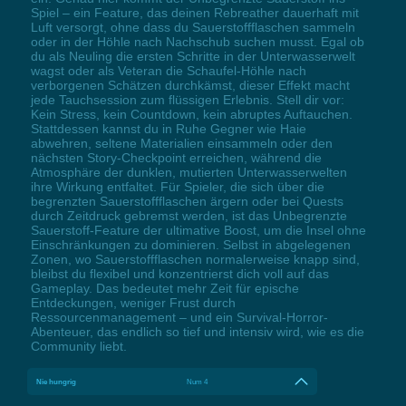
Spiel – ein Feature, das deinen Rebreather dauerhaft mit
Luft versorgt, ohne dass du Sauerstoffflaschen sammeln
oder in der Höhle nach Nachschub suchen musst. Egal ob
du als Neuling die ersten Schritte in der Unterwasserwelt
wagst oder als Veteran die Schaufel-Höhle nach
verborgenen Schätzen durchkämst, dieser Effekt macht
jede Tauchsession zum flüssigen Erlebnis. Stell dir vor:
Kein Stress, kein Countdown, kein abruptes Auftauchen.
Stattdessen kannst du in Ruhe Gegner wie Haie
abwehren, seltene Materialien einsammeln oder den
nächsten Story-Checkpoint erreichen, während die
Atmosphäre der dunklen, mutierten Unterwasserwelten
ihre Wirkung entfaltet. Für Spieler, die sich über die
begrenzten Sauerstoffflaschen ärgern oder bei Quests
durch Zeitdruck gebremst werden, ist das Unbegrenzte
Sauerstoff-Feature der ultimative Boost, um die Insel ohne
Einschränkungen zu dominieren. Selbst in abgelegenen
Zonen, wo Sauerstoffflaschen normalerweise knapp sind,
bleibst du flexibel und konzentrierst dich voll auf das
Gameplay. Das bedeutet mehr Zeit für epische
Entdeckungen, weniger Frust durch
Ressourcenmanagement – und ein Survival-Horror-
Abenteuer, das endlich so tief und intensiv wird, wie es die
Community liebt.
Nie hungrig
Num 4