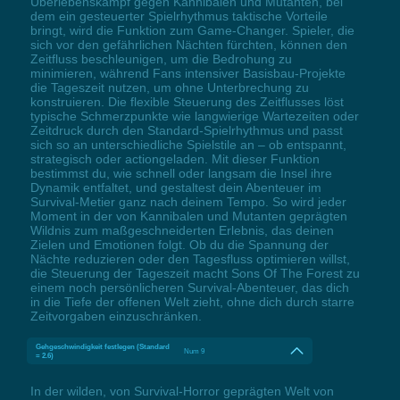
Überlebenskampf gegen Kannibalen und Mutanten, bei
dem ein gesteuerter Spielrhythmus taktische Vorteile
bringt, wird die Funktion zum Game-Changer. Spieler, die
sich vor den gefährlichen Nächten fürchten, können den
Zeitfluss beschleunigen, um die Bedrohung zu
minimieren, während Fans intensiver Basisbau-Projekte
die Tageszeit nutzen, um ohne Unterbrechung zu
konstruieren. Die flexible Steuerung des Zeitflusses löst
typische Schmerzpunkte wie langwierige Wartezeiten oder
Zeitdruck durch den Standard-Spielrhythmus und passt
sich so an unterschiedliche Spielstile an – ob entspannt,
strategisch oder actiongeladen. Mit dieser Funktion
bestimmst du, wie schnell oder langsam die Insel ihre
Dynamik entfaltet, und gestaltest dein Abenteuer im
Survival-Metier ganz nach deinem Tempo. So wird jeder
Moment in der von Kannibalen und Mutanten geprägten
Wildnis zum maßgeschneiderten Erlebnis, das deinen
Zielen und Emotionen folgt. Ob du die Spannung der
Nächte reduzieren oder den Tagesfluss optimieren willst,
die Steuerung der Tageszeit macht Sons Of The Forest zu
einem noch persönlicheren Survival-Abenteuer, das dich
in die Tiefe der offenen Welt zieht, ohne dich durch starre
Zeitvorgaben einzuschränken.
Gehgeschwindigkeit festlegen (Standard
Num 9
= 2.6)
In der wilden, von Survival-Horror geprägten Welt von