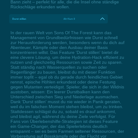
Bann zieht – perfekt für alle, die die Insel ohne ständige
Rückschläge erkunden wollen.
Durst stillen
Alt+Num 8
In der rauen Welt von Sons Of The Forest kann das
Management von Grundbedürfnissen wie Durst schnell
zur Herausforderung werden, besonders wenn du dich auf
Abenteuer, Kämpfe oder den Ausbau deiner Basis
konzentrieren willst. Das Feature 'Durst stillen' bietet dir
eine clevere Lösung, um deine Hydration-Hack effizient zu
nutzen und gleichzeitig Ressourcen sowie Zeit zu sparen.
Statt ständig nach Wasserquellen zu suchen oder
Regenfänger zu bauen, bleibst du mit dieser Funktion
immer topfit – egal ob du gerade durch feindliches Gebiet
rennst, epische Höhlen erkundest oder deine Festung
gegen Mutanten verteidigst. Spieler, die sich in der Wildnis
austoben, wissen: Ein leerer Durstbalken kann den
Unterschied zwischen Sieg und Niederlage ausmachen.
Dank 'Durst stillen' musst du nie wieder in Panik geraten,
weil du im falschen Moment stehen bleibst, um zu trinken.
Stattdessen schlägst du zu, sobald es drauf ankommt,
und bleibst agil, während du deine Ziele verfolgst. Für
Fans von Überlebenshilfe-Strategien ist dieses Feature
ein Game-Changer, der das Spielerlebnis deutlich
entspannt – sei es beim Farmen seltener Ressourcen, der
Vorbereitung auf Bosskämpfe oder der Flucht vor