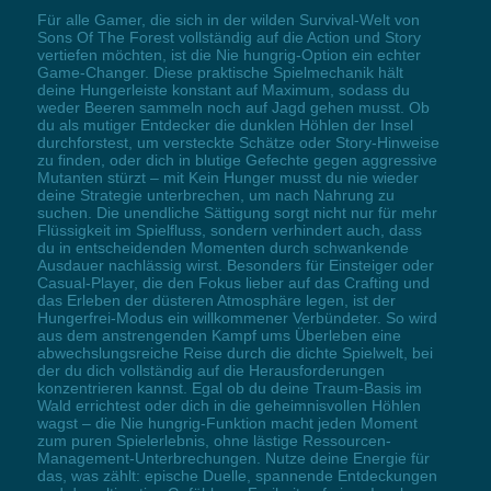
Für alle Gamer, die sich in der wilden Survival-Welt von
Sons Of The Forest vollständig auf die Action und Story
vertiefen möchten, ist die Nie hungrig-Option ein echter
Game-Changer. Diese praktische Spielmechanik hält
deine Hungerleiste konstant auf Maximum, sodass du
weder Beeren sammeln noch auf Jagd gehen musst. Ob
du als mutiger Entdecker die dunklen Höhlen der Insel
durchforstest, um versteckte Schätze oder Story-Hinweise
zu finden, oder dich in blutige Gefechte gegen aggressive
Mutanten stürzt – mit Kein Hunger musst du nie wieder
deine Strategie unterbrechen, um nach Nahrung zu
suchen. Die unendliche Sättigung sorgt nicht nur für mehr
Flüssigkeit im Spielfluss, sondern verhindert auch, dass
du in entscheidenden Momenten durch schwankende
Ausdauer nachlässig wirst. Besonders für Einsteiger oder
Casual-Player, die den Fokus lieber auf das Crafting und
das Erleben der düsteren Atmosphäre legen, ist der
Hungerfrei-Modus ein willkommener Verbündeter. So wird
aus dem anstrengenden Kampf ums Überleben eine
abwechslungsreiche Reise durch die dichte Spielwelt, bei
der du dich vollständig auf die Herausforderungen
konzentrieren kannst. Egal ob du deine Traum-Basis im
Wald errichtest oder dich in die geheimnisvollen Höhlen
wagst – die Nie hungrig-Funktion macht jeden Moment
zum puren Spielerlebnis, ohne lästige Ressourcen-
Management-Unterbrechungen. Nutze deine Energie für
das, was zählt: epische Duelle, spannende Entdeckungen