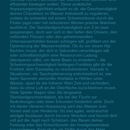
effizienter bewegen wollen. Diese praktische
Anpassungsmöglichkeit erlaubt es dir, die Geschwindigkeit
deines Charakters im Wasser individuell zu regulieren,
sodass du entweder mit einem Schwimmboost durch die
Fluten jagst oder mit reduzierten Werten präzise Manöver
ausführst. Die Standardgeschwindigkeit von 3 ist zwar
ausgewogen, doch wer sich in den tiefen des Ozeans, den
reißenden Flüssen oder den geheimnisvollen
Unterwasserhöhlen besser schlagen will, profitiert von der
Optimierung der Wassermobilität. Ob du vor einem Hai
flüchten musst, der dich in Sekunden verschlingen will,
oder schnellstmöglich eine Ressourcen-Ladung
überqueren willst, um deine Basis zu erweitern – die
Schwimmgeschwindigkeit festlegen-Funktion gibt dir die
Freiheit, dein Gameplay zu revolutionieren. Gerade in
Situationen, wo Tauchoptimierung entscheidend ist, wie
beim Sammeln wertvoller Artefakte in Höhlen unter
Wasser, spart dir ein höherer Wert Zeit und verhindert,
dass du ohne Luft an die Oberfläche zurückkehren musst.
Viele Spieler klagen über die langsame
Standardgeschwindigkeit, die bei der Flucht vor
Bedrohungen oder beim Erkunden hinderlich wirkt. Doch
mit dieser cleveren Anpassung wird das Wasser zum
Vorteil statt zum Hindernis: Du bist agiler, verbrauchst
weniger Ausdauer durch kürzere Strecken und kannst dich
voll auf die Jagd nach Schätzen, das Bauen deiner
Festung oder das Entschlüsseln der Inselgeheimnisse
konzentrieren. Egal ob du als Delfin durch das Meer