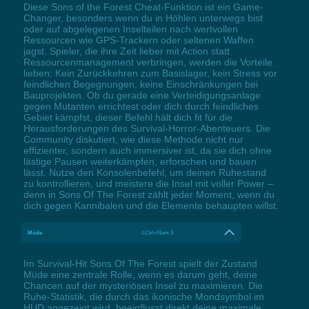
Diese Sons of the Forest Cheat-Funktion ist ein Game-
Changer, besonders wenn du in Höhlen unterwegs bist
oder auf abgelegenen Inselteilen nach wertvollen
Ressourcen wie GPS-Trackern oder seltenen Waffen
jagst. Spieler, die ihre Zeit lieber mit Action statt
Ressourcenmanagement verbringen, werden die Vorteile
lieben: Kein Zurückkehren zum Basislager, kein Stress vor
feindlichen Begegnungen, keine Einschränkungen bei
Bauprojekten. Ob du gerade eine Verteidigungsanlage
gegen Mutanten errichtest oder dich durch feindliches
Gebiet kämpfst, dieser Befehl hält dich fit für die
Herausforderungen des Survival-Horror-Abenteuers. Die
Community diskutiert, wie diese Methode nicht nur
effizienter, sondern auch immersiver ist, da sie dich ohne
lästige Pausen weiterkämpfen, erforschen und bauen
lässt. Nutze den Konsolenbefehl, um deinen Ruhestand
zu kontrollieren, und meistere die Insel mit voller Power –
denn in Sons Of The Forest zählt jeder Moment, wenn du
dich gegen Kannibalen und die Elemente behaupten willst.
Müde
LCtrl+Num 3
Im Survival-Hit Sons Of The Forest spielt der Zustand
Müde eine zentrale Rolle, wenn es darum geht, deine
Chancen auf der mysteriösen Insel zu maximieren. Die
Ruhe-Statistik, die durch das ikonische Mondsymbol im
HUD angezeigt wird, beeinflusst direkt deine maximale