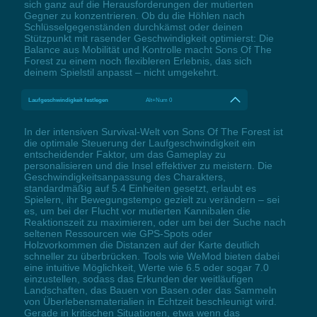
sich ganz auf die Herausforderungen der mutierten
Gegner zu konzentrieren. Ob du die Höhlen nach
Schlüsselgegenständen durchkämst oder deinen
Stützpunkt mit rasender Geschwindigkeit optimierst: Die
Balance aus Mobilität und Kontrolle macht Sons Of The
Forest zu einem noch flexibleren Erlebnis, das sich
deinem Spielstil anpasst – nicht umgekehrt.
Laufgeschwindigkeit festlegen
Alt+Num 0
In der intensiven Survival-Welt von Sons Of The Forest ist
die optimale Steuerung der Laufgeschwindigkeit ein
entscheidender Faktor, um das Gameplay zu
personalisieren und die Insel effektiver zu meistern. Die
Geschwindigkeitsanpassung des Charakters,
standardmäßig auf 5.4 Einheiten gesetzt, erlaubt es
Spielern, ihr Bewegungstempo gezielt zu verändern – sei
es, um bei der Flucht vor mutierten Kannibalen die
Reaktionszeit zu maximieren, oder um bei der Suche nach
seltenen Ressourcen wie GPS-Spots oder
Holzvorkommen die Distanzen auf der Karte deutlich
schneller zu überbrücken. Tools wie WeMod bieten dabei
eine intuitive Möglichkeit, Werte wie 6.5 oder sogar 7.0
einzustellen, sodass das Erkunden der weitläufigen
Landschaften, das Bauen von Basen oder das Sammeln
von Überlebensmaterialien in Echtzeit beschleunigt wird.
Gerade in kritischen Situationen, etwa wenn das