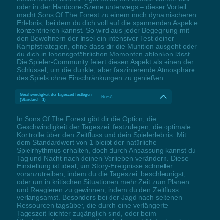
oder in der Hardcore-Szene unterwegs – dieser Vorteil
macht Sons Of The Forest zu einem noch dynamischeren
Erlebnis, bei dem du dich voll auf die spannenden Aspekte
konzentrieren kannst. So wird aus jeder Begegnung mit
den Bewohnern der Insel ein intensiver Test deiner
Kampfstrategien, ohne dass dir die Munition ausgeht oder
du dich in lebensgefährlichen Momenten ablenken lässt.
Die Spieler-Community feiert diesen Aspekt als einen der
Schlüssel, um die dunkle, aber faszinierende Atmosphäre
des Spiels ohne Einschränkungen zu genießen.
Geschwindigkeit der Tageszeit festlegen
Num 8
(Standard = 1)
In Sons Of The Forest gibt dir die Option, die
Geschwindigkeit der Tageszeit festzulegen, die optimale
Kontrolle über den Zeitfluss und dein Spielerlebnis. Mit
dem Standardwert von 1 bleibt der natürliche
Spielrhythmus erhalten, doch durch Anpassung kannst du
Tag und Nacht nach deinen Vorlieben verändern. Diese
Einstellung ist ideal, um Story-Ereignisse schneller
voranzutreiben, indem du die Tageszeit beschleunigst,
oder um in kritischen Situationen mehr Zeit zum Planen
und Reagieren zu gewinnen, indem du den Zeitfluss
verlangsamst. Besonders bei der Jagd nach seltenen
Ressourcen tagsüber, die durch eine verlängerte
Tageszeit leichter zugänglich sind, oder beim