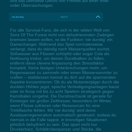
und das ultimative Gefühl von Freiheit auf einer Insel
voller Überraschungen.
nie durstig
Num 5
Für alle Survival-Fans, die sich in der wilden Welt von
Sons Of The Forest nicht von dehydrierenden Zwängen
bremsen lassen wollen, ist die Funktion 'nie durstig' ein
Gamechanger. Während das Spiel normalerweise
verlangt, dass du ständig nach Wasserquellen suchst,
Süßwasser aus Flüssen schöpfst oder sogar Cola als
Notlösung trinkst, um deinen Durstbalken zu füllen,
entfernt diese clevere Anpassung den Stressfaktor
komplett. Keine lästigen Unterbrechungen mehr, um
Regenwasser zu sammeln oder einen Wassersammler zu
craften – stattdessen kannst du dich auf die spannenden
Aspekte konzentrieren: Ob du als Mutantenjäger durch die
dunklen Höhlen jagst, epische Verteidigungsanlagen baust
oder im Koop mit bis zu acht Spielern strategisch gegen
Kannibalen vorgehst. Die Durstmechanik ist gerade für
Einsteiger ein großer Zeitfresser, besonders im Winter,
wenn Flüsse zufrieren oder Ressourcen für eine
Trinkflasche fehlen. Mit 'nie durstig' wird deine
Ausdauerregeneration automatisch gesteuert, sodass du
niemals in die Falle tappst, in brenzligen Situationen
plötzlich dehydriert zu sein. Das spart nicht nur
Druckerharz, Schildkrötenpanzer und Stöcke, die