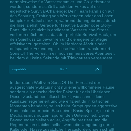
normalerweise für Wassersammler und Co. gebraucht
werden, sondern schärft auch den Fokus auf die
eigentliche Survival-Challenge: Dein Team kann sich auf
das Scouting, Crafting von Werkzeugen oder das Lösen
komplexer Rätsel stürzen, während du ungebremst durch
die Insel ziehst. Gerade für kreative Builder oder Story-
Fans, die sich nicht in endlosem Wassersuche-Stress
verlieren möchten, ist das der perfekte Survival-Hack, um
den Spielfluss zu bewahren und die eigene Strategie
effektiver zu gestalten. Ob im Hardcore-Modus oder
entspannter Erkundung – diese Funktion transformiert
Sons Of The Forest in ein noch immersiveres Abenteuer,
bei dem du keine Sekunde mit Trinkpausen vergeudest.
ausgeschlafen
Num 6
In der rauen Welt von Sons Of The Forest ist der
ausgeschlafen-Status nicht nur eine willkommene Pause,
sondern ein entscheidender Faktor für dein Überleben.
Dieser Zustand beeinflusst direkt, wie schnell deine
Ausdauer regeneriert und wie effizient du in kritischen
Momenten handelst, sei es beim Kampf gegen aggressive
Kannibalen oder beim Bau deiner Basis. Spieler, die den
Mechanismus nutzen, spüren den Unterschied: Deine
Bewegungen bleiben agiler, Angriffe präziser und die
Regeneration stabiler, selbst wenn die Umgebung durch
Kälte oder Nässe zusätzliche Herausforderungen schafft.