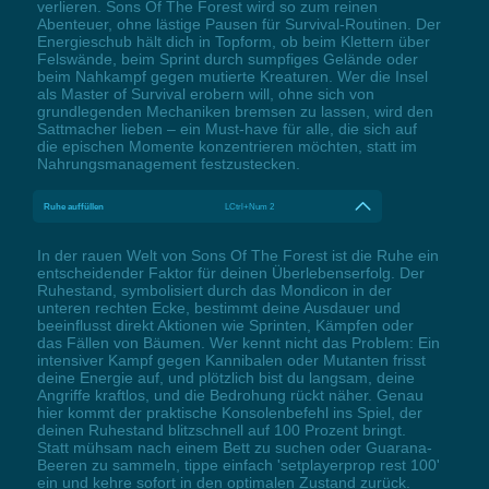
verlieren. Sons Of The Forest wird so zum reinen
Abenteuer, ohne lästige Pausen für Survival-Routinen. Der
Energieschub hält dich in Topform, ob beim Klettern über
Felswände, beim Sprint durch sumpfiges Gelände oder
beim Nahkampf gegen mutierte Kreaturen. Wer die Insel
als Master of Survival erobern will, ohne sich von
grundlegenden Mechaniken bremsen zu lassen, wird den
Sattmacher lieben – ein Must-have für alle, die sich auf
die epischen Momente konzentrieren möchten, statt im
Nahrungsmanagement festzustecken.
Ruhe auffüllen
LCtrl+Num 2
In der rauen Welt von Sons Of The Forest ist die Ruhe ein
entscheidender Faktor für deinen Überlebenserfolg. Der
Ruhestand, symbolisiert durch das Mondicon in der
unteren rechten Ecke, bestimmt deine Ausdauer und
beeinflusst direkt Aktionen wie Sprinten, Kämpfen oder
das Fällen von Bäumen. Wer kennt nicht das Problem: Ein
intensiver Kampf gegen Kannibalen oder Mutanten frisst
deine Energie auf, und plötzlich bist du langsam, deine
Angriffe kraftlos, und die Bedrohung rückt näher. Genau
hier kommt der praktische Konsolenbefehl ins Spiel, der
deinen Ruhestand blitzschnell auf 100 Prozent bringt.
Statt mühsam nach einem Bett zu suchen oder Guarana-
Beeren zu sammeln, tippe einfach 'setplayerprop rest 100'
ein und kehre sofort in den optimalen Zustand zurück.