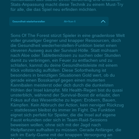
Stats-Anpassung macht diese Technik zu einem Must-Try
für alle, die das Spiel neu erfinden möchten.
Gesundheit wiederherstellen
Alt+Num 6
Sons Of The Forest stürzt Spieler in eine gnadenlose Welt
voller gruseliger Gegner und knapper Ressourcen, doch
die Gesundheit wiederherstellen-Funktion bietet einen
cleveren Ausweg aus der Survival-Hölle. Statt mühsam
nach Aloe oder Tablettendosen zu suchen oder Stunden
damit zu verbringen, ein Feuer zu entfachen und zu
schlafen, kannst du deine Gesundheitsleiste mit einem
Klick vollständig auffüllen. Diese Sofortheilung ist
besonders in brenzligen Situationen Gold wert, ob du
gerade einen Bosskampf gegen einen mutierten
Kannibalen meisterst oder dich durch die dunkelsten
Höhlen der Insel kämpfst. Mit Health-Regen bist du quasi
unsterblich, während der Survival-Boost dir erlaubt, den
Fokus auf das Wesentliche zu legen: Erobern, Bauen,
Kämpfen. Kein Abbruch der Action, kein nerviger Rückzug
– stattdessen bleibst du immer im Fight. Die Funktion
eignet sich perfekt für Spieler, die die Insel auf eigene
Faust erkunden oder sich in Team-Raid-Sessions
beweisen wollen, ohne sich mit der Jagd nach
Heilpflanzen aufhalten zu müssen. Gerade Anfänger, die
sich im Early-Game mit der knappen Versorgung an