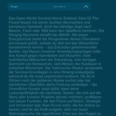
Hunger
LCtrl+Num 1
Das Open-World-Survival-Horror-Erlebnis Sons Of The
Forest fesselt mit seiner dunklen Atmosphäre und
komplexen Spielwelt, doch die ständige Jagd nach
Beeren, Fisch oder Wild kann den Spielfluss hemmen. Die
Hungrig-Mechanik schafft hier Abhilfe: Mit einem
Energieschub bleibt die Hungerleiste deines Charakters
permanent gefüllt, sodass du dich auf das Wesentliche
konzentrieren kannst – das Erkunden geheimnisvoller
Bunker, das Bauen massiver Verteidigungsanlagen oder
den Kampf gegen Kannibalen und Mutanten. Kein
mehrfaches Abbrechen der Erkundung, kein nerviges
Sammeln von Ressourcen, kein Absturz der Ausdauer in
kritischen Momenten. Der Sattmacher-Modus verwandelt
die Survival-Grundlagen in eine Hintergrundaufgabe,
während du die Insel ungehindert eroberst. Ob du in
Höhlen nach der goldenen Maske suchst oder bei
nächtlichen Überfällen deine Festung verteidigst – der
Unendliche Hunger sorgt dafür, dass deine
Leistungsfähigkeit nie nachlässt. Spieler, die sich auf die
Story oder kreative Projekte stürzen möchten, profitieren
von dieser Funktion, die den Fokus auf Action, Strategie
und Immersion legt. Kein Grund mehr, die Axt sinken zu
lassen, weil dir die Kraft ausgeht, oder vor lauter
Nahrungssuche die eigentlichen Ziele aus den Augen zu