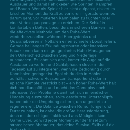
Ausdauer und damit Fähigkeiten wie Sprinten, Kämpfen
und Bauen. Wer als Spieler hier nicht aufpasst, riskiert im
falschen Moment die Kraft zu verlieren – gerade wenn es
darum geht, vor mutierten Kannibalen zu flüchten oder
eine Verteidigungsanlage zu errichten. Der Schlaf in
komfortablen Betten, besonders in sicheren Bunkern, ist
die effektivste Methode, um den Ruhe-Wert
wiederherzustellen, während Energydrinks und
Guaranabeeren in Notfällen einen schnellen Boost liefern.
Gerade bei langen Erkundungstouren oder intensiven
Bauaktionen kann ein gut geplantes Ruhe-Management
den Unterschied zwischen Sieg und Niederlage
ausmachen. Es lohnt sich also, immer ein Auge auf die
Ausdauer zu werfen und Schlafphasen clever in den
Tagesablauf zu integrieren, wenn die Bedrohung durch
Kannibalen geringer ist. Egal ob du dich in Höhlen
aufhältst, schwere Ressourcen transportierst oder in
epische Kämpfe verstrickt bist – ein hoher Ruhe-Wert hält
dich handlungsfähig und macht das Gameplay noch
intensiver. Wer Probleme damit hat, sich in feindlicher
Umgebung auszuruhen, sollte geschützte Unterschlüpfe
bauen oder die Umgebung sichern, um ungestört zu
regenerieren. Die Balance zwischen Ruhe, Hunger und
Durst zu halten, ist dabei die größte Herausforderung,
doch mit der richtigen Taktik wird aus Müdigkeit kein
Game Over. So wird jeder Moment auf der Insel zum
strategischen Abenteuer, das deine Survival-Skills auf die
Probe stellt.