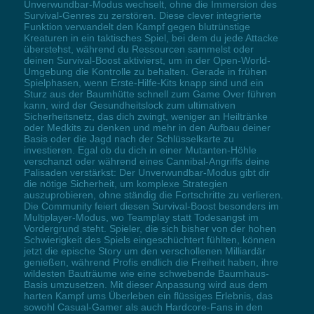
Unverwundbar-Modus wechselt, ohne die Immersion des
Survival-Genres zu zerstören. Diese clever integrierte
Funktion verwandelt den Kampf gegen blutrünstige
Kreaturen in ein taktisches Spiel, bei dem du jede Attacke
überstehst, während du Ressourcen sammelst oder
deinen Survival-Boost aktivierst, um in der Open-World-
Umgebung die Kontrolle zu behalten. Gerade in frühen
Spielphasen, wenn Erste-Hilfe-Kits knapp sind und ein
Sturz aus der Baumhütte schnell zum Game Over führen
kann, wird der Gesundheitslock zum ultimativen
Sicherheitsnetz, das dich zwingt, weniger an Heiltränke
oder Medkits zu denken und mehr in den Aufbau deiner
Basis oder die Jagd nach der Schlüsselkarte zu
investieren. Egal ob du dich in einer Mutanten-Höhle
verschanzt oder während eines Cannibal-Angriffs deine
Palisaden verstärkst: Der Unverwundbar-Modus gibt dir
die nötige Sicherheit, um komplexe Strategien
auszuprobieren, ohne ständig die Fortschritte zu verlieren.
Die Community feiert diesen Survival-Boost besonders im
Multiplayer-Modus, wo Teamplay statt Todesangst im
Vordergrund steht. Spieler, die sich bisher von der hohen
Schwierigkeit des Spiels eingeschüchtert fühlten, können
jetzt die epische Story um den verschollenen Milliardär
genießen, während Profis endlich die Freiheit haben, ihre
wildesten Bauträume wie eine schwebende Baumhaus-
Basis umzusetzen. Mit dieser Anpassung wird aus dem
harten Kampf ums Überleben ein flüssiges Erlebnis, das
sowohl Casual-Gamer als auch Hardcore-Fans in den