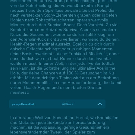
Medikamenten und Nahrung herumschlagen, profitieren
von der Sofortheilung, die Verwundbarkeit im Kampf
reduziert und den Spielfluss bewahrt. Selbst Profis, die
nach versteckten Story-Elementen graben oder in tiefen
Höhlen nach Rohstoffen scharren, sparen wertvolle
Minuten durch den Survival-Boost. Doch Vorsicht: Zu viel
Komfort kann den Reiz des Survival-Aspekts schmälern.
Nutze die Gesundheit wiederherstellen-Taktik klug, um
den Adrenalin-Kick nicht zu verlieren, während du deinen
Health-Regen maximal ausreizt. Egal ob du dich durch
epische Gefechte schlägst oder in ruhigen Momenten
deine Basis erweiterst – diese Funktion hält dich fit, ohne
dass du dich wie ein Loot-Runner durch das Inventar
wühlen musst. In einer Welt, in der jeder Fehler tödlich
sein kann, ist die Sofortheilung der ultimative Ace in the
Hole, der deine Chancen auf 100 % Gesundheit im Nu
erhöht. Mit dem richtigen Timing wird aus der Bedrohung
durch Mutanten plötzlich eine Herausforderung, die du mit
vollem Health-Regen und einem breiten Grinsen
meisterst.
geringe Gesundheit
Alt+Num 7
In der rauen Welt von Sons of the Forest, wo Kannibalen
und Mutanten jede Sekunde zur Herausforderung
machen, ist die Anpassung 'geringe Gesundheit' ein
lebensverändernder Tweak, der Spieler zum