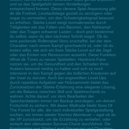
und so das Spielgefühl deinen Vorstellungen
entsprechend formen. Diese clevere Spiel-Anpassung gibt
dir die Freiheit, Levelaufstiege gezielt zu verzögern oder
sogar zu vermeiden, um den Schwierigkeitsgrad bewusst
zu erhöhen. Stärke-Level steigt normalerweise durch
Tätigkeiten wie das Fällen von Bäumen, den Nahkampf
oder das Tragen schwerer Lasten – doch jetzt bestimmst
du selbst, wann du den nächsten Schritt wagst. Ob du
eine packende Rollenspiel-Story erschaffst, bei der dein
Charakter nach einem Kampf geschwächt ist, oder ob du
testen willst, wie sich ein fixes Stärke-Level auf die Jagd
oder das Ernten von Ressourcen auswirkt: Diese Funktion
öffnet dir Türen zu neuen Spielstilen. Hardcore-Fans
nutzen sie, um die Gesundheit und den Schaden ihres
Avatars bewusst niedrig zu halten und sich so noch
intensiver in den Kampf gegen die tödlichen Kreaturen auf
der Insel zu stürzen. Auch bei ungewollten Level-Ups
durch repetitive Aufgaben wie Holzsammeln bietet das
Zurücksetzen der Stärke-Erfahrung eine elegante Lösung,
um die Balance zwischen Skill und Spielmechanik zu
wahren. Achte darauf, vor dem Bearbeiten der
Speicherdateien immer ein Backup anzulegen, um deinen
Fortschritt zu sichern. Mit dieser Methode bleibt Sons Of
The Forest für alle, die nach individueller Spielgestaltung
suchen, ein immer wieder frisches Abenteuer – egal ob du
die XP zurücksetzt, um die Erzählung zu vertiefen, oder
einfach den ultimativen Survival-Check durchführst. Die
Kombination aus Stärke-Level-Steuerung und Charakter-