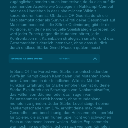
zugänglicher, sondern auch immersiver, da du dich auf die
spannenden Aspekte wie Strategie im Nahkampf-Combat
oder das Überleben in der unheimlichen Wildnis
konzentrieren kannst. Ob du als OP-Guerilla durch die
Map stampfst oder als Survival-Profi deine Gesundheit auf
Maximum boostest – die Stärke-Optimierung gibt dir die
Kontrolle, um deine individuelle Spielstrategie zu leben. So
wird jeder Punch gegen die Mutanten härter, jede
Konfrontation mit Kannibalen strategisch smarter und das
Gesamterlebnis deutlich intensiver, ohne dass du dich
durch endlose Stärke-Grind-Phasen quälen musst.
Erfahrung für Stärke erhöhen
Alt+Num 4
In Sons Of The Forest wird Stärke zur entscheidenden
Waffe im Kampf gegen Kannibalen und Mutanten sowie
beim Überleben in der feindlichen Wildnis. Mit der
Funktion Erfahrung für Stärke erhöhen kannst du deine
Stärke-Exp durch das Schwingen von Nahkampfwaffen,
das Fällen von Bäumen oder das Tragen von
Baumstämmen gezielt boosten, ohne stundenlang
monoton zu grinden. Jeder Stärke-Level steigert deinen
Nahkampfschaden um 1 %, erhöht deine maximale
Gesundheit und beschleunigt das Holzsammeln – perfekt
für Spieler, die sich im frühen Spiel nicht von schwachen
Stats ausbremsen lassen wollen. Stärke-Exp sammeln
war noch nie so effektiv: Schon nach wenigen Kämpfen