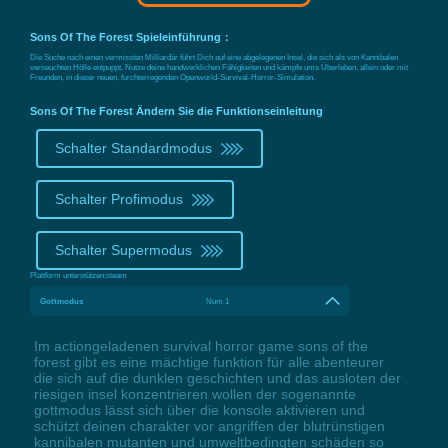
Sons Of The Forest Spieleinführung：
Die Suche nach einen vermissten Milliardär führt Dich auf eine abgelegenen Insel, die sich als von Kannibalen
verseuchten Hölle entpuppt. Nutze deine handwerklichen Fähigkeiten und kämpfe ums Überleben, allein oder mit
Freunden, in dieser neuen, furchterregenden Openworld-Survival-Horror-Simulation.
Sons Of The Forest Ändern Sie die Funktionseinleitung
Schalter Standardmodus
Schalter Profimodus
Schalter Supermodus
Plattform unterstützen:
steam
Gottmodus
Num 1
Im actiongeladenen survival horror game sons of the
forest gibt es eine mächtige funktion für alle abenteurer
die sich auf die dunklen geschichten und das ausloten der
riesigen insel konzentrieren wollen der sogenannte
gottmodus lässt sich über die konsole aktivieren und
schützt deinen charakter vor angriffen der blutrünstigen
kannibalen mutanten und umweltbedingten schäden so