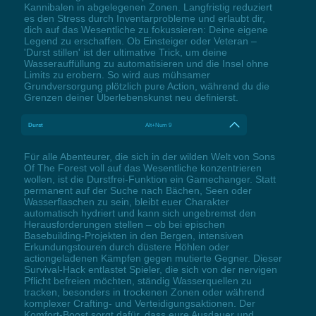
Kannibalen in abgelegenen Zonen. Langfristig reduziert
es den Stress durch Inventarprobleme und erlaubt dir,
dich auf das Wesentliche zu fokussieren: Deine eigene
Legend zu erschaffen. Ob Einsteiger oder Veteran –
'Durst stillen' ist der ultimative Trick, um deine
Wasserauffüllung zu automatisieren und die Insel ohne
Limits zu erobern. So wird aus mühsamer
Grundversorgung plötzlich pure Action, während du die
Grenzen deiner Überlebenskunst neu definierst.
Durst
Alt+Num 9
Für alle Abenteurer, die sich in der wilden Welt von Sons
Of The Forest voll auf das Wesentliche konzentrieren
wollen, ist die Durstfrei-Funktion ein Gamechanger. Statt
permanent auf der Suche nach Bächen, Seen oder
Wasserflaschen zu sein, bleibt euer Charakter
automatisch hydriert und kann sich ungebremst den
Herausforderungen stellen – ob bei epischen
Basebuilding-Projekten in den Bergen, intensiven
Erkundungstouren durch düstere Höhlen oder
actiongeladenen Kämpfen gegen mutierte Gegner. Dieser
Survival-Hack entlastet Spieler, die sich von der nervigen
Pflicht befreien möchten, ständig Wasserquellen zu
tracken, besonders in trockenen Zonen oder während
komplexer Crafting- und Verteidigungsaktionen. Der
Komfort-Boost sorgt dafür, dass eure Ausdauer und