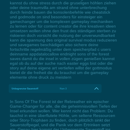
kannst du ohne stress durch die gruseligen höhlen ziehen
oder deine traumvilla am strand ohne unterbrechung
durch feinde bauen die konsolenbefehle wie cheatstick
und godmode on sind besonders für einsteiger ein
gamechanger um die komplexen gameplay mechaniken
zu lernen oder für content creator die ihre kreativen ideen
umsetzen wollen ohne den frust des ständigen sterben zu
riskieren doch vorsicht die nutzung der unverwundbarkeit
kann die spannung des original survival modus reduzieren
und savegames beschädigen also sichere deine
fortschritte regelmäßig unter dem speicherpfad c users
deinname appdatalocallow endnight sons of the forest
saves damit du die insel in vollen zügen genießen kannst
egal ob du auf der suche nach easter eggs bist oder die
story auf deine eigene art vertiefen willst der gottmodus
bietet dir die freiheit die du brauchst um die gameplay
elemente ohne druck zu meistern
Unbegrenzter Sauerstoff
Num 3
In Sons Of The Forest ist der Rebreather ein epischer
Game-Changer für alle, die die geheimnisvollen Tiefen der
Insel erkunden wollen. Wer kennt nicht das Problem: Du
tauchst in eine überflutete Höhle, um seltene Ressourcen
oder Story-Trophäen zu finden, doch plötzlich sinkt der
Sauerstoffpegel, und die Panik vor dem Ertrinken setzt
ein. Genau hier kommt der Unbegrenzte Sauerstoff ins