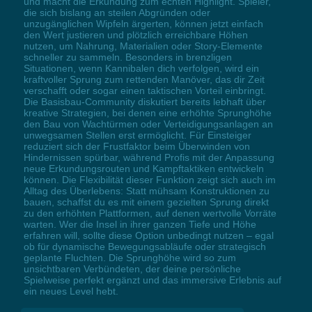
und macht die Erkundung zum echten Highlight. Spieler,
die sich bislang an steilen Abgründen oder
unzugänglichen Wipfeln ärgerten, können jetzt einfach
den Wert justieren und plötzlich erreichbare Höhen
nutzen, um Nahrung, Materialien oder Story-Elemente
schneller zu sammeln. Besonders in brenzligen
Situationen, wenn Kannibalen dich verfolgen, wird ein
kraftvoller Sprung zum rettenden Manöver, das dir Zeit
verschafft oder sogar einen taktischen Vorteil einbringt.
Die Basisbau-Community diskutiert bereits lebhaft über
kreative Strategien, bei denen eine erhöhte Sprunghöhe
den Bau von Wachtürmen oder Verteidigungsanlagen an
unwegsamen Stellen erst ermöglicht. Für Einsteiger
reduziert sich der Frustfaktor beim Überwinden von
Hindernissen spürbar, während Profis mit der Anpassung
neue Erkundungsrouten und Kampftaktiken entwickeln
können. Die Flexibilität dieser Funktion zeigt sich auch im
Alltag des Überlebens: Statt mühsam Konstruktionen zu
bauen, schaffst du es mit einem gezielten Sprung direkt
zu den erhöhten Plattformen, auf denen wertvolle Vorräte
warten. Wer die Insel in ihrer ganzen Tiefe und Höhe
erfahren will, sollte diese Option unbedingt nutzen – egal
ob für dynamische Bewegungsabläufe oder strategisch
geplante Fluchten. Die Sprunghöhe wird so zum
unsichtbaren Verbündeten, der deine persönliche
Spielweise perfekt ergänzt und das immersive Erlebnis auf
ein neues Level hebt.