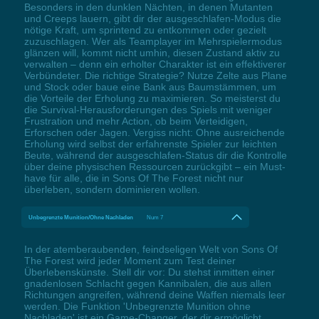
Besonders in den dunklen Nächten, in denen Mutanten
und Creeps lauern, gibt dir der ausgeschlafen-Modus die
nötige Kraft, um sprintend zu entkommen oder gezielt
zuzuschlagen. Wer als Teamplayer im Mehrspielermodus
glänzen will, kommt nicht umhin, diesen Zustand aktiv zu
verwalten – denn ein erholter Charakter ist ein effektiverer
Verbündeter. Die richtige Strategie? Nutze Zelte aus Plane
und Stock oder baue eine Bank aus Baumstämmen, um
die Vorteile der Erholung zu maximieren. So meisterst du
die Survival-Herausforderungen des Spiels mit weniger
Frustration und mehr Action, ob beim Verteidigen,
Erforschen oder Jagen. Vergiss nicht: Ohne ausreichende
Erholung wird selbst der erfahrenste Spieler zur leichten
Beute, während der ausgeschlafen-Status dir die Kontrolle
über deine physischen Ressourcen zurückgibt – ein Must-
have für alle, die in Sons Of The Forest nicht nur
überleben, sondern dominieren wollen.
Unbegrenzte Munition/Ohne Nachladen
Num 7
In der atemberaubenden, feindseligen Welt von Sons Of
The Forest wird jeder Moment zum Test deiner
Überlebenskünste. Stell dir vor: Du stehst inmitten einer
gnadenlosen Schlacht gegen Kannibalen, die aus allen
Richtungen angreifen, während deine Waffen niemals leer
werden. Die Funktion 'Unbegrenzte Munition ohne
Nachladen' ist ein Game-Changer, der dir ermöglicht,