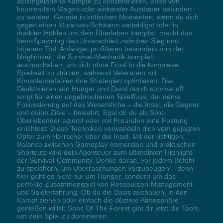
actiongeladene Kämpfe zu konzentrieren, ohne von
knurrendem Magen oder sinkender Ausdauer behindert
zu werden. Gerade in kritischen Momenten, wenn du dich
gegen einen Mutanten-Schwarm verteidigst oder in
dunklen Höhlen um dein Überleben kämpfst, macht das
Item-Spawning den Unterschied zwischen Sieg und
bitterem Tod. Anfänger profitieren besonders von der
Möglichkeit, die Survival-Mechanik komplett
auszuschalten, um sich ohne Frust in die komplexe
Spielwelt zu stürzen, während Veteranen mit
Konsolenbefehlen ihre Strategien optimieren. Das
Deaktivieren von Hunger und Durst durch survival off
sorgt für einen ungebrochenen Spielfluss, der deine
Fokussierung auf das Wesentliche – die Insel, die Gegner
und deine Ziele – bewahrt. Egal ob du als Solo-
Überlebender agierst oder mit Freunden eine Festung
errichtest: Diese Techniken verwandeln dich vom gejagten
Opfer zum Herrscher über die Insel. Mit der richtigen
Balance zwischen Gameplay-Immersion und praktischen
Shortcuts wird dein Abenteuer zum ultimativen Highlight
der Survival-Community. Denke daran, vor jedem Befehl
zu speichern, um Überraschungen vorzubeugen – denn
hier geht es nicht nur um Hunger, sondern um das
perfekte Zusammenspiel von Ressourcen-Management
und Spielerfahrung. Ob du die Basis ausbauen, in den
Kampf ziehen oder einfach die düstere Atmosphäre
genießen willst: Sons Of The Forest gibt dir jetzt die Tools,
um dein Spiel zu dominieren.