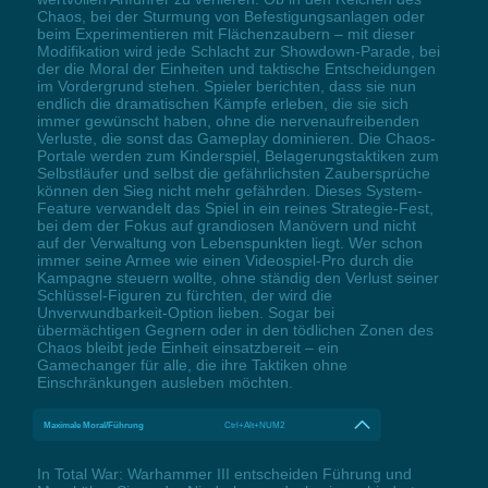
Chaos, bei der Sturmung von Befestigungsanlagen oder
beim Experimentieren mit Flächenzaubern – mit dieser
Modifikation wird jede Schlacht zur Showdown-Parade, bei
der die Moral der Einheiten und taktische Entscheidungen
im Vordergrund stehen. Spieler berichten, dass sie nun
endlich die dramatischen Kämpfe erleben, die sie sich
immer gewünscht haben, ohne die nervenaufreibenden
Verluste, die sonst das Gameplay dominieren. Die Chaos-
Portale werden zum Kinderspiel, Belagerungstaktiken zum
Selbstläufer und selbst die gefährlichsten Zaubersprüche
können den Sieg nicht mehr gefährden. Dieses System-
Feature verwandelt das Spiel in ein reines Strategie-Fest,
bei dem der Fokus auf grandiosen Manövern und nicht
auf der Verwaltung von Lebenspunkten liegt. Wer schon
immer seine Armee wie einen Videospiel-Pro durch die
Kampagne steuern wollte, ohne ständig den Verlust seiner
Schlüssel-Figuren zu fürchten, der wird die
Unverwundbarkeit-Option lieben. Sogar bei
übermächtigen Gegnern oder in den tödlichen Zonen des
Chaos bleibt jede Einheit einsatzbereit – ein
Gamechanger für alle, die ihre Taktiken ohne
Einschränkungen ausleben möchten.
Maximale Moral/Führung
Ctrl+Alt+NUM2
In Total War: Warhammer III entscheiden Führung und