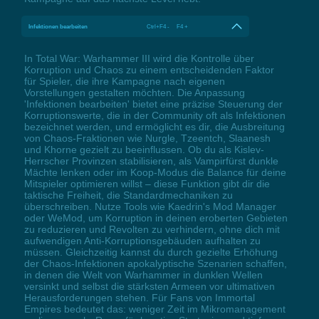
Infektionen bearbeiten
Ctrl+F4 - F4 +
In Total War: Warhammer III wird die Kontrolle über
Korruption und Chaos zu einem entscheidenden Faktor
für Spieler, die ihre Kampagne nach eigenen
Vorstellungen gestalten möchten. Die Anpassung
'Infektionen bearbeiten' bietet eine präzise Steuerung der
Korruptionswerte, die in der Community oft als Infektionen
bezeichnet werden, und ermöglicht es dir, die Ausbreitung
von Chaos-Fraktionen wie Nurgle, Tzeentch, Slaanesh
und Khorne gezielt zu beeinflussen. Ob du als Kislev-
Herrscher Provinzen stabilisieren, als Vampirfürst dunkle
Mächte lenken oder im Koop-Modus die Balance für deine
Mitspieler optimieren willst – diese Funktion gibt dir die
taktische Freiheit, die Standardmechaniken zu
überschreiben. Nutze Tools wie Kaedrin's Mod Manager
oder WeMod, um Korruption in deinen eroberten Gebieten
zu reduzieren und Revolten zu verhindern, ohne dich mit
aufwendigen Anti-Korruptionsgebäuden aufhalten zu
müssen. Gleichzeitig kannst du durch gezielte Erhöhung
der Chaos-Infektionen apokalyptische Szenarien schaffen,
in denen die Welt von Warhammer in dunklen Wellen
versinkt und selbst die stärksten Armeen vor ultimativen
Herausforderungen stehen. Für Fans von Immortal
Empires bedeutet das: weniger Zeit im Mikromanagement