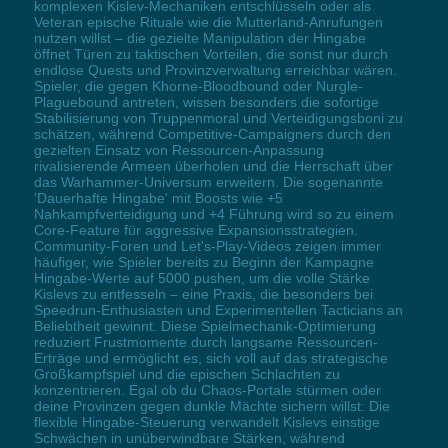
komplexen Kislev-Mechaniken entschlüsseln oder als
Veteran epische Rituale wie die Mutterland-Anrufungen
nutzen willst – die gezielte Manipulation der Hingabe
öffnet Türen zu taktischen Vorteilen, die sonst nur durch
endlose Quests und Provinzverwaltung erreichbar wären.
Spieler, die gegen Khorne-Bloodbound oder Nurgle-
Plaguebound antreten, wissen besonders die sofortige
Stabilisierung von Truppenmoral und Verteidigungsboni zu
schätzen, während Competitive-Campaigners durch den
gezielten Einsatz von Ressourcen-Anpassung
rivalisierende Armeen überholen und die Herrschaft über
das Warhammer-Universum erweitern. Die sogenannte
'Dauerhafte Hingabe' mit Boosts wie +5
Nahkampfverteidigung und +4 Führung wird so zu einem
Core-Feature für aggressive Expansionsstrategien.
Community-Foren und Let's-Play-Videos zeigen immer
häufiger, wie Spieler bereits zu Beginn der Kampagne
Hingabe-Werte auf 5000 pushen, um die volle Stärke
Kislevs zu entfesseln – eine Praxis, die besonders bei
Speedrun-Enthusiasten und Experimentellen Tacticians an
Beliebtheit gewinnt. Diese Spielmechanik-Optimierung
reduziert Frustmomente durch langsame Ressourcen-
Erträge und ermöglicht es, sich voll auf das strategische
Großkampfspiel und die epischen Schlachten zu
konzentrieren. Egal ob du Chaos-Portale stürmen oder
deine Provinzen gegen dunkle Mächte sichern willst: Die
flexible Hingabe-Steuerung verwandelt Kislevs einstige
Schwächen in unüberwindbare Stärken, während