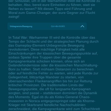
der Schlüssel, um in der Warhammer-Welt die Kontrolle zu
behalten. Also, bereit eure Einheiten zu führen, statt sie
fliehen zu lassen? Mit diesen Tipps wird Führung und
Moral zum Game-Changer, der eure Gegner zur Flucht
zwingt!
Unbegrenzte Bewegung
Ctrl+Alt+NUM3
In Total War: Warhammer III wird die Kontrolle über das
Tempo der Schlacht und der strategischen Planung durch
das Gameplay-Element Unbegrenzte Bewegung
revolutioniert. Diese mächtige Fähigkeit hebt alle
Einschränkungen der klassischen Bewegungspunkte auf,
sodass Spieler ihre Truppen über die gesamte
Kampagnenkarte schicken können, ohne sich an
Geländehindernisse oder die klassischen Marschhaltung-
Boni zu halten. Statt mühsam Distanzen zu berechnen
oder auf feindliche Fehler zu warten, wird jede Runde zur
Gelegenheit, blitzartige Manöver zu starten, von
überraschenden Flankenangriffen bis hin zur Rettung
kritischer Provinzen. Die traditionellen Limits der
Bewegungspunkte, die oft für langsame Kampagnen
sorgten, sind passé – stattdessen dominiert die Dynamik
des Moments. Egal ob du als Kislev-General Chaos-
Invasoren in Norsca entgegenspringst oder als Khorne-
Krieger mit Skarbrand feindliche Nachschublinien
zerschneidest, die Kampagnenkarte wird zum Schachbrett