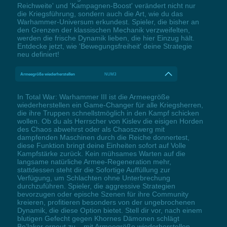
Reichweite' und 'Kampagnen-Boost' verändert nicht nur
die Kriegsführung, sondern auch die Art, wie du das
Warhammer-Universum erkundest. Spieler, die bisher an
den Grenzen der klassischen Mechanik verzweifelten,
werden die frische Dynamik lieben, die hier Einzug hält.
Entdecke jetzt, wie 'Bewegungsfreiheit' deine Strategie
neu definiert!
Armeegröße wiederherstellen
NUM3
In Total War: Warhammer III ist die Armeegröße
wiederherstellen ein Game-Changer für alle Kriegsherren,
die ihre Truppen schnellstmöglich in den Kampf schicken
wollen. Ob du als Herrscher von Kislev die eisigen Horden
des Chaos abwehrst oder als Chaoszwerg mit
dampfenden Maschinen durch die Reiche donnertest,
diese Funktion bringt deine Einheiten sofort auf Volle
Kampfstärke zurück. Kein mühsames Warten auf die
langsame natürliche Armee-Regeneration mehr,
stattdessen steht dir die Sofortige Auffüllung zur
Verfügung, um Schlachten ohne Unterbrechung
durchzuführen. Spieler, die aggressive Strategien
bevorzugen oder epische Szenen für ihre Community
kreieren, profitieren besonders von der ungebrochenen
Dynamik, die diese Option bietet. Stell dir vor, nach einem
blutigen Gefecht gegen Khornes Dämonen schlägt
Be’lakor erneut zu – mit Armeegröße wiederherstellen