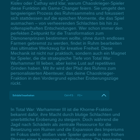
Kislev oder Cathay wird klar, warum Chaoskrieger-Spieler
diese Funktion als Game-Changer feiern. Sie umgeht den
langwierigen Prozess des Ruhmsammelns und fokussiert
sich stattdessen auf die epischen Momente, die das Spiel
ausmachen – von verheerenden Schlachten bis hin zu
rollenspielhaften Entscheidungen. Wer schon immer den
perfekten Zeitpunkt für die Transformation zum
Dämonenprinzen bestimmen wollte, ohne durch endloses
Farmen gebremst zu werden, findet in Ruhm bearbeiten
das ultimative Werkzeug für kreative Freiheit. Diese
Mechanik ist nicht nur praktisch, sondern auch ein Magnet
für Spieler, die die strategische Tiefe von Total War:
Warhammer III lieben, aber keine Lust auf repetitives
Grinden haben. Mit ihr wird der Pfad des Ruhms zum
personalisierten Abenteuer, das deine Chaoskrieger-
Fraktion in den Vordergrund epischer Eroberungszüge
rückt.
Schädel bearbeiten
Ctrl+F3 - F3 +
In Total War: Warhammer III ist die Khorne-Fraktion
bekannt dafür, ihre Macht durch blutige Schlachten und
unerbittliche Eroberung zu steigern. Doch während die
Jagd nach Schädeln als zentrale Ressource für die
Besetzung von Ruinen und die Expansion des Imperiums
im Fokus steht, stoßen viele Spieler gerade in den frühen
Phasen einer Kampagne auf Hindernisse. Die langsame