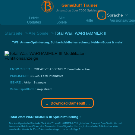
GameBuff Trainer
Unterstützt über 7000 Spieltrainer
Sprache
Download Gamebu
Letzte
Alle
Hilfe
Versionsaufze
Updates
Spiele
Startseite
Alle Spiele
Total War: WARHAMMER III
TW3: Armee-Optimierung, Schlachtfeldbeherrschung, Helden-Boost & mehr!
ENTWICKLER：
CREATIVE ASSEMBLY, Feral Interactive
PUBLISHER：
SEGA, Feral Interactive
GENRE：
Aktion
Strategie
Verkaufsplattform：
uwp,steam
Download Gamebuff Trainer
Total War: WARHAMMER III Spieleinführung：
Das kataklysmische Finale der Total War™: WARHAMMER®-Trilogie ist hier. Sammelt Eure Streitkräfte und
betretet das Reich des Chaos, eine Dimension überwältigenden Horrors, in der sich das Schicksal der Welt
entscheidet. Werdet Ihr Eure Dämonen bezwingen … oder befehligen?