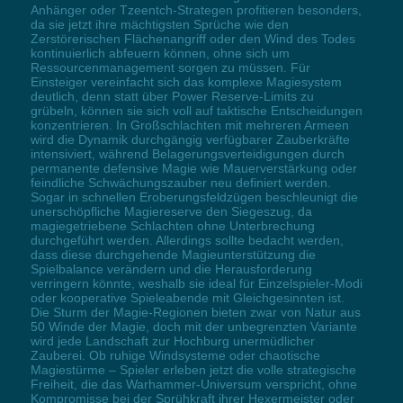
Anhänger oder Tzeentch-Strategen profitieren besonders,
da sie jetzt ihre mächtigsten Sprüche wie den
Zerstörerischen Flächenangriff oder den Wind des Todes
kontinuierlich abfeuern können, ohne sich um
Ressourcenmanagement sorgen zu müssen. Für
Einsteiger vereinfacht sich das komplexe Magiesystem
deutlich, denn statt über Power Reserve-Limits zu
grübeln, können sie sich voll auf taktische Entscheidungen
konzentrieren. In Großschlachten mit mehreren Armeen
wird die Dynamik durchgängig verfügbarer Zauberkräfte
intensiviert, während Belagerungsverteidigungen durch
permanente defensive Magie wie Mauerverstärkung oder
feindliche Schwächungszauber neu definiert werden.
Sogar in schnellen Eroberungsfeldzügen beschleunigt die
unerschöpfliche Magiereserve den Siegeszug, da
magiegetriebene Schlachten ohne Unterbrechung
durchgeführt werden. Allerdings sollte bedacht werden,
dass diese durchgehende Magieunterstützung die
Spielbalance verändern und die Herausforderung
verringern könnte, weshalb sie ideal für Einzelspieler-Modi
oder kooperative Spieleabende mit Gleichgesinnten ist.
Die Sturm der Magie-Regionen bieten zwar von Natur aus
50 Winde der Magie, doch mit der unbegrenzten Variante
wird jede Landschaft zur Hochburg unermüdlicher
Zauberei. Ob ruhige Windsysteme oder chaotische
Magiestürme – Spieler erleben jetzt die volle strategische
Freiheit, die das Warhammer-Universum verspricht, ohne
Kompromisse bei der Sprühkraft ihrer Hexermeister oder