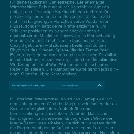
für deine taktischen Geniestreiche. Die ehemalige
Wirtschaftliche Belastung durch überzählige Armeen
entfällt, da eine einzige Streitmacht nun mehrere Ziele
gleichzeitig bedrohen kann. So verlierst du keine Zeit
mehr mit langwierigen Märschen durch Wälder oder
Flüsse, sondern setzt deine Kräfte effizient ein, um
Schlüsselpositionen zu sichern oder Allianzen zu
destabilisieren. Mit dieser Reichweite im Marschhaltung-
Modus bist du nicht mehr an die Spielmechanik der
Geduld gebunden – stattdessen bestimmst du den
Rhythmus des Krieges. Spieler, die das Tempo ihrer
Eroberungszüge maximieren und strategische Flexibilität
in jede Richtung nutzen wollen, finden hier das ultimative
Werkzeug, um Total War: Warhammer III nach ihren
Regeln zu spielen. Die Kampagnenkarte gehört jetzt dir –
ohne Grenzen, ohne Kompromisse.
Unbegrenzter Wind der Magie
Ctrl+Alt+NUM4
In Total War: Warhammer III wird das Gameplay durch
den Unbegrenzten Wind der Magie revolutioniert, der es
Spielern ermöglicht, ihre Zauberkräfte ohne
Einschränkungen einzusetzen. Während klassische
Kampagnen normalerweise mit begrenzten Winde der
Magie-Ressourcen arbeiten, die sich nur langsam durch
die Regionenabhängige Aufladerate regenerieren, sorgt
dieses Feature für eine endlose Magiereserve. Hochelfen-