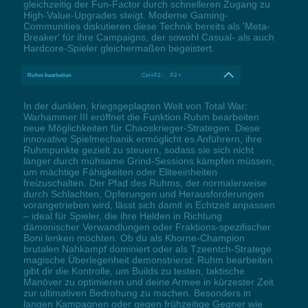
gleichzeitig der Fun-Factor durch schnelleren Zugang zu
High-Value-Upgrades steigt. Moderne Gaming-
Communities diskutieren diese Technik bereits als 'Meta-
Breaker' für ihre Campaigns, der sowohl Casual- als auch
Hardcore-Spieler gleichermaßen begeistert.
Ruhm bearbeiten
Ctrl+F2 - F2 +
In der dunklen, kriegsgeplagten Welt von Total War:
Warhammer III eröffnet die Funktion Ruhm bearbeiten
neue Möglichkeiten für Chaoskrieger-Strategen. Diese
innovative Spielmechanik ermöglicht es Anführern, ihre
Ruhmpunkte gezielt zu steuern, sodass sie sich nicht
länger durch mühsame Grind-Sessions kämpfen müssen,
um mächtige Fähigkeiten oder Eliteeinheiten
freizuschalten. Der Pfad des Ruhms, der normalerweise
durch Schlachten, Opferungen und Herausforderungen
vorangetrieben wird, lässt sich damit in Echtzeit anpassen
– ideal für Spieler, die ihre Helden in Richtung
dämonischer Verwandlungen oder Fraktions-spezifischer
Boni lenken möchten. Ob du als Khorne-Champion
brutalen Nahkampf dominiert oder als Tzeentch-Stratege
magische Überlegenheit demonstrierst: Ruhm bearbeiten
gibt dir die Kontrolle, um Builds zu testen, taktische
Manöver zu optimieren und deine Armee in kürzester Zeit
zur ultimativen Bedrohung zu machen. Besonders in
langen Kampagnen oder gegen frühzeitige Gegner wie