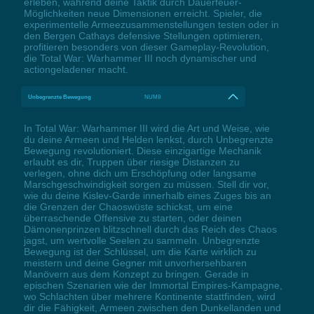
erleben, während deine Taktik durch Dauerfeuer-
Möglichkeiten neue Dimensionen erreicht. Spieler, die
experimentelle Armeezusammenstellungen testen oder in
den Bergen Cathays defensive Stellungen optimieren,
profitieren besonders von dieser Gameplay-Revolution,
die Total War: Warhammer III noch dynamischer und
actiongeladener macht.
Unbegrenzte Bewegung
NUM8
In Total War: Warhammer III wird die Art und Weise, wie
du deine Armeen und Helden lenkst, durch Unbegrenzte
Bewegung revolutioniert. Diese einzigartige Mechanik
erlaubt es dir, Truppen über riesige Distanzen zu
verlegen, ohne dich um Erschöpfung oder langsame
Marschgeschwindigkeit sorgen zu müssen. Stell dir vor,
wie du deine Kislev-Garde innerhalb eines Zuges bis an
die Grenzen der Chaoswüste schickst, um eine
überraschende Offensive zu starten, oder deinen
Dämonenprinzen blitzschnell durch das Reich des Chaos
jagst, um wertvolle Seelen zu sammeln. Unbegrenzte
Bewegung ist der Schlüssel, um die Karte wirklich zu
meistern und deine Gegner mit unvorhersehbaren
Manövern aus dem Konzept zu bringen. Gerade in
epischen Szenarien wie der Immortal Empires-Kampagne,
wo Schlachten über mehrere Kontinente stattfinden, wird
dir die Fähigkeit, Armeen zwischen den Dunkellanden und