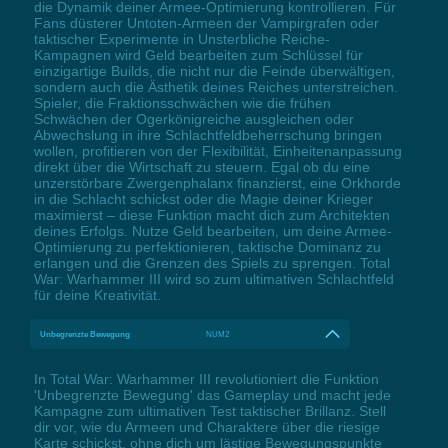
die Dynamik deiner Armee-Optimierung kontrollieren. Für
Fans düsterer Untoten-Armeen der Vampirgrafen oder
taktischer Experimente in Unsterbliche Reiche-
Kampagnen wird Geld bearbeiten zum Schlüssel für
einzigartige Builds, die nicht nur die Feinde überwältigen,
sondern auch die Ästhetik deines Reiches unterstreichen.
Spieler, die Fraktionsschwächen wie die frühen
Schwächen der Ogerkönigreiche ausgleichen oder
Abwechslung in ihre Schlachtfeldbeherrschung bringen
wollen, profitieren von der Flexibilität, Einheitenanpassung
direkt über die Wirtschaft zu steuern. Egal ob du eine
unzerstörbare Zwergenphalanx finanzierst, eine Orkhorde
in die Schlacht schickst oder die Magie deiner Krieger
maximierst – diese Funktion macht dich zum Architekten
deines Erfolgs. Nutze Geld bearbeiten, um deine Armee-
Optimierung zu perfektionieren, taktische Dominanz zu
erlangen und die Grenzen des Spiels zu sprengen. Total
War: Warhammer III wird so zum ultimativen Schlachtfeld
für deine Kreativität.
Unbegrenzte Bewegung
NUM2
In Total War: Warhammer III revolutioniert die Funktion
'Unbegrenzte Bewegung' das Gameplay und macht jede
Kampagne zum ultimativen Test taktischer Brillanz. Stell
dir vor, wie du Armeen und Charaktere über die riesige
Karte schickst, ohne dich um lästige Bewegungspunkte