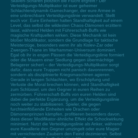
Skaven-Scharen plötzlich die Flucht ergreift? Der
Verteidigungs-Multiplikator ist euer geheimer
Schlachtendynamik-Gamechanger, der eure Armee in
eine unbrechbare Verteidigungslinie verwandelt. Stellt
euch vor: Eure Einheiten halten Standhaftigkeit auf einem
Level, das selbst die wildesten Chaos-Dämonen erzittern
lässt, während Helden mit Führerschaft-Buffs wie
magische Kraftquellen wirken. Diese Mechanik ist kein
bloßer Modifikator, sondern die Grundlage für taktische
Meisterzüge, besonders wenn ihr als Kislev-Zar oder
Zwergen-Thane im Warhammer-Universum dominiert.
Egal ob ihr in engen Pässen die Verteidigungslinie formiert
oder die Mauern einer Siedlung gegen übermächtige
Belagerer sichert – der Verteidigungs-Multiplikator sorgt
dafür, dass eure Truppen nicht panisch davonrennen,
sondern als disziplinierte Kriegsmaschinen agieren.
Gerade in langen Schlachten, wo Erschöpfung und
Verluste die Moral brechen können, wird Standhaftigkeit
zum Schlüssel, um den Gegner in euren Reihen zu
zermürben. Führerschaft-Buffs von euren Helden sind
dabei die perfekte Ergänzung, um die Verteidigungslinie
noch weiter zu stabilisieren. Spieler, die gegen
furchteinflößende Einheiten wie Drachen oder
Dämonenprinzen kämpfen, profitieren besonders davon,
dass dieser Modifikator-ähnliche Effekt die Schockwirkung
minimiert. Nutzt die Verteidigungslinie als Anker, während
eure Kavallerie den Gegner umzingelt oder eure Magier
mit vernichtenden Zaubern den Feind dezimieren. Selbst