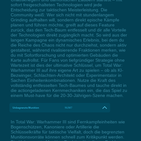
sofort freigeschalteten Technologien wird jede
Entscheidung zur taktischen Meisterleistung. Die
Community weiß: Wer sich nicht mit stundenlangem
Grinding aufhalten will, sondern direkt epische Kämpfe
planen und führen möchte, greift auf dieses Feature
zurück, das den Tech-Baum entfesselt und dir alle Vorteile
der Technologien direkt zugänglich macht. So wird aus der
langen Kampagne ein dynamisches Erlebnis, bei dem du
die Reiche des Chaos nicht nur durchziehst, sondern aktiv
gestaltest, während rivalisierende Fraktionen merken, wie
du mit Sofortforschung und optimierten Gebäuden die
Karte aufrollst. Für Fans von tiefgründiger Strategie ohne
Wartezeit ist dies der ultimative Schlüssel, um Total War:
Warhammer III auf ihre eigene Art zu spielen – ob als KI-
Bezwinger, Schlachten-Architekt oder Experimentator in
Sachen Einheitenkombinationen. Nutze die Kraft des
vollständig entfesselten Tech-Baumes und tauche direkt in
die actiongeladenen Kernmechaniken ein, die das Spiel zu
einem Must-have für die 20-30-Jährigen-Szene machen.
Unbegrenzte Munition
NUM7
In Total War: Warhammer III sind Fernkampfeinheiten wie
Bogenschützen, Kanoniere oder Artillerie die
Schlüsselkräfte für taktische Vielfalt, doch die begrenzten
Munitionsvorräte können schnell zum Kritikpunkt werden.