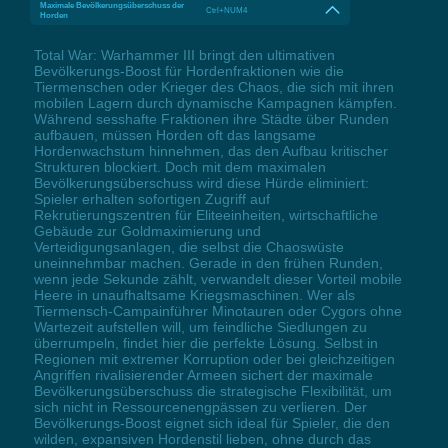
Maximale Bevölkerungsüberschuss der
Ctrl+NUM4
Horden
Total War: Warhammer III bringt den ultimativen
Bevölkerungs-Boost für Hordenfraktionen wie die
Tiermenschen oder Krieger des Chaos, die sich mit ihren
mobilen Lagern durch dynamische Kampagnen kämpfen.
Während sesshafte Fraktionen ihre Städte über Runden
aufbauen, müssen Horden oft das langsame
Hordenwachstum hinnehmen, das den Aufbau kritischer
Strukturen blockiert. Doch mit dem maximalen
Bevölkerungsüberschuss wird diese Hürde eliminiert:
Spieler erhalten sofortigen Zugriff auf
Rekrutierungszentren für Eliteeinheiten, wirtschaftliche
Gebäude zur Goldmaximierung und
Verteidigungsanlagen, die selbst die Chaoswüste
uneinnehmbar machen. Gerade in den frühen Runden,
wenn jede Sekunde zählt, verwandelt dieser Vorteil mobile
Heere in unaufhaltsame Kriegsmaschinen. Wer als
Tiermensch-Campainführer Minotauren oder Cygors ohne
Wartezeit aufstellen will, um feindliche Siedlungen zu
überrumpeln, findet hier die perfekte Lösung. Selbst in
Regionen mit extremer Korruption oder bei gleichzeitigen
Angriffen rivalisierender Armeen sichert der maximale
Bevölkerungsüberschuss die strategische Flexibilität, um
sich nicht in Ressourcenengpässen zu verlieren. Der
Bevölkerungs-Boost eignet sich ideal für Spieler, die den
wilden, expansiven Hordenstil lieben, ohne durch das