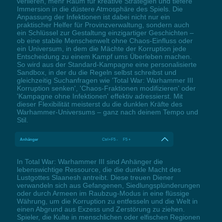
verlieren, mehr Raum für kreative Strategien und tiefere
Immersion in die düstere Atmosphäre des Spiels. Die
Anpassung der Infektionen ist dabei nicht nur ein
praktischer Helfer für Provinzverwaltung, sondern auch
ein Schlüssel zur Gestaltung einzigartiger Geschichten –
ob eine stabile Menschenwelt ohne Chaos-Einfluss oder
ein Universum, in dem die Mächte der Korruption jede
Entscheidung zu einem Kampf ums Überleben machen.
So wird aus der Standard-Kampagne eine personalisierte
Sandbox, in der du die Regeln selbst schreibst und
gleichzeitig Suchanfragen wie 'Total War: Warhammer III
Korruption senken', 'Chaos-Fraktionen modifizieren' oder
'Kampagne ohne Infektionen' effektiv adressierst. Mit
dieser Flexibilität meisterst du die dunklen Kräfte des
Warhammer-Universums – ganz nach deinem Tempo und
Stil.
Anhänger
Ctrl+F5 - F5 +
In Total War: Warhammer III sind Anhänger die
lebenswichtige Ressource, die die dunkle Macht des
Lustgottes Slaanesh antreibt. Diese treuen Diener
verwandeln sich aus Gefangenen, Siedlungsplünderungen
oder durch Armeen im Raubzug-Modus in eine flüssige
Währung, um die Korruption zu entfesseln und die Welt in
einen Abgrund aus Exzess und Zerstörung zu ziehen.
Spieler, die Kulte in menschlichen oder elfischen Regionen