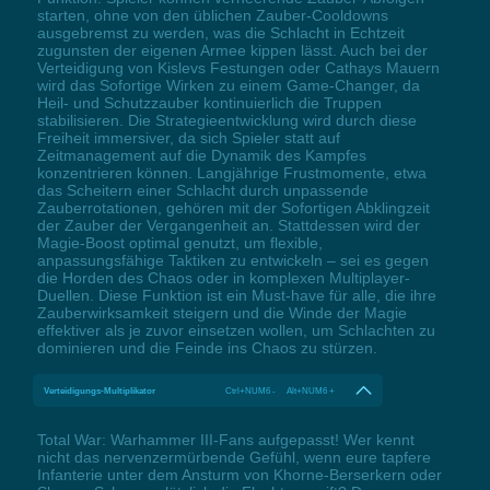
starten, ohne von den üblichen Zauber-Cooldowns
ausgebremst zu werden, was die Schlacht in Echtzeit
zugunsten der eigenen Armee kippen lässt. Auch bei der
Verteidigung von Kislevs Festungen oder Cathays Mauern
wird das Sofortige Wirken zu einem Game-Changer, da
Heil- und Schutzzauber kontinuierlich die Truppen
stabilisieren. Die Strategieentwicklung wird durch diese
Freiheit immersiver, da sich Spieler statt auf
Zeitmanagement auf die Dynamik des Kampfes
konzentrieren können. Langjährige Frustmomente, etwa
das Scheitern einer Schlacht durch unpassende
Zauberrotationen, gehören mit der Sofortigen Abklingzeit
der Zauber der Vergangenheit an. Stattdessen wird der
Magie-Boost optimal genutzt, um flexible,
anpassungsfähige Taktiken zu entwickeln – sei es gegen
die Horden des Chaos oder in komplexen Multiplayer-
Duellen. Diese Funktion ist ein Must-have für alle, die ihre
Zauberwirksamkeit steigern und die Winde der Magie
effektiver als je zuvor einsetzen wollen, um Schlachten zu
dominieren und die Feinde ins Chaos zu stürzen.
Verteidigungs-Multiplikator
Ctrl+NUM6 - Alt+NUM6 +
Total War: Warhammer III-Fans aufgepasst! Wer kennt
nicht das nervenzermürbende Gefühl, wenn eure tapfere
Infanterie unter dem Ansturm von Khorne-Berserkern oder