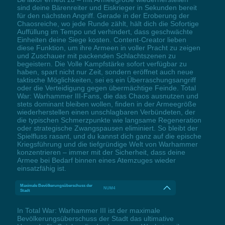
sind deine Bärenreiter und Eiskrieger in Sekunden bereit
für den nächsten Angriff. Gerade in der Eroberung der
Chaosreiche, wo jede Runde zählt, hält dich die Sofortige
Auffüllung im Tempo und verhindert, dass geschwächte
Einheiten deine Siege kosten. Content-Creator lieben
diese Funktion, um ihre Armeen in voller Pracht zu zeigen
und Zuschauer mit packenden Schlachtszenen zu
begeistern. Die Volle Kampfstärke sofort verfügbar zu
haben, spart nicht nur Zeit, sondern eröffnet auch neue
taktische Möglichkeiten, sei es ein Überraschungsangriff
oder die Verteidigung gegen übermächtige Feinde. Total
War: Warhammer III-Fans, die das Chaos ausnutzen und
stets dominant bleiben wollen, finden in der Armeegröße
wiederherstellen einen unschlagbaren Verbündeten, der
die typischen Schmerzpunkte wie langsame Regeneration
oder strategische Zwangspausen eliminiert. So bleibt der
Spielfluss rasant, und du kannst dich ganz auf die epische
Kriegsführung und die tiefgründige Welt von Warhammer
konzentrieren – immer mit der Sicherheit, dass deine
Armee bei Bedarf binnen eines Atemzuges wieder
einsatzfähig ist.
Maximale Bevölkerungsüberschuss der
NUM4
Stadt
In Total War: Warhammer III ist der maximale
Bevölkerungsüberschuss der Stadt das ultimative