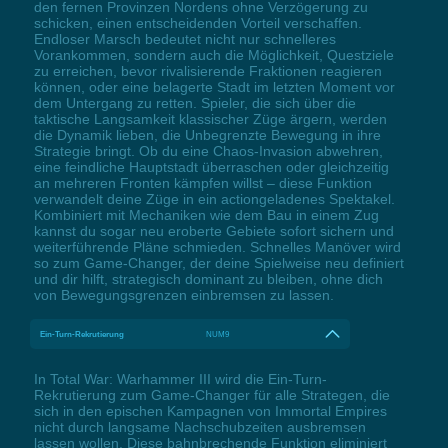
den fernen Provinzen Nordens ohne Verzögerung zu
schicken, einen entscheidenden Vorteil verschaffen.
Endloser Marsch bedeutet nicht nur schnelleres
Vorankommen, sondern auch die Möglichkeit, Questziele
zu erreichen, bevor rivalisierende Fraktionen reagieren
können, oder eine belagerte Stadt im letzten Moment vor
dem Untergang zu retten. Spieler, die sich über die
taktische Langsamkeit klassischer Züge ärgern, werden
die Dynamik lieben, die Unbegrenzte Bewegung in ihre
Strategie bringt. Ob du eine Chaos-Invasion abwehren,
eine feindliche Hauptstadt überraschen oder gleichzeitig
an mehreren Fronten kämpfen willst – diese Funktion
verwandelt deine Züge in ein actiongeladenes Spektakel.
Kombiniert mit Mechaniken wie dem Bau in einem Zug
kannst du sogar neu eroberte Gebiete sofort sichern und
weiterführende Pläne schmieden. Schnelles Manöver wird
so zum Game-Changer, der deine Spielweise neu definiert
und dir hilft, strategisch dominant zu bleiben, ohne dich
von Bewegungsgrenzen einbremsen zu lassen.
Ein-Turn-Rekrutierung
NUM9
In Total War: Warhammer III wird die Ein-Turn-
Rekrutierung zum Game-Changer für alle Strategen, die
sich in den epischen Kampagnen von Immortal Empires
nicht durch langsame Nachschubzeiten ausbremsen
lassen wollen. Diese bahnbrechende Funktion eliminiert