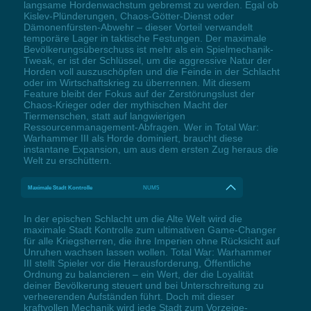
langsame Hordenwachstum gebremst zu werden. Egal ob
Kislev-Plünderungen, Chaos-Götter-Dienst oder
Dämonenfürsten-Abwehr – dieser Vorteil verwandelt
temporäre Lager in taktische Festungen. Der maximale
Bevölkerungsüberschuss ist mehr als ein Spielmechanik-
Tweak, er ist der Schlüssel, um die aggressive Natur der
Horden voll auszuschöpfen und die Feinde in der Schlacht
oder im Wirtschaftskrieg zu überrennen. Mit diesem
Feature bleibt der Fokus auf der Zerstörungslust der
Chaos-Krieger oder der mythischen Macht der
Tiermenschen, statt auf langwierigen
Ressourcenmanagement-Abfragen. Wer in Total War:
Warhammer III als Horde dominiert, braucht diese
instantane Expansion, um aus dem ersten Zug heraus die
Welt zu erschüttern.
Maximale Stadt Kontrolle
NUM5
In der epischen Schlacht um die Alte Welt wird die
maximale Stadt Kontrolle zum ultimativen Game-Changer
für alle Kriegsherren, die ihre Imperien ohne Rücksicht auf
Unruhen wachsen lassen wollen. Total War: Warhammer
III stellt Spieler vor die Herausforderung, Öffentliche
Ordnung zu balancieren – ein Wert, der die Loyalität
deiner Bevölkerung steuert und bei Unterschreitung zu
verheerenden Aufständen führt. Doch mit dieser
kraftvollen Mechanik wird jede Stadt zum Vorzeige-