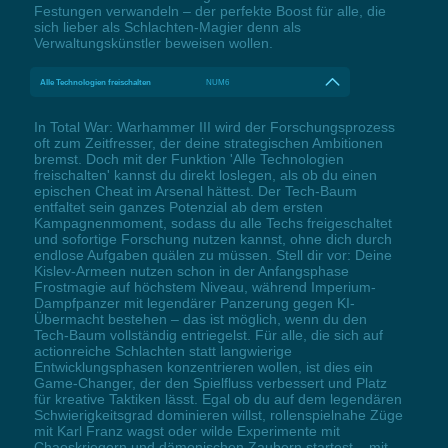
Festungen verwandeln – der perfekte Boost für alle, die
sich lieber als Schlachten-Magier denn als
Verwaltungskünstler beweisen wollen.
Alle Technologien freischalten
NUM6
In Total War: Warhammer III wird der Forschungsprozess
oft zum Zeitfresser, der deine strategischen Ambitionen
bremst. Doch mit der Funktion 'Alle Technologien
freischalten' kannst du direkt loslegen, als ob du einen
epischen Cheat im Arsenal hättest. Der Tech-Baum
entfaltet sein ganzes Potenzial ab dem ersten
Kampagnenmoment, sodass du alle Techs freigeschaltet
und sofortige Forschung nutzen kannst, ohne dich durch
endlose Aufgaben quälen zu müssen. Stell dir vor: Deine
Kislev-Armeen nutzen schon in der Anfangsphase
Frostmagie auf höchstem Niveau, während Imperium-
Dampfpanzer mit legendärer Panzerung gegen KI-
Übermacht bestehen – das ist möglich, wenn du den
Tech-Baum vollständig entriegelst. Für alle, die sich auf
actionreiche Schlachten statt langwierige
Entwicklungsphasen konzentrieren wollen, ist dies ein
Game-Changer, der den Spielfluss verbessert und Platz
für kreative Taktiken lässt. Egal ob du auf dem legendären
Schwierigkeitsgrad dominieren willst, rollenspielnahe Züge
mit Karl Franz wagst oder wilde Experimente mit
Chaoskriegern und dämonischen Zaubern startest – mit