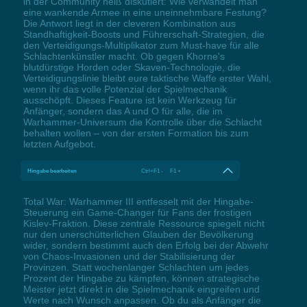
in der Community heiß diskutiert: Wie verwandelt man
eine wankende Armee in eine uneinnehmbare Festung?
Die Antwort liegt in der cleveren Kombination aus
Standhaftigkeit-Boosts und Führerschaft-Strategien, die
den Verteidigungs-Multiplikator zum Must-have für alle
Schlachtenkünstler macht. Ob gegen Khorne's
blutdürstige Horden oder Skaven-Technologie, die
Verteidigungslinie bleibt eure taktische Waffe erster Wahl,
wenn ihr das volle Potenzial der Spielmechanik
ausschöpft. Dieses Feature ist kein Werkzeug für
Anfänger, sondern das A und O für alle, die im
Warhammer-Universum die Kontrolle über die Schlacht
behalten wollen – von der ersten Formation bis zum
letzten Aufgebot.
Hingabe bearbeiten
Ctrl+F1 - F1 +
Total War: Warhammer III entfesselt mit der Hingabe-
Steuerung ein Game-Changer für Fans der frostigen
Kislev-Fraktion. Diese zentrale Ressource spiegelt nicht
nur den unerschütterlichen Glauben der Bevölkerung
wider, sondern bestimmt auch den Erfolg bei der Abwehr
von Chaos-Invasionen und der Stabilisierung der
Provinzen. Statt wochenlanger Schlachten um jedes
Prozent der Hingabe zu kämpfen, können strategische
Meister jetzt direkt in die Spielmechanik eingreifen und
Werte nach Wunsch anpassen. Ob du als Anfänger die