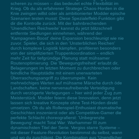
scheren zu müssen – das bedeutet echte Flexibilität im
Krieg. Ob du als erfahrener Stratege Chaos-Horden in die
Knie zwingen willst oder als ambitionierter Modder epische
Szenarien testen musst: Diese Spezialeffekt-Funktion gibt
dir die Kontrolle zurück. Mit der bahnbrechenden
'Unendlichen Reichweite' kannst du jetzt blitzschnell
entfernte Siedlungen einnehmen, während der
'Kampagnen-Boost' deine Expansion beschleunigt wie nie
zuvor. Spieler, die sich in den 'Unsterblichen Reichen'
durch komplexe Logistik kämpfen, profitieren besonders
von der simplifizierten Truppenkoordination – endlich
mehr Zeit für tiefgründige Planung statt mühsamer
Routenoptimierung. Die 'Bewegungsfreiheit' erlaubt dir,
Belagerungen im letzten Moment zu durchbrechen oder
feindliche Hauptstädte mit einem unerwarteten
Überraschungsangriff zu überrumpeln. Kein
mehrwöchiges Warten auf mühsame Märsche durch öde
Landschaften, keine nervenaufreibende Verteidigung
durch verzögerte Verlegungen – hier wird jeder Zug zum
Meisterstück. Modder feiern diese Innovation, denn jetzt
lassen sich kreative Konzepte ohne Test-Hürden direkt
umsetzen. Ob du als Rollenspiel-Enthusiast dramatische
Geschichten inszenierst oder als Competitive-Gamer die
perfekte Schlacht choreografierst: 'Unbegrenzte
Bewegung' macht Total War: Warhammer III zum
dynamischsten Titel der Serie. Vergiss starre Systeme –
mit dieser Feature-Revolution bestimmst du selbst, wann
und wo du zuschlägst. Die Kombination aus 'Unendlicher