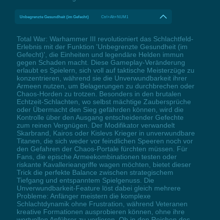
Unbegrenzte Gesundheit (im Gefecht)
Ctrl+Alt+NUM1
Total War: Warhammer III revolutioniert das Schlachtfeld-
Erlebnis mit der Funktion 'Unbegrenzte Gesundheit (im
Gefecht)', die Einheiten und legendäre Helden immun
gegen Schaden macht. Diese Gameplay-Veränderung
erlaubt es Spielern, sich voll auf taktische Meisterzüge zu
konzentrieren, während sie die Unverwundbarkeit ihrer
Armeen nutzen, um Belagerungen zu durchbrechen oder
Chaos-Horden zu trotzen. Besonders in den brutalen
Echtzeit-Schlachten, wo selbst mächtige Zaubersprüche
oder Übermacht den Sieg gefährden können, wird die
Kontrolle über den Ausgang entscheidender Gefechte
zum reinen Vergnügen. Der Modifikator verwandelt
Skarbrand, Kairos oder Kislevs Krieger in unverwundbare
Titanen, die sich weder vor feindlichen Speeren noch vor
den Gefahren der Chaos-Portale fürchten müssen. Für
Fans, die epische Armeekombinationen testen oder
riskante Kavallerieangriffe wagen möchten, bietet dieser
Trick die perfekte Balance zwischen strategischem
Tiefgang und entspanntem Spielgenuss. Die
Unverwundbarkeit-Feature löst dabei gleich mehrere
Probleme: Anfänger meistern die komplexe
Schlachtdynamik ohne Frustration, während Veteranen
kreative Formationen ausprobieren können, ohne ihre
wertvollen Anführer zu verlieren. Ob in den Reichen des