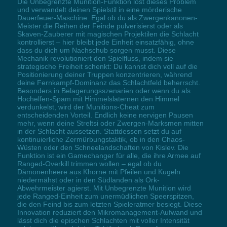
Die Unbegrenzte Munition-Funktion löst dieses Problem
und verwandelt deinen Spielstil in eine mörderische
Dauerfeuer-Maschine. Egal ob du als Zwergenkanonen-
Meister die Reihen der Feinde pulverisierst oder als
Skaven-Zauberer mit magischen Projektilen die Schlacht
kontrollierst – hier bleibt jede Einheit einsatzfähig, ohne
dass du dich um Nachschub sorgen musst. Diese
Mechanik revolutioniert den Spielfluss, indem sie
strategische Freiheit schenkt: Du kannst dich voll auf die
Positionierung deiner Truppen konzentrieren, während
deine Fernkampf-Dominanz das Schlachtfeld beherrscht.
Besonders in Belagerungsszenarien oder wenn du als
Hochelfen-Spam mit Himmelslaternen den Himmel
verdunkelst, wird der Munitions-Cheat zum
entscheidenden Vorteil. Endlich keine nervigen Pausen
mehr, wenn deine Streltsi oder Zwergen-Marksmen mitten
in der Schlacht aussetzen. Stattdessen setzt du auf
kontinuierliche Zermürbungstaktik, ob in den Chaos-
Wüsten oder den Schneelandschaften von Kislev. Die
Funktion ist ein Gamechanger für alle, die ihre Armee auf
Ranged-Overkill trimmen wollen – egal ob du
Dämonenheere aus Khorne mit Pfeilen und Kugeln
niedermähst oder in den Südlanden als Ork-
Abwehrmeister agierst. Mit Unbegrenzte Munition wird
jede Ranged-Einheit zum unermüdlichen Speerspitzen,
die den Feind bis zum letzten Spieleratmer besiegt. Diese
Innovation reduziert den Mikromanagement-Aufwand und
lässt dich die epischen Schlachten mit voller Intensität