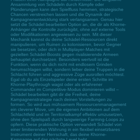
Ansammlung von Schädeln durch Kämpfe oder
Plünderungen kann den Spielfluss hemmen, strategische
Chancen verstreichen lassen und die Dynamik der
Kampagnenentwicklung stark verlangsamen. Genau hier
setzt die Schädel bearbeiten Option an, die dir als Khorne-
Anhänger die Kontrolle zurückgibt, ohne auf externe Tools
oder Modifikationen angewiesen zu sein. Mit dieser
Mechanik kannst du deine Schädel-Ressourcen direkt
manipulieren, um Ruinen zu kolonisieren, bevor Gegner
sie besetzen, oder dich in Multiplayer-Matches mit
gezielten Schädel-Boosts gegen rivalisierende Armeen
behauptet durchsetzen. Besonders wertvoll ist die
Funktion, wenn du dich nicht mit endlosem Grinden
herumschlagen willst, sondern lieber deine Truppen in die
Schlacht führen und aggressive Züge ausrollen möchtest.
Egal ob du als Einzelspieler deine ersten Schritte im
Khorne-Playthrough wagst oder als erfahrener
Commander im Competitive-Modus dominieren willst –
Schädel bearbeiten gibt dir die Freiheit, deine
Kampagnenstrategie nach deinen Vorstellungen zu
formen. So wird aus mühsamem Ressourcenmanagement
ein cleverer Move, um die eigenen Ambitionen auf dem
Schlachtfeld und im Territorialkampf effektiv umzusetzen,
ohne den Spielspaß durch langwierige Farming-Loops zu
opfern. Diese praktische Option verwandelt Schädel von
einer limitierenden Währung in ein flexibel einsetzbares
Instrument deiner Herrschaft, das deine Khorne-
Kampagne auf das nächste Level hebt.