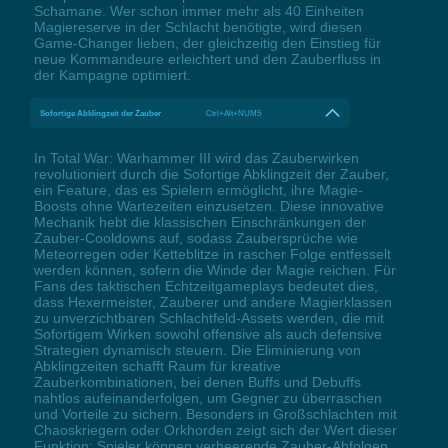
Schamane. Wer schon immer mehr als 40 Einheiten
Magiereserve in der Schlacht benötigte, wird diesen
Game-Changer lieben, der gleichzeitig den Einstieg für
neue Kommandeure erleichtert und den Zauberfluss in
der Kampagne optimiert.
Sofortige Abklingzeit der Zauber
Ctrl+Alt+NUM5
In Total War: Warhammer III wird das Zauberwirken
revolutioniert durch die Sofortige Abklingzeit der Zauber,
ein Feature, das es Spielern ermöglicht, ihre Magie-
Boosts ohne Wartezeiten einzusetzen. Diese innovative
Mechanik hebt die klassischen Einschränkungen der
Zauber-Cooldowns auf, sodass Zaubersprüche wie
Meteorregen oder Ketteblitze in rascher Folge entfesselt
werden können, sofern die Winde der Magie reichen. Für
Fans des taktischen Echtzeitgameplays bedeutet dies,
dass Hexermeister, Zauberer und andere Magierklassen
zu unverzichtbaren Schlachtfeld-Assets werden, die mit
Sofortigem Wirken sowohl offensive als auch defensive
Strategien dynamisch steuern. Die Eliminierung von
Abklingzeiten schafft Raum für kreative
Zauberkombinationen, bei denen Buffs und Debuffs
nahtlos aufeinanderfolgen, um Gegner zu überraschen
und Vorteile zu sichern. Besonders in Großschlachten mit
Chaoskriegern oder Orkhorden zeigt sich der Wert dieser
Funktion: Spieler können verheerende Zauber-Abfolgen