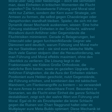
Moral über Sieg oder Niederlage – doch wie verhindert
man, dass Einheiten in kritischen Momenten die Flucht
ergreifen? Die Schlüsselwerte Führung und Moral sind
nicht nur Zahlen, sondern der Kern eurer Strategie, um
Armeen zu formen, die selbst gegen Chaoskrieger oder
Vampirhorden standhaft bleiben. Spieler, die sich mit der
Dynamik dieser Mechanik auskennen, wissen: Eine hohe
Führung stabilisiert Einheiten in der Schlacht, während
Moralboni durch Anführer oder Gegenstände die
Fluchtrisiken minimieren. Gerade in Belagerungen, bei
Unterzahl oder gegen furchteinflößende Gegner wie
Dämonen wird deutlich, warum Führung und Moral mehr
als nur Statistiken sind – sie sind eure taktische Waffe.
Doch viele Gamer stolpern über die Herausforderung, wie
man Führung und Moral effektiv maximiert, ohne den
Überblick zu verlieren. Die Lösung liegt in der
Fraktionswahl, wie Kislevs Große Orthodoxie, die
natürliche Boni bieten, sowie im gezielten Upgrade der
Anführer-Fähigkeiten, die die Aura der Einheiten stärken.
Positioniert eure Helden geschickt, nutzt Gegenstände,
die Führung erhöhen, und kombiniert das mit taktischen
Manövern, um Flankenangriffe zu kontern – so verwandelt
ihr eure Armee in eine unbrechbare Front. Besonders in
Szenarien, wo die Flucht einer Einheit die ganze Schlacht
destabilisiert, zeigt sich der wahre Wert von Führung und
Moral. Egal ob ihr als Einzelspieler die letzte Schlacht
gegen die Ruinen von Zharr Naggrund haltet oder im
Multiplayer eure Meta-Builds optimiert: Diese Mechanik ist