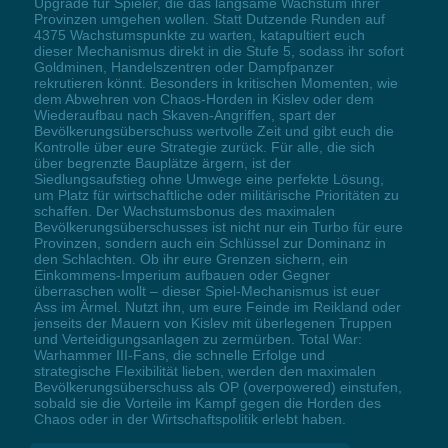
Upgrade für Spieler, die das langsame Wachstum ihrer
Provinzen umgehen wollen. Statt Dutzende Runden auf
4375 Wachstumspunkte zu warten, katapultiert euch
dieser Mechanismus direkt in die Stufe 5, sodass ihr sofort
Goldminen, Handelszentren oder Dampfpanzer
rekrutieren könnt. Besonders in kritischen Momenten, wie
dem Abwehren von Chaos-Horden in Kislev oder dem
Wiederaufbau nach Skaven-Angriffen, spart der
Bevölkerungsüberschuss wertvolle Zeit und gibt euch die
Kontrolle über eure Strategie zurück. Für alle, die sich
über begrenzte Bauplätze ärgern, ist der
Siedlungsaufstieg ohne Umwege eine perfekte Lösung,
um Platz für wirtschaftliche oder militärische Prioritäten zu
schaffen. Der Wachstumsbonus des maximalen
Bevölkerungsüberschusses ist nicht nur ein Turbo für eure
Provinzen, sondern auch ein Schlüssel zur Dominanz in
den Schlachten. Ob ihr eure Grenzen sichern, ein
Einkommens-Imperium aufbauen oder Gegner
überraschen wollt – dieser Spiel-Mechanismus ist euer
Ass im Ärmel. Nutzt ihn, um eure Feinde im Reikland oder
jenseits der Mauern von Kislev mit überlegenen Truppen
und Verteidigungsanlagen zu zermürben. Total War:
Warhammer III-Fans, die schnelle Erfolge und
strategische Flexibilität lieben, werden den maximalen
Bevölkerungsüberschuss als OP (overpowered) einstufen,
sobald sie die Vorteile im Kampf gegen die Horden des
Chaos oder in der Wirtschaftspolitik erlebt haben.