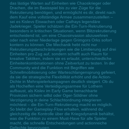
das lästige Warten auf Einheiten wie Chaoskrieger oder
Drachen, die im Basisspiel bis zu vier Züge für die
Rekrutierung benötigen, und ermöglicht es dir, direkt nach
dem Kauf eine vollständige Armee zusammenzustellen –
sei es Kislevs Eiswachen oder Cathays legendäre
Jadekrieger. Spieler schätzen die Ein-Turn-Rekrutierung
besonders in kritischen Situationen, wenn Blitzrekrutierung
entscheidend ist, um eine Chaosinvasion abzuwehren
oder nach einer Niederlage gegen Grimgors Orks sofort
kontern zu können. Die Mechanik hebt nicht nur
Rekrutierungsbeschränkungen wie die Limitierung auf drei
Einheiten pro Zug auf, sondern schafft auch Raum für
kreative Taktiken, indem sie es erlaubt, unterschiedliche
Einheitenkombinationen ohne Zeitverlust zu testen. In der
Community wird die Funktion mit Begriffen wie
Schnellmobilisierung oder Warteschlangensprung gefeiert,
da sie die strategische Flexibilität erhöht und die Action-
Dichte in Mehrspielerkampagnen deutlich steigert. Ob du
als Hochelfen eine Verteidigungsarmee für Lothern
aufbaust, als Kislev im Early Game benachbarte
Provinzen sichern willst oder Oger-Söldner ohne
Verzögerung in deine Schlachtordnung integrieren
möchtest – die Ein-Turn-Rekrutierung macht es möglich.
So bleibt der Gameplay-Flow erhalten, während du
gleichzeitig die Kontrolle über die Kriegsdynamik behältst,
was die Funktion zu einem Must-Have für alle Spieler
macht, die schnelle Entscheidungen und actionreiche
Gefechte bevorzugen.