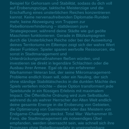
Beispiel für Gehorsam und Stabilität, sodass du dich voll
auf Eroberungszüge, taktische Meisterzüge und die
Erschaffung eines unsterblichen Reiches konzentrieren
kannst. Keine nervenaufreibenden Diplomatie-Runden
mehr, keine Abzweigung von Truppen zur
Rebellionsverhinderung – stattdessen pure
Strategiepower, während deine Städte wie gut geölte
Maschinen funktionieren. Gerade in Blitzkampagnen
durch die Unsterblichen Reiche oder bei der Ausweitung
deines Territoriums im Eiltempo zeigt sich der wahre Wert
dieser Funktion: Spieler sparen wertvolle Ressourcen, die
sonst in Stadtmanagement und
Unterdrückungsmaßnahmen fließen würden, und
investieren sie direkt in legendäre Schlachten oder die
Ausbau ihrer Armee. Egal ob du ein erfahrener
Warhammer-Veteran bist, der seine Mikromanagement-
Probleme endlich lösen will, oder ein Neuling, der sich
ohne ständige Stabilitätschecks in die dunklen Mächte des
Spiels vertiefen möchte – diese Option transformiert jede
Spielstunde in ein flüssiges Erlebnis mit maximalem
Impact. Die Öffentliche Ordnung wird zum Selbstläufer,
während du als wahrer Herrscher der Alten Welt endlich
deine gesamte Energie in die Eroberung von Gebieten,
die Optimierung von Garnisonen oder das Meistern von
Endgame-Challenges steckst. Total War: Warhammer III-
Fans, die Stadtmanagement als notwendiges Übel
empfanden, werden überrascht sein, wie schnell sich ihre
Provinzen ohne Rebellionsgefahr in uneinnehmbare