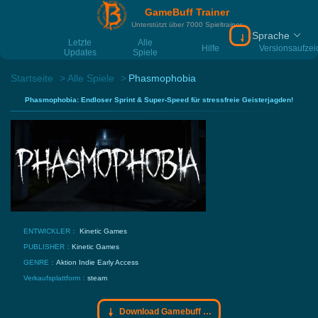
GameBuff Trainer
Unterstützt über 7000 Spieltrainer
Sprache
Download Gamebu
Letzte
Alle
Hilfe
Versionsaufze
Updates
Spiele
Startseite
Alle Spiele
Phasmophobia
Phasmophobia: Endloser Sprint & Super-Speed für stressfreie Geisterjagden!
ENTWICKLER：
Kinetic Games
PUBLISHER：
Kinetic Games
GENRE：
Aktion
Indie
Early Access
Verkaufsplattform：
steam
Download Gamebuff Trainer