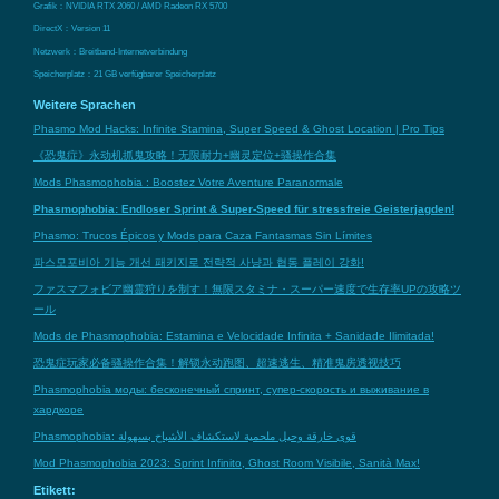
Grafik：NVIDIA RTX 2060 / AMD Radeon RX 5700
DirectX：Version 11
Netzwerk：Breitband-Internetverbindung
Speicherplatz：21 GB verfügbarer Speicherplatz
Weitere Sprachen
Phasmo Mod Hacks: Infinite Stamina, Super Speed & Ghost Location | Pro Tips
《恐鬼症》永动机抓鬼攻略！无限耐力+幽灵定位+骚操作合集
Mods Phasmophobia : Boostez Votre Aventure Paranormale
Phasmophobia: Endloser Sprint & Super-Speed für stressfreie Geisterjagden!
Phasmo: Trucos Épicos y Mods para Caza Fantasmas Sin Límites
파스모포비아 기능 개선 패키지로 전략적 사냥과 협동 플레이 강화!
ファスマフォビア幽霊狩りを制す！無限スタミナ・スーパー速度で生存率UPの攻略ツ
ール
Mods de Phasmophobia: Estamina e Velocidade Infinita + Sanidade Ilimitada!
恐鬼症玩家必备骚操作合集！解锁永动跑图、超速逃生、精准鬼房透视技巧
Phasmophobia моды: бесконечный спринт, супер-скорость и выживание в
хардкоре
Phasmophobia: قوى خارقة وحيل ملحمية لاستكشاف الأشباح بسهولة
Mod Phasmophobia 2023: Sprint Infinito, Ghost Room Visibile, Sanità Max!
Etikett: