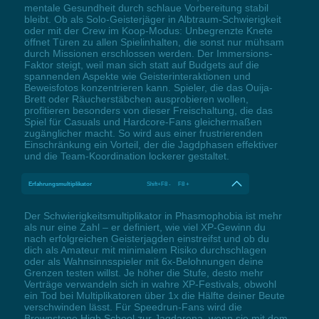
mentale Gesundheit durch schlaue Vorbereitung stabil
bleibt. Ob als Solo-Geisterjäger in Albtraum-Schwierigkeit
oder mit der Crew im Koop-Modus: Unbegrenzte Knete
öffnet Türen zu allen Spielinhalten, die sonst nur mühsam
durch Missionen erschlossen werden. Der Immersions-
Faktor steigt, weil man sich statt auf Budgets auf die
spannenden Aspekte wie Geisterinteraktionen und
Beweisfotos konzentrieren kann. Spieler, die das Ouija-
Brett oder Räucherstäbchen ausprobieren wollen,
profitieren besonders von dieser Freischaltung, die das
Spiel für Casuals und Hardcore-Fans gleichermaßen
zugänglicher macht. So wird aus einer frustrierenden
Einschränkung ein Vorteil, der die Jagdphasen effektiver
und die Team-Koordination lockerer gestaltet.
Erfahrungsmultiplikator
Shift+F8 - F8 +
Der Schwierigkeitsmultiplikator in Phasmophobia ist mehr
als nur eine Zahl – er definiert, wie viel XP-Gewinn du
nach erfolgreichen Geisterjagden einstreifst und ob du
dich als Amateur mit minimalem Risiko durchschlagen
oder als Wahnsinnsspieler mit 6x-Belohnungen deine
Grenzen testen willst. Je höher die Stufe, desto mehr
Verträge verwandeln sich in wahre XP-Festivals, obwohl
ein Tod bei Multiplikatoren über 1x die Hälfte deiner Beute
verschwinden lässt. Für Speedrun-Fans wird die
Brownstone High School zur Jagdarena, wenn sie mit dem