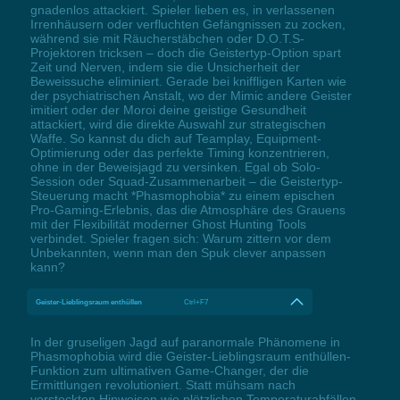
gnadenlos attackiert. Spieler lieben es, in verlassenen
Irrenhäusern oder verfluchten Gefängnissen zu zocken,
während sie mit Räucherstäbchen oder D.O.T.S-
Projektoren tricksen – doch die Geistertyp-Option spart
Zeit und Nerven, indem sie die Unsicherheit der
Beweissuche eliminiert. Gerade bei kniffligen Karten wie
der psychiatrischen Anstalt, wo der Mimic andere Geister
imitiert oder der Moroi deine geistige Gesundheit
attackiert, wird die direkte Auswahl zur strategischen
Waffe. So kannst du dich auf Teamplay, Equipment-
Optimierung oder das perfekte Timing konzentrieren,
ohne in der Beweisjagd zu versinken. Egal ob Solo-
Session oder Squad-Zusammenarbeit – die Geistertyp-
Steuerung macht *Phasmophobia* zu einem epischen
Pro-Gaming-Erlebnis, das die Atmosphäre des Grauens
mit der Flexibilität moderner Ghost Hunting Tools
verbindet. Spieler fragen sich: Warum zittern vor dem
Unbekannten, wenn man den Spuk clever anpassen
kann?
Geister-Lieblingsraum enthüllen
Ctrl+F7
In der gruseligen Jagd auf paranormale Phänomene in
Phasmophobia wird die Geister-Lieblingsraum enthüllen-
Funktion zum ultimativen Game-Changer, der die
Ermittlungen revolutioniert. Statt mühsam nach
versteckten Hinweisen wie plötzlichen Temperaturabfällen