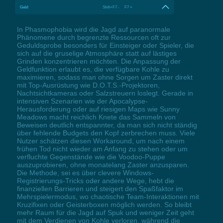
Geld
Shift+F7 - F7 +
In Phasmophobia wird die Jagd auf paranormale
Phänomene durch begrenzte Ressourcen oft zur
Geduldsprobe besonders für Einsteiger oder Spieler, die
sich auf die gruselige Atmosphäre statt auf lästiges
Grinden konzentrieren möchten. Die Anpassung der
Geldfunktion erlaubt es, die verfügbare Kohle zu
maximieren, sodass man ohne Sorgen um Zaster direkt
mit Top-Ausrüstung wie D.O.T.S.-Projektoren,
Nachtsichtkameras oder Salzstreuern loslegt. Gerade in
intensiven Szenarien wie der Apocalypse-
Herausforderung oder auf riesigen Maps wie Sunny
Meadows macht reichlich Knete das Sammeln von
Beweisen deutlich entspannter, da man sich nicht ständig
über fehlende Budgets den Kopf zerbrechen muss. Viele
Nutzer schätzen diesen Workaround, um nach einem
frühen Tod nicht wieder am Anfang zu stehen oder um
verfluchte Gegenstände wie die Voodoo-Puppe
auszuprobieren, ohne monatelang Zaster anzusparen.
Die Methode, sei es über clevere Windows-
Registrierungs-Tricks oder andere Wege, hebt die
finanziellen Barrieren und steigert den Spaßfaktor im
Mehrspielermodus, wo chaotische Team-Interaktionen mit
Kruzifixen oder Geisterboxen möglich werden. So bleibt
mehr Raum für die Jagd auf Spuk und weniger Zeit geht
mit dem Verdienen von Kohle verloren, während die