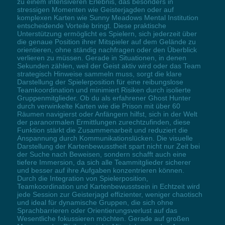
zu einem intensiveren Erlebnis, das besonders in
stressigen Momenten wie Geisterjagden oder auf
komplexen Karten wie Sunny Meadows Mental Institution
entscheidende Vorteile bringt. Diese praktische
Unterstützung ermöglicht es Spielern, sich jederzeit über
die genaue Position ihrer Mitspieler auf dem Gelände zu
orientieren, ohne ständig nachfragen oder den Überblick
verlieren zu müssen. Gerade in Situationen, in denen
Sekunden zählen, weil der Geist aktiv wird oder das Team
strategisch Hinweise sammeln muss, sorgt die klare
Darstellung der Spielerposition für eine reibungslose
Teamkoordination und minimiert Risiken durch isolierte
Gruppenmitglieder. Ob du als erfahrener Ghost Hunter
durch verwinkelte Karten wie die Prison mit über 60
Räumen navigierst oder Anfängern hilfst, sich in der Welt
der paranormalen Ermittlungen zurechtzufinden, diese
Funktion stärkt die Zusammenarbeit und reduziert die
Anspannung durch Kommunikationslücken. Die visuelle
Darstellung der Kartenbewusstheit spart nicht nur Zeit bei
der Suche nach Beweisen, sondern schafft auch eine
tiefere Immersion, da sich alle Teammitglieder sicherer
und besser auf ihre Aufgaben konzentrieren können.
Durch die Integration von Spielerposition,
Teamkoordination und Kartenbewusstsein in Echtzeit wird
jede Session zur Geisterjagd effizienter, weniger chaotisch
und ideal für dynamische Gruppen, die sich ohne
Sprachbarrieren oder Orientierungsverlust auf das
Wesentliche fokussieren möchten. Gerade auf großen