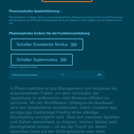
Phasmophobia Spieleinführung：
Phasmophobia is a 4 player online co-op psychological horror. Paranormal activity is on the rise and it’s up to you
and your team to use all the ghost-hunting equipment at your disposal in order to gather as much evidence as you
can.
Phasmophobia Ändern Sie die Funktionseinleitung
Schalter Erweiterter Modus
Schalter Supermodus
Plattform unterstützen:
steam
Unbegrenzte Ausdauer
F1
In Phasmophobia ist das Management von Ausdauer ein
entscheidender Faktor, um dem Schrecken der
Jagdphase zu entkommen oder Beweise effizient zu
sammeln. Mit der Modifikation 'Unbegrenzte Ausdauer'
wird das Spielerlebnis revolutioniert, indem Geistern das
einzigartige Geisterjagd-Feeling ohne ständige
Erschöpfung ermöglicht wird. Statt sich zwischen Sprinten
und Gehen abwechseln zu müssen, können Spieler jetzt
durchgehend rennen – ob bei der Flucht vor einem
wütenden Geist auf der Gefängniskarte oder beim