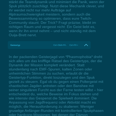
stärkt die Teamdynamik und minimiert die Panik, wenn der
Spuk plötzlich zuschlägt. Nutzt diese Mechanik clever, und
ihr werdet nicht nur mehr Aufträge auf
Alptraumschwierigkeit meistern, sondern auch die
Beweissammlung so optimieren, dass eure Twitch-
Community staunt. Der Trick? Fragt präzise, bleibt im
richtigen Raum und vergesst nicht: Ein Geist liebt es,
wenn ihr ihn ernst nehmt – und nicht ständig mit dem
Ouija-Brett nervt.
Geistertyp
Ctrl+Shift+F6 - Ctrl+F6 +
In der packenden Geisterjagd von *Phasmophobia* dreht
sich alles um das knifflige Rätsel des Geistertyps, der die
Dynamik der Mission komplett verändert. Statt
stundenlang nach EMF-Spuren, kalten Zonen oder
unheimlichen Stimmen zu suchen, erlaubt dir die
Geistertyp-Funktion, direkt loszulegen und den Spuk
gezielt zu steuern. Egal ob du gegen einen Poltergeist mit
chaotischen Jagden antreten oder den Banshee mit
seiner singulären Furcht aus der Ferne testen willst – hier
entscheidest du, welche Beweise im Fokus stehen und
wie intensiv das Gespenst die Spielwelt dominiert. Die
Anpassung von Jagdfrequenz oder Aktivität macht es
möglich, die Herausforderung zu skalieren: Weniger
gruselige Anfänger-Runden mit kontrollierten Spukphasen
oder hardcore-Missionen, bei denen der Dämon