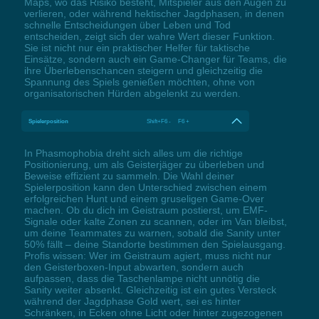
Maps, wo das Risiko besteht, Mitspieler aus den Augen zu
verlieren, oder während hektischer Jagdphasen, in denen
schnelle Entscheidungen über Leben und Tod
entscheiden, zeigt sich der wahre Wert dieser Funktion.
Sie ist nicht nur ein praktischer Helfer für taktische
Einsätze, sondern auch ein Game-Changer für Teams, die
ihre Überlebenschancen steigern und gleichzeitig die
Spannung des Spiels genießen möchten, ohne von
organisatorischen Hürden abgelenkt zu werden.
Spielerposition
Shift+F6 - F6 +
In Phasmophobia dreht sich alles um die richtige
Positionierung, um als Geisterjäger zu überleben und
Beweise effizient zu sammeln. Die Wahl deiner
Spielerposition kann den Unterschied zwischen einem
erfolgreichen Hunt und einem gruseligen Game-Over
machen. Ob du dich im Geistraum postierst, um EMF-
Signale oder kalte Zonen zu scannen, oder im Van bleibst,
um deine Teammates zu warnen, sobald die Sanity unter
50% fällt – deine Standorte bestimmen den Spielausgang.
Profis wissen: Wer im Geistraum agiert, muss nicht nur
den Geisterboxen-Input abwarten, sondern auch
aufpassen, dass die Taschenlampe nicht unnötig die
Sanity weiter absenkt. Gleichzeitig ist ein gutes Versteck
während der Jagdphase Gold wert, sei es hinter
Schränken, in Ecken ohne Licht oder hinter zugezogenen