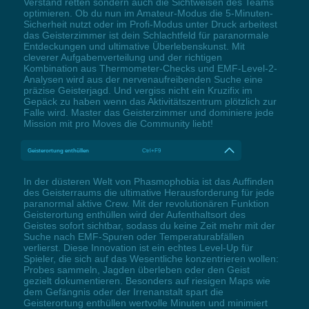
Verstand retten sondern auch die Sichtweisen des Teams
optimieren. Ob du nun im Amateur-Modus die 5-Minuten-
Sicherheit nutzt oder im Profi-Modus unter Druck arbeitest
das Geisterzimmer ist dein Schlachtfeld für paranormale
Entdeckungen und ultimative Überlebenskunst. Mit
cleverer Aufgabenverteilung und der richtigen
Kombination aus Thermometer-Checks und EMF-Level-2-
Analysen wird aus der nervenaufreibenden Suche eine
präzise Geisterjagd. Und vergiss nicht ein Kruzifix im
Gepäck zu haben wenn das Aktivitätszentrum plötzlich zur
Falle wird. Master das Geisterzimmer und dominiere jede
Mission mit pro Moves die Community liebt!
Geisterortung enthüllen
Ctrl+F9
In der düsteren Welt von Phasmophobia ist das Auffinden
des Geisterraums die ultimative Herausforderung für jede
paranormal aktive Crew. Mit der revolutionären Funktion
Geisterortung enthüllen wird der Aufenthaltsort des
Geistes sofort sichtbar, sodass du keine Zeit mehr mit der
Suche nach EMF-Spuren oder Temperaturabfällen
verlierst. Diese Innovation ist ein echtes Level-Up für
Spieler, die sich auf das Wesentliche konzentrieren wollen:
Probes sammeln, Jagden überleben oder den Geist
gezielt dokumentieren. Besonders auf riesigen Maps wie
dem Gefängnis oder der Irrenanstalt spart die
Geisterortung enthüllen wertvolle Minuten und minimiert