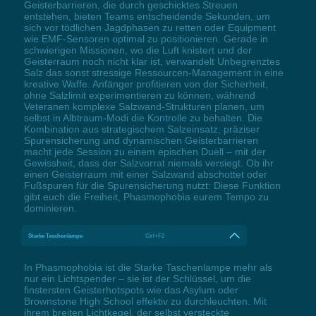
Geisterbarrieren, die durch geschicktes Streuen
entstehen, bieten Teams entscheidende Sekunden, um
sich vor tödlichen Jagdphasen zu retten oder Equipment
wie EMF-Sensoren optimal zu positionieren. Gerade in
schwierigen Missionen, wo die Luft knistert und der
Geisterraum noch nicht klar ist, verwandelt Unbegrenztes
Salz das sonst stressige Ressourcen-Management in eine
kreative Waffe. Anfänger profitieren von der Sicherheit,
ohne Salzlimit experimentieren zu können, während
Veteranen komplexe Salzwand-Strukturen planen, um
selbst in Albtraum-Modi die Kontrolle zu behalten. Die
Kombination aus strategischem Salzeinsatz, präziser
Spurensicherung und dynamischen Geisterbarrieren
macht jede Session zu einem epischen Duell – mit der
Gewissheit, dass der Salzvorrat niemals versiegt. Ob ihr
einen Geisterraum mit einer Salzwand abschottet oder
Fußspuren für die Spurensicherung nutzt: Diese Funktion
gibt euch die Freiheit, Phasmophobia eurem Tempo zu
dominieren.
Starke Taschenlampe
Ctrl+F2
In Phasmophobia ist die Starke Taschenlampe mehr als
nur ein Lichtspender – sie ist der Schlüssel, um die
finstersten Geisterhotspots wie das Asylum oder
Brownstone High School effektiv zu durchleuchten. Mit
ihrem breiten Lichtkegel, der selbst versteckte