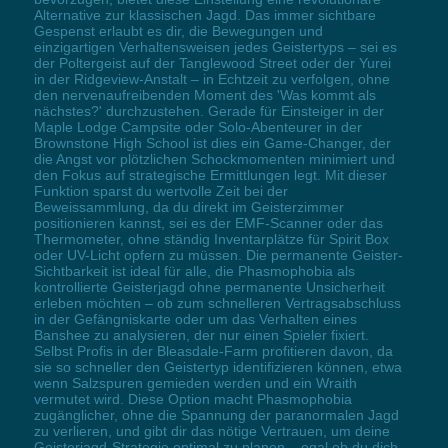
Alternative zur klassischen Jagd. Das immer sichtbare
Gespenst erlaubt es dir, die Bewegungen und
einzigartigen Verhaltensweisen jedes Geistertyps – sei es
der Poltergeist auf der Tanglewood Street oder der Yurei
in der Ridgeview-Anstalt – in Echtzeit zu verfolgen, ohne
den nervenaufreibenden Moment des 'Was kommt als
nächstes?' durchzustehen. Gerade für Einsteiger in der
Maple Lodge Campsite oder Solo-Abenteurer in der
Brownstone High School ist dies ein Game-Changer, der
die Angst vor plötzlichen Schockmomenten minimiert und
den Fokus auf strategische Ermittlungen legt. Mit dieser
Funktion sparst du wertvolle Zeit bei der
Beweissammlung, da du direkt im Geisterzimmer
positionieren kannst, sei es der EMF-Scanner oder das
Thermometer, ohne ständig Inventarplätze für Spirit Box
oder UV-Licht opfern zu müssen. Die permanente Geister-
Sichtbarkeit ist ideal für alle, die Phasmophobia als
kontrollierte Geisterjagd ohne permanente Unsicherheit
erleben möchten – ob zum schnelleren Vertragsabschluss
in der Gefängniskarte oder um das Verhalten eines
Banshee zu analysieren, der nur einen Spieler fixiert.
Selbst Profis in der Bleasdale-Farm profitieren davon, da
sie so schneller den Geistertyp identifizieren können, etwa
wenn Salzspuren gemieden werden und ein Wraith
vermutet wird. Diese Option macht Phasmophobia
zugänglicher, ohne die Spannung der paranormalen Jagd
zu verlieren, und gibt dir das nötige Vertrauen, um deine
Geisterjagd-Strategie optimal zu planen – egal ob du dich