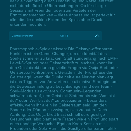
der die Spannung durch Umgebung und Rätsel entsteht,
nicht durch tödliche Überraschungen. Ob für chillige
Sessions mit Freunden oder zum Vertiefen der
Ermittlungsmechaniken – diese Anpassung ist perfekt für
alle, die die dunklen Ecken des Spiels ohne Druck
erkunden möchten.
Geisttyp offenbaren
Ctrl+F5
Phasmophobia-Spieler wissen: Die Geisttyp-offenbaren-
Funktion ist ein Game-Changer, um die Identität des
Spuks schneller zu knacken. Statt stundenlang nach EMF-
Level-5-Spuren oder Geisterschrift zu suchen, könnt ihr
den Geist direkt durch gezielte Fragen via Ouija-Brett oder
Geisterbox konfrontieren. Gerade in der Frühphase der
Geisterjagd, wenn die Dunkelheit eure Nerven blanklegt,
ist das Triggern von Antworten die ultimative Strategie, um
die Beweissammlung zu beschleunigen und den Team-
Spuk-Modus zu aktivieren. Community-Legenden
schwören darauf, den Geist mit Statements wie 'Was bist
du?' oder 'Wer bist du?' zu provozieren – besonders
effektiv, wenn ihr allein im Geisterraum seid, um den
Shade oder Dämon zu zwingen, sich zu outen. Doch
Achtung: Das Ouija-Brett frisst schnell eure geistige
Gesundheit, also plant eure Fragen wie ein Profi und spart
euch unnötige Versuche. Egal ob Koop-Session mit
Freunden oder Solo-Run – die Geisttyp-offenbaren-Taktik