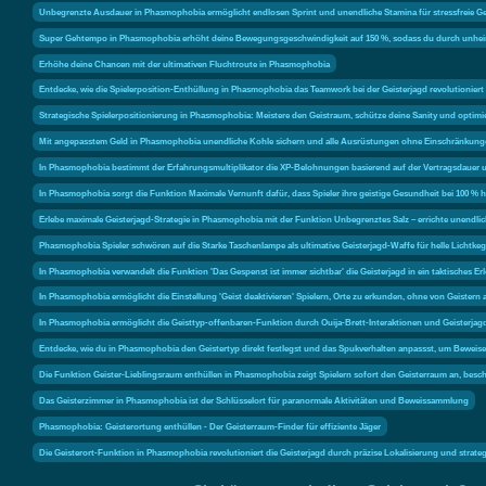
Unbegrenzte Ausdauer in Phasmophobia ermöglicht endlosen Sprint und unendliche Stamina für stressfreie Ge
Super Gehtempo in Phasmophobia erhöht deine Bewegungsgeschwindigkeit auf 150 %, sodass du durch unheimlic
Erhöhe deine Chancen mit der ultimativen Fluchtroute in Phasmophobia
Entdecke, wie die Spielerposition-Enthüllung in Phasmophobia das Teamwork bei der Geisterjagd revolutioniert
Strategische Spielerpositionierung in Phasmophobia: Meistere den Geistraum, schütze deine Sanity und optimier
Mit angepasstem Geld in Phasmophobia unendliche Kohle sichern und alle Ausrüstungen ohne Einschränkung
In Phasmophobia bestimmt der Erfahrungsmultiplikator die XP-Belohnungen basierend auf der Vertragsdauer un
In Phasmophobia sorgt die Funktion Maximale Vernunft dafür, dass Spieler ihre geistige Gesundheit bei 100 %
Erlebe maximale Geisterjagd-Strategie in Phasmophobia mit der Funktion Unbegrenztes Salz – errichte unendli
Phasmophobia Spieler schwören auf die Starke Taschenlampe als ultimative Geisterjagd-Waffe für helle Lichtkege
In Phasmophobia verwandelt die Funktion 'Das Gespenst ist immer sichtbar' die Geisterjagd in ein taktisches Erl
In Phasmophobia ermöglicht die Einstellung 'Geist deaktivieren' Spielern, Orte zu erkunden, ohne von Geistern 
In Phasmophobia ermöglicht die Geisttyp-offenbaren-Funktion durch Ouija-Brett-Interaktionen und Geisterjagd
Entdecke, wie du in Phasmophobia den Geistertyp direkt festlegst und das Spukverhalten anpassst, um Beweise 
Die Funktion Geister-Lieblingsraum enthüllen in Phasmophobia zeigt Spielern sofort den Geisterraum an, besc
Das Geisterzimmer in Phasmophobia ist der Schlüsselort für paranormale Aktivitäten und Beweissammlung
Phasmophobia: Geisterortung enthüllen - Der Geisterraum-Finder für effiziente Jäger
Die Geisterort-Funktion in Phasmophobia revolutioniert die Geisterjagd durch präzise Lokalisierung und strategi