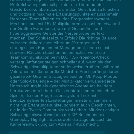
Profi-Schwierigkeitsmultiplikator die Thermometer-
Geisterbox-Kombo nutzen, um den Geist früh zu knacken
und trotzdem maximale Erfahrungspunkte einzusammeln.
Hardcore-Teams lieben es, den Progressionssystem-
Mechanismus mit 15x-Multiplikatoren zu pushen, etwa auf
der Grafton Farmhouse, wo null Gesundheit und
hyperaggressive Geister die Nervenprobe perfekt
machen. Der Schlüssel zum Erfolg? Die richtige Balance
zwischen risikoreichen Albtraum-Verträgen und
strategischem Equipment-Management, denn selbst
stärkere Räucherstäbchen helfen nichts, wenn die
Teamkommunikation beim D.O.T.S.-Projektor-Check
versagt. Anfänger steigen schneller auf, wenn sie den
Schwierigkeitsmultiplikator stufenweise erhöhen, während
Veteranen mit 3x- oder 6x-Modi ihre Prestigeränge durch
gezielte XP-Gewinn-Strategien pushen. Ob Koop-Modus
oder Solo-Challenge – der Multiplikator verwandelt jede
Untersuchung in ein dynamisches Abenteuer, bei dem
Lernkurven durch harte Geisterinteraktionen entstehen.
Spieler, die den Progressionssystem-Trick mit
benutzerdefinierten Einstellungen meistern, sammeln
nicht nur Erfahrungspunkte, sondern auch Geschichten,
die in der Twitch-Community viral gehen. Mit der richtigen
Schwierigkeitswahl wird aus der XP-Belohnung ein
Gameplay-Highlight, das sowohl die Jagd als auch die
Karriereentwicklung zum Adrenalin-Kick macht.