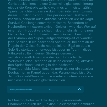
Gerät positionierst – diese Geschwindigkeitsoptimierung
gibt dir die Kontrolle zurück, wenn es am meisten zählt.
Spieler berichten, dass sie durch den intensiven Einsatz
dieser Funktion nicht nur ihre persönlichen Bestzeiten
knacken, sondern auch kritische Szenarien wie die Jagd-
Survival-Challenge souverän meistern. Besonders bei
Nachtreffen mit extrem aktiven Geistern wird klar: Wer auf
einen Sprint-Boost verzichtet, riskiert mehr als nur einen
Game Over. Die Kombination aus präzisem Timing und
der Dynamik der Super-Laufgeschwindigkeit verwandelt
jede Session in ein packendes Abenteuer, bei dem du die
Regeln der Geisterflucht neu definierst. Egal ob du als
Solo-Geisterjäger unterwegs bist oder im Team – diese
Fähigkeit sollte in deiner Strategie genauso
selbstverständlich sein wie die Spirit Box oder der
Weihrauch. Also, schnapp dir deine Ausrüstung, aktiviere
den Sprint-Boost und zeig in den nächsten
Phasmophobia-Maps, dass du mehr als nur ein passiver
Beobachter im Kampf gegen das Paranormale bist. Die
Jagd-Survival-Phase wird nie wieder so intensiv sein wie
mit dieser Geschwindigkeitsrevolution.
Spielerposition enthüllen
F5
In Phasmophobia wird die Jagd auf paranormale
Phänomene durch die Funktion 'Spielerposition enthüllen'