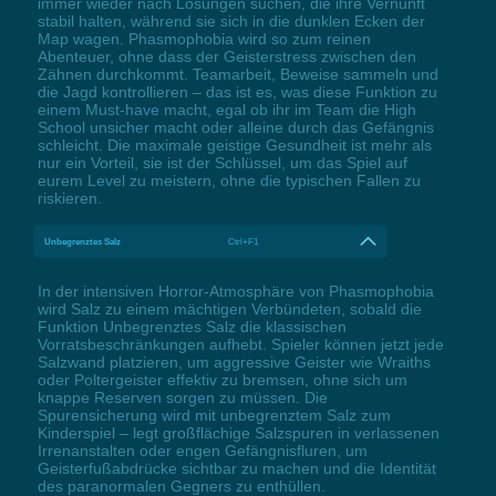
immer wieder nach Lösungen suchen, die ihre Vernunft
stabil halten, während sie sich in die dunklen Ecken der
Map wagen. Phasmophobia wird so zum reinen
Abenteuer, ohne dass der Geisterstress zwischen den
Zähnen durchkommt. Teamarbeit, Beweise sammeln und
die Jagd kontrollieren – das ist es, was diese Funktion zu
einem Must-have macht, egal ob ihr im Team die High
School unsicher macht oder alleine durch das Gefängnis
schleicht. Die maximale geistige Gesundheit ist mehr als
nur ein Vorteil, sie ist der Schlüssel, um das Spiel auf
eurem Level zu meistern, ohne die typischen Fallen zu
riskieren.
Unbegrenztes Salz
Ctrl+F1
In der intensiven Horror-Atmosphäre von Phasmophobia
wird Salz zu einem mächtigen Verbündeten, sobald die
Funktion Unbegrenztes Salz die klassischen
Vorratsbeschränkungen aufhebt. Spieler können jetzt jede
Salzwand platzieren, um aggressive Geister wie Wraiths
oder Poltergeister effektiv zu bremsen, ohne sich um
knappe Reserven sorgen zu müssen. Die
Spurensicherung wird mit unbegrenztem Salz zum
Kinderspiel – legt großflächige Salzspuren in verlassenen
Irrenanstalten oder engen Gefängnisfluren, um
Geisterfußabdrücke sichtbar zu machen und die Identität
des paranormalen Gegners zu enthüllen.