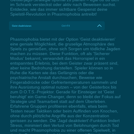
im Schrank versteckst oder aktiv nach Beweisen suchst.
Entdecke, wie das immer sichtbare Gespenst deine
Spielstil-Revolution in Phasmophobia antreibt!
Geist deaktivieren
Ctrl+F4
Phasmophobia bietet mit der Option 'Geist deaktivieren'
eine geniale Möglichkeit, die gruselige Atmosphäre des
Spiels zu genießen, ohne sich Sorgen um tödliche Jagden
machen zu müssen. Diese Funktion, oft als 'Sicherer
Modus' bekannt, verwandelt das Horrorspiel in ein
entspanntes Erlebnis, bei dem Geister zwar präsent sind,
aber keine Bedrohung darstellen. Spieler können so in
Ruhe die Karten wie das Gefängnis oder die
psychiatrische Anstalt durchsuchen, Beweise wie
Fingerabdrücke oder Gefriertemperaturen sammeln und
ihre Ausrüstung optimal nutzen – von der Geisterbox bis
zum D.O.T.S.-Projektor. Gerade für Einsteiger ist 'Geist
beruhigt' ein Game-Changer, denn so bleibt der Fokus auf
Strategie und Teamarbeit statt auf dem Überleben.
Erfahrene Gruppen profitieren ebenfalls, etwa beim
Testen neuer Taktiken oder beim Auffinden von Knochen,
ohne durch plötzliche Angriffe aus der Konzentration
gerissen zu werden. Die 'Jagd deaktiviert'-Funktion lindert
Stress, minimiert den Verlust von Belohnungen durch Tod
und macht Phasmophobia zu einer offenen Spielwelt, in