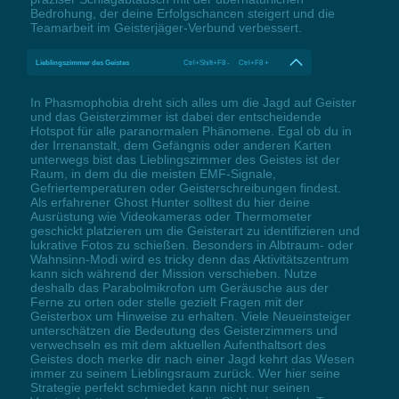
Bedrohung, der deine Erfolgschancen steigert und die
Teamarbeit im Geisterjäger-Verbund verbessert.
Lieblingszimmer des Geistes
Ctrl+Shift+F8 - Ctrl+F8 +
In Phasmophobia dreht sich alles um die Jagd auf Geister
und das Geisterzimmer ist dabei der entscheidende
Hotspot für alle paranormalen Phänomene. Egal ob du in
der Irrenanstalt, dem Gefängnis oder anderen Karten
unterwegs bist das Lieblingszimmer des Geistes ist der
Raum, in dem du die meisten EMF-Signale,
Gefriertemperaturen oder Geisterschreibungen findest.
Als erfahrener Ghost Hunter solltest du hier deine
Ausrüstung wie Videokameras oder Thermometer
geschickt platzieren um die Geisterart zu identifizieren und
lukrative Fotos zu schießen. Besonders in Albtraum- oder
Wahnsinn-Modi wird es tricky denn das Aktivitätszentrum
kann sich während der Mission verschieben. Nutze
deshalb das Parabolmikrofon um Geräusche aus der
Ferne zu orten oder stelle gezielt Fragen mit der
Geisterbox um Hinweise zu erhalten. Viele Neueinsteiger
unterschätzen die Bedeutung des Geisterzimmers und
verwechseln es mit dem aktuellen Aufenthaltsort des
Geistes doch merke dir nach einer Jagd kehrt das Wesen
immer zu seinem Lieblingsraum zurück. Wer hier seine
Strategie perfekt schmiedet kann nicht nur seinen