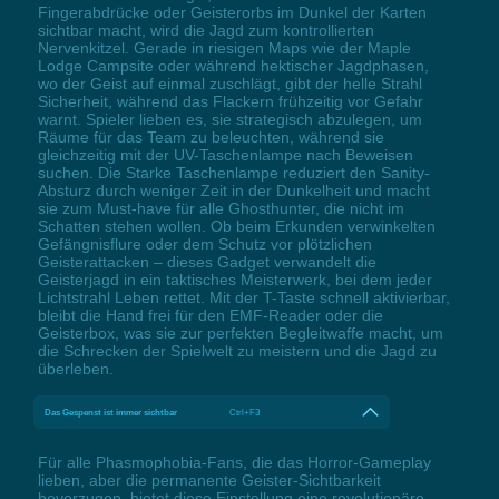
Fingerabdrücke oder Geisterorbs im Dunkel der Karten
sichtbar macht, wird die Jagd zum kontrollierten
Nervenkitzel. Gerade in riesigen Maps wie der Maple
Lodge Campsite oder während hektischer Jagdphasen,
wo der Geist auf einmal zuschlägt, gibt der helle Strahl
Sicherheit, während das Flackern frühzeitig vor Gefahr
warnt. Spieler lieben es, sie strategisch abzulegen, um
Räume für das Team zu beleuchten, während sie
gleichzeitig mit der UV-Taschenlampe nach Beweisen
suchen. Die Starke Taschenlampe reduziert den Sanity-
Absturz durch weniger Zeit in der Dunkelheit und macht
sie zum Must-have für alle Ghosthunter, die nicht im
Schatten stehen wollen. Ob beim Erkunden verwinkelten
Gefängnisflure oder dem Schutz vor plötzlichen
Geisterattacken – dieses Gadget verwandelt die
Geisterjagd in ein taktisches Meisterwerk, bei dem jeder
Lichtstrahl Leben rettet. Mit der T-Taste schnell aktivierbar,
bleibt die Hand frei für den EMF-Reader oder die
Geisterbox, was sie zur perfekten Begleitwaffe macht, um
die Schrecken der Spielwelt zu meistern und die Jagd zu
überleben.
Das Gespenst ist immer sichtbar
Ctrl+F3
Für alle Phasmophobia-Fans, die das Horror-Gameplay
lieben, aber die permanente Geister-Sichtbarkeit
bevorzugen, bietet diese Einstellung eine revolutionäre