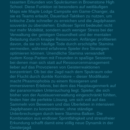
rasanten Erkunden von Spukräumen in Brownstone High
School. Diese Funktion ist besonders auf weitläufigen
Maps wie Maple Lodge Campsite ein Game-Changer, da
sie es Teams erlaubt, Dauerlauf-Taktiken zu nutzen, um
kritische Ziele schneller zu erreichen und die Jagdphasen
souverän zu überstehen. Endloser Sprint bedeutet nicht
nur mehr Mobilität, sondern auch weniger Stress bei der
Verwaltung der geistigen Gesundheit und der mentalen
Belastung durch knappe Ressourcen. Anfänger profitieren
davon, da sie so häufige Tode durch erschöpfte Stamina
vermeiden, während erfahrene Spieler ihre Strategien
optimieren können. Unendliche Stamina verwandelt
zudem Koop-Partien mit Freunden in spaßige Sessions,
bei denen man sich statt auf Ressourcenmanagement
lieber auf das Provozieren von Geisterreaktionen
konzentriert. Ob bei der Jagd nach dem Spukraum oder
der Flucht durch dunkle Korridore – dieser Modifikator
macht Phasmophobia zu einem flüssigeren und
immersiveren Erlebnis, bei dem das Hauptaugenmerk auf
der paranormalen Untersuchung liegt. Spieler, die sich
bisher von der Ausdauerverwaltung eingeschränkt fühlten,
finden hier die perfekte Lösung, um sich voll auf das
Sammeln von Beweisen und das Überleben in intensiven
Jagdphasen zu konzentrieren, ohne ständige
Unterbrechungen durch leere Stamina-Balken. Die
Kombination aus endloser Sprintfähigkeit und stressfreier
Erkundung schafft damit eine völlig neue Dynamik in der
Geisterjagd.