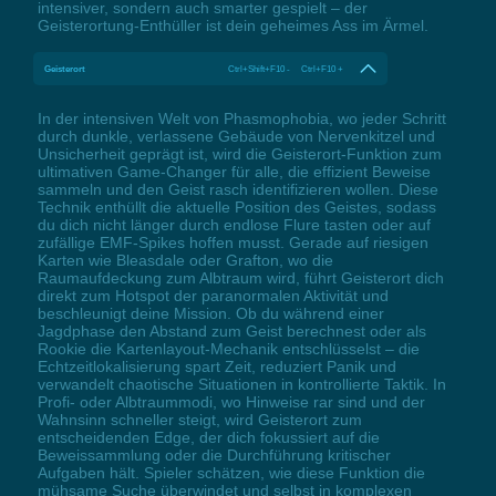
intensiver, sondern auch smarter gespielt – der
Geisterortung-Enthüller ist dein geheimes Ass im Ärmel.
Geisterort
Ctrl+Shift+F10 - Ctrl+F10 +
In der intensiven Welt von Phasmophobia, wo jeder Schritt
durch dunkle, verlassene Gebäude von Nervenkitzel und
Unsicherheit geprägt ist, wird die Geisterort-Funktion zum
ultimativen Game-Changer für alle, die effizient Beweise
sammeln und den Geist rasch identifizieren wollen. Diese
Technik enthüllt die aktuelle Position des Geistes, sodass
du dich nicht länger durch endlose Flure tasten oder auf
zufällige EMF-Spikes hoffen musst. Gerade auf riesigen
Karten wie Bleasdale oder Grafton, wo die
Raumaufdeckung zum Albtraum wird, führt Geisterort dich
direkt zum Hotspot der paranormalen Aktivität und
beschleunigt deine Mission. Ob du während einer
Jagdphase den Abstand zum Geist berechnest oder als
Rookie die Kartenlayout-Mechanik entschlüsselst – die
Echtzeitlokalisierung spart Zeit, reduziert Panik und
verwandelt chaotische Situationen in kontrollierte Taktik. In
Profi- oder Albtraummodi, wo Hinweise rar sind und der
Wahnsinn schneller steigt, wird Geisterort zum
entscheidenden Edge, der dich fokussiert auf die
Beweissammlung oder die Durchführung kritischer
Aufgaben hält. Spieler schätzen, wie diese Funktion die
mühsame Suche überwindet und selbst in komplexen