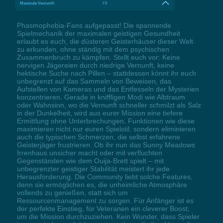
Maximale Vernunft
F9
Phasmophobia-Fans aufgepasst! Die spannende
Spielmechanik der maximalen geistigen Gesundheit
erlaubt es euch, die düsteren Geisterhäuser dieser Welt
zu erkunden, ohne ständig mit dem psychischen
Zusammenbruch zu kämpfen. Stellt euch vor: Keine
nervigen Jägereien durch niedrige Vernunft, keine
hektische Suche nach Pillen – stattdessen könnt ihr euch
unbegrenzt auf das Sammeln von Beweisen, das
Aufstellen von Kameras und das Entfesseln der Mysterien
konzentrieren. Gerade in kniffligen Modi wie Albtraum
oder Wahnsinn, wo die Vernunft schneller schmilzt als Salz
in der Dunkelheit, wird aus eurer Mission eine tiefere
Ermittlung ohne Unterbrechungen. Funktionen wie diese
maximieren nicht nur euren Spielstil, sondern eliminieren
auch die typischen Schmerzen, die selbst erfahrene
Geisterjäger frustrieren. Ob ihr nun das Sunny Meadows
Irrenhaus unsicher macht oder mit verfluchten
Gegenständen wie dem Ouija-Brett spielt – mit
unbegrenzter geistiger Stabilität meistert ihr jede
Herausforderung. Die Community liebt solche Features,
denn sie ermöglichen es, die unheimliche Atmosphäre
vollends zu genießen, statt sich um
Ressourcenmanagement zu sorgen. Für Anfänger ist es
der perfekte Einstieg, für Veteranen ein cleverer Boost,
um die Mission durchzuziehen. Kein Wunder, dass Spieler