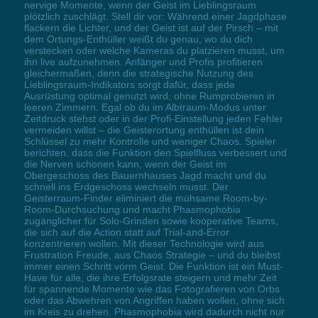
nervige Momente, wenn der Geist im Lieblingsraum
plötzlich zuschlägt. Stell dir vor: Während einer Jagdphase
flackern die Lichter, und der Geist ist auf der Pirsch – mit
dem Ortungs-Enthüller weißt du genau, wo du dich
verstecken oder welche Kameras du platzieren musst, um
ihn live aufzunehmen. Anfänger und Profis profitieren
gleichermaßen, denn die strategische Nutzung des
Lieblingsraum-Indikators sorgt dafür, dass jede
Ausrüstung optimal genutzt wird, ohne Rumprobieren in
leeren Zimmern. Egal ob du im Albtraum-Modus unter
Zeitdruck stehst oder in der Profi-Einstellung jeden Fehler
vermeiden willst – die Geisterortung enthüllen ist dein
Schlüssel zu mehr Kontrolle und weniger Chaos. Spieler
berichten, dass die Funktion den Spielfluss verbessert und
die Nerven schonen kann, wenn der Geist im
Obergeschoss des Bauernhauses Jagd macht und du
schnell ins Erdgeschoss wechseln musst. Der
Geisterraum-Finder eliminiert die mühsame Room-by-
Room-Durchsuchung und macht Phasmophobia
zugänglicher für Solo-Grinden sowie kooperative Teams,
die sich auf die Action statt auf Trial-and-Error
konzentrieren wollen. Mit dieser Technologie wird aus
Frustration Freude, aus Chaos Strategie – und du bleibst
immer einen Schritt vorm Geist. Die Funktion ist ein Must-
Have für alle, die ihre Erfolgsrate steigern und mehr Zeit
für spannende Momente wie das Fotografieren von Orbs
oder das Abwehren von Angriffen haben wollen, ohne sich
im Kreis zu drehen. Phasmophobia wird dadurch nicht nur