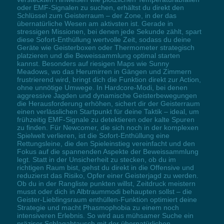
oder EMF-Signalen zu suchen, erhältst du direkt den
Schlüssel zum Geisterraum – der Zone, in der das
übernatürliche Wesen am aktivsten ist. Gerade in
stressigen Missionen, bei denen jede Sekunde zählt, spart
diese Sofort-Enthüllung wertvolle Zeit, sodass du deine
Geräte wie Geisterboxen oder Thermometer strategisch
platzieren und die Beweissammlung optimal starten
kannst. Besonders auf riesigen Maps wie Sunny
Meadows, wo das Herumirren in Gängen und Zimmern
frustrierend wird, bringt dich die Funktion direkt zur Action,
ohne unnötige Umwege. In Hardcore-Modi, bei denen
aggressive Jagden und dynamische Geisterbewegungen
die Herausforderung erhöhen, sichert dir der Geisterraum
einen verlässlichen Startpunkt für deine Taktik – ideal, um
frühzeitig EMF-Signale zu detektieren oder kalte Spuren
zu finden. Für Newcomer, die sich noch in der komplexen
Spielwelt verlieren, ist die Sofort-Enthüllung eine
Rettungsleine, die den Spieleinstieg vereinfacht und den
Fokus auf die spannenden Aspekte der Beweissammlung
legt. Statt in der Unsicherheit zu stecken, ob du im
richtigen Raum bist, gehst du direkt in die Offensive und
reduzierst das Risiko, Opfer einer Geisterjagd zu werden.
Ob du in der Rangliste punkten willst, Zeitdruck meistern
musst oder dich in Albtraummodi behaupten sollst – die
Geister-Lieblingsraum enthüllen-Funktion optimiert deine
Strategie und macht Phasmophobia zu einem noch
intensiveren Erlebnis. So wird aus mühsamer Suche ein
präziser Schlagabtausch mit der übernatürlichen