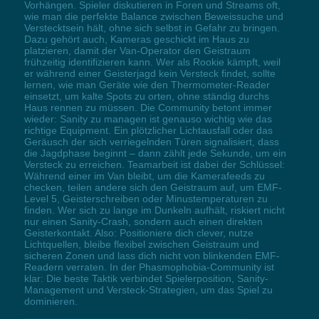
Vorhängen. Spieler diskutieren in Foren und Streams oft,
wie man die perfekte Balance zwischen Beweissuche und
Verstecktsein hält, ohne sich selbst in Gefahr zu bringen.
Dazu gehört auch, Kameras geschickt im Haus zu
platzieren, damit der Van-Operator den Geistraum
frühzeitig identifizieren kann. Wer als Rookie kämpft, weil
er während einer Geisterjagd kein Versteck findet, sollte
lernen, wie man Geräte wie den Thermometer-Reader
einsetzt, um kalte Spots zu orten, ohne ständig durchs
Haus rennen zu müssen. Die Community betont immer
wieder: Sanity zu managen ist genauso wichtig wie das
richtige Equipment. Ein plötzlicher Lichtausfall oder das
Geräusch der sich verriegelnden Türen signalisiert, dass
die Jagdphase beginnt – dann zählt jede Sekunde, um ein
Versteck zu erreichen. Teamarbeit ist dabei der Schlüssel:
Während einer im Van bleibt, um die Kamerafeeds zu
checken, teilen andere sich den Geistraum auf, um EMF-
Level 5, Geisterschreiben oder Minustemperaturen zu
finden. Wer sich zu lange im Dunkeln aufhält, riskiert nicht
nur einen Sanity-Crash, sondern auch einen direkten
Geisterkontakt. Also: Positioniere dich clever, nutze
Lichtquellen, bleibe flexibel zwischen Geistraum und
sicheren Zonen und lass dich nicht von blinkenden EMF-
Readern verraten. In der Phasmophobia-Community ist
klar: Die beste Taktik verbindet Spielerposition, Sanity-
Management und Versteck-Strategien, um das Spiel zu
dominieren.