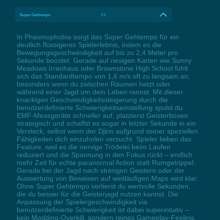
Super Gehtempo
F3
In Phasmophobia sorgt das Super Gehtempo für ein
deutlich flüssigeres Spielerlebnis, indem es die
Bewegungsgeschwindigkeit auf bis zu 2,4 Meter pro
Sekunde boostet. Gerade auf riesigen Karten wie Sunny
Meadows Irrenhaus oder Brownstone High School fühlt
sich das Standardtempo von 1,6 m/s oft zu langsam an,
besonders wenn du zwischen Räumen hetzt oder
während einer Jagd um dein Leben rennst. Mit dieser
knackigen Geschwindigkeitssteigerung durch die
benutzerdefinierte Schwierigkeitseinstellung spulst du
EMF-Messgeräte schneller auf, platzierst Geisterboxen
strategisch und schaffst es sogar in letzter Sekunde in ein
Versteck, selbst wenn der Djinn aufgrund seiner speziellen
Fähigkeiten dich einzuholen versucht. Spieler lieben das
Feature, weil es die nervige Trödelei beim Laufen
reduziert und die Spannung in den Fokus rückt – endlich
mehr Zeit für echte paranormal Action statt Rumgetrippel.
Gerade bei der Jagd nach strengen Geistern oder der
Auswertung von Beweisen auf weitläufigen Maps wird klar:
Ohne Super Gehtempo verlierst du wertvolle Sekunden,
die du besser für die Geisterjagd nutzen kannst. Die
Anpassung der Spielergeschwindigkeit via
benutzerdefinierte Schwierigkeit ist dabei superintuitiv –
kein Modding-Overkill, sondern reines Gameplay-Feeling.