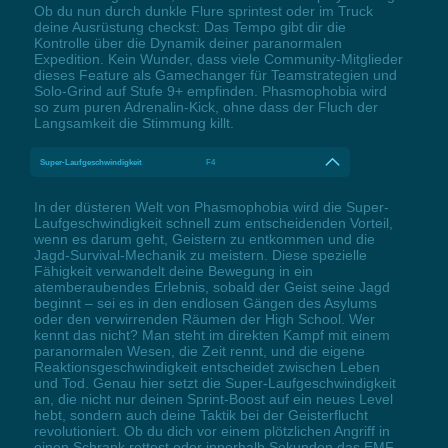
Ob du nun durch dunkle Flure sprintest oder im Truck
deine Ausrüstung checkst: Das Tempo gibt dir die
Kontrolle über die Dynamik deiner paranormalen
Expedition. Kein Wunder, dass viele Community-Mitglieder
dieses Feature als Gamechanger für Teamstrategien und
Solo-Grind auf Stufe 9+ empfinden. Phasmophobia wird
so zum puren Adrenalin-Kick, ohne dass der Fluch der
Langsamkeit die Stimmung killt.
Super-Laufgeschwindigkeit
F4
In der düsteren Welt von Phasmophobia wird die Super-
Laufgeschwindigkeit schnell zum entscheidenden Vorteil,
wenn es darum geht, Geistern zu entkommen und die
Jagd-Survival-Mechanik zu meistern. Diese spezielle
Fähigkeit verwandelt deine Bewegung in ein
atemberaubendes Erlebnis, sobald der Geist seine Jagd
beginnt – sei es in den endlosen Gängen des Asylums
oder den verwirrenden Räumen der High School. Wer
kennt das nicht? Man steht im direkten Kampf mit einem
paranormalen Wesen, die Zeit rennt, und die eigene
Reaktionsgeschwindigkeit entscheidet zwischen Leben
und Tod. Genau hier setzt die Super-Laufgeschwindigkeit
an, die nicht nur deinen Sprint-Boost auf ein neues Level
hebt, sondern auch deine Taktik bei der Geisterflucht
revolutioniert. Ob du dich vor einem plötzlichen Angriff in
einen Schrank rettest oder innerhalb Sekunden das EMF-