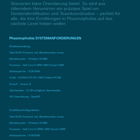
Szenarien klare Orientierung bietet. So wird aus
zitterndem Herumirren ein präzises Spiel um
Geisteridentifikation und Teamkoordination – perfekt für
alle, die ihre Ermittlungen in Phasmophobia auf das
nächste Level heben wollen.
Phasmophobia SYSTEMANFORDERUNGEN
Mindestausstattung:
Setzt 64-Bit-Prozessor und -Betriebssystem voraus
Betriebssystem：Windows 10 64Bit
Prozessor：Intel Core i5-4590 / AMD Ryzen 5 2600
Arbeitsspeicher：8 GB RAM
Grafik：NVIDIA GTX 970 / AMD Radeon R9 390
DirectX：Version 11
Speicherplatz：21 GB verfügbarer Speicherplatz
VR-Unterstützung：OpenXR
Empfohlene Konfigurationen:
Setzt 64-Bit-Prozessor und -Betriebssystem voraus
Betriebssystem：Windows 10 64Bit
Prozessor：Intel Core i5-10600 / AMD Ryzen 5 3600
Arbeitsspeicher：8 GB RAM