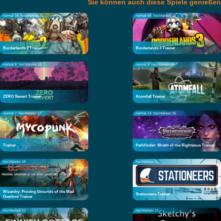
Sie können auch diese Spiele genießen
normal 14
hochfahren 23
normal 48
hochfahren 26
Borderlands 2 Trainer
Borderlands 3 Trainer
normal 8
hochfahren 16
normal 8
hochfahren 14
ZERO Sievert Trainer
Atomfall Trainer
normal 7
hochfahren 17
normal 14
hochfahren 26
Trainer
Pathfinder: Wrath of the Righteous Trainer
hochfahren 18
hochfahren 15
Wizardry: Proving Grounds of the Mad
Stationeers Trainer
Overlord Trainer
hochfahren 10
hochfahren 17