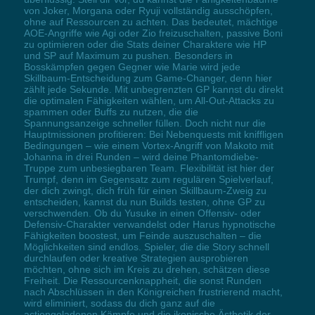
von Joker, Morgana oder Ryuji vollständig ausschöpfen,
ohne auf Ressourcen zu achten. Das bedeutet, mächtige
AOE-Angriffe wie Agi oder Zio freizuschalten, passive Boni
zu optimieren oder die Stats deiner Charaktere wie HP
und SP auf Maximum zu pushen. Besonders in
Bosskämpfen gegen Gegner wie Marie wird jede
Skillbaum-Entscheidung zum Game-Changer, denn hier
zählt jede Sekunde. Mit unbegrenzten GP kannst du direkt
die optimalen Fähigkeiten wählen, um All-Out-Attacks zu
spammen oder Buffs zu nutzen, die die
Spannungsanzeige schneller füllen. Doch nicht nur die
Hauptmissionen profitieren: Bei Nebenquests mit kniffligen
Bedingungen – wie einem Vortex-Angriff von Makoto mit
Johanna in drei Runden – wird deine Phantomdiebe-
Truppe zum unbesiegbaren Team. Flexibilität ist hier der
Trumpf, denn im Gegensatz zum regulären Spielverlauf,
der dich zwingt, dich früh für einen Skillbaum-Zweig zu
entscheiden, kannst du nun Builds testen, ohne GP zu
verschwenden. Ob du Yusuke in einen Offensiv- oder
Defensiv-Charakter verwandelst oder Harus hypnotische
Fähigkeiten boostest, um Feinde auszuschalten – die
Möglichkeiten sind endlos. Spieler, die die Story schnell
durchlaufen oder kreative Strategien ausprobieren
möchten, ohne sich im Kreis zu drehen, schätzen diese
Freiheit. Die Ressourcenknappheit, die sonst Runden
nach Abschlüssen in den Königreichen frustrierend macht,
wird eliminiert, sodass du dich ganz auf die
actiongeladenen Kämpfe und die ikonische Ästhetik der