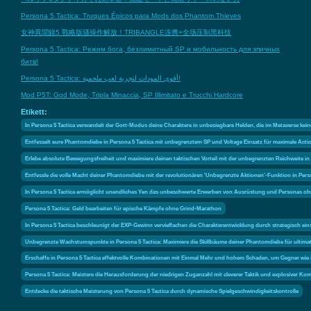
Persona 5 Tactica: Truques Épicos para Mods dos Phantom Thieves
女神異聞錄5 戰略版骚操作解放！TRIBANGLE连携+全场压制黑科技
Persona 5 Tactica: Режим бога, безлимитный SP и мобильность для эпичных
битв!
Persona 5 Tactica: أقوى المودات لتجربة لعب ملحمية!
Mod P5T: God Mode, Tripla Minaccia, SP Illimitato e Trucchi Hardcore
Etikett:
In Persona 5 Tactica verwandelt der Gott-Modus deine Charaktere in unbesiegbare Helden, die im Metaverse kei
Entfesselt eure Phantomdiebe in Persona 5 Tactica mit unbegrenztem SP und Voltage Einsatz für maximale Act
Erlebe absolute Bewegungsfreiheit und maximiere deinen taktischen Vorteil mit der unbegrenzten Reichweite in 
Entfessle die volle Macht deiner Phantomdiebe mit der revolutionären 'Unbegrenzte Aktionen'-Funktion in Perso
In Persona 5 Tactica ermöglicht unendliches Yen das unbeschwerte Erwerben von Ausrüstung und Personas oh
Persona 5 Tactica: Geld bearbeiten für epische Kämpfe ohne Grind-Marathon
In Persona 5 Tactica beschleunigt der EXP-Gewinn vervielfachen die Charakterentwicklung durch strategisch ein
Unbegrenzte Wachstumspunkte in Persona 5 Tactica: Maximiere die Skillbäume deiner Phantomdiebe für ultimati
Erschaffe in Persona 5 Tactica effektvolle Kombinationen mit Einmal Mehr und hohem Schaden, um Gegner wie i
Persona 5 Tactica: Meistere die Herausforderung der niedrigen Zuganzahl mit cleverer Taktik und explosiver Ko
Entdecke die taktische Meisterung von Persona 5 Tactica durch dynamische Spielgeschwindigkeitskontrolle