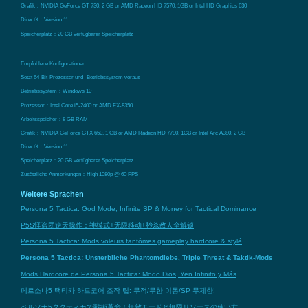
Grafik：NVIDIA GeForce GT 730, 2 GB or AMD Radeon HD 7570, 1GB or Intel HD Graphics 630
DirectX：Version 11
Speicherplatz：20 GB verfügbarer Speicherplatz
Empfohlene Konfigurationen:
Setzt 64-Bit-Prozessor und -Betriebssystem voraus
Betriebssystem：Windows 10
Prozessor：Intel Core i5-2400 or AMD FX-8350
Arbeitsspeicher：8 GB RAM
Grafik：NVIDIA GeForce GTX 650, 1 GB or AMD Radeon HD 7790, 1GB or Intel Arc A380, 2 GB
DirectX：Version 11
Speicherplatz：20 GB verfügbarer Speicherplatz
Zusätzliche Anmerkungen：High 1080p @ 60 FPS
Weitere Sprachen
Persona 5 Tactica: God Mode, Infinite SP & Money for Tactical Dominance
P5S怪盗团逆天操作：神模式+无限移动+秒杀敌人全解锁
Persona 5 Tactica: Mods voleurs fantômes gameplay hardcore & stylé
Persona 5 Tactica: Unsterbliche Phantomdiebe, Triple Threat & Taktik-Mods
Mods Hardcore de Persona 5 Tactica: Modo Dios, Yen Infinito y Más
페르소나5 택티카 하드코어 조작 팁: 무적/무한 이동/SP 무제한!
ペルソナ5タクティカで戦術革命！無敵モードと無限リソースの使い方