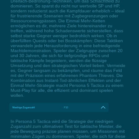
Dreifach-Bedrohung-Techniken, um das Schlachtfeld zu
dominieren. So sparst du nicht nur wertvolle SP und HP,
sondern reduzierst auch die Kampfdauer erheblich – ideal
für frustrierende Szenarien mit Zugbegrenzungen oder
Ressourcenengpässen. Die Einmal Mehr-Ketten
ermöglichen es dir, mehrere Ziele hintereinander zu
treffen, während hohe Schadenswerte sicherstellen, dass
selbst starke Gegner weniger bedrohlich wirken. Ob in
überfüllten Quests oder bei Bosskämpfen: Diese Taktiken
verwandeln jede Herausforderung in eine befriedigende
Machtdemonstration. Spieler der Zielgruppe zwischen 20
und 30 Jahren, die sich für tiefgründige RPGs und
taktische Kämpfe begeistern, werden die flüssige
Umsetzung und den strategischen Vorteil lieben. Vermeide
es, Gegner langsam zu bekämpfen, und räume das Feld
mit der Präzision eines erfahrenen Phantom Thieves. Die
Kombination aus Instant-Tod-ähnlichen Effekten und der
Einmal Mehr-Strategie macht Persona 5 Tactica zu einem
Must-Play für alle, die effizient und dominant spielen
wollen.
Niedrige Zuganzahl
F10
In Persona 5 Tactica wird die Strategie der niedrigen
Zuganzahl zum ultimativen Test für taktische Meister, die
jede Bewegung präzise planen müssen, um Missionen mit
minimalen Zügen zu dominieren. Spieler, die sich für diese