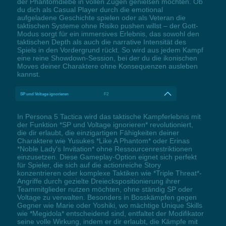
der Phantomdiebe in vollen Zügen genießen möchten. Ob
du dich als Casual Player durch die emotional
aufgeladene Geschichte spielen oder als Veteran die
taktischen Systeme ohne Risiko pushen willst – der Gott-
Modus sorgt für ein immersives Erlebnis, das sowohl den
taktischen Depth als auch die narrative Intensität des
Spiels in den Vordergrund rückt. So wird aus jedem Kampf
eine reine Showdown-Session, bei der du die ikonischen
Moves deiner Charaktere ohne Konsequenzen ausleben
kannst.
SP und Voltage ignorieren
F2
In Persona 5 Tactica wird das taktische Kampferlebnis mit
der Funktion *SP und Voltage ignorieren* revolutioniert,
die dir erlaubt, die einzigartigen Fähigkeiten deiner
Charaktere wie Yusukes *Like A Phantom* oder Erinas
*Noble Lady's Invitation* ohne Ressourcenrestriktionen
einzusetzen. Diese Gameplay-Option eignet sich perfekt
für Spieler, die sich auf die actionreiche Story
konzentrieren oder komplexe Taktiken wie *Triple Threat*-
Angriffe durch gezielte Dreieckspositionierung ihrer
Teammitglieder nutzen möchten, ohne ständig SP oder
Voltage zu verwalten. Besonders in Bosskämpfen gegen
Gegner wie Marie oder Yoshiki, wo mächtige Unique Skills
wie *Megidola* entscheidend sind, entfaltet der Modifikator
seine volle Wirkung, indem er dir erlaubt, die Kämpfe mit