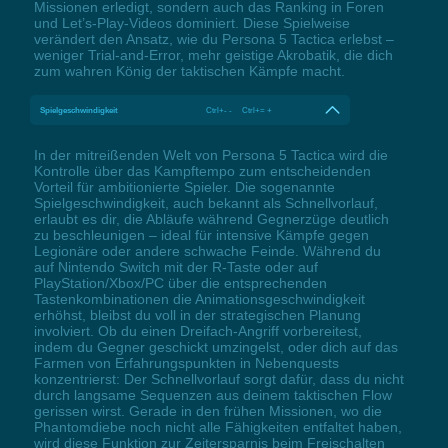
Missionen erledigt, sondern auch das Ranking in Foren
und Let’s-Play-Videos dominiert. Diese Spielweise
verändert den Ansatz, wie du Persona 5 Tactica erlebst –
weniger Trial-and-Error, mehr geistige Akrobatik, die dich
zum wahren König der taktischen Kämpfe macht.
Spielgeschwindigkeit
Ctrl+- - Ctrl+= +
In der mitreißenden Welt von Persona 5 Tactica wird die
Kontrolle über das Kampftempo zum entscheidenden
Vorteil für ambitionierte Spieler. Die sogenannte
Spielgeschwindigkeit, auch bekannt als Schnellvorlauf,
erlaubt es dir, die Abläufe während Gegnerzüge deutlich
zu beschleunigen – ideal für intensive Kämpfe gegen
Legionäre oder andere schwache Feinde. Während du
auf Nintendo Switch mit der R-Taste oder auf
PlayStation/Xbox/PC über die entsprechenden
Tastenkombinationen die Animationsgeschwindigkeit
erhöhst, bleibst du voll in der strategischen Planung
involviert. Ob du einen Dreifach-Angriff vorbereitest,
indem du Gegner geschickt umzingelst, oder dich auf das
Farmen von Erfahrungspunkten in Nebenquests
konzentrierst: Der Schnellvorlauf sorgt dafür, dass du nicht
durch langsame Sequenzen aus deinem taktischen Flow
gerissen wirst. Gerade in den frühen Missionen, wo die
Phantomdiebe noch nicht alle Fähigkeiten entfaltet haben,
wird diese Funktion zur Zeitersparnis beim Freischalten