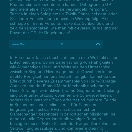
Phantomdiebe konzentrieren kannst. Unbegrenzte GP
sind mehr als ein Vorteil – sie verwandeln Persona 5
Tactica in einen Spielplatz für Taktik-Götter, bei dem jeder
Skillbaum-Entscheidung maximale Wirkung folgt. Also,
schnapp dir deine Persona, rocke das Schlachtfeld und
zeig den Legionären, wie man mit cleveren Builds und der
Power der GP die Regeln bricht!
Instant-Tod
F9
In Persona 5 Tactica tauchst du ein in eine Welt taktischer
Entscheidungen, wo die Beherrschung von Fähigkeiten
wie Allmächtiges Urteil und Weltende den Unterschied
zwischen Sieg und Niederlage macht. Obwohl es keine
direkte Fertigkeit namens Instant-Tod gibt, kannst du den
Effekt durch cleveres Zusammenspiel von High-Damage-
Attacken und der Einmal Mehr-Mechanik nachahmen.
Diese Strategie wird aktiviert, wenn Gegner ohne Deckung
sind oder unter Statusproblemen wie Schwindel leiden,
sodass du zusätzliche Züge erhältst und mehrere Feinde
in Sekundenschnelle eliminierst. Für Fans des
tiefgründigen Tactical RPGs ist dies ein echter
Gamechanger, besonders in zeitkritischen Missionen, bei
denen du alle Gegner innerhalb weniger Runden
besiegen musst. Nutze Sicheln der Ewigen Dunkelheit, um
Verzweiflung auszulösen, und kombiniere dies mit