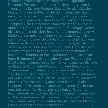
Sekundenschnelle die heißesten Waffen-Upgrades,
Rüstungs-Fullsets und Persona-Fusionen abgreifen könnt
– ganz ohne lästiges Farmen. Egal ob ihr als taktischer
Mastermind durch Königreiche dominieren oder das
gesamte Persona-Kompendium ohne Kompromisse
vervollständigen wollt: Unendliche Yen verwandeln eure
Shopping-Liste in eine One-Stop-Experience. Die Geld
ohne Limit-Strategie ist besonders für Spielergold wertvoll,
die sich auf die epischen Boss-Kämpfe gegen Gegner wie
Marie stürzen möchten, ohne vorher ewig Materialien
sammeln zu müssen. Selbst die Trophäenjagd nach dem
Metaverse Aristocrat-Titel wird zum Kinderspiel, wenn ihr
stets die nötigen 666.666 Yen parat habt. Dank des Yen-
Boosts entfällt das nervige Mikromanagement und ihr
könnt eure Teambuilds frei experimentieren – sei es für
harte Endgame-Challenges oder Casual-Playthroughs.
Die Funktion eignet sich perfekt für Komplettisten, die jede
verfügbare Waffe, jede Rüstung und jede Persona im
Spiel sammeln möchten, ohne an finanziellen Engpässen
zu scheitern. Besonders in den frühen Spielphasen bringt
der Yen-Boost massive Vorteile, wenn ihr eure Charaktere
direkt mit Top-Ausrüstung ausstatten könnt, um die
Königreich-Missionen souverän zu meistern. Ob ihr nun
eure taktischen Builds optimiert, seltenste Personas
fusioniert oder einfach die Story ohne Grinding genießen
wollt – diese Premium-Option macht Persona 5 Tactica
zum ultimativen RPG-Adventure für alle Geld-Probleme-
Löser. Vergesst endlich die nervigen