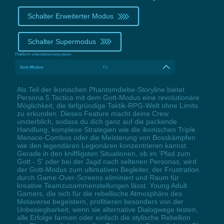
Schalter Erweiterter Modus
Schalter Supermodus
Plattform unterstützen:
uwp,steam
Gott-Modus
F1
Als Teil der ikonischen Phantomdiebe-Storyline bietet
Persona 5 Tactica mit dem Gott-Modus eine revolutionäre
Möglichkeit, die tiefgründige Taktik-RPG-Welt ohne Limits
zu erkunden. Dieses Feature macht deine Crew
unsterblich, sodass du dich ganz auf die packende
Handlung, komplexe Strategien wie die ikonischen Triple
Menace-Combos oder die Meisterung von Bosskämpfen
wie den legendären Legionären konzentrieren kannst.
Gerade in den kniffligsten Situationen, ob im 'Pfad zum
Gott - S' oder bei der Jagd nach seltenen Personas, wird
der Gott-Modus zum ultimativen Begleiter, der Frustration
durch Game-Over-Screens eliminiert und Raum für
kreative Teamzusammenstellungen lässt. Young Adult
Gamers, die sich für die rebellische Atmosphäre des
Metaverse begeistern, profitieren besonders von der
Unbesiegbarkeit, wenn sie alternative Dialogwege testen,
alle Erfolge farmen oder einfach die stylische Rebellion