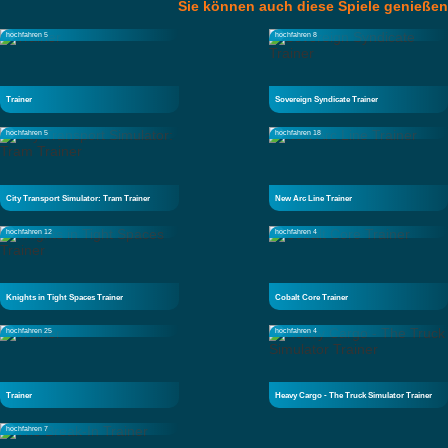
Sie können auch diese Spiele genießen
hochfahren 5
hochfahren 8
Trainer
Sovereign Syndicate Trainer
hochfahren 5
hochfahren 18
City Transport Simulator: Tram Trainer
New Arc Line Trainer
hochfahren 12
hochfahren 4
Knights in Tight Spaces Trainer
Cobalt Core Trainer
hochfahren 25
hochfahren 4
Trainer
Heavy Cargo - The Truck Simulator Trainer
hochfahren 7