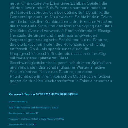
neuer Charaktere wie Erina unverzichtbar. Spieler, die
effizient leveln oder Sub-Personas sammeln möchten,
profitieren besonders von der optimierten Dynamik, die
Gegnerzüge quasi im Nu abwickelt. So bleibt dein Fokus
auf die kunstvollen Kombinationen der Persona-Attacken,
die spannende Story und das ikonische Styling des Titels.
Der Schnellvorlauf verwandelt Routinekämpfe in flüssige
Herausforderungen und macht aus langwierigen
Gegnerzügen strategische Spielräume – eine Feature,
das die taktischen Tiefen des Rollenspiels erst richtig
entfesselt. Ob du als speedrunner durch die
Hauptgeschichte schießt oder als tactician deine Züge
millimetergenau platzierst: Diese
Geschwindigkeitskontrolle passt sich deinem Spielstil an
und verwandelt das sonst mühsame Warten in aktive
Spielerlebnisse. Nutze das Feature, um deine
Phantomdiebe in ihrem ikonischen Outfit noch effektiver
gegen die dunklen Machenschaften in Tokio einzusetzen.
Persona 5 Tactica SYSTEMANFORDERUNGEN
Mindestausstattung:
Setzt 64-Bit-Prozessor und -Betriebssystem voraus
Betriebssystem：Windows 10
Prozessor：Intel Core i3-2100 or AMD Phenom II X4 965
Arbeitsspeicher：6 GB RAM