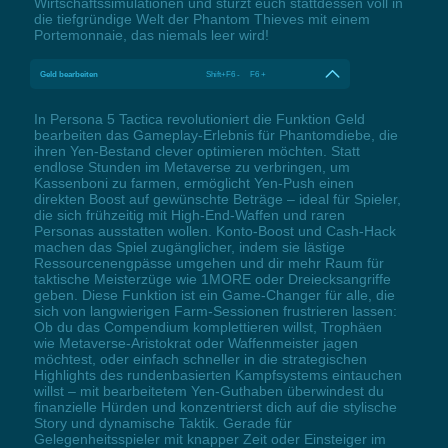
Wirtschaftssimulationen und stürzt euch stattdessen voll in
die tiefgründige Welt der Phantom Thieves mit einem
Portemonnaie, das niemals leer wird!
Geld bearbeiten
Shift+F6 - F6 +
In Persona 5 Tactica revolutioniert die Funktion Geld
bearbeiten das Gameplay-Erlebnis für Phantomdiebe, die
ihren Yen-Bestand clever optimieren möchten. Statt
endlose Stunden im Metaverse zu verbringen, um
Kassenboni zu farmen, ermöglicht Yen-Push einen
direkten Boost auf gewünschte Beträge – ideal für Spieler,
die sich frühzeitig mit High-End-Waffen und raren
Personas ausstatten wollen. Konto-Boost und Cash-Hack
machen das Spiel zugänglicher, indem sie lästige
Ressourcenengpässe umgehen und dir mehr Raum für
taktische Meisterzüge wie 1MORE oder Dreiecksangriffe
geben. Diese Funktion ist ein Game-Changer für alle, die
sich von langwierigen Farm-Sessionen frustrieren lassen:
Ob du das Compendium komplettieren willst, Trophäen
wie Metaverse-Aristokrat oder Waffenmeister jagen
möchtest, oder einfach schneller in die strategischen
Highlights des rundenbasierten Kampfsystems eintauchen
willst – mit bearbeitetem Yen-Guthaben überwindest du
finanzielle Hürden und konzentrierst dich auf die stylische
Story und dynamische Taktik. Gerade für
Gelegenheitsspieler mit knapper Zeit oder Einsteiger im