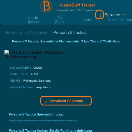
GameBuff Trainer
Unterstützt über 7000 Spieltrainer
Sprache
Download Gamebu
Letzte
Alle
Hilfe
Versionsaufze
Updates
Spiele
Startseite
Alle Spiele
Persona 5 Tactica
Persona 5 Tactica: Unsterbliche Phantomdiebe, Triple Threat & Taktik-Mods
ENTWICKLER：
ATLUS
PUBLISHER：
SEGA
GENRE：
Rollenspiel
Strategie
Verkaufsplattform：
uwp,steam
Download Gamebuff Trainer
Persona 5 Tactica Spieleinführung：
Schließe dich den Phantomdieben bei ihrem Aufstand der Herzen an!
Persona 5 Tactica Ändern Sie die Funktionseinleitung