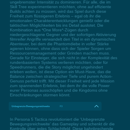
ungebremster Intensität zu dominieren. Für alle, die im
Skill Tree experimentieren möchten, ohne auf effiziente
Builds achten zu müssen, wird das Spiel durch diese
Freiheit zum flüssigeren Erlebnis – egal ob ihr die
emotionalen Charakterentwicklungen genießt oder die
taktischen Möglichkeiten bis ins Detail auslotet. Die
Kombination aus *One More*-Zügen durch
niedergeschlagene Gegner und der sofortigen Aktivierung
filmreifer Angriffe verwandelt den Titel in ein dynamisches
Abenteuer, bei dem die Phantomdiebe in voller Stärke
agieren können, ohne dass sich der Spieler Sorgen um
Ressourcenmanagement oder Grinden machen muss.
Gerade für Einsteiger, die sich nicht in der Komplexität des
rundenbasierten Systems verlieren möchten, oder für
Speedrunners, die die Story möglichst ungehindert
erleben wollen, ist diese Option ein Must-Have, das die
Balance zwischen strategischer Tiefe und purem Action-
Genuss perfekt trifft. Mit dieser Freiheit wird jede Mission
zum spannenden Erlebnis, bei dem ihr die volle Power
eurer Personas ausschöpfen und die Kingdoms ohne
Einschränkungen stürmen könnt.
Unbegrenzte Bewegungsreichweite
F3
In Persona 5 Tactica revolutioniert die 'Unbegrenzte
Bewegungsreichweite' das Gameplay und schenkt dir die
Kontrolle über jedes Schlachtfeld. Diese bahnbrechende