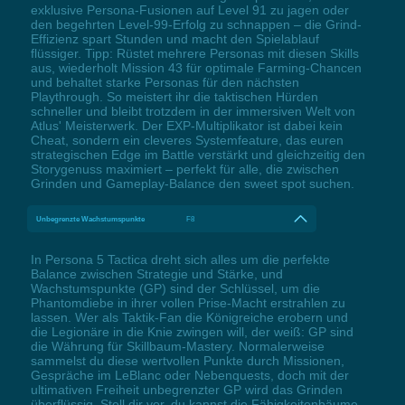
exklusive Persona-Fusionen auf Level 91 zu jagen oder
den begehrten Level-99-Erfolg zu schnappen – die Grind-
Effizienz spart Stunden und macht den Spielablauf
flüssiger. Tipp: Rüstet mehrere Personas mit diesen Skills
aus, wiederholt Mission 43 für optimale Farming-Chancen
und behaltet starke Personas für den nächsten
Playthrough. So meistert ihr die taktischen Hürden
schneller und bleibt trotzdem in der immersiven Welt von
Atlus' Meisterwerk. Der EXP-Multiplikator ist dabei kein
Cheat, sondern ein cleveres Systemfeature, das euren
strategischen Edge im Battle verstärkt und gleichzeitig den
Storygenuss maximiert – perfekt für alle, die zwischen
Grinden und Gameplay-Balance den sweet spot suchen.
Unbegrenzte Wachstumspunkte
F8
In Persona 5 Tactica dreht sich alles um die perfekte
Balance zwischen Strategie und Stärke, und
Wachstumspunkte (GP) sind der Schlüssel, um die
Phantomdiebe in ihrer vollen Prise-Macht erstrahlen zu
lassen. Wer als Taktik-Fan die Königreiche erobern und
die Legionäre in die Knie zwingen will, der weiß: GP sind
die Währung für Skillbaum-Mastery. Normalerweise
sammelst du diese wertvollen Punkte durch Missionen,
Gespräche im LeBlanc oder Nebenquests, doch mit der
ultimativen Freiheit unbegrenzter GP wird das Grinden
überflüssig. Stell dir vor, du kannst die Fähigkeitenbäume