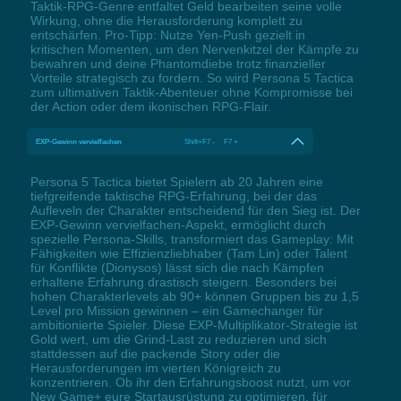
Taktik-RPG-Genre entfaltet Geld bearbeiten seine volle
Wirkung, ohne die Herausforderung komplett zu
entschärfen. Pro-Tipp: Nutze Yen-Push gezielt in
kritischen Momenten, um den Nervenkitzel der Kämpfe zu
bewahren und deine Phantomdiebe trotz finanzieller
Vorteile strategisch zu fordern. So wird Persona 5 Tactica
zum ultimativen Taktik-Abenteuer ohne Kompromisse bei
der Action oder dem ikonischen RPG-Flair.
EXP-Gewinn vervielfachen
Shift+F7 - F7 +
Persona 5 Tactica bietet Spielern ab 20 Jahren eine
tiefgreifende taktische RPG-Erfahrung, bei der das
Aufleveln der Charakter entscheidend für den Sieg ist. Der
EXP-Gewinn vervielfachen-Aspekt, ermöglicht durch
spezielle Persona-Skills, transformiert das Gameplay: Mit
Fähigkeiten wie Effizienzliebhaber (Tam Lin) oder Talent
für Konflikte (Dionysos) lässt sich die nach Kämpfen
erhaltene Erfahrung drastisch steigern. Besonders bei
hohen Charakterlevels ab 90+ können Gruppen bis zu 1,5
Level pro Mission gewinnen – ein Gamechanger für
ambitionierte Spieler. Diese EXP-Multiplikator-Strategie ist
Gold wert, um die Grind-Last zu reduzieren und sich
stattdessen auf die packende Story oder die
Herausforderungen im vierten Königreich zu
konzentrieren. Ob ihr den Erfahrungsboost nutzt, um vor
New Game+ eure Startausrüstung zu optimieren, für