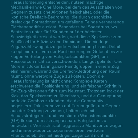
Herausforderung entscheiden, nutzen mächtige
Mechaniken wie One More, bei dem das Ausschalten von
Gegnern zusätzliche Aktionen freischaltet, oder die
ikonische Dreifach-Bedrohung, die durch geschickte
dreieckige Formationen um gefallene Feinde verheerende
Flächenangriffe auslöst. Besonders bei Speedruns, wo
Bestzeiten unter fünf Stunden auf der höchsten
Schwierigkeit erreicht werden, wird diese Spielweise zum
Schlüssel für Effizienz und Dominanz. Die niedrige
Zuganzahl zwingt dazu, jede Entscheidung bis ins Detail
zu optimieren – von der Positionierung im Gefecht bis zur
klugen Verteilung von Fähigkeitspunkten (SP), um
Ressourcen nicht zu verschwenden. Ein gut getimter One
More mit Joker kann ganze Feindgruppen in einem Zug
eliminieren, während die Dreifach-Bedrohung den Raum
räumt, ohne wertvolle Züge zu kosten. Doch die
Herausforderung ist nicht ohne: Komplexe Karten
erschweren die Positionierung, und ein falscher Schritt in
Ein-Zug-Missionen führt zum Neustart. Trotzdem lockt der
Kick, das Spielsystem zu überlisten, und die Genugtuung,
perfekte Combos zu landen, die die Community
begeistern. Taktiker setzen auf Fernangriffe, um Gegner
aus der Deckung zu ziehen, halten sich mit
Schutzstrategien fit und investieren Wachstumspunkte
(GP) flexibel, um sich anpassbare Fähigkeiten zu
entwickeln. Wer sich traut, aggressive Manöver zu wagen
und immer wieder zu experimentieren, wird zum
Phantomdieb, der mit niedriger Zuganzahl nicht nur