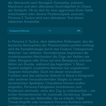
die Sehnsucht nach flüssigem Gameplay, präzisen
Manövern und dem ultimativen Kontrollgefühl im Chaos
der Schlacht. Ob du dich für eine aggressive Rush-Taktik
entscheidest oder clevere Positionsspiele ausnutzt,
Persona 5 Tactica wird zum ultimativen Test deiner
taktischen Kreativität.
Unbegrenzte Aktionen
F4
In Persona 5 Tactica, dem taktischen Rollenspiel, das die
ikonische Atmosphäre der Phantomdiebe perfekt einfängt,
wird die Kampfstrategie durch das Feature 'Unbegrenzte
Aktionen' neu definiert. Normalerweise begrenzen die
rundenbasierten Mechaniken die Züge der Helden wie
Joker, Morgana oder Erina auf eine Bewegung und eine
Aktion pro Runde, während das legendäre '1 More'-
System lediglich zusätzliche Aktionen bei ungedeckten
Gegnern freischaltet. Doch mit dieser innovativen
Funktion wird das taktische Gefecht in Marie's Königreich
oder anderen herausfordernden Stages zu einem
dynamischen Spektakel: Charaktere können endlos
angreifen, Persona-Fähigkeiten kombinieren und
Positionen wechseln, ohne den Zug zu unterbrechen – ein
echter Rundenbrecher für maximale Zerstörung. Spieler
profitieren von der Aktionsflut, die es erlaubt, Triple
Threat-Angriffe oder komplexe Persona-Kombos nahtlos
zu verbinden, sei es gegen den stachelbewehrten