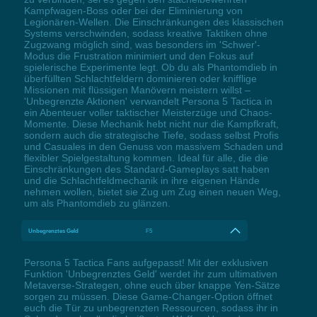
Kampfwagen-Boss oder bei der Eliminierung von
Legionären-Wellen. Die Einschränkungen des klassischen
Systems verschwinden, sodass kreative Taktiken ohne
Zugzwang möglich sind, was besonders im 'Schwer'-
Modus die Frustration minimiert und den Fokus auf
spielerische Experimente legt. Ob du als Phantomdieb in
überfüllten Schlachtfeldern dominieren oder knifflige
Missionen mit flüssigen Manövern meistern willst –
'Unbegrenzte Aktionen' verwandelt Persona 5 Tactica in
ein Abenteuer voller taktischer Meisterzüge und Chaos-
Momente. Diese Mechanik hebt nicht nur die Kampfkraft,
sondern auch die strategische Tiefe, sodass selbst Profis
und Casuales in den Genuss von massivem Schaden und
flexibler Spielgestaltung kommen. Ideal für alle, die die
Einschränkungen des Standard-Gameplays satt haben
und die Schlachtfeldmechanik in ihre eigenen Hände
nehmen wollen, bietet sie Zug um Zug einen neuen Weg,
um als Phantomdieb zu glänzen.
Unbegrenztes Geld
F5
Persona 5 Tactica Fans aufgepasst! Mit der exklusiven
Funktion 'Unbegrenztes Geld' werdet ihr zum ultimativen
Metaverse-Strategen, ohne euch über knappe Yen-Sätze
sorgen zu müssen. Diese Game-Changer-Option öffnet
euch die Tür zu unbegrenzten Ressourcen, sodass ihr in