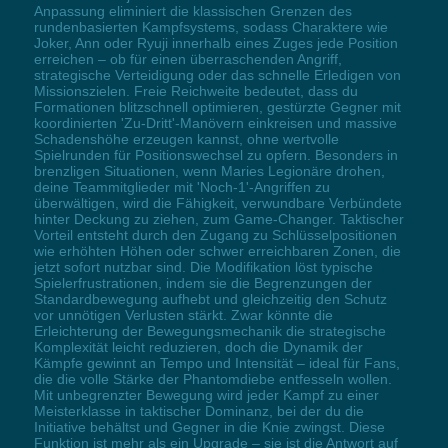
Anpassung eliminiert die klassischen Grenzen des
rundenbasierten Kampfsystems, sodass Charaktere wie
Joker, Ann oder Ryuji innerhalb eines Zuges jede Position
erreichen – ob für einen überraschenden Angriff,
strategische Verteidigung oder das schnelle Erledigen von
Missionszielen. Freie Reichweite bedeutet, dass du
Formationen blitzschnell optimieren, gestürzte Gegner mit
koordinierten 'Zu-Dritt'-Manövern einkreisen und massive
Schadenshöhe erzeugen kannst, ohne wertvolle
Spielrunden für Positionswechsel zu opfern. Besonders in
brenzligen Situationen, wenn Maries Legionäre drohen,
deine Teammitglieder mit 'Noch-1'-Angriffen zu
überwältigen, wird die Fähigkeit, verwundbare Verbündete
hinter Deckung zu ziehen, zum Game-Changer. Taktischer
Vorteil entsteht durch den Zugang zu Schlüsselpositionen
wie erhöhten Höhen oder schwer erreichbaren Zonen, die
jetzt sofort nutzbar sind. Die Modifikation löst typische
Spielerfrustrationen, indem sie die Begrenzungen der
Standardbewegung aufhebt und gleichzeitig den Schutz
vor unnötigen Verlusten stärkt. Zwar könnte die
Erleichterung der Bewegungsmechanik die strategische
Komplexität leicht reduzieren, doch die Dynamik der
Kämpfe gewinnt an Tempo und Intensität – ideal für Fans,
die die volle Stärke der Phantomdiebe entfesseln wollen.
Mit unbegrenzter Bewegung wird jeder Kampf zu einer
Meisterklasse in taktischer Dominanz, bei der du die
Initiative behältst und Gegner in die Knie zwingst. Diese
Funktion ist mehr als ein Upgrade – sie ist die Antwort auf