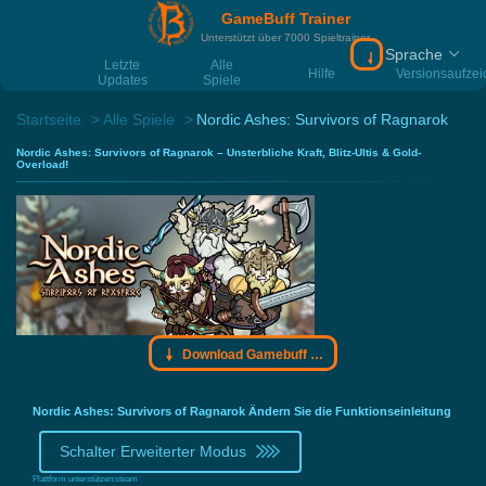
GameBuff Trainer
Unterstützt über 7000 Spieltrainer
Sprache
Download Gamebu
Letzte
Alle
Hilfe
Versionsaufze
Updates
Spiele
Startseite
Alle Spiele
Nordic Ashes: Survivors of Ragnarok
Nordic Ashes: Survivors of Ragnarok – Unsterbliche Kraft, Blitz-Ultis & Gold-
Overload!
Download Gamebuff Trainer
Nordic Ashes: Survivors of Ragnarok Ändern Sie die Funktionseinleitung
Schalter Erweiterter Modus
Plattform unterstützen:
steam