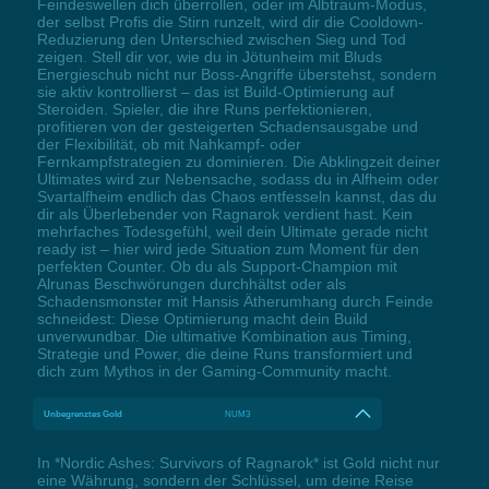
Feindeswellen dich überrollen, oder im Albtraum-Modus,
der selbst Profis die Stirn runzelt, wird dir die Cooldown-
Reduzierung den Unterschied zwischen Sieg und Tod
zeigen. Stell dir vor, wie du in Jötunheim mit Bluds
Energieschub nicht nur Boss-Angriffe überstehst, sondern
sie aktiv kontrollierst – das ist Build-Optimierung auf
Steroiden. Spieler, die ihre Runs perfektionieren,
profitieren von der gesteigerten Schadensausgabe und
der Flexibilität, ob mit Nahkampf- oder
Fernkampfstrategien zu dominieren. Die Abklingzeit deiner
Ultimates wird zur Nebensache, sodass du in Alfheim oder
Svartalfheim endlich das Chaos entfesseln kannst, das du
dir als Überlebender von Ragnarok verdient hast. Kein
mehrfaches Todesgefühl, weil dein Ultimate gerade nicht
ready ist – hier wird jede Situation zum Moment für den
perfekten Counter. Ob du als Support-Champion mit
Alrunas Beschwörungen durchhältst oder als
Schadensmonster mit Hansis Ätherumhang durch Feinde
schneidest: Diese Optimierung macht dein Build
unverwundbar. Die ultimative Kombination aus Timing,
Strategie und Power, die deine Runs transformiert und
dich zum Mythos in der Gaming-Community macht.
Unbegrenztes Gold
NUM3
In *Nordic Ashes: Survivors of Ragnarok* ist Gold nicht nur
eine Währung, sondern der Schlüssel, um deine Reise