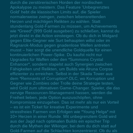
durch die zerstörerischen Horden der nordischen
Apokalypse zu meistern. Das Feature 'Unbegrenztes
Gold' hebt die klassischen Limits auf, die Spieler
normalerweise zwingen, zwischen lebensrettenden
Herzen und mächtigen Relikten zu wählen. Statt
stundenlang Gold-Farmen zu müssen, um Achievements
wie *Greed* (999 Gold ausgeben) zu schließen, kannst du
jetzt direkt in die Action einsteigen. Ob du dich in Midgard
gegen Elite-Gegner wie Surt behaupten willst oder im
Ragnarok-Modus gegen gnadenlose Wellen antreten
musst – hier sorgt die unendliche Goldquelle für einen
kontinuierlichen Power-Spike. Du kaufst nicht nur
Upgrades für Waffen oder den *Summons Crystal
Enhancer*, sondern stapelst auch Synergien zwischen
Fähigkeiten und Relikten, um Builds wie Alruna Corpse
effizienter zu erreichen. Selbst in der Skada Tower aus
dem *Remnants of Corruption*-DLC, wo Korruption und
Gegner wie Zombies oder Trolle deine Strategie testen,
wird Gold zum ultimativen Game-Changer. Spieler, die das
nervige Ressourcen-Management hassen, werden die
Freiheit lieben, jede Option auszuschöpfen, ohne
Kompromisse einzugehen. Das ist mehr als nur ein Vorteil
– es ist ein Ticket für kreative Experimente und
stressfreies Farmen von Erfolgen wie *Young Helga* mit
10+ Herzen in einer Runde. Mit unbegrenztem Gold wird
aus der Jagd nach optimalen Builds ein epischer Trip
durch die Mythen der Wikinger, bei dem du dich statt auf
Gold-Farmen auf die Schlachten konzentrierst. Ob du als