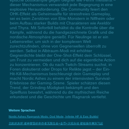
dieser Mechanismus verwandelt jede Begegnung in eine
explosive Herausforderung. Die Community feiert den
OHK-Effekt als Geheimwaffe für stressfreies Gameplay,
sei es beim Zerstören von Elite-Monstern in Niflheim oder
beim Aufbau starker Builds mit Charakteren wie Axeldör
und Thyra. Mit Sofortkill behältst du die Kontrolle über die
Kämpfe, während du die handgezeichnete Grafik und die
nordische Atmosphäre genießt. Für Neulinge ist er ein
Lebensretter, um sich in der komplexen Welt
zurechtzufinden, ohne von Gegnerwellen überrollt zu
werden. Selbst in Albtraum-Modi mit erhöhter
Gegnerdichte bleibt der One-Shot-Effekt dein Schlüssel,
um Frust zu vermeiden und dich auf die eigentliche Action
zu konzentrieren. Ob du nach Twitch-Streams suchst, in
Foren diskutierst oder Drops für Relikte jagst – der Ein-
Hit-Kill-Mechanismus beschleunigt dein Gameplay und
macht Nordic Ashes zu einem der intensivsten Survival-
Erlebnisse der Gaming-Szene. Spieler schätzen diesen
Trend, der Grinding-Müdigkeit bekämpft und den
Spielfluss bewahrt, während du die mythischen Reiche
erkundest und die Geschichte um Ragnarok vertiefst.
Weitere Sprachen
Nordic Ashes Ragnarok Mods: God Mode, Infinite HP & Epic Builds!
北欧的灰烬:诸神黄昏的幸存者无限生命+金币+大招永动 硬核操作爽到飞起