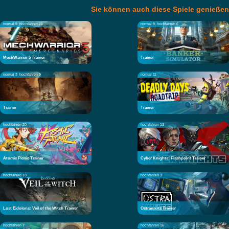
Sie können auch diese Spiele genießen
normal 9
hochfahren 21
normal 9
hochfahren 6
MechWarrior 5 Trainer
Trainer
normal 3
hochfahren 9
normal 11
Trainer
Trainer
hochfahren 20
hochfahren 13
Atomic Picnic Trainer
Cyber Knights: Flashpoint Trainer
hochfahren 10
hochfahren 3
Lost Eidolons: Veil of the Witch Trainer
Ostranauts Trainer
hochfahren 7
hochfahren 16