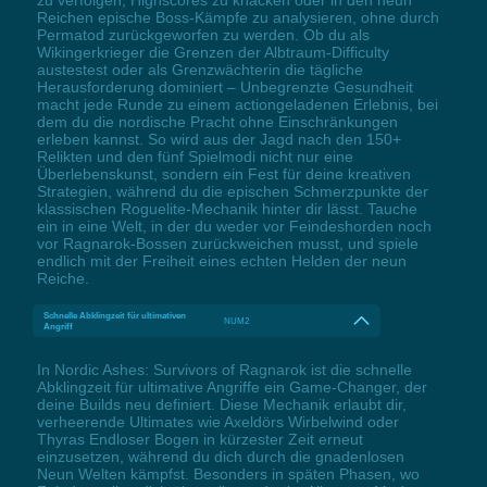
Reichen epische Boss-Kämpfe zu analysieren, ohne durch
Permatod zurückgeworfen zu werden. Ob du als
Wikingerkrieger die Grenzen der Albtraum-Difficulty
austestest oder als Grenzwächterin die tägliche
Herausforderung dominiert – Unbegrenzte Gesundheit
macht jede Runde zu einem actiongeladenen Erlebnis, bei
dem du die nordische Pracht ohne Einschränkungen
erleben kannst. So wird aus der Jagd nach den 150+
Relikten und den fünf Spielmodi nicht nur eine
Überlebenskunst, sondern ein Fest für deine kreativen
Strategien, während du die epischen Schmerzpunkte der
klassischen Roguelite-Mechanik hinter dir lässt. Tauche
ein in eine Welt, in der du weder vor Feindeshorden noch
vor Ragnarok-Bossen zurückweichen musst, und spiele
endlich mit der Freiheit eines echten Helden der neun
Reiche.
Schnelle Abklingzeit für ultimativen
NUM2
Angriff
In Nordic Ashes: Survivors of Ragnarok ist die schnelle
Abklingzeit für ultimative Angriffe ein Game-Changer, der
deine Builds neu definiert. Diese Mechanik erlaubt dir,
verheerende Ultimates wie Axeldörs Wirbelwind oder
Thyras Endloser Bogen in kürzester Zeit erneut
einzusetzen, während du dich durch die gnadenlosen
Neun Welten kämpfst. Besonders in späten Phasen, wo