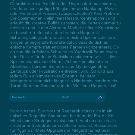
Charakteren wie Axeldör oder Thyra sofort maximieren,
um deren einzigartige Fähigkeiten wie Nahkampf-Power
oder Fernkampf-Präzision auszuschöpfen? Kein Problem!
Die Spielmechanik eliminiert Ressourcenknappheit und
erlaubt dir, kreative Builds zu testen, die Karten optimal zu
meistern und in den Alptraum-Modi die nötige Konsistenz
zu bewahren. Selbst in den brutalen Ragnarök-
Schwierigkeitsgraden, wo die meisten Spieler scheitern,
sorgen unbegrenzte Kristalle dafür, dass du dich auf
epische Kämpfe statt endloses Farmen konzentrierst. Ob
du nun die Aufstiegs-Schreine im Yggdrasil-Baum leveln
oder Relikte für deine Statistiken optimieren willst – diese
Spielmechanik macht Nordic Ashes zum ultimativen
Abenteuer, bei dem die nordische Mythologie ohne
Zeitdruck oder Frustration entfesselt wird. So wird aus
jedem Run ein immersives Erlebnis, bei dem
Metaprogression nicht länger ein Hindernis, sondern ein
Turbo für deine Dominanz in der Welt von Ragnarok ist!
Ein-Hit-Kill
NUM5
Nordic Ashes: Survivors of Ragnarok stürzt dich in ein
episches Roguelite-Abenteuer, bei dem der Ein-Hit-Kill-
Effekt deine Strategie revolutioniert. Egal ob du dich als
erfahrener Speedrunner in Alfheim beweist, Ressourcen
für Yggdrasil-Meta-Upgrades in Midgard farmst oder
epische Bosskämpfe gegen Gegner wie Fenrir meisterst –