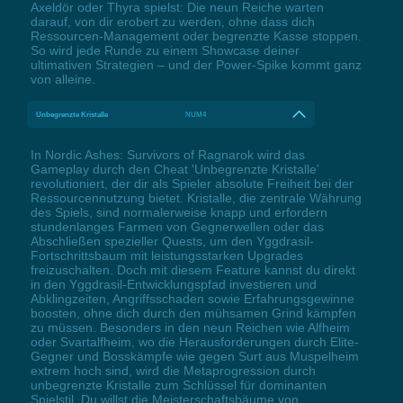
Axeldör oder Thyra spielst: Die neun Reiche warten
darauf, von dir erobert zu werden, ohne dass dich
Ressourcen-Management oder begrenzte Kasse stoppen.
So wird jede Runde zu einem Showcase deiner
ultimativen Strategien – und der Power-Spike kommt ganz
von alleine.
Unbegrenzte Kristalle
NUM4
In Nordic Ashes: Survivors of Ragnarok wird das
Gameplay durch den Cheat 'Unbegrenzte Kristalle'
revolutioniert, der dir als Spieler absolute Freiheit bei der
Ressourcennutzung bietet. Kristalle, die zentrale Währung
des Spiels, sind normalerweise knapp und erfordern
stundenlanges Farmen von Gegnerwellen oder das
Abschließen spezieller Quests, um den Yggdrasil-
Fortschrittsbaum mit leistungsstarken Upgrades
freizuschalten. Doch mit diesem Feature kannst du direkt
in den Yggdrasil-Entwicklungspfad investieren und
Abklingzeiten, Angriffsschaden sowie Erfahrungsgewinne
boosten, ohne dich durch den mühsamen Grind kämpfen
zu müssen. Besonders in den neun Reichen wie Alfheim
oder Svartalfheim, wo die Herausforderungen durch Elite-
Gegner und Bosskämpfe wie gegen Surt aus Muspelheim
extrem hoch sind, wird die Metaprogression durch
unbegrenzte Kristalle zum Schlüssel für dominanten
Spielstil. Du willst die Meisterschaftsbäume von