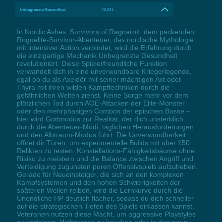
Unbegrenzte Gesundheit
NUM1
In Nordic Ashes: Survivors of Ragnarok, dem packenden
Roguelite-Survivor-Abenteuer, das nordische Mythologie
mit intensiver Action verbindet, wird die Erfahrung durch
die einzigartige Mechanik Unbegrenzte Gesundheit
revolutioniert. Diese Spielerfreundliche Funktion
verwandelt dich in eine unverwundbare Kriegerlegende,
egal ob du als Axeldör mit seiner mächtigen Axt oder
Thyra mit ihren wilden Kampftechniken durch die
gefährlichen Welten ziehst. Keine Sorge mehr vor dem
plötzlichen Tod durch AOE-Attacken der Elite-Monster
oder den mehrphasigen Combos der epischen Bosse –
hier wird Gottmodus zur Realität, der dich unsterblich
durch die Abenteuer-Modi, täglichen Herausforderungen
und den Albtraum-Modus führt. Die Unverwundbarkeit
öffnet dir Türen, um experimentelle Builds mit über 150
Relikten zu testen, Konstellations-Fähigkeitsbäume ohne
Risiko zu meistern und die Balance zwischen Angriff und
Verteidigung zugunsten puren Offensivspiels aufzuheben.
Gerade für Neueinsteiger, die sich an den komplexen
Kampfsystemen und den hohen Schwierigkeiten der
späteren Wellen reiben, wird die Lernkurve durch die
Unendliche HP deutlich flacher, sodass du dich schneller
auf die strategischen Tiefen des Spiels einlassen kannst.
Veteranen nutzen diese Macht, um aggressive Playstyles
zu verfolgen, Highscores zu knacken oder in den neun