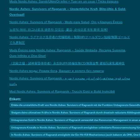
Mods Nordic Ashes: Santé/Ultim/Or infini + Tuer en un coup | Tricks épiques
Nordic Ashes: Survivors of Ragnarok – Unsterbliche Kraft, Blitz-Ultis & Gold-
Overload!
Nordic Ashes: Survivors of Ragnarok - Mods para Salud, Oro y Ataques Épicos
노르딕 애쉬: 라그나로크 생존자 갓모드, 쿨감, 순삭으로 9개 왕국 정복!
Nordic Ashes: ラグナロク生存者の究極戦術｜無限HP/クールダウン短縮/無限ゴールド
で九界制圧
Mods Épicos para Nordic Ashes: Ragnarok – Saúde Ilimitada, Recarga Suprema,
Ouro Infinito e One-Shot!
《北歐之燼：諸神黃昏倖存者》永生BUFF/終極技無CD/無限金幣 硬核玩家私藏神技
Nordic Ashes моды: Режим бога, Ваншот и золото без лимита
Nordic Ashes: Survivors of Ragnarok - مودات قوية: صحة/ذهب/بلورات غير محدودة + ضربة
واحدة
Mod Nordic Ashes: Survivors of Ragnarok - Trucchi Epici e Build Invincibili
Etikett:
Erlebe die unsterbliche Kraft von Nordic Ashes: Survivors of Ragnarok mit der Funktion Unbegrenzte Gesundhei
Steigere deine ultimativen Kräfte in Nordic Ashes: Survivors of Ragnarok durch drastisch reduzierte Abklingze
Unbegrenztes Gold in Nordic Ashes: Survivors of Ragnarok verwandelt das Ressourcen-Management in einen e
Unbegrenzte Kristalle in Nordic Ashes: Survivors of Ragnarok ermöglichen unlimitierte Ressourcennutzung fü
In Nordic Ashes: Survivors of Ragnarok ermöglicht der Ein-Hit-Kill-Mechanismus (auch bekannt als OHK, One-Sho