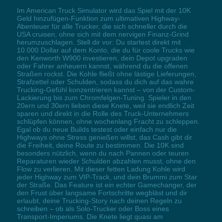
Im American Truck Simulator wird das Spiel mit der 10K
Geld hinzufügen-Funktion zum ultimativen Highway-
Abenteuer für alle Trucker, die sich schneller durch die
USA cruisen, ohne sich mit dem nervigen Finanz-Grind
herumzuschlagen. Stell dir vor: Du startest direkt mit
10.000 Dollar auf dem Konto, die du für coole Trucks wie
den Kenworth W900 investieren, dein Depot upgraden
oder Fahrer anheuern kannst, während du die offenen
Straßen rockst. Die Kohle fließt ohne lästige Lieferungen,
Strafzettel oder Schulden, sodass du dich auf das wahre
Trucking-Gefühl konzentrieren kannst – von der Custom-
Lackierung bis zum Chromfelgen-Tuning. Spieler in den
20ern und 30ern lieben diese Knete, weil sie endlich Zeit
sparen und direkt in die Rolle des Truck-Unternehmers
schlüpfen können, ohne wochenlang Fracht zu schleppen.
Egal ob du neue Builds testest oder einfach nur die
Highways ohne Stress genießen willst, das Cash gibt dir
die Freiheit, deine Route zu bestimmen. Die 10K sind
besonders nützlich, wenn du nach Pannen oder teuren
Reparaturen wieder Schulden abzahlen musst, ohne den
Flow zu verlieren. Mit dieser fetten Ladung Kohle wird
jeder Highway zum VIP-Track, und dein Brummi zum Star
der Straße. Das Feature ist ein echter Gamechanger, der
den Frust über langsame Fortschritte wegbläst und dir
erlaubt, deine Trucking-Story nach deinen Regeln zu
schreiben – ob als Solo-Trucker oder Boss eines
Transport-Imperiums. Die Knete liegt quasi am