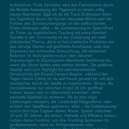
In American Truck Simulator wird das Fahrerlebnis durch
die flexible Anpassung der Tageszeit zu einem völlig
neuen Abenteuer. Egal ob du als Truck-Enthusiast lieber
bei Tageslicht durch die Kurven Nevadas fährst oder die
Farben des Sonnenuntergangs an der kalifornischen
Küste einfangen willst – die Zeitsteuerung im Spiel öffnet
dir Türen zu realistischem Trucking mit extra Komfort.
Gerade in der Community ist der Zeitsprung ein heiß
diskutiertes Thema, denn er löst praktische Probleme wie
das nervige Warten auf geöffnete Autohäuser oder das
Einparken bei schwacher Beleuchtung. Mit einfachen
Befehlen im Mehrspielermodus oder cleveren
Anpassungen im Einzelspieler-Abenteuer bestimmst du,
wann die Uhren laufen oder stehen bleiben. Die goldene
Stunde wird zum Highlight für atemberaubende
Screenshots der Grand-Canyon-Region, während der
Tages-Nacht-Zyklus im Nu auf Pause gesetzt ist, um dich
nachtsicher durch die Städte zu manövrieren. Shops, die
normalerweise nur zwischen 8 und 18 Uhr geöffnet
haben, lassen sich so blitzschnell erreichen, ohne
wertvolle Spielzeit zu verlieren. Ob du nun eilige
Lieferungen meistern, die Landschaft fotografieren oder
einfach den Spielfluss optimieren willst – die Zeitsteuerung
macht dich zum Captain deiner Route. Spieler zwischen
20 und 30 Jahren, die Action, Ästhetik und Effizienz lieben,
nutzen diese Funktion, um ihre Trucking-Sessionen zu
perfektionieren, ohne an Sichtproblemen oder