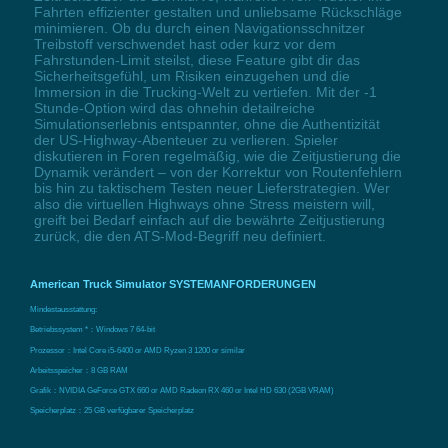
Fahrten effizienter gestalten und unliebsame Rückschläge
minimieren. Ob du durch einen Navigationsschnitzer
Treibstoff verschwendet hast oder kurz vor dem
Fahrstunden-Limit steilst, diese Feature gibt dir das
Sicherheitsgefühl, um Risiken einzugehen und die
Immersion in die Trucking-Welt zu vertiefen. Mit der -1
Stunde-Option wird das ohnehin detailreiche
Simulationserlebnis entspannter, ohne die Authentizität
der US-Highway-Abenteuer zu verlieren. Spieler
diskutieren in Foren regelmäßig, wie die Zeitjustierung die
Dynamik verändert – von der Korrektur von Routenfehlern
bis hin zu taktischem Testen neuer Lieferstrategien. Wer
also die virtuellen Highways ohne Stress meistern will,
greift bei Bedarf einfach auf die bewährte Zeitjustierung
zurück, die den ATS-Mod-Begriff neu definiert.
American Truck Simulator SYSTEMANFORDERUNGEN
Mindestausstattung:
Betriebssystem *：Windows 7 64-bit
Prozessor：Intel Core i5-6400 or AMD Ryzen 3 1200 or similar
Arbeitsspeicher：8 GB RAM
Grafik：NVIDIA GeForce GTX 660 or AMD Radeon RX 460 or Intel HD 630 (2GB VRAM)
Speicherplatz：25 GB verfügbarer Speicherplatz