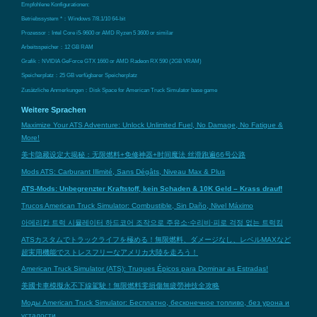
Empfohlene Konfigurationen:
Betriebssystem *：Windows 7/8.1/10 64-bit
Prozessor：Intel Core i5-9600 or AMD Ryzen 5 3600 or similar
Arbeitsspeicher：12 GB RAM
Grafik：NVIDIA GeForce GTX 1660 or AMD Radeon RX 590 (2GB VRAM)
Speicherplatz：25 GB verfügbarer Speicherplatz
Zusätzliche Anmerkungen：Disk Space for American Truck Simulator base game
Weitere Sprachen
Maximize Your ATS Adventure: Unlock Unlimited Fuel, No Damage, No Fatigue &
More!
美卡隐藏设定大揭秘：无限燃料+免修神器+时间魔法 丝滑跑遍66号公路
Mods ATS: Carburant Illimité, Sans Dégâts, Niveau Max & Plus
ATS-Mods: Unbegrenzter Kraftstoff, kein Schaden & 10K Geld – Krass drauf!
Trucos American Truck Simulator: Combustible, Sin Daño, Nivel Máximo
아메리칸 트럭 시뮬레이터 하드코어 조작으로 주유소·수리비·피로 걱정 없는 트럭킹
ATSカスタムでトラックライフを極める！無限燃料、ダメージなし、レベルMAXなど
超実用機能でストレスフリーなアメリカ大陸を走ろう！
American Truck Simulator (ATS): Truques Épicos para Dominar as Estradas!
美國卡車模擬永不下線駕駛！無限燃料零損傷無疲勞神技全攻略
Моды American Truck Simulator: Бесплатно, бесконечное топливо, без урона и
усталости