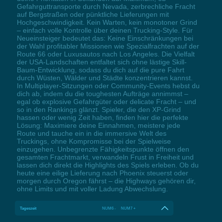
Gefahrguttransporte durch Nevada, zerbrechliche Fracht
auf Bergstraßen oder pünktliche Lieferungen mit
Hochgeschwindigkeit. Kein Warten, kein monotoner Grind
– einfach volle Kontrolle über deinen Trucking-Style. Für
Neueinsteiger bedeutet das: Keine Einschränkungen bei
der Wahl profitabler Missionen wie Spezialfrachten auf der
Route 66 oder Luxusautos nach Los Angeles. Die Vielfalt
der USA-Landschaften entfaltet sich ohne lästige Skill-
Baum-Entwicklung, sodass du dich auf die pure Fahrt
durch Wüsten, Wälder und Städte konzentrieren kannst.
In Multiplayer-Sitzungen oder Community-Events hebst du
dich ab, indem du die toughesten Aufträge annimmst –
egal ob explosive Gefahrgüter oder delicate Fracht – und
so in den Rankings glänzt. Spieler, die den XP-Grind
hassen oder wenig Zeit haben, finden hier die perfekte
Lösung: Maximiere deine Einnahmen, meistere jede
Route und tauche ein in die immersive Welt des
Truckings, ohne Kompromisse bei der Spielweise
einzugehen. Unbegrenzte Fähigkeitspunkte öffnen den
gesamten Frachtmarkt, verwandeln Frust in Freiheit und
lassen dich direkt die Highlights des Spiels erleben. Ob du
heute eine eilige Lieferung nach Phoenix steuerst oder
morgen durch Oregon fährst – die Highways gehören dir,
ohne Limits und mit voller Ladung Abwechslung.
Tageszeit
NUM6 - NUM7 +