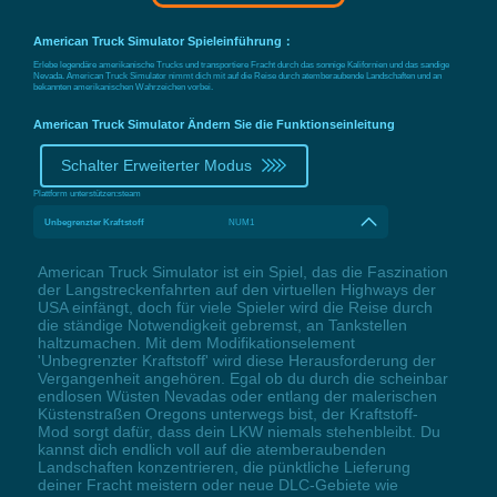
American Truck Simulator Spieleinführung：
Erlebe legendäre amerikanische Trucks und transportiere Fracht durch das sonnige Kalifornien und das sandige
Nevada. American Truck Simulator nimmt dich mit auf die Reise durch atemberaubende Landschaften und an
bekannten amerikanischen Wahrzeichen vorbei.
American Truck Simulator Ändern Sie die Funktionseinleitung
Schalter Erweiterter Modus
Plattform unterstützen:
steam
Unbegrenzter Kraftstoff
NUM1
American Truck Simulator ist ein Spiel, das die Faszination
der Langstreckenfahrten auf den virtuellen Highways der
USA einfängt, doch für viele Spieler wird die Reise durch
die ständige Notwendigkeit gebremst, an Tankstellen
haltzumachen. Mit dem Modifikationselement
'Unbegrenzter Kraftstoff' wird diese Herausforderung der
Vergangenheit angehören. Egal ob du durch die scheinbar
endlosen Wüsten Nevadas oder entlang der malerischen
Küstenstraßen Oregons unterwegs bist, der Kraftstoff-
Mod sorgt dafür, dass dein LKW niemals stehenbleibt. Du
kannst dich endlich voll auf die atemberaubenden
Landschaften konzentrieren, die pünktliche Lieferung
deiner Fracht meistern oder neue DLC-Gebiete wie