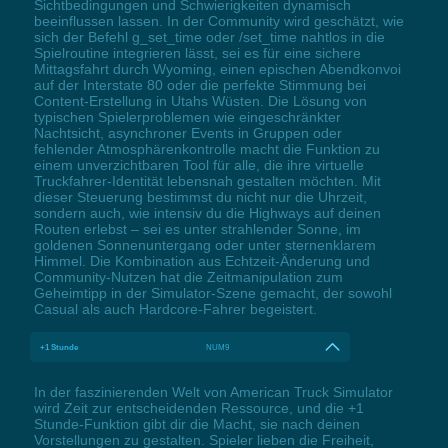
Sichtbedingungen und Schwierigkeiten dynamisch
beeinflussen lassen. In der Community wird geschätzt, wie
sich der Befehl g_set_time oder /set_time nahtlos in die
Spielroutine integrieren lässt, sei es für eine sichere
Mittagsfahrt durch Wyoming, einen epischen Abendkonvoi
auf der Interstate 80 oder die perfekte Stimmung bei
Content-Erstellung in Utahs Wüsten. Die Lösung von
typischen Spielerproblemen wie eingeschränkter
Nachtsicht, asynchroner Events in Gruppen oder
fehlender Atmosphärenkontrolle macht die Funktion zu
einem unverzichtbaren Tool für alle, die ihre virtuelle
Truckfahrer-Identität lebensnah gestalten möchten. Mit
dieser Steuerung bestimmst du nicht nur die Uhrzeit,
sondern auch, wie intensiv du die Highways auf deinen
Routen erlebst – sei es unter strahlender Sonne, im
goldenen Sonnenuntergang oder unter sternenklarem
Himmel. Die Kombination aus Echtzeit-Änderung und
Community-Nutzen hat die Zeitmanipulation zum
Geheimtipp in der Simulator-Szene gemacht, der sowohl
Casual als auch Hardcore-Fahrer begeistert.
+1 Stunde
NUM9
In der faszinierenden Welt von American Truck Simulator
wird Zeit zur entscheidenden Ressource, und die +1
Stunde-Funktion gibt dir die Macht, sie nach deinen
Vorstellungen zu gestalten. Spieler lieben die Freiheit,