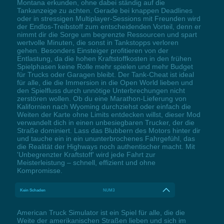
Montana erkunden, ohne dabei ständig auf die
Tankanzeige zu achten. Gerade bei knappen Deadlines
oder in stressigen Multiplayer-Sessions mit Freunden wird
der Endlos-Treibstoff zum entscheidenden Vorteil, denn er
nimmt dir die Sorge um begrenzte Ressourcen und spart
wertvolle Minuten, die sonst in Tankstopps verloren
gehen. Besonders Einsteiger profitieren von der
Entlastung, da die hohen Kraftstoffkosten in den frühen
Spielphasen keine Rolle mehr spielen und mehr Budget
für Trucks oder Garagen bleibt. Der Tank-Cheat ist ideal
für alle, die die Immersion in die Open World lieben und
den Spielfluss durch unnötige Unterbrechungen nicht
zerstören wollen. Ob du eine Marathon-Lieferung von
Kalifornien nach Wyoming durchziehst oder einfach die
Weiten der Karte ohne Limits entdecken willst, dieser Mod
verwandelt dich in einen unbesiegbaren Trucker, der die
Straße dominiert. Lass das Blubbern des Motors hinter dir
und tauche ein in ein ununterbrochenes Fahrgefühl, das
die Realität der Highways noch authentischer macht. Mit
'Unbegrenzter Kraftstoff' wird jede Fahrt zur
Meisterleistung – schnell, effizient und ohne
Kompromisse.
Kein Schaden
NUM3
American Truck Simulator ist ein Spiel für alle, die die
Weite der amerikanischen Straßen lieben und sich im