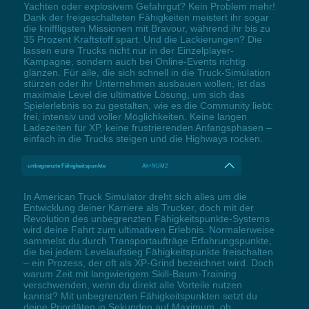
Yachten oder explosivem Gefahrgut? Kein Problem mehr!
Dank der freigeschalteten Fähigkeiten meistert ihr sogar
die kniffligsten Missionen mit Bravour, während ihr bis zu
35 Prozent Kraftstoff spart. Und die Lackierungen? Die
lassen eure Trucks nicht nur in der Einzelplayer-
Kampagne, sondern auch bei Online-Events richtig
glänzen. Für alle, die sich schnell in die Truck-Simulation
stürzen oder ihr Unternehmen ausbauen wollen, ist das
maximale Level die ultimative Lösung, um sich das
Spielerlebnis so zu gestalten, wie es die Community liebt:
frei, intensiv und voller Möglichkeiten. Keine langen
Ladezeiten für XP, keine frustrierenden Anfangsphasen –
einfach in die Trucks steigen und die Highways rocken.
unbegrenzte Fähigkeitspunkte
Alt+NUM2
In American Truck Simulator dreht sich alles um die
Entwicklung deiner Karriere als Trucker, doch mit der
Revolution des unbegrenzten Fähigkeitspunkte-Systems
wird deine Fahrt zum ultimativen Erlebnis. Normalerweise
sammelst du durch Transportaufträge Erfahrungspunkte,
die bei jedem Levelaufstieg Fähigkeitspunkte freischalten
– ein Prozess, der oft als XP-Grind bezeichnet wird. Doch
warum Zeit mit langwierigem Skill-Baum-Training
verschwenden, wenn du direkt alle Vorteile nutzen
kannst? Mit unbegrenzten Fähigkeitspunkten setzt du
deine Prioritäten in Sekunden auf Maximum, ob