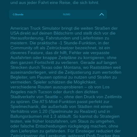
und aus jeder Fahrt eine Reise, die sich lohnt.
-1 Stunde
NUM0
American Truck Simulator bringt die weiten Straßen der
USA direkt auf deinen Bildschirm und stellt dich vor die
Herausforderung, Fahrstunden und Lieferfristen zu
meistern. Die praktische -1 Stunde-Funktion, in der
Community oft als Zeitrücksetzer bezeichnet, ist ein
cleveres Feature, das dir hilft, Fehler wie verpasste
Ausfahrten oder knappe Zeitpläne zu korrigieren, ohne
den ganzen Fortschritt zu verlieren. Gerade auf langen
Strecken durch Texas oder Montana, wo Raststätten weit
auseinanderliegen, wird die Zeitjustierung zum wertvollen
Begleiter, um Pausen optimal zu nutzen und Strafen zu
vermeiden. Spieler schätzen die Möglichkeit,
verschiedene Routen auszuprobieren – ob von Los
Angeles nach Tucson oder durch den dichten
Stadtverkehr von Seattle –, ohne den Druck von Zeitlimits
zu spüren. Die ATS-Mod-Funktion passt perfekt zur
Spielmechanik, die außerhalb von Städten mit einem
Verhältnis von 1:20 (Spielminute zu Realzeit) und in
Ballungsräumen mit 1:3 abläuft. So kannst du Strategien
testen, wie früher loszufahren, um Staus zu umgehen,
oder falsche Entscheidungen rückgängig machen, ohne
den Lieferplan zu gefährden. Für Einsteiger reduziert der
Zeitrücksetzer die Lernkurve, während Profi-Trucker ihre