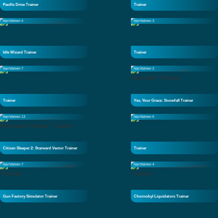
Pacific Drive Trainer
Trainer
hochfahren 4
hochfahren 3
Idle Wizard Trainer
Trainer
hochfahren 7
hochfahren 2
Trainer
Yes, Your Grace: Snowfall Trainer
hochfahren 13
hochfahren 6
Citizen Sleeper 2: Starward Vector Trainer
Trainer
hochfahren 7
hochfahren 4
Gun Factory Simulator Trainer
Chornobyl Liquidators Trainer