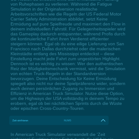
von Ruhephasen zu verlieren. Während die Fatigue
Simulation in der Originalversion realistische
Arbeitsvorschriften wie die Regeln der US Federal Motor
Carrier Safety Administration abbildet, setzt Keine
Ermüdung auf pure Spielfreude und maximiert den Flow in
deinem individuellen Fahrstil. Für Gelegenheitsspieler wird
das Gameplay dadurch entspannter, während Profis durch
die kontinuierliche Fahrt ihren Verdienst effizienter
steigern können. Egal ob du eine eilige Lieferung von San
Francisco nach Dallas durchziehst oder die malerischen
Kleinstädte entlang des Mississippi entdeckst – diese
Einstellung macht jede Fahrt zum ungestörten Highlight.
Dennoch ist es wichtig zu wissen: Wer den authentischen
Reiz der Müdigkeitsmechanik vermisst, wird die Simulation
von echten Truck-Regeln in der Standardversion
bevorzugen. Deine Entscheidung für Keine Ermüdung
spiegelt also nicht nur deine Spielpräferenz wider, sondern
auch deinen persönlichen Zugang zu Immersion und
Effizienz in American Truck Simulator. Nutze diese Option,
um die Highways der USA vollständig in deinem Tempo zu
erobern, egal ob bei nächtlichen Sprints durch die Wüste
oder epischen Cross-Country-Touren.
Zeit einfrieren
NUM5
In American Truck Simulator verwandelt die 'Zeit