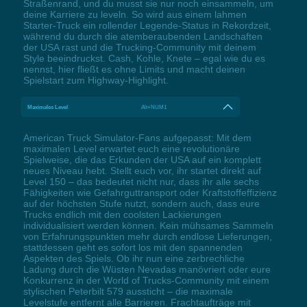
Straßenrand, und du musst sie nur noch einsammeln, um
deine Karriere zu leveln. So wird aus einem lahmen
Starter-Truck ein rollender Legende-Status in Rekordzeit,
während du durch die atemberaubenden Landschaften
der USA rast und die Trucking-Community mit deinem
Style beeindruckst. Cash, Kohle, Knete – egal wie du es
nennst, hier fließt es ohne Limits und macht deinen
Spielstart zum Highway-Highlight.
Maximales Level
Alt+NUM1
American Truck Simulator-Fans aufgepasst: Mit dem
maximalen Level erwartet euch eine revolutionäre
Spielweise, die das Erkunden der USA auf ein komplett
neues Niveau hebt. Stellt euch vor, ihr startet direkt auf
Level 150 – das bedeutet nicht nur, dass ihr alle sechs
Fähigkeiten wie Gefahrguttransport oder Kraftstoffeffizienz
auf der höchsten Stufe nutzt, sondern auch, dass eure
Trucks endlich mit den coolsten Lackierungen
individualisiert werden können. Kein mühsames Sammeln
von Erfahrungspunkten mehr durch endlose Lieferungen,
stattdessen geht es sofort los mit den spannenden
Aspekten des Spiels. Ob ihr nun eine zerbrechliche
Ladung durch die Wüsten Nevadas manövriert oder eure
Konkurrenz in der World of Trucks-Community mit einem
stylischen Peterbilt 579 aussticht – die maximale
Levelstufe entfernt alle Barrieren. Frachtaufträge mit