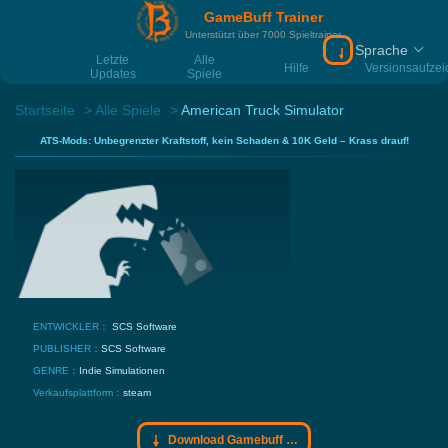
GameBuff Trainer
Unterstützt über 7000 Spieltrainer
Sprache
Download Gamebu
Letzte
Alle
Hilfe
Versionsaufze
Updates
Spiele
Startseite
Alle Spiele
American Truck Simulator
ATS-Mods: Unbegrenzter Kraftstoff, kein Schaden & 10K Geld – Krass drauf!
ENTWICKLER：
SCS Software
PUBLISHER：
SCS Software
GENRE：
Indie
Simulationen
Verkaufsplattform：
steam
Download Gamebuff Trainer