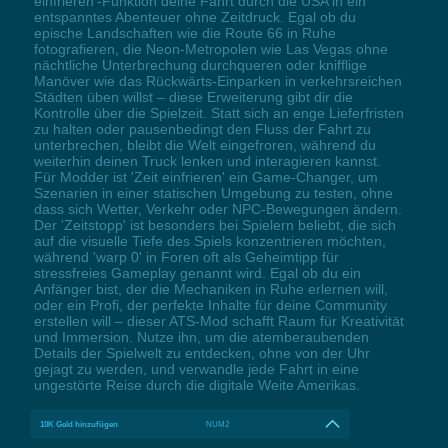
einfrieren'-Funktion deine Fahrt durch die USA in ein
entspanntes Abenteuer ohne Zeitdruck. Egal ob du
epische Landschaften wie die Route 66 in Ruhe
fotografieren, die Neon-Metropolen wie Las Vegas ohne
nächtliche Unterbrechung durchqueren oder knifflige
Manöver wie das Rückwärts-Einparken in verkehrsreichen
Städten üben willst – diese Erweiterung gibt dir die
Kontrolle über die Spielzeit. Statt sich an enge Lieferfristen
zu halten oder pausenbedingt den Fluss der Fahrt zu
unterbrechen, bleibt die Welt eingefroren, während du
weiterhin deinen Truck lenken und interagieren kannst.
Für Modder ist 'Zeit einfrieren' ein Game-Changer, um
Szenarien in einer statischen Umgebung zu testen, ohne
dass sich Wetter, Verkehr oder NPC-Bewegungen ändern.
Der 'Zeitstopp' ist besonders bei Spielern beliebt, die sich
auf die visuelle Tiefe des Spiels konzentrieren möchten,
während 'warp 0' in Foren oft als Geheimtipp für
stressfreies Gameplay genannt wird. Egal ob du ein
Anfänger bist, der die Mechaniken in Ruhe erlernen will,
oder ein Profi, der perfekte Inhalte für deine Community
erstellen will – dieser ATS-Mod schafft Raum für Kreativität
und Immersion. Nutze ihn, um die atemberaubenden
Details der Spielwelt zu entdecken, ohne von der Uhr
gejagt zu werden, und verwandle jede Fahrt in eine
ungestörte Reise durch die digitale Weite Amerikas.
10K Geld hinzufügen
NUM2