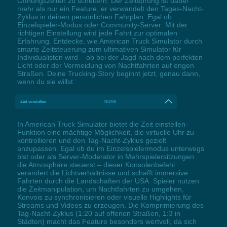
Öffnungszeiten zu scheitern. Der Zeitsprung ist dabei
mehr als nur ein Feature, er verwandelt den Tages-Nacht-
Zyklus in deinen persönlichen Fahrplan. Egal ob
Einzelspieler-Modus oder Community-Server: Mit der
richtigen Einstellung wird jede Fahrt zur optimalen
Erfahrung. Entdecke, wie American Truck Simulator durch
smarte Zeitsteuerung zum ultimativen Simulator für
Individualisten wird – ob bei der Jagd nach dem perfekten
Licht oder der Vermeidung von Nachtfahrten auf engen
Straßen. Deine Trucking-Story beginnt jetzt, genau dann,
wenn du sie willst.
Zeit einstellen
NUM8
In American Truck Simulator bietet die Zeit einstellen-
Funktion eine mächtige Möglichkeit, die virtuelle Uhr zu
kontrollieren und den Tag-Nacht-Zyklus gezielt
anzupassen. Egal ob du im Einzelspielermodus unterwegs
bist oder als Server-Moderator in Mehrspielersitzungen
die Atmosphäre steuerst – dieser Konsolenbefehl
verändert die Lichtverhältnisse und schafft immersive
Fahrten durch die Landschaften der USA. Spieler nutzen
die Zeitmanipulation, um Nachtfahrten zu umgehen,
Konvois zu synchronisieren oder visuelle Highlights für
Streams und Videos zu erzeugen. Die Komprimierung des
Tag-Nacht-Zyklus (1:20 auf offenen Straßen, 1:3 in
Städten) macht das Feature besonders wertvoll, da sich