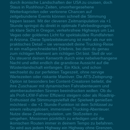
durch ikonische Landschaften der USA zu cruisen, doch
Staus in Rushhour-Zeiten, unvorhergesehene
Wetterkapriolen oder verlorene Chancen auf
zeitgebundene Events können schnell die Stimmung
kippen lassen. Mit der cleveren Zeitmanipulation via +1
Stunde springst du direkt in optimale Fahrbedingungen,
ob klare Sicht in Oregon, verkehrsfreie Highways um Las
Vegas oder goldenes Licht für spektakuläre Rundfahrten
in Arizona. Diese Spielzeitsteuerung ist mehr als nur ein
praktisches Detail – sie verwandelt deine Trucking-Reise
in ein maßgeschneidertes Erlebnis, bei dem du genau
zum richtigen Moment am richtigen Ort bist. Stell dir vor:
Du steuerst deinen Kenworth durch eine nebelverhangene
Nacht und willst endlich die grandiose Aussicht auf die
Wüstenlandschaft einfangen. Ein Klick, und schon
wechselst du zur perfekten Tageszeit, ohne nervige
Wartezeiten oder riskante Manöver. Die ATS-Zeitsprung-
Option ist besonders bei Content-Creatoren beliebt, die
ihre Zuschauer mit dynamischen Fahrabenteuern und
atemberaubenden Szenen beeindrucken wollen. Ob du
als Profi-LKW-Fahrer Effizienz steigern oder als Roadtrip-
Enthusiast die Stimmungsvielfalt der Spielwelt genießen
möchtest – die +1 Stunde-Funktion ist dein Schlüssel zu
einem reibungslosen, immersiven Trucking-Abenteuer.
Nutze diese Zeitmanipulation, um Stoßzeiten zu
umgehen, Missionen pünktlich zu erledigen und die
ikonischen Routen immer in deinem Tempo zu befahren.
So wird aus jedem Highway ein Highway ohne Grenzen,