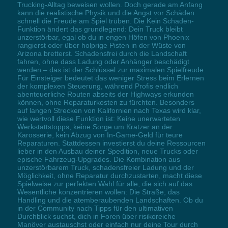
Trucking-Alltag beweisen wollen. Doch gerade am Anfang
kann die realistische Physik und die Angst vor Schäden
schnell die Freude am Spiel trüben. Die Kein Schaden-
Funktion ändert das grundlegend: Dein Truck bleibt
unzerstörbar, egal ob du in engen Höfen von Phoenix
rangierst oder über holprige Pisten in der Wüste von
Arizona bretterst. Schadensfrei durch die Landschaft
fahren, ohne dass Ladung oder Anhänger beschädigt
werden – das ist der Schlüssel zur maximalen Spielfreude.
Für Einsteiger bedeutet das weniger Stress beim Erlernen
der komplexen Steuerung, während Profis endlich
abenteuerliche Routen abseits der Highways erkunden
können, ohne Reparaturkosten zu fürchten. Besonders
auf langen Strecken von Kalifornien nach Texas wird klar,
wie wertvoll diese Funktion ist: Keine unerwarteten
Werkstattstopps, keine Sorge um Kratzer an der
Karosserie, kein Abzug von In-Game-Geld für teure
Reparaturen. Stattdessen investierst du deine Ressourcen
lieber in den Ausbau deiner Spedition, neue Trucks oder
epische Fahrzeug-Upgrades. Die Kombination aus
unzerstörbarem Truck, schadensfreier Ladung und der
Möglichkeit, ohne Reparatur durchzustarten, macht diese
Spielweise zur perfekten Wahl für alle, die sich auf das
Wesentliche konzentrieren wollen: Die Straße, das
Handling und die atemberaubenden Landschaften. Ob du
in der Community nach Tipps für den ultimativen
Durchblick suchst, dich in Foren über risikoreiche
Manöver austauschst oder einfach nur deine Tour durch