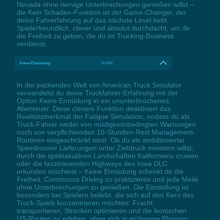
Nevada ohne nervige Unterbrechungen genießen willst –
die Kein Schaden-Funktion ist der Game-Changer, der
deine Fahrerfahrung auf das nächste Level hebt.
Spielerfreundlich, clever und absolut durchdacht, um dir
die Freiheit zu geben, die du im Trucking-Business
verdienst.
Keine Ermüdung
NUM4
In der packenden Welt von American Truck Simulator
verwandelst du deine Truckfahrer-Erfahrung mit der
Option Keine Ermüdung in ein ununterbrochenes
Abenteuer. Diese clevere Funktion deaktiviert das
Realitätsmerkmal der Fatigue Simulation, sodass du als
Truck-Fahrer weder von müdigkeitsbedingten Warnungen
noch von verpflichtenden 10-Stunden-Rest Management-
Routinen eingeschränkt wirst. Ob du als ambitionierter
Speedrunner Lieferungen unter Zeitdruck meistern willst,
durch die spektakulären Landschaften Kaliforniens cruisen
oder die faszinierenden Highways des Iowa DLC
erkunden möchtest – Keine Ermüdung schenkt dir die
Freiheit, Continuous Driving zu praktizieren und jede Meile
ohne Unterbrechungen zu genießen. Die Einstellung ist
besonders bei Spielern beliebt, die sich auf den Kern des
Truck-Spiels konzentrieren möchten: Fracht
transportieren, Strecken optimieren und die ikonischen
US-Routen zu erleben, ohne sich in mühsame Planung