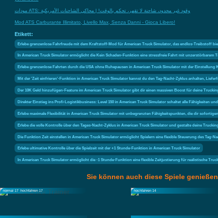
مودات ATS: وقود غير محدود، شاحنة لا تقهر، تحكم بالوقت! | محاكي الشاحنات الأمريكية
Mod ATS Carburante Illimitato, Livello Max, Senza Danni - Gioca Libero!
Etikett:
Erlebe grenzenlose Fahrfreude mit dem Kraftstoff-Mod für American Truck Simulator, das endlos-Treibstoff bi
In American Truck Simulator ermöglicht die Kein Schaden-Funktion eine stressfreie Fahrt mit unzerstörbarem 
Erlebe grenzenlose Fahrten durch die USA ohne Ruhepausen in American Truck Simulator mit der Einstellung
Mit der 'Zeit einfrieren'-Funktion in American Truck Simulator kannst du den Tag-Nacht-Zyklus anhalten, Lieferfr
Der 10K Geld hinzufügen-Feature im American Truck Simulator gibt dir einen massiven Boost für deine Truckin
Direkter Einstieg ins Profi-Logistikbusiness: Level 150 in American Truck Simulator schaltet alle Fähigkeiten
Erlebe maximale Flexibilität in American Truck Simulator mit unbegrenzten Fähigkeitspunkten, die dir soforti
Erlebe die volle Kontrolle über den Tages-Nacht-Zyklus in American Truck Simulator und gestalte deine Trucking
Die Funktion Zeit einstellen in American Truck Simulator ermöglicht Spielern eine flexible Steuerung des Tag-N
Erlebe ultimative Kontrolle über die Spielzeit mit der +1 Stunde-Funktion in American Truck Simulator
In American Truck Simulator ermöglicht die -1 Stunde-Funktion eine flexible Zeitjustierung für realistische Tru
Sie können auch diese Spiele genießen
normal 17
hochfahren 17
hochfahren 14