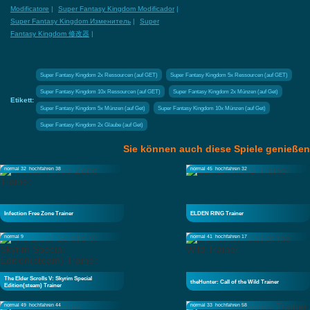
Modificatore
|
Super Fantasy Kingdom Modificador
|
Super Fantasy Kingdom Изменитель
|
Super
Fantasy Kingdom 修改器
|
Super Fantasy Kingdom 2x Ressourcen (auf GET)
Super Fantasy Kingdom 5x Ressourcen (auf GET)
Super Fantasy Kingdom 10x Ressourcen (auf GET)
Super Fantasy Kingdom 2x Münzen (auf Get)
Etikett:
Super Fantasy Kingdom 5x Münzen (auf Get)
Super Fantasy Kingdom 10x Münzen (auf Get)
Super Fantasy Kingdom 2x Glaube (auf Get)
Sie können auch diese Spiele genießen
normal 32
hochfahren 38
normal 45
hochfahren 32
Infection Free Zone Trainer
ELDEN RING Trainer
normal 9
normal 41
hochfahren 17
The Elder Scrolls V: Skyrim Special
theHunter: Call of the Wild Trainer
Edition(steam) Trainer
normal 49
hochfahren 44
normal 33
hochfahren 58