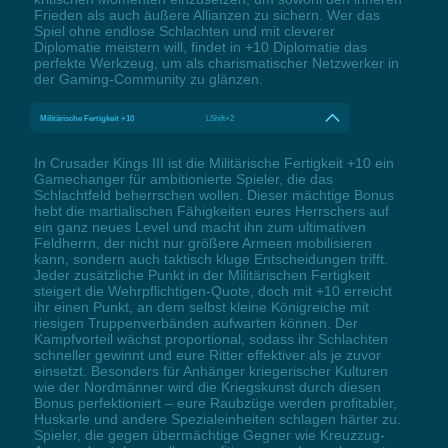
Frieden als auch äußere Allianzen zu sichern. Wer das
Spiel ohne endlose Schlachten und mit cleverer
Diplomatie meistern will, findet in +10 Diplomatie das
perfekte Werkzeug, um als charismatischer Netzwerker in
der Gaming-Community zu glänzen.
Militärische Fertigkeit +10
LShift+2
In Crusader Kings III ist die Militärische Fertigkeit +10 ein
Gamechanger für ambitionierte Spieler, die das
Schlachtfeld beherrschen wollen. Dieser mächtige Bonus
hebt die martialischen Fähigkeiten eures Herrschers auf
ein ganz neues Level und macht ihn zum ultimativen
Feldherrn, der nicht nur größere Armeen mobilisieren
kann, sondern auch taktisch kluge Entscheidungen trifft.
Jeder zusätzliche Punkt in der Militärischen Fertigkeit
steigert die Wehrpflichtigen-Quote, doch mit +10 erreicht
ihr einen Punkt, an dem selbst kleine Königreiche mit
riesigen Truppenverbänden aufwarten können. Der
Kampfvorteil wächst proportional, sodass ihr Schlachten
schneller gewinnt und eure Ritter effektiver als je zuvor
einsetzt. Besonders für Anhänger kriegerischer Kulturen
wie der Nordmänner wird die Kriegskunst durch diesen
Bonus perfektioniert – eure Raubzüge werden profitabler,
Huskarle und andere Spezialeinheiten schlagen härter zu.
Spieler, die gegen übermächtige Gegner wie Kreuzzug-