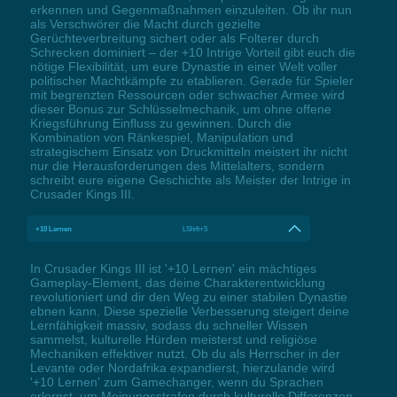
erkennen und Gegenmaßnahmen einzuleiten. Ob ihr nun
als Verschwörer die Macht durch gezielte
Gerüchteverbreitung sichert oder als Folterer durch
Schrecken dominiert – der +10 Intrige Vorteil gibt euch die
nötige Flexibilität, um eure Dynastie in einer Welt voller
politischer Machtkämpfe zu etablieren. Gerade für Spieler
mit begrenzten Ressourcen oder schwacher Armee wird
dieser Bonus zur Schlüsselmechanik, um ohne offene
Kriegsführung Einfluss zu gewinnen. Durch die
Kombination von Ränkespiel, Manipulation und
strategischem Einsatz von Druckmitteln meistert ihr nicht
nur die Herausforderungen des Mittelalters, sondern
schreibt eure eigene Geschichte als Meister der Intrige in
Crusader Kings III.
+10 Lernen
LShift+5
In Crusader Kings III ist '+10 Lernen' ein mächtiges
Gameplay-Element, das deine Charakterentwicklung
revolutioniert und dir den Weg zu einer stabilen Dynastie
ebnen kann. Diese spezielle Verbesserung steigert deine
Lernfähigkeit massiv, sodass du schneller Wissen
sammelst, kulturelle Hürden meisterst und religiöse
Mechaniken effektiver nutzt. Ob du als Herrscher in der
Levante oder Nordafrika expandierst, hierzulande wird
'+10 Lernen' zum Gamechanger, wenn du Sprachen
erlernst, um Meinungsstrafen durch kulturelle Differenzen