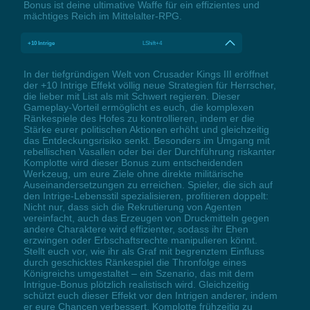
Bonus ist deine ultimative Waffe für ein effizientes und
mächtiges Reich im Mittelalter-RPG.
+10 Intrige
LShift+4
In der tiefgründigen Welt von Crusader Kings III eröffnet
der +10 Intrige Effekt völlig neue Strategien für Herrscher,
die lieber mit List als mit Schwert regieren. Dieser
Gameplay-Vorteil ermöglicht es euch, die komplexen
Ränkespiele des Hofes zu kontrollieren, indem er die
Stärke eurer politischen Aktionen erhöht und gleichzeitig
das Entdeckungsrisiko senkt. Besonders im Umgang mit
rebellischen Vasallen oder bei der Durchführung riskanter
Komplotte wird dieser Bonus zum entscheidenden
Werkzeug, um eure Ziele ohne direkte militärische
Auseinandersetzungen zu erreichen. Spieler, die sich auf
den Intrige-Lebensstil spezialisieren, profitieren doppelt:
Nicht nur, dass sich die Rekrutierung von Agenten
vereinfacht, auch das Erzeugen von Druckmitteln gegen
andere Charaktere wird effizienter, sodass ihr Ehen
erzwingen oder Erbschaftsrechte manipulieren könnt.
Stellt euch vor, wie ihr als Graf mit begrenztem Einfluss
durch geschicktes Ränkespiel die Thronfolge eines
Königreichs umgestaltet – ein Szenario, das mit dem
Intrigue-Bonus plötzlich realistisch wird. Gleichzeitig
schützt euch dieser Effekt vor den Intrigen anderer, indem
er eure Chancen verbessert, Komplotte frühzeitig zu