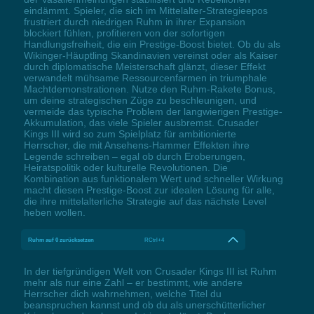
eindämmt. Spieler, die sich im Mittelalter-Strategieepos
frustriert durch niedrigen Ruhm in ihrer Expansion
blockiert fühlen, profitieren von der sofortigen
Handlungsfreiheit, die ein Prestige-Boost bietet. Ob du als
Wikinger-Häuptling Skandinavien vereinst oder als Kaiser
durch diplomatische Meisterschaft glänzt, dieser Effekt
verwandelt mühsame Ressourcenfarmen in triumphale
Machtdemonstrationen. Nutze den Ruhm-Rakete Bonus,
um deine strategischen Züge zu beschleunigen, und
vermeide das typische Problem der langwierigen Prestige-
Akkumulation, das viele Spieler ausbremst. Crusader
Kings III wird so zum Spielplatz für ambitionierte
Herrscher, die mit Ansehens-Hammer Effekten ihre
Legende schreiben – egal ob durch Eroberungen,
Heiratspolitik oder kulturelle Revolutionen. Die
Kombination aus funktionalem Wert und schneller Wirkung
macht diesen Prestige-Boost zur idealen Lösung für alle,
die ihre mittelalterliche Strategie auf das nächste Level
heben wollen.
Ruhm auf 0 zurücksetzen
RCtrl+4
In der tiefgründigen Welt von Crusader Kings III ist Ruhm
mehr als nur eine Zahl – er bestimmt, wie andere
Herrscher dich wahrnehmen, welche Titel du
beanspruchen kannst und ob du als unerschütterlicher