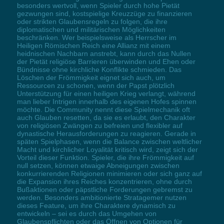
besonders wertvoll, wenn Spieler durch hohe Pietät
gezwungen sind, kostspielige Kreuzzüge zu finanzieren
oder strikten Glaubensregeln zu folgen, die ihre
diplomatischen und militärischen Möglichkeiten
beschränken. Wer beispielsweise als Herrscher im
Heiligen Römischen Reich eine Allianz mit einem
heidnischen Nachbarn anstrebt, kann durch das Nullen
der Pietät religiöse Barrieren überwinden und Ehen oder
Bündnisse ohne kirchliche Konflikte schmieden. Das
Löschen der Frömmigkeit eignet sich auch, um
Ressourcen zu schonen, wenn der Papst plötzlich
Unterstützung für einen heiligen Krieg verlangt, während
man lieber Intrigen innerhalb des eigenen Hofes spinnen
möchte. Die Community nennt diese Spielmechanik oft
auch Glauben resetten, da sie es erlaubt, den Charakter
von religiösen Zwängen zu befreien und flexibler auf
dynastische Herausforderungen zu reagieren. Gerade in
späten Spielphasen, wenn die Balance zwischen weltlicher
Macht und kirchlicher Loyalität kritisch wird, zeigt sich der
Vorteil dieser Funktion. Spieler, die ihre Frömmigkeit auf
null setzen, können etwaige Abneigungen zwischen
konkurrierenden Religionen minimieren oder sich ganz auf
die Expansion ihres Reiches konzentrieren, ohne durch
Bußaktionen oder päpstliche Forderungen gebremst zu
werden. Besonders ambitionierte Stratagemer nutzen
dieses Feature, um ihre Charaktere dynamisch zu
entwickeln – sei es durch das Umgehen von
Glaubenspflichten oder das Öffnen von Optionen für