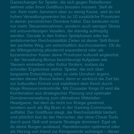
Gamechanger für Spieler, die sich gegen Rebellionen
wehren oder ihren Goldfluss boosten müssen. Stell dir
vor: Kein mehr Jammern über zu wenig Kasse, weil du mit
hohen Verwaltungswerten bis zu 10 zusätzliche Provinzen
in deiner persönlichen Domäne hältst. Das bedeutet nicht
nur mehr Steuereinnahmen, sondern auch weniger Stress
mit unzuverlässigen Vasallen, die ständig aufmüpfig
werden. Gerade in den frühen Spielphasen oder bei
ambitionierten Reichsstabilität-Zielen ist dieser Skill-Boost
der perfekte Weg, um wirtschaftlich durchzustarten. Ob du
als Wikingerkönig plündernd expandierst oder als
byzantinischer Kaiser deine Provinzen kulturell angleichst
– der Verwaltung-Bonus beschleunigt Aufgaben wie
Steuern eintreiben oder Kultur fördern, sodass du
schneller Ergebnisse siehst. Spieler, die sich über
langsame Entwicklung oder zu viele Unruhen ärgern,
werden diesen Bonus lieben, denn er verkürzt die Zeit bis
zur kulturellen Einheit und stabilisiert dein Reich durch
kluge Ressourcenkontrolle. Mit Crusader Kings III wird die
Kombination aus strategischer Planung und optimaler
Domänenverwaltung zum ultimativen Mittelalter-
Headgame, bei dem du nicht nur Kriege gewinnst,
sondern auch als Big Brain in der Gaming-Community
auffällst. Der Goldfluss steigt, die Reichsstabilität klettert,
und plötzlich bist du der Herrscher, der ohne Cheat-Tools
durch pure Skill und smarte Strategie dominiert. Egal ob
du deine Burgen ausbaust, Handelsrouten optimierst oder
als Herzog von Irland zur Königswürde aufsteigst – dieser