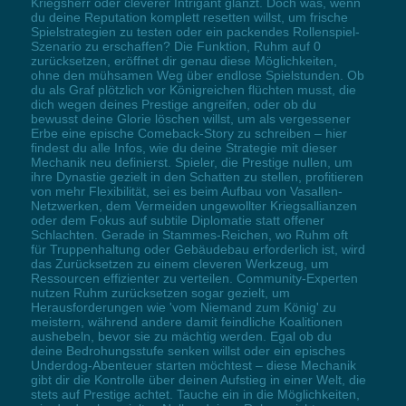
Kriegsherr oder cleverer Intrigant glänzt. Doch was, wenn
du deine Reputation komplett resetten willst, um frische
Spielstrategien zu testen oder ein packendes Rollenspiel-
Szenario zu erschaffen? Die Funktion, Ruhm auf 0
zurücksetzen, eröffnet dir genau diese Möglichkeiten,
ohne den mühsamen Weg über endlose Spielstunden. Ob
du als Graf plötzlich vor Königreichen flüchten musst, die
dich wegen deines Prestige angreifen, oder ob du
bewusst deine Glorie löschen willst, um als vergessener
Erbe eine epische Comeback-Story zu schreiben – hier
findest du alle Infos, wie du deine Strategie mit dieser
Mechanik neu definierst. Spieler, die Prestige nullen, um
ihre Dynastie gezielt in den Schatten zu stellen, profitieren
von mehr Flexibilität, sei es beim Aufbau von Vasallen-
Netzwerken, dem Vermeiden ungewollter Kriegsallianzen
oder dem Fokus auf subtile Diplomatie statt offener
Schlachten. Gerade in Stammes-Reichen, wo Ruhm oft
für Truppenhaltung oder Gebäudebau erforderlich ist, wird
das Zurücksetzen zu einem cleveren Werkzeug, um
Ressourcen effizienter zu verteilen. Community-Experten
nutzen Ruhm zurücksetzen sogar gezielt, um
Herausforderungen wie 'vom Niemand zum König' zu
meistern, während andere damit feindliche Koalitionen
aushebeln, bevor sie zu mächtig werden. Egal ob du
deine Bedrohungsstufe senken willst oder ein episches
Underdog-Abenteuer starten möchtest – diese Mechanik
gibt dir die Kontrolle über deinen Aufstieg in einer Welt, die
stets auf Prestige achtet. Tauche ein in die Möglichkeiten,