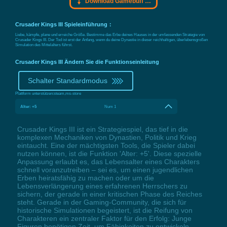
Download Gamebuff Trainer
Crusader Kings III Spieleinführung：
Liebe, kämpfe, plane und erreiche Größe. Bestimme das Erbe deines Hauses in der umfassenden Strategie von
Crusader Kings III. Der Tod ist erst der Anfang, wenn du deine Dynastie in dieser reichhaltigen, überlebensgroßen
Simulation des Mittelalters führst.
Crusader Kings III Ändern Sie die Funktionseinleitung
Schalter Standardmodus
Plattform unterstützen:
steam,ms-store
Alter: +5
Num 1
Crusader Kings III ist ein Strategiespiel, das tief in die
komplexen Mechaniken von Dynastien, Politik und Krieg
eintaucht. Eine der mächtigsten Tools, die Spieler dabei
nutzen können, ist die Funktion 'Alter: +5'. Diese spezielle
Anpassung erlaubt es, das Lebensalter eines Charakters
schnell voranzutreiben – sei es, um einen jugendlichen
Erben heiratsfähig zu machen oder um die
Lebensverlängerung eines erfahrenen Herrschers zu
sichern, der gerade in einer kritischen Phase des Reiches
steht. Gerade in der Gaming-Community, die sich für
historische Simulationen begeistert, ist die Reifung von
Charakteren ein zentraler Faktor für den Erfolg: Junge
Figuren benötigen Zeit, um Fähigkeiten zu entwickeln