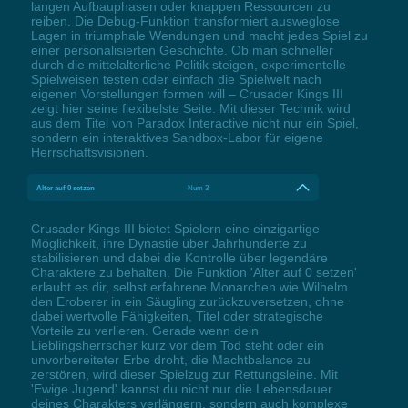
langen Aufbauphasen oder knappen Ressourcen zu
reiben. Die Debug-Funktion transformiert ausweglose
Lagen in triumphale Wendungen und macht jedes Spiel zu
einer personalisierten Geschichte. Ob man schneller
durch die mittelalterliche Politik steigen, experimentelle
Spielweisen testen oder einfach die Spielwelt nach
eigenen Vorstellungen formen will – Crusader Kings III
zeigt hier seine flexibelste Seite. Mit dieser Technik wird
aus dem Titel von Paradox Interactive nicht nur ein Spiel,
sondern ein interaktives Sandbox-Labor für eigene
Herrschaftsvisionen.
Alter auf 0 setzen
Num 3
Crusader Kings III bietet Spielern eine einzigartige
Möglichkeit, ihre Dynastie über Jahrhunderte zu
stabilisieren und dabei die Kontrolle über legendäre
Charaktere zu behalten. Die Funktion 'Alter auf 0 setzen'
erlaubt es dir, selbst erfahrene Monarchen wie Wilhelm
den Eroberer in ein Säugling zurückzuversetzen, ohne
dabei wertvolle Fähigkeiten, Titel oder strategische
Vorteile zu verlieren. Gerade wenn dein
Lieblingsherrscher kurz vor dem Tod steht oder ein
unvorbereiteter Erbe droht, die Machtbalance zu
zerstören, wird dieser Spielzug zur Rettungsleine. Mit
'Ewige Jugend' kannst du nicht nur die Lebensdauer
deines Charakters verlängern, sondern auch komplexe