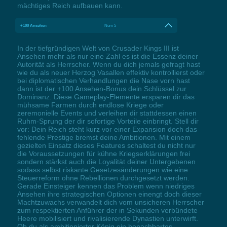
mächtiges Reich aufbauen kann.
+100 Ansehen
Num 5
In der tiefgründigen Welt von Crusader Kings III ist
Ansehen mehr als nur eine Zahl es ist die Essenz deiner
Autorität als Herrscher. Wenn du dich jemals gefragt hast
wie du als neuer Herzog Vasallen effektiv kontrollierst oder
bei diplomatischen Verhandlungen die Nase vorn hast
dann ist der +100 Ansehen-Bonus dein Schlüssel zur
Dominanz. Diese Gameplay-Elemente ersparen dir das
mühsame Farmen durch endlose Kriege oder
zeremonielle Events und verleihen dir stattdessen einen
Ruhm-Sprung der dir sofortige Vorteile einbringt. Stell dir
vor: Dein Reich steht kurz vor einer Expansion doch das
fehlende Prestige bremst deine Ambitionen. Mit einem
gezielten Einsatz dieses Features schaltest du nicht nur
die Voraussetzungen für kühne Kriegserklärungen frei
sondern stärkst auch die Loyalität deiner Untergebenen
sodass selbst riskante Gesetzesänderungen wie eine
Steuerreform ohne Rebellionen durchgesetzt werden.
Gerade Einsteiger kennen das Problem wenn niedriges
Ansehen ihre strategischen Optionen einengt doch dieser
Machtzuwachs verwandelt dich vom unsicheren Herrscher
zum respektierten Anführer der in Sekunden verbündete
Heere mobilisiert und rivalisierende Dynastien unterwirft.
Ob du als ambitionierter König ein benachbartes