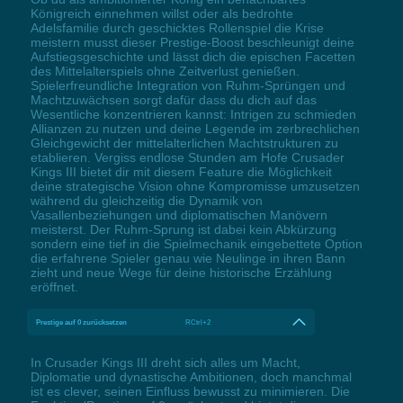
Königreich einnehmen willst oder als bedrohte
Adelsfamilie durch geschicktes Rollenspiel die Krise
meistern musst dieser Prestige-Boost beschleunigt deine
Aufstiegsgeschichte und lässt dich die epischen Facetten
des Mittelalterspiels ohne Zeitverlust genießen.
Spielerfreundliche Integration von Ruhm-Sprüngen und
Machtzuwächsen sorgt dafür dass du dich auf das
Wesentliche konzentrieren kannst: Intrigen zu schmieden
Allianzen zu nutzen und deine Legende im zerbrechlichen
Gleichgewicht der mittelalterlichen Machtstrukturen zu
etablieren. Vergiss endlose Stunden am Hofe Crusader
Kings III bietet dir mit diesem Feature die Möglichkeit
deine strategische Vision ohne Kompromisse umzusetzen
während du gleichzeitig die Dynamik von
Vasallenbeziehungen und diplomatischen Manövern
meisterst. Der Ruhm-Sprung ist dabei kein Abkürzung
sondern eine tief in die Spielmechanik eingebettete Option
die erfahrene Spieler genau wie Neulinge in ihren Bann
zieht und neue Wege für deine historische Erzählung
eröffnet.
Prestige auf 0 zurücksetzen
RCtrl+2
In Crusader Kings III dreht sich alles um Macht,
Diplomatie und dynastische Ambitionen, doch manchmal
ist es clever, seinen Einfluss bewusst zu minimieren. Die