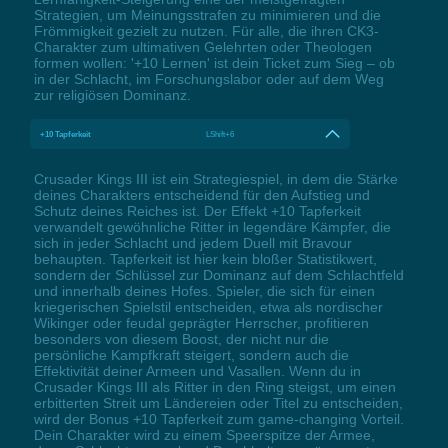
Strategien, um Meinungsstrafen zu minimieren und die
Frömmigkeit gezielt zu nutzen. Für alle, die ihren CK3-
Charakter zum ultimativen Gelehrten oder Theologen
formen wollen: '+10 Lernen' ist dein Ticket zum Sieg – ob
in der Schlacht, im Forschungslabor oder auf dem Weg
zur religiösen Dominanz.
+10 Tapferkeit
LShift+6
Crusader Kings III ist ein Strategiespiel, in dem die Stärke
deines Charakters entscheidend für den Aufstieg und
Schutz deines Reiches ist. Der Effekt +10 Tapferkeit
verwandelt gewöhnliche Ritter in legendäre Kämpfer, die
sich in jeder Schlacht und jedem Duell mit Bravour
behaupten. Tapferkeit ist hier kein bloßer Statistikwert,
sondern der Schlüssel zur Dominanz auf dem Schlachtfeld
und innerhalb deines Hofes. Spieler, die sich für einen
kriegerischen Spielstil entscheiden, etwa als nordischer
Wikinger oder feudal geprägter Herrscher, profitieren
besonders von diesem Boost, der nicht nur die
persönliche Kampfkraft steigert, sondern auch die
Effektivität deiner Armeen und Vasallen. Wenn du in
Crusader Kings III als Ritter in den Ring steigst, um einen
erbitterten Streit um Ländereien oder Titel zu entscheiden,
wird der Bonus +10 Tapferkeit zum game-changing Vorteil.
Dein Charakter wird zu einem Speerspitze der Armee,