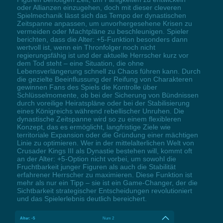
oder Allianzen einzugehen, doch mit dieser cleveren
Spielmechanik lässt sich das Tempo der dynastischen
Zeitspanne anpassen, um unvorhergesehene Krisen zu
vermeiden oder Machtpläne zu beschleunigen. Spieler
berichten, dass die Alter: +5-Funktion besonders dann
wertvoll ist, wenn ein Thronfolger noch nicht
regierungsfähig ist und der aktuelle Herrscher kurz vor
dem Tod steht – eine Situation, die ohne
Lebensverlängerung schnell zu Chaos führen kann. Durch
die gezielte Beeinflussung der Reifung von Charakteren
gewinnen Fans des Spiels die Kontrolle über
Schlüsselmomente, ob bei der Sicherung von Bündnissen
durch voreilige Heiratspläne oder bei der Stabilisierung
eines Königreichs während rebellischer Unruhen. Die
dynastische Zeitspanne wird so zu einem flexibleren
Konzept, das es ermöglicht, langfristige Ziele wie
territoriale Expansion oder die Gründung einer mächtigen
Linie zu optimieren. Wer in der mittelalterlichen Welt von
Crusader Kings III als Dynastie bestehen will, kommt oft
an der Alter: +5-Option nicht vorbei, um sowohl die
Fruchtbarkeit junger Figuren als auch die Stabilität
erfahrener Herrscher zu maximieren. Diese Funktion ist
mehr als nur ein Tipp – sie ist ein Game-Changer, der die
Sichtbarkeit strategischer Entscheidungen revolutioniert
und das Spielerlebnis deutlich bereichert.
Alter: -5
Num 2