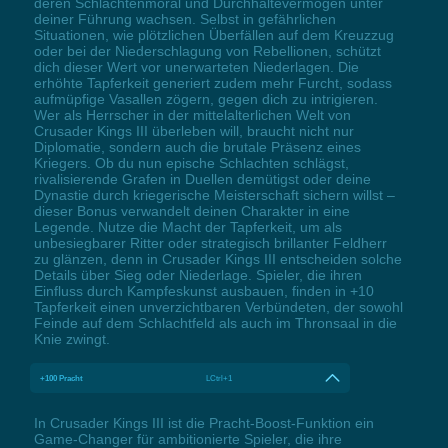
deren Schlachtenmoral und Durchhaltevermögen unter
deiner Führung wachsen. Selbst in gefährlichen
Situationen, wie plötzlichen Überfällen auf dem Kreuzzug
oder bei der Niederschlagung von Rebellionen, schützt
dich dieser Wert vor unerwarteten Niederlagen. Die
erhöhte Tapferkeit generiert zudem mehr Furcht, sodass
aufmüpfige Vasallen zögern, gegen dich zu intrigieren.
Wer als Herrscher in der mittelalterlichen Welt von
Crusader Kings III überleben will, braucht nicht nur
Diplomatie, sondern auch die brutale Präsenz eines
Kriegers. Ob du nun epische Schlachten schlägst,
rivalisierende Grafen in Duellen demütigst oder deine
Dynastie durch kriegerische Meisterschaft sichern willst –
dieser Bonus verwandelt deinen Charakter in eine
Legende. Nutze die Macht der Tapferkeit, um als
unbesiegbarer Ritter oder strategisch brillanter Feldherr
zu glänzen, denn in Crusader Kings III entscheiden solche
Details über Sieg oder Niederlage. Spieler, die ihren
Einfluss durch Kampfeskunst ausbauen, finden in +10
Tapferkeit einen unverzichtbaren Verbündeten, der sowohl
Feinde auf dem Schlachtfeld als auch im Thronsaal in die
Knie zwingt.
+100 Pracht
LCtrl+1
In Crusader Kings III ist die Pracht-Boost-Funktion ein
Game-Changer für ambitionierte Spieler, die ihre