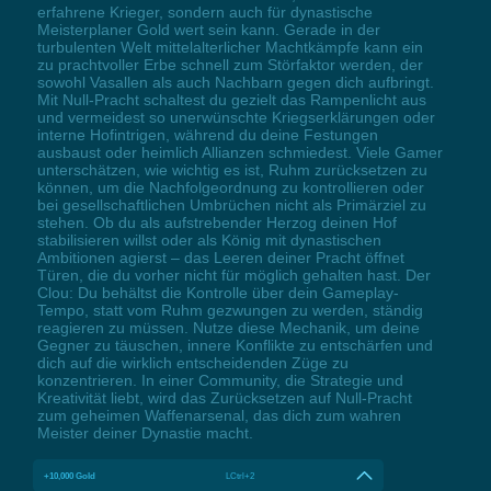
erfahrene Krieger, sondern auch für dynastische
Meisterplaner Gold wert sein kann. Gerade in der
turbulenten Welt mittelalterlicher Machtkämpfe kann ein
zu prachtvoller Erbe schnell zum Störfaktor werden, der
sowohl Vasallen als auch Nachbarn gegen dich aufbringt.
Mit Null-Pracht schaltest du gezielt das Rampenlicht aus
und vermeidest so unerwünschte Kriegserklärungen oder
interne Hofintrigen, während du deine Festungen
ausbaust oder heimlich Allianzen schmiedest. Viele Gamer
unterschätzen, wie wichtig es ist, Ruhm zurücksetzen zu
können, um die Nachfolgeordnung zu kontrollieren oder
bei gesellschaftlichen Umbrüchen nicht als Primärziel zu
stehen. Ob du als aufstrebender Herzog deinen Hof
stabilisieren willst oder als König mit dynastischen
Ambitionen agierst – das Leeren deiner Pracht öffnet
Türen, die du vorher nicht für möglich gehalten hast. Der
Clou: Du behältst die Kontrolle über dein Gameplay-
Tempo, statt vom Ruhm gezwungen zu werden, ständig
reagieren zu müssen. Nutze diese Mechanik, um deine
Gegner zu täuschen, innere Konflikte zu entschärfen und
dich auf die wirklich entscheidenden Züge zu
konzentrieren. In einer Community, die Strategie und
Kreativität liebt, wird das Zurücksetzen auf Null-Pracht
zum geheimen Waffenarsenal, das dich zum wahren
Meister deiner Dynastie macht.
+10,000 Gold
LCtrl+2