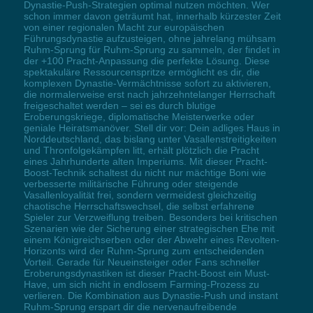
Dynastie-Push-Strategien optimal nutzen möchten. Wer
schon immer davon geträumt hat, innerhalb kürzester Zeit
von einer regionalen Macht zur europäischen
Führungsdynastie aufzusteigen, ohne jahrelang mühsam
Ruhm-Sprung für Ruhm-Sprung zu sammeln, der findet in
der +100 Pracht-Anpassung die perfekte Lösung. Diese
spektakuläre Ressourcenspritze ermöglicht es dir, die
komplexen Dynastie-Vermächtnisse sofort zu aktivieren,
die normalerweise erst nach jahrzehntelanger Herrschaft
freigeschaltet werden – sei es durch blutige
Eroberungskriege, diplomatische Meisterwerke oder
geniale Heiratsmanöver. Stell dir vor: Dein adliges Haus in
Norddeutschland, das bislang unter Vasallenstreitigkeiten
und Thronfolgekämpfen litt, erhält plötzlich die Pracht
eines Jahrhunderte alten Imperiums. Mit dieser Pracht-
Boost-Technik schaltest du nicht nur mächtige Boni wie
verbesserte militärische Führung oder steigende
Vasallenloyalität frei, sondern vermeidest gleichzeitig
chaotische Herrschaftswechsel, die selbst erfahrene
Spieler zur Verzweiflung treiben. Besonders bei kritischen
Szenarien wie der Sicherung einer strategischen Ehe mit
einem Königreichserben oder der Abwehr eines Revolten-
Horizonts wird der Ruhm-Sprung zum entscheidenden
Vorteil. Gerade für Neueinsteiger oder Fans schneller
Eroberungsdynastiken ist dieser Pracht-Boost ein Must-
Have, um sich nicht in endlosem Farming-Prozess zu
verlieren. Die Kombination aus Dynastie-Push und instant
Ruhm-Sprung erspart dir die nervenaufreibende