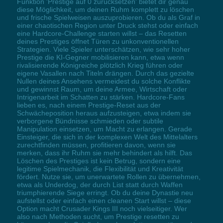
Funktion 'Prestige auf 0 zurücksetzen' bietet dir genau
diese Möglichkeit, um deinen Ruhm komplett zu löschen
und frische Spielweisen auszuprobieren. Ob du als Graf in
einer chaotischen Region unter Druck stehst oder einfach
eine Hardcore-Challenge starten willst – das Resetten
deines Prestiges öffnet Türen zu unkonventionellen
Strategien. Viele Spieler unterschätzen, wie sehr hoher
Prestige die KI-Gegner mobilisieren kann, etwa wenn
rivalisierende Königreiche plötzlich Krieg führen oder
eigene Vasallen nach Titeln drängen. Durch das gezielte
Nullen deines Ansehens vermeidest du solche Konflikte
und gewinnst Raum, um deine Armee, Wirtschaft oder
Intrigenarbeit im Schatten zu stärken. Hardcore-Fans
lieben es, nach einem Prestige-Reset aus der
Schwächeposition heraus aufzusteigen, etwa indem sie
verborgene Bündnisse schmieden oder subtile
Manipulation einsetzen, um Macht zu erlangen. Gerade
Einsteiger, die sich in der komplexen Welt des Mittelalters
zurechtfinden müssen, profitieren davon, wenn sie
merken, dass ihr Ruhm sie mehr behindert als hilft. Das
Löschen des Prestiges ist kein Betrug, sondern eine
legitime Spielmechanik, die Flexibilität und Kreativität
fördert. Nutze sie, um unerwartete Rollen zu übernehmen,
etwa als Underdog, der durch List statt durch Waffen
triumphierende Siege erringt. Ob du deine Dynastie neu
aufstellst oder einfach einen cleanen Start willst – diese
Option macht Crusader Kings III noch vielseitiger. Wer
also nach Methoden sucht, um Prestige resetten zu