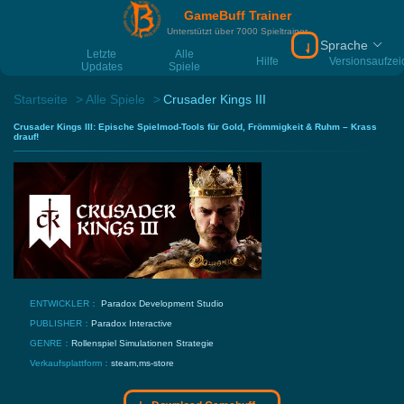
GameBuff Trainer
Unterstützt über 7000 Spieltrainer
Sprache
Download Gamebu
Letzte
Alle
Hilfe
Versionsaufze
Updates
Spiele
Startseite
Alle Spiele
Crusader Kings III
Crusader Kings III: Epische Spielmod-Tools für Gold, Frömmigkeit & Ruhm – Krass
drauf!
ENTWICKLER：
Paradox Development Studio
PUBLISHER：
Paradox Interactive
GENRE：
Rollenspiel
Simulationen
Strategie
Verkaufsplattform：
steam,ms-store