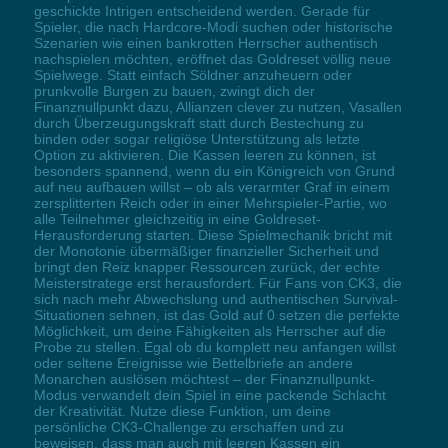
geschickte Intrigen entscheidend werden. Gerade für
Spieler, die nach Hardcore-Modi suchen oder historische
Szenarien wie einen bankrotten Herrscher authentisch
nachspielen möchten, eröffnet das Goldreset völlig neue
Spielwege. Statt einfach Söldner anzuheuern oder
prunkvolle Burgen zu bauen, zwingt dich der
Finanznullpunkt dazu, Allianzen clever zu nutzen, Vasallen
durch Überzeugungskraft statt durch Bestechung zu
binden oder sogar religiöse Unterstützung als letzte
Option zu aktivieren. Die Kassen leeren zu können, ist
besonders spannend, wenn du ein Königreich von Grund
auf neu aufbauen willst – ob als verarmter Graf in einem
zersplitterten Reich oder in einer Mehrspieler-Partie, wo
alle Teilnehmer gleichzeitig in eine Goldreset-
Herausforderung starten. Diese Spielmechanik bricht mit
der Monotonie übermäßiger finanzieller Sicherheit und
bringt den Reiz knapper Ressourcen zurück, der echte
Meisterstratege erst herausfordert. Für Fans von CK3, die
sich nach mehr Abwechslung und authentischen Survival-
Situationen sehnen, ist das Gold auf 0 setzen die perfekte
Möglichkeit, um deine Fähigkeiten als Herrscher auf die
Probe zu stellen. Egal ob du komplett neu anfangen willst
oder seltene Ereignisse wie Bettelbriefe an andere
Monarchen auslösen möchtest – der Finanznullpunkt-
Modus verwandelt dein Spiel in eine packende Schlacht
der Kreativität. Nutze diese Funktion, um deine
persönliche CK3-Challenge zu erschaffen und zu
beweisen, dass man auch mit leeren Kassen ein