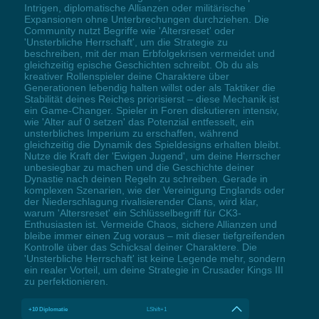
Intrigen, diplomatische Allianzen oder militärische
Expansionen ohne Unterbrechungen durchziehen. Die
Community nutzt Begriffe wie 'Altersreset' oder
'Unsterbliche Herrschaft', um die Strategie zu
beschreiben, mit der man Erbfolgekrisen vermeidet und
gleichzeitig epische Geschichten schreibt. Ob du als
kreativer Rollenspieler deine Charaktere über
Generationen lebendig halten willst oder als Taktiker die
Stabilität deines Reiches priorisierst – diese Mechanik ist
ein Game-Changer. Spieler in Foren diskutieren intensiv,
wie 'Alter auf 0 setzen' das Potenzial entfesselt, ein
unsterbliches Imperium zu erschaffen, während
gleichzeitig die Dynamik des Spieldesigns erhalten bleibt.
Nutze die Kraft der 'Ewigen Jugend', um deine Herrscher
unbesiegbar zu machen und die Geschichte deiner
Dynastie nach deinen Regeln zu schreiben. Gerade in
komplexen Szenarien, wie der Vereinigung Englands oder
der Niederschlagung rivalisierender Clans, wird klar,
warum 'Altersreset' ein Schlüsselbegriff für CK3-
Enthusiasten ist. Vermeide Chaos, sichere Allianzen und
bleibe immer einen Zug voraus – mit dieser tiefgreifenden
Kontrolle über das Schicksal deiner Charaktere. Die
'Unsterbliche Herrschaft' ist keine Legende mehr, sondern
ein realer Vorteil, um deine Strategie in Crusader Kings III
zu perfektionieren.
+10 Diplomatie
LShift+1