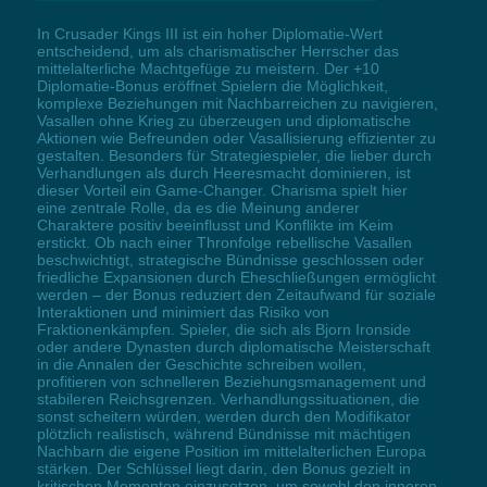
In Crusader Kings III ist ein hoher Diplomatie-Wert
entscheidend, um als charismatischer Herrscher das
mittelalterliche Machtgefüge zu meistern. Der +10
Diplomatie-Bonus eröffnet Spielern die Möglichkeit,
komplexe Beziehungen mit Nachbarreichen zu navigieren,
Vasallen ohne Krieg zu überzeugen und diplomatische
Aktionen wie Befreunden oder Vasallisierung effizienter zu
gestalten. Besonders für Strategiespieler, die lieber durch
Verhandlungen als durch Heeresmacht dominieren, ist
dieser Vorteil ein Game-Changer. Charisma spielt hier
eine zentrale Rolle, da es die Meinung anderer
Charaktere positiv beeinflusst und Konflikte im Keim
erstickt. Ob nach einer Thronfolge rebellische Vasallen
beschwichtigt, strategische Bündnisse geschlossen oder
friedliche Expansionen durch Eheschließungen ermöglicht
werden – der Bonus reduziert den Zeitaufwand für soziale
Interaktionen und minimiert das Risiko von
Fraktionenkämpfen. Spieler, die sich als Bjorn Ironside
oder andere Dynasten durch diplomatische Meisterschaft
in die Annalen der Geschichte schreiben wollen,
profitieren von schnelleren Beziehungsmanagement und
stabileren Reichsgrenzen. Verhandlungssituationen, die
sonst scheitern würden, werden durch den Modifikator
plötzlich realistisch, während Bündnisse mit mächtigen
Nachbarn die eigene Position im mittelalterlichen Europa
stärken. Der Schlüssel liegt darin, den Bonus gezielt in
kritischen Momenten einzusetzen, um sowohl den inneren