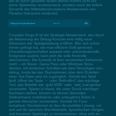
wie du durch gezieltes Nullen deines Ruhms nicht nur
deine Spielweise revolutionierst, sondern auch die tiefere
Dynamik des Mittelaltersimulations-Meisterwerks von
Paradox Interactive entdeckst.
Debug-Konsole aktivieren
Num 8
Crusader Kings III ist ein Strategie-Meisterwerk, das durch
die Aktivierung der Debug-Konsole eine völlig neue
Dimension der Spielgestaltung eröffnet. Wer sich schon
immer gefragt hat, wie man effizient Gold generiert,
Charaktereigenschaften anpasst oder unkonventionelle
Ereignisse auslöst, kann jetzt die volle Kontrolle
übernehmen. Die Konsole ist kein verstecktes Geheimnis
mehr – ob Steam, Game Pass oder Windows Store-
Version, mit einfachen Schritten wie dem Hinzufügen von -
debug_mode bei den Startoptionen oder dem Erstellen
einer .bat-Datei wird sie zugänglich. Sobald das Spiel
läuft, öffnet die Taste `~` oder Shift+Alt+C das mächtige
Tool, das Befehle wie `gold 5000` oder `add_trait genius`
verarbeitet. Spieler in Irland, die unter Druck mächtiger
Nachbarn stehen, können so binnen Sekunden
Söldnerheere mobilisieren oder untaugliche Erben in
geniale Herrscher verwandeln. Gerade für Fans
komplexer Simulationen ist dies die perfekte Lösung, um
sich auf die epischen Machtkämpfe, dynastischen Intrigen
und kreativen Spielzüge zu konzentrieren, ohne sich an