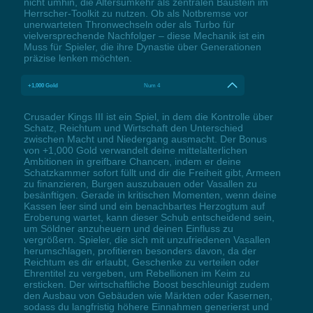
nicht umhin, die Altersumkehr als zentralen Baustein im
Herrscher-Toolkit zu nutzen. Ob als Notbremse vor
unerwarteten Thronwechseln oder als Turbo für
vielversprechende Nachfolger – diese Mechanik ist ein
Muss für Spieler, die ihre Dynastie über Generationen
präzise lenken möchten.
+1,000 Gold
Num 4
Crusader Kings III ist ein Spiel, in dem die Kontrolle über
Schatz, Reichtum und Wirtschaft den Unterschied
zwischen Macht und Niedergang ausmacht. Der Bonus
von +1,000 Gold verwandelt deine mittelalterlichen
Ambitionen in greifbare Chancen, indem er deine
Schatzkammer sofort füllt und dir die Freiheit gibt, Armeen
zu finanzieren, Burgen auszubauen oder Vasallen zu
besänftigen. Gerade in kritischen Momenten, wenn deine
Kassen leer sind und ein benachbartes Herzogtum auf
Eroberung wartet, kann dieser Schub entscheidend sein,
um Söldner anzuheuern und deinen Einfluss zu
vergrößern. Spieler, die sich mit unzufriedenen Vasallen
herumschlagen, profitieren besonders davon, da der
Reichtum es dir erlaubt, Geschenke zu verteilen oder
Ehrentitel zu vergeben, um Rebellionen im Keim zu
ersticken. Der wirtschaftliche Boost beschleunigt zudem
den Ausbau von Gebäuden wie Märkten oder Kasernen,
sodass du langfristig höhere Einnahmen generierst und