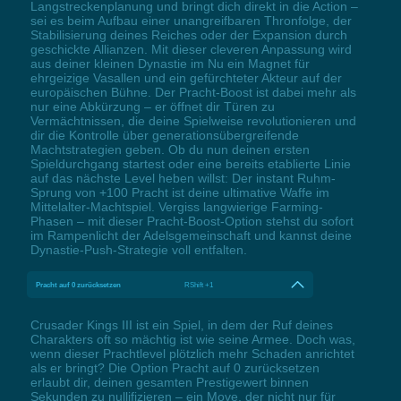
Langstreckenplanung und bringt dich direkt in die Action –
sei es beim Aufbau einer unangreifbaren Thronfolge, der
Stabilisierung deines Reiches oder der Expansion durch
geschickte Allianzen. Mit dieser cleveren Anpassung wird
aus deiner kleinen Dynastie im Nu ein Magnet für
ehrgeizige Vasallen und ein gefürchteter Akteur auf der
europäischen Bühne. Der Pracht-Boost ist dabei mehr als
nur eine Abkürzung – er öffnet dir Türen zu
Vermächtnissen, die deine Spielweise revolutionieren und
dir die Kontrolle über generationsübergreifende
Machtstrategien geben. Ob du nun deinen ersten
Spieldurchgang startest oder eine bereits etablierte Linie
auf das nächste Level heben willst: Der instant Ruhm-
Sprung von +100 Pracht ist deine ultimative Waffe im
Mittelalter-Machtspiel. Vergiss langwierige Farming-
Phasen – mit dieser Pracht-Boost-Option stehst du sofort
im Rampenlicht der Adelsgemeinschaft und kannst deine
Dynastie-Push-Strategie voll entfalten.
Pracht auf 0 zurücksetzen
RShift +1
Crusader Kings III ist ein Spiel, in dem der Ruf deines
Charakters oft so mächtig ist wie seine Armee. Doch was,
wenn dieser Prachtlevel plötzlich mehr Schaden anrichtet
als er bringt? Die Option Pracht auf 0 zurücksetzen
erlaubt dir, deinen gesamten Prestigewert binnen
Sekunden zu nullifizieren – ein Move, der nicht nur für