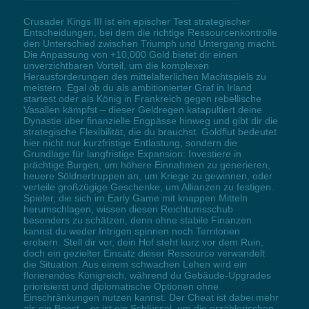
Crusader Kings III ist ein epischer Test strategischer
Entscheidungen, bei dem die richtige Ressourcenkontrolle
den Unterschied zwischen Triumph und Untergang macht.
Die Anpassung von +10,000 Gold bietet dir einen
unverzichtbaren Vorteil, um die komplexen
Herausforderungen des mittelalterlichen Machtspiels zu
meistern. Egal ob du als ambitionierter Graf in Irland
startest oder als König in Frankreich gegen rebellische
Vasallen kämpfst – dieser Geldregen katapultiert deine
Dynastie über finanzielle Engpässe hinweg und gibt dir die
strategische Flexibilität, die du brauchst. Goldflut bedeutet
hier nicht nur kurzfristige Entlastung, sondern die
Grundlage für langfristige Expansion: Investiere in
prächtige Burgen, um höhere Einnahmen zu generieren,
heuere Söldnertruppen an, um Kriege zu gewinnen, oder
verteile großzügige Geschenke, um Allianzen zu festigen.
Spieler, die sich im Early Game mit knappen Mitteln
herumschlagen, wissen diesen Reichtumsschub
besonders zu schätzen, denn ohne stabile Finanzen
kannst du weder Intrigen spinnen noch Territorien
erobern. Stell dir vor, dein Hof steht kurz vor dem Ruin,
doch ein gezielter Einsatz dieser Ressource verwandelt
die Situation: Aus einem schwachen Lehen wird ein
florierendes Königreich, während du Gebäude-Upgrades
priorisierst und diplomatische Optionen ohne
Einschränkungen nutzen kannst. Der Cheat ist dabei mehr
als ein Boost – er ist ein Schlüssel, um die erzählerischen