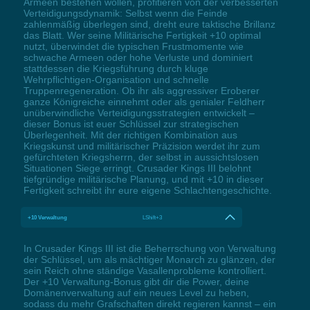
Armeen bestehen wollen, profitieren von der verbesserten
Verteidigungsdynamik: Selbst wenn die Feinde
zahlenmäßig überlegen sind, dreht eure taktische Brillanz
das Blatt. Wer seine Militärische Fertigkeit +10 optimal
nutzt, überwindet die typischen Frustmomente wie
schwache Armeen oder hohe Verluste und dominiert
stattdessen die Kriegsführung durch kluge
Wehrpflichtigen-Organisation und schnelle
Truppenregeneration. Ob ihr als aggressiver Eroberer
ganze Königreiche einnehmt oder als genialer Feldherr
unüberwindliche Verteidigungsstrategien entwickelt –
dieser Bonus ist euer Schlüssel zur strategischen
Überlegenheit. Mit der richtigen Kombination aus
Kriegskunst und militärischer Präzision werdet ihr zum
gefürchteten Kriegsherrn, der selbst in aussichtslosen
Situationen Siege erringt. Crusader Kings III belohnt
tiefgründige militärische Planung, und mit +10 in dieser
Fertigkeit schreibt ihr eure eigene Schlachtengeschichte.
+10 Verwaltung
LShift+3
In Crusader Kings III ist die Beherrschung von Verwaltung
der Schlüssel, um als mächtiger Monarch zu glänzen, der
sein Reich ohne ständige Vasallenprobleme kontrolliert.
Der +10 Verwaltung-Bonus gibt dir die Power, deine
Domänenverwaltung auf ein neues Level zu heben,
sodass du mehr Grafschaften direkt regieren kannst – ein