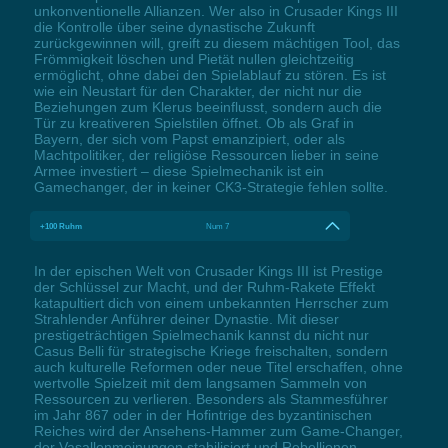
unkonventionelle Allianzen. Wer also in Crusader Kings III
die Kontrolle über seine dynastische Zukunft
zurückgewinnen will, greift zu diesem mächtigen Tool, das
Frömmigkeit löschen und Pietät nullen gleichtzeitig
ermöglicht, ohne dabei den Spielablauf zu stören. Es ist
wie ein Neustart für den Charakter, der nicht nur die
Beziehungen zum Klerus beeinflusst, sondern auch die
Tür zu kreativeren Spielstilen öffnet. Ob als Graf in
Bayern, der sich vom Papst emanzipiert, oder als
Machtpolitiker, der religiöse Ressourcen lieber in seine
Armee investiert – diese Spielmechanik ist ein
Gamechanger, der in keiner CK3-Strategie fehlen sollte.
+100 Ruhm
Num 7
In der epischen Welt von Crusader Kings III ist Prestige
der Schlüssel zur Macht, und der Ruhm-Rakete Effekt
katapultiert dich von einem unbekannten Herrscher zum
Strahlender Anführer deiner Dynastie. Mit dieser
prestigeträchtigen Spielmechanik kannst du nicht nur
Casus Belli für strategische Kriege freischalten, sondern
auch kulturelle Reformen oder neue Titel erschaffen, ohne
wertvolle Spielzeit mit dem langsamen Sammeln von
Ressourcen zu verlieren. Besonders als Stammesführer
im Jahr 867 oder in der Hofintrige des byzantinischen
Reiches wird der Ansehens-Hammer zum Game-Changer,
der Vasallenmeinungen stabilisiert und Rebellionen