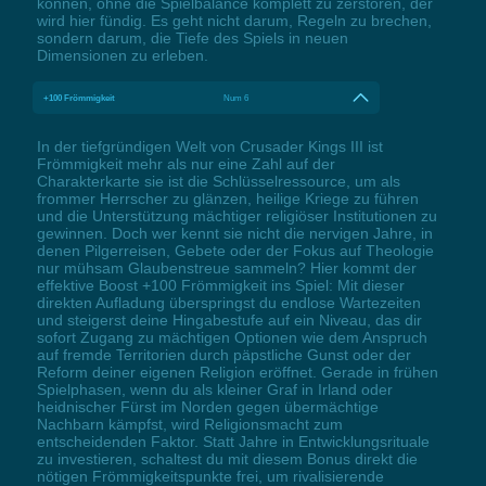
können, ohne die Spielbalance komplett zu zerstören, der
wird hier fündig. Es geht nicht darum, Regeln zu brechen,
sondern darum, die Tiefe des Spiels in neuen
Dimensionen zu erleben.
+100 Frömmigkeit
Num 6
In der tiefgründigen Welt von Crusader Kings III ist
Frömmigkeit mehr als nur eine Zahl auf der
Charakterkarte sie ist die Schlüsselressource, um als
frommer Herrscher zu glänzen, heilige Kriege zu führen
und die Unterstützung mächtiger religiöser Institutionen zu
gewinnen. Doch wer kennt sie nicht die nervigen Jahre, in
denen Pilgerreisen, Gebete oder der Fokus auf Theologie
nur mühsam Glaubenstreue sammeln? Hier kommt der
effektive Boost +100 Frömmigkeit ins Spiel: Mit dieser
direkten Aufladung überspringst du endlose Wartezeiten
und steigerst deine Hingabestufe auf ein Niveau, das dir
sofort Zugang zu mächtigen Optionen wie dem Anspruch
auf fremde Territorien durch päpstliche Gunst oder der
Reform deiner eigenen Religion eröffnet. Gerade in frühen
Spielphasen, wenn du als kleiner Graf in Irland oder
heidnischer Fürst im Norden gegen übermächtige
Nachbarn kämpfst, wird Religionsmacht zum
entscheidenden Faktor. Statt Jahre in Entwicklungsrituale
zu investieren, schaltest du mit diesem Bonus direkt die
nötigen Frömmigkeitspunkte frei, um rivalisierende