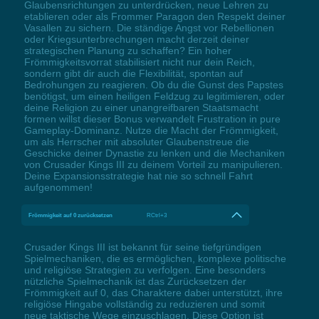
Glaubensrichtungen zu unterdrücken, neue Lehren zu
etablieren oder als Frommer Paragon den Respekt deiner
Vasallen zu sichern. Die ständige Angst vor Rebellionen
oder Kriegsunterbrechungen macht derzeit deiner
strategischen Planung zu schaffen? Ein hoher
Frömmigkeitsvorrat stabilisiert nicht nur dein Reich,
sondern gibt dir auch die Flexibilität, spontan auf
Bedrohungen zu reagieren. Ob du die Gunst des Papstes
benötigst, um einen heiligen Feldzug zu legitimieren, oder
deine Religion zu einer unangreifbaren Staatsmacht
formen willst dieser Bonus verwandelt Frustration in pure
Gameplay-Dominanz. Nutze die Macht der Frömmigkeit,
um als Herrscher mit absoluter Glaubenstreue die
Geschicke deiner Dynastie zu lenken und die Mechaniken
von Crusader Kings III zu deinem Vorteil zu manipulieren.
Deine Expansionsstrategie hat nie so schnell Fahrt
aufgenommen!
Frömmigkeit auf 0 zurücksetzen
RCtrl+3
Crusader Kings III ist bekannt für seine tiefgründigen
Spielmechaniken, die es ermöglichen, komplexe politische
und religiöse Strategien zu verfolgen. Eine besonders
nützliche Spielmechanik ist das Zurücksetzen der
Frömmigkeit auf 0, das Charaktere dabei unterstützt, ihre
religiöse Hingabe vollständig zu reduzieren und somit
neue taktische Wege einzuschlagen. Diese Option ist