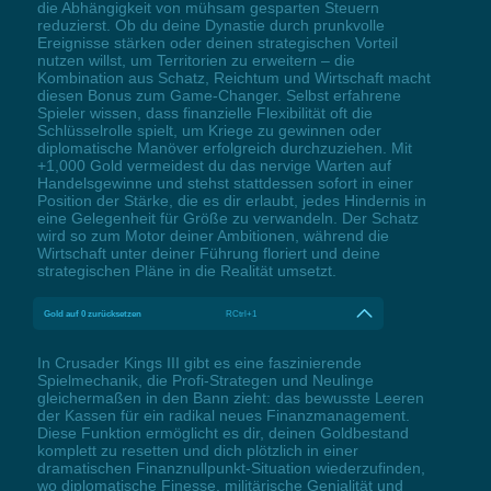
die Abhängigkeit von mühsam gesparten Steuern
reduzierst. Ob du deine Dynastie durch prunkvolle
Ereignisse stärken oder deinen strategischen Vorteil
nutzen willst, um Territorien zu erweitern – die
Kombination aus Schatz, Reichtum und Wirtschaft macht
diesen Bonus zum Game-Changer. Selbst erfahrene
Spieler wissen, dass finanzielle Flexibilität oft die
Schlüsselrolle spielt, um Kriege zu gewinnen oder
diplomatische Manöver erfolgreich durchzuziehen. Mit
+1,000 Gold vermeidest du das nervige Warten auf
Handelsgewinne und stehst stattdessen sofort in einer
Position der Stärke, die es dir erlaubt, jedes Hindernis in
eine Gelegenheit für Größe zu verwandeln. Der Schatz
wird so zum Motor deiner Ambitionen, während die
Wirtschaft unter deiner Führung floriert und deine
strategischen Pläne in die Realität umsetzt.
Gold auf 0 zurücksetzen
RCtrl+1
In Crusader Kings III gibt es eine faszinierende
Spielmechanik, die Profi-Strategen und Neulinge
gleichermaßen in den Bann zieht: das bewusste Leeren
der Kassen für ein radikal neues Finanzmanagement.
Diese Funktion ermöglicht es dir, deinen Goldbestand
komplett zu resetten und dich plötzlich in einer
dramatischen Finanznullpunkt-Situation wiederzufinden,
wo diplomatische Finesse, militärische Genialität und