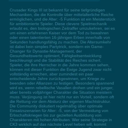
Crusader Kings III ist bekannt für seine tiefgründigen
Mechaniken, die die Kontrolle über mittelalterliche Reiche
ermöglichen, und die Alter: -5 Funktion ist ein Meisterstück
für ambitionierte Spieler. Diese clevere Spielmechanik
erlaubt es, den biologischen Zeitraffer umzukehren, sei es
um einen erfahrenen Kaiser vor dem Tod zu bewahren
oder einen talentierten 16-jährigen Erben innerhalb von
Sekunden handlungsfähig zu machen. Die Altersumkehr
ist dabei kein simples Partytrick, sondern ein Game-
Changer für Dynastie-Management, der
Gesundheitswerte optimiert, Fähigkeitsentwicklung
beschleunigt und die Stabilität des Reiches sichert.
Spieler, die ihre Herrscher in die Jahre kommen sehen,
können mit dieser Funktion die Ewige Jugend zwar nicht
vollständig erreichen, aber zumindest ein paar
entscheidende Jahre zurückgewinnen, um Kriege zu
beenden oder Allianzen zu festigen. Besonders spannend
wird es, wenn rebellische Vasallen drohen und ein junger,
aber bereits volljähriger Charakter die Situation meistern
muss. Verjüngung ist hier nicht nur ein Vorteil, sondern oft
die Rettung vor dem Absturz der eigenen Machtstruktur.
Die Community diskutiert regelmäßig über optimale
Einsatzszenarien für Alter: -5, von der Vermeidung von
Erbschaftskriegen bis zur gezielten Ausbildung von
Charakteren mit hohen Attributen. Wer seine Strategie in
CK3 wirklich auf das nächste Level heben will, kommt