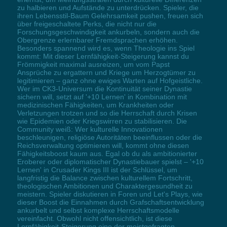
zu halbieren und Aufstände zu unterdrücken. Spieler, die
ihren Lebensstil-Baum Gelehrsamkeit pushen, freuen sich
über freigeschaltete Perks, die nicht nur die
Forschungsgeschwindigkeit ankurbeln, sondern auch die
Obergrenze erlernbarer Fremdsprachen erhöhen.
Besonders spannend wird es, wenn Theologie ins Spiel
kommt: Mit dieser Lernfähigkeit-Steigerung kannst du
Frömmigkeit maximal ausreizen, um vom Papst
Ansprüche zu ergattern und Kriege um Herzogtümer zu
legitimieren – ganz ohne ewiges Warten auf Hofgeistliche.
Wer im CK3-Universum die Kontinuität seiner Dynastie
sichern will, setzt auf '+10 Lernen' in Kombination mit
medizinischen Fähigkeiten, um Krankheiten oder
Verletzungen trotzen und so die Herrschaft durch Krisen
wie Epidemien oder Kriegswirren zu stabilisieren. Die
Community weiß: Wer kulturelle Innovationen
beschleunigen, religiöse Autoritäten beeinflussen oder die
Reichsverwaltung optimieren will, kommt ohne diesen
Fähigkeitsboost kaum aus. Egal ob du als ambitionierter
Eroberer oder diplomatischer Dynastiebauer spielst – '+10
Lernen' in Crusader Kings III ist der Schlüssel, um
langfristig die Balance zwischen kulturellem Fortschritt,
theologischen Ambitionen und Charaktergesundheit zu
meistern. Spieler diskutieren in Foren und Let's Plays, wie
dieser Boost die Einnahmen durch Grafschaftsentwicklung
ankurbelt und selbst komplexe Herrschaftsmodelle
vereinfacht. Obwohl nicht offensichtlich, ist diese
Lernfähigkeit-Steigerung eine der meistgefragten