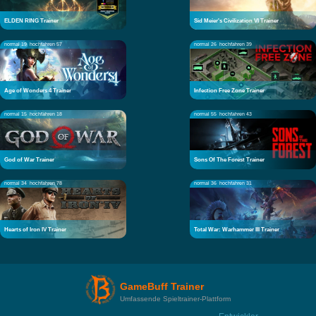
ELDEN RING Trainer
Sid Meier's Civilization VI Trainer
normal 19
hochfahren 57
normal 26
hochfahren 39
Age of Wonders 4 Trainer
Infection Free Zone Trainer
normal 15
hochfahren 18
normal 55
hochfahren 43
God of War Trainer
Sons Of The Forest Trainer
normal 34
hochfahren 78
normal 36
hochfahren 31
Hearts of Iron IV Trainer
Total War: Warhammer III Trainer
GameBuff Trainer
Umfassende Spieltrainer-Plattform