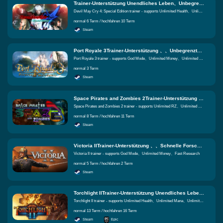
Trainer-Unterstützung Unendliches Leben、Unbegrenzt übertreffen、Unbegrenzte Konzentration Gleiche Funktionen
Devil May Cry 4: Special Edition trainer - supports Unlimited Health、Unlimited Exceed、Unlimited Concentration
normal 6 Term / hochfahren 10 Term
Steam
Port Royale 3Trainer-Unterstützung 、、Unbegrenzte Lagerressourcen Gleiche Funktionen
Port Royale 3 trainer - supports God Mode、Unlimited Money、Unlimited Warehouses Resources
normal 3 Term
Steam
Space Pirates and Zombies 2Trainer-Unterstützung Unbegrenzt Rz、Unbegrenzte Miliz、Unbegrenzter Schrott Gleiche Funktionen
Space Pirates and Zombies 2 trainer - supports Unlimited RZ、Unlimited Militia、Unlimited Scrap
normal 8 Term / hochfahren 11 Term
Steam
Victoria IITrainer-Unterstützung 、、Schnelle Forschung Gleiche Funktionen
Victoria II trainer - supports God Mode、Unlimited Money、Fast Research
normal 5 Term / hochfahren 2 Term
Steam
Torchlight IITrainer-Unterstützung Unendliches Leben、Unbegrenzt Mana、Unbegrenzte Haustiergesundheit Gleiche Funktionen
Torchlight II trainer - supports Unlimited Health、Unlimited Mana、Unlimited Pet Health
normal 13 Term / hochfahren 16 Term
Steam
Epic