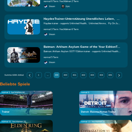
normal 6 Term / hochfahren 2 Term
Steam
Epic
HaydeeTrainer-Unterstützung Unendliches Leben、Unendliche Munition、Aufspringen Gleiche Funktionen
Haydee trainer - supports Unlimited Health、Unlimited Ammo、Fly On Jump Up
normal 3 Term / hochfahren 6 Term
Steam
Batman: Arkham Asylum Game of the Year EditionTrainer-Unterstützung Unendliches Leben、Unbegrenzte Upgradepunkte、Schnelle Tötung Gleiche Funktionen
Batman: Arkham Asylum GOTY Edition trainer - supports Unlimited Health、Unlimited Upgrade Points、Easy Kills
normal 5 Term
Steam
Summe
6084
Artikel
1
...
399
400
401
402
403
404
405
Beliebte Spiele
normal 3
hochfahren 92
normal 5
Trainer
Detroit: Become Human Trainer
normal 51
hochfahren 33
normal 13
hochfahren 31