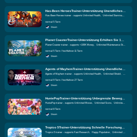
Has-Been HeroesTrainer-Unterstützung Unendliches Leben、Unendliche körperliche Stärke、Unbegrenzte Nahkampfkraft Gleiche Funktionen
Has-Been Heroes trainer - supports Unlimited Health、Unlimited Stamina、Unlimited Melee Power
normal 5 Term
Steam
Planet CoasterTrainer-Unterstützung Erhöhen Sie 100.000 Geld、Unbegrenzter Wartungsstatus、Unbegrenzte Gäste benötigen Gleiche Funktionen
Planet Coaster trainer - supports +100K Money、Unlimited Maintenance Status、Unlimited Guests Needs
normal 5 Term / hochfahren 11 Term
Steam
Agents of MayhemTrainer-Unterstützung Unendliches Leben、Unbegrenzter Schild、Unbegrenztes Chaos Gleiche Funktionen
Agents of Mayhem trainer - supports Unlimited Health、Unlimited Shield、Unlimited Mayhem
normal 9 Term / hochfahren 27 Term
Steam
HuniePopTrainer-Unterstützung Unbegrenzte Bewegungen、Unbegrenzte Punktzahl、Unbegrenzte Munie Gleiche Funktionen
HuniePop trainer - supports Unlimited Moves、Unlimited Score、Unlimited Munie
normal 8 Term
Steam
Tropico 5Trainer-Unterstützung Schnelle Forschung、Glückliche Bevölkerung、 Gleiche Funktionen
Tropico 5 trainer - supports Fast Research、Happy Population、Unlimited Money