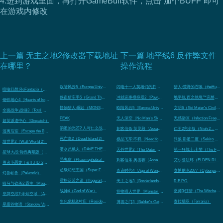
4.进到游戏里面，再打开GameBuff软件，点击“加个BUFF”即可
在游戏内修改
上一篇 无主之地2修改器下载地址
下一篇 地平线6 反作弊文件
在哪里？
操作流程
欧陆风云5（Europa Universalis V）
闪电十一人英雄们的胜利之路（INAZUMA ELEVEN: Victory 
猎人:荒野的召唤（theHunter: Ca
暗喻幻想:ReFantazio（Metaphor: ReFantazio）
侠盗猎车手5（Grand Theft Auto V Legacy）
冲就完事模拟器2（PowerWash Simulator 2）
地平线 西之绝境™完整版（Horizon 
钢铁雄心4（Hearts of Iron IV）
怪物猎人:崛起（MONSTER HUNTER RISE）
欧陆风云5（Europa Universalis 5）
文明6（Sid Meier's Civilizat
全面战争:战锤3（Total War: Warhammer III）
PEAK
无人深空（No Man's Sky）
无感染区（Infection Free Zo
超英派遣中心（Dispatch）
消逝的光芒2 人与仁之战（Dying Light 2 Stay Human）
刺客信条 英灵殿（Assassin's Creed Valhalla）
仁王2完全版（Nioh 2 – The Co
逃离后室（Escape the Backrooms）
死亡岛2（Dead Island 2）
极品飞车:不羁（Need for Speed Unbound）
只狼 影逝二度（Sekiro Shado
墙世界2（Wall World 2）
潜水员戴夫（DAVE THE DIVER）
天外世界2（The Outer Worlds 2）
第一狂战士:卡赞（The First Be
星球大战:前线典藏版（STAR WARS™: Battlefront Classic Collection）
恐鬼症（Phasmophobia）
刺客信条 奥德赛（Assassin's Creed Odyssey）
艾尔登法环（ELDEN RING
勇者斗恶龙Ⅰ&Ⅱ:HD-2D重制版（Dragon Quest 1 and 2 Remak）
超级幻想王国（Super Fantasy Kingdom）
奇迹时代4（Age of Wonders 4）
赛博朋克2077（Cyberpunk 2
幻兽帕鲁（Palworld）
霍格沃茨之遗（Hogwarts Legacy）
无主之地3（Borderlands 3）
R.E.P.O.
骑马与砍杀2:霸主（Mount & Blade II: Bannerlord）
战神4（God of War）
巫师3:狂猎（The Witcher 3: 
怪物猎人世界（Monster Hunter: World）
皇牌空战7:未知空域 （ACE COMBAT 7: SKIES UNKNOWN）
生化危机8:村庄（Resident Evil Village）
泰拉瑞亚（Terraria）
博德之门3（Baldur's Gate 3）
星露谷物语（Stardew Valley）