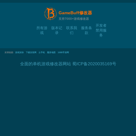
GameBuff修改器
支持7000+游戏修改器
开发者
所有游
版本记
联系我
服务条
禁用服
戏
录
们
款
务
友情链接:
游戏加加
下载安装网
云手机
魔兽地图
1688手游网
全面的单机游戏修改器网站
蜀ICP备2020035169号