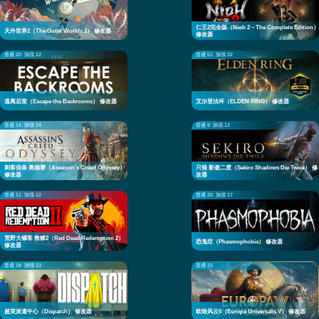
仁王2完全版（Nioh 2 – The Complete Edition）
天外世界2（The Outer Worlds 2） 修改器
修改器
普通 20
加强 12
普通 51
加强 32
逃离后室（Escape the Backrooms） 修改器
艾尔登法环（ELDEN RING） 修改器
普通 14
加强 24
普通 9
加强 12
刺客信条 奥德赛（Assassin's Creed Odyssey）
只狼 影逝二度（Sekiro Shadows Die Twice） 修
修改器
改器
普通 11
加强 12
普通 20
加强 17
荒野大镖客 救赎2（Red Dead Redemption 2）
恐鬼症（Phasmophobia） 修改器
修改器
普通 18
加强 13
普通 33
超英派遣中心（Dispatch） 修改器
欧陆风云5（Europa Universalis V） 修改器