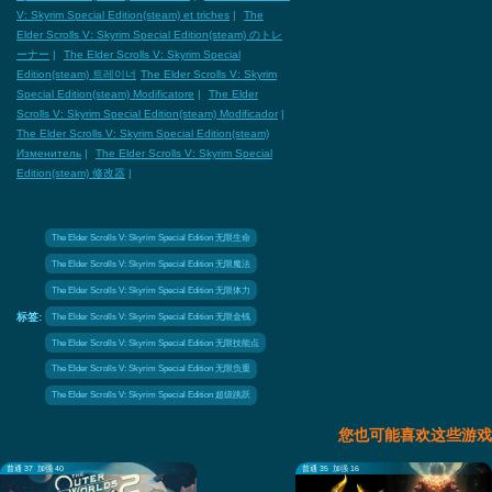
V: Skyrim Special Edition(steam) et triches
|
The
Elder Scrolls V: Skyrim Special Edition(steam) のトレ
ーナー
|
The Elder Scrolls V: Skyrim Special
Edition(steam) 트레이너
The Elder Scrolls V: Skyrim
Special Edition(steam) Modificatore
|
The Elder
Scrolls V: Skyrim Special Edition(steam) Modificador
|
The Elder Scrolls V: Skyrim Special Edition(steam)
Изменитель
|
The Elder Scrolls V: Skyrim Special
Edition(steam) 修改器
|
The Elder Scrolls V: Skyrim Special Edition 无限生命
The Elder Scrolls V: Skyrim Special Edition 无限魔法
The Elder Scrolls V: Skyrim Special Edition 无限体力
The Elder Scrolls V: Skyrim Special Edition 无限金钱
标签:
The Elder Scrolls V: Skyrim Special Edition 无限技能点
The Elder Scrolls V: Skyrim Special Edition 无限负重
The Elder Scrolls V: Skyrim Special Edition 超级跳跃
您也可能喜欢这些游戏
普通 37
加强 40
普通 35
加强 16