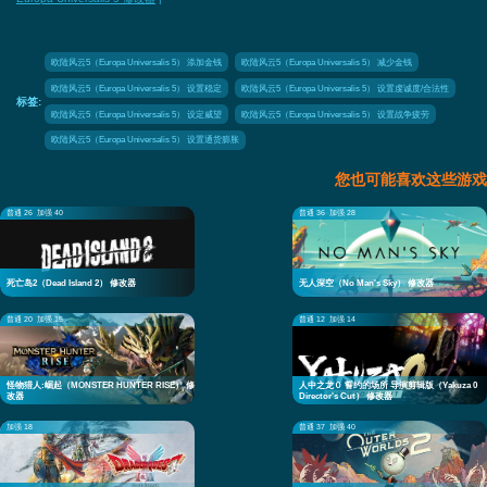
欧陆风云5（Europa Universalis 5） 添加金钱
欧陆风云5（Europa Universalis 5） 减少金钱
欧陆风云5（Europa Universalis 5） 设置稳定
欧陆风云5（Europa Universalis 5） 设置虔诚度/合法性
标签:
欧陆风云5（Europa Universalis 5） 设定威望
欧陆风云5（Europa Universalis 5） 设置战争疲劳
欧陆风云5（Europa Universalis 5） 设置通货膨胀
您也可能喜欢这些游戏
普通 26
加强 40
普通 36
加强 28
死亡岛2（Dead Island 2） 修改器
无人深空（No Man's Sky） 修改器
普通 20
加强 15
普通 12
加强 14
怪物猎人:崛起（MONSTER HUNTER RISE） 修
人中之龙０ 誓约的场所 导演剪辑版（Yakuza 0
改器
Director's Cut） 修改器
加强 18
普通 37
加强 40