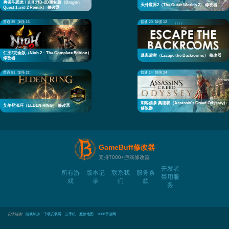
勇者斗恶龙Ⅰ&Ⅱ:HD-2D重制版（Dragon
天外世界2（The Outer Worlds 2） 修改器
Quest 1 and 2 Remak） 修改器
普通 35
加强 16
普通 20
加强 12
仁王2完全版（Nioh 2 – The Complete Edition）
逃离后室（Escape the Backrooms） 修改器
修改器
普通 51
加强 32
普通 14
加强 24
刺客信条 奥德赛（Assassin's Creed Odyssey）
艾尔登法环（ELDEN RING） 修改器
修改器
GameBuff修改器
支持7000+游戏修改器
开发者
所有游
版本记
联系我
服务条
禁用服
戏
录
们
款
务
友情链接:
游戏加加
下载安装网
云手机
魔兽地图
1688手游网