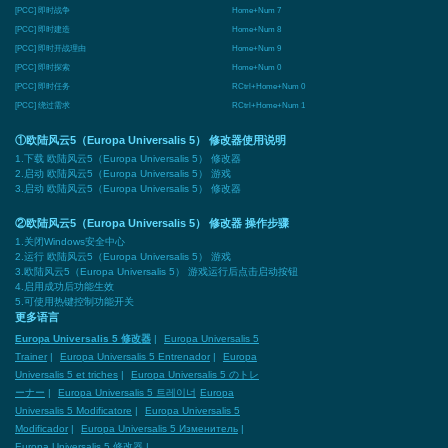
[PCC] 即时战争
Home+Num 7
[PCC] 即时建造
Home+Num 8
[PCC] 即时开战理由
Home+Num 9
[PCC] 即时探索
Home+Num 0
[PCC] 即时任务
RCtrl+Home+Num 0
[PCC] 绕过需求
RCtrl+Home+Num 1
①欧陆风云5（Europa Universalis 5） 修改器使用说明
1.下载 欧陆风云5（Europa Universalis 5） 修改器
2.启动 欧陆风云5（Europa Universalis 5） 游戏
3.启动 欧陆风云5（Europa Universalis 5） 修改器
②欧陆风云5（Europa Universalis 5） 修改器 操作步骤
1.关闭Windows安全中心
2.运行 欧陆风云5（Europa Universalis 5） 游戏
3.欧陆风云5（Europa Universalis 5） 游戏运行后点击启动按钮
4.启用成功后功能生效
5.可使用热键控制功能开关
更多语言
Europa Universalis 5 修改器
|
Europa Universalis 5
Trainer
|
Europa Universalis 5 Entrenador
|
Europa
Universalis 5 et triches
|
Europa Universalis 5 のトレ
ーナー
|
Europa Universalis 5 트레이너
Europa
Universalis 5 Modificatore
|
Europa Universalis 5
Modificador
|
Europa Universalis 5 Изменитель
|
Europa Universalis 5 修改器
|