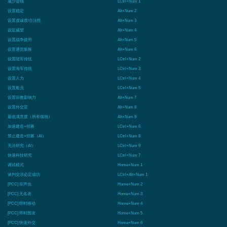
减少金钱
LCtrl+Num 1
设置稳定
Alt+Num 2
设置虔诚度/合法性
Alt+Num 3
设定威望
Alt+Num 4
设置战争疲劳
Alt+Num 5
设置通货膨胀
Alt+Num 6
设置陆军传统
LCtrl+Num 2
设置海军传统
LCtrl+Num 3
设置人力
LCtrl+Num 4
设置船员
LCtrl+Num 5
设置宗教影响力
Alt+Num 7
设置外交官
Alt+Num 8
最低满意度（所有领地）
Alt+Num 9
加速建造+招募
LCtrl+Num 6
禁止建造+招募（AI）
LCtrl+Num 8
无法研究（AI）
LCtrl+Num 9
快速科技研究
LCtrl+Num 7
调试模式
Home+Num 1
谈判交涉必定成功
LCtrl+Alt+Num 1
[PCC] 应声虫
Home+Num 2
[PCC] 无名者
Home+Num 3
[PCC] 即时移动
Home+Num 4
[PCC] 即时围攻
Home+Num 5
[PCC] 快速外交
Home+Num 6