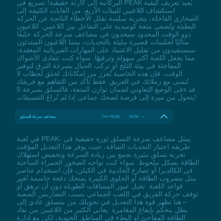
البركانية إلى كارثة حقيقية! تسريع في PEAK يُعيد تعريف كيفية
استكشاف اللاعبين للبيئات الأربع، من الغابات الكثيفة إلى
الصحاري القاحلة، بتجربة سلسة تقلل الأخطاء الناتجة عن الحركة
البطيئة وتُضفي متعة كوميدية على التفاعل بين اللاعبين. اللاعبون
ذوو الوقت المحدود سيجدون في مضاعف سرعة الحركة حليفًا
مثاليًا لجلسات قصيرة مليئة بالتحديات، بينما اللاعبون المبتدئون
سيستفيدون من تقليل الاعتماد على المهارات الفيزيائية المعقدة،
مما يجعل اللعبة أكثر سهولة وترفيهًا. سواء كنت تتفادى الأشواك
المفاجئة في بيئة الثلج أو تركب الحبال بسرعة البرق لتوفير
الوقت، فإن هذه الخاصية تُعزز من إمكاناتك لخلق لحظات لا
تُنسى مع زملائك في الفريق. فقط تأكد من التفاهم مع فريقك
في الوضع التعاوني لضمان توازن المتعة، فالتسلق بسرعة 5x قد
يتحول من ميزة إلى فرصة لضحك جماعي إذا لم تُراعَ التنسيقات!
Ctrl+NUM . - NUM . +
مضاعف سرعة التسلق
في لعبة PEAK، يمثل مضاعف سرعة التسلق ثورة حقيقية في
طريقة اجتياز التحديات الشاقة، حيث يوفر هذا التعديل المؤقت
تجربة تسلق مثيرة تجمع بين زيادة السرعة وتخفيض استهلاك
الطاقة بشكل ملحوظ. سواء كنت تواجه الصخور الحمراء الساخنة
في الكالديرا أو تصارع الجاذبية في الكيلن، فإن استخدام عناصر
مثل مشروب الطاقة أو الحلوى الكبيرة يمنحك دفعة حاسمة تُغير
قواعد اللعبة. تخيل عبور المسافات الطويلة دون أن ترهق أو
توقف حركة الفريق في اللعب الجماعي بسبب التضاريس الصعبة
– هنا تظهر قوة هذا التعديل في تحويلك من متسلق عادي إلى
بطل يتحكم بإيقاع المغامرة. يعاني الكثير من اللاعبين من نفاد
الطاقة المفاجئ أو البطء في المناطق الحيوية، لكن مع إدارة