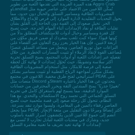
هذه الميزة الفريدة التي تقدمها اللعبة من تطوير Aggro Crab
وLandfall تُمكّن اللاعبين من الاعتماد على عناصر حيوية مثل
المشروبات الطاقية ومسامير التسلق والحبال دون حدود، مما
يحول التحديات التقليدية لادارة الموارد إلى فرص للإبداع والانطلاق
الحر. تخيل صعودك إلى القمة دون الحاجة إلى القلق بشأن
تقلبات الطاقة أو نفاد الإمدادات أثناء المهام الحرجة، حيث تصبح
كل قفزة ومسامير وحبال أدوات للاستكشاف المطلق بدلًا من
كونها قيودًا. سواء كنت تلعب بمفردك أو ضمن فريق مكوّن من
أربعة لاعبين، فإن هذا الخيار يعزز روح التعاون عبر القضاء على
النزاعات حول توزيع العناصر، ويجعل من مساعد التسلق عنصرًا
مُضاعف القوة لإنقاذ الزملاء أو تثبيت المسارات الخطرة. من خلال
تفعيله عبر إعدادات اللعبة أو أدوات المجتمع، يصبح التسلق تجربة
أكثر سلاسة وتشويقًا، حيث تُحوّل إمدادات لا نهائية كل لحظة
صعبة إلى فرصة للابتكار، مثل استخدام المشروبات الطاقية
بشكل متكرر لمواجهة الرياح القطبية أو تثبيت مسامير بشكل
استراتيجي لفتح طرق مخفية. اللاعبون في مجتمع PEAK على
منصات مثل Discord وSteam يتحدثون عن هذا الخيار باعتباره
"تغييرًا جذريًا" يمنح المبتدئين الثقة ويحرر المحترفين من حسابات
الموارد الدقيقة، مما يسمح لهم باستغراق كامل في تجربة
التسلق الجماعي التي تجسد روح الاستكشاف والتحدي. مع هذا
النظام، تتحول كل رحلة صعود إلى قصة ملحمية حيث تُصبح
العناصر رفقاء دائمين في المغامرة، وليسوا موارد تنفد بسرعة،
مما يجعل PEAK أكثر إنصافًا ومرحًا دون التقليل من متعة الإنجاز.
انضم إلى جموع اللاعبين الذين يكتشفون أسرار القمة بأسلوب
جديد، وشارك في منتديات اللعبة لتبادل تجارب لا تُنسى مع
إمدادات لا نهائية تعيد تعريف ما تعنيه مغامرة التسلق!