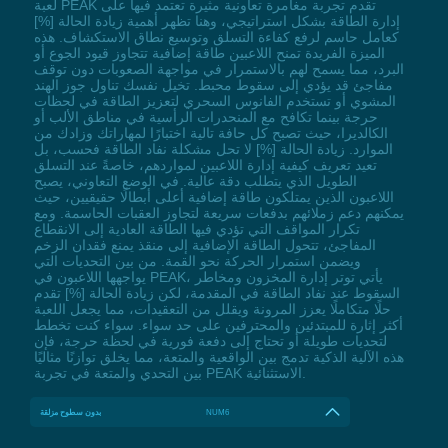
لعبة PEAK تقدم تجربة مغامرة تعاونية مثيرة تعتمد فيها على
إدارة الطاقة بشكل استراتيجي، وهنا تظهر أهمية زيادة الحالة [%]
كعامل حاسم لرفع كفاءة التسلق وتوسيع نطاق الاستكشاف. هذه
الميزة الفريدة تمنح اللاعبين طاقة إضافية تتجاوز قيود الجوع أو
البرد، مما يسمح لهم بالاستمرار في مواجهة الصعوبات دون توقف
مفاجئ قد يؤدي إلى سقوط محبط. تخيل نفسك تناول جوز الهند
المشوي أو تستخدم الفانوس السحري لتعزيز الطاقة في لحظات
حرجة بينما تكافح مع المنحدرات الرأسية في مناطق الألب أو
الكالديرا، حيث تصبح كل حافة تالية اختبارًا لمهاراتك وزادك من
الموارد. زيادة الحالة [%] لا تحل مشكلة نفاد الطاقة فحسب، بل
تعيد تعريف كيفية إدارة اللاعبين لمواردهم، خاصةً عند التسلق
الطويل الذي يتطلب دقة عالية. في الوضع التعاوني، يصبح
اللاعبون الذين يمتلكون طاقة إضافية أعلى أبطالًا حقيقيين، حيث
يمكنهم دعم زملائهم بدفعات سريعة لتجاوز العقبات الحاسمة. ومع
تكرار المواقف التي تؤدي فيها الطاقة العادية إلى الانقطاع
المفاجئ، تتحول الطاقة الإضافية إلى منقذ يمنع فقدان الزخم
ويضمن استمرار الحركة نحو القمة. من بين التحديات التي
يواجهها اللاعبون في PEAK، يأتي توتر إدارة المخزون ومخاطر
السقوط عند نفاد الطاقة في المقدمة، لكن زيادة الحالة [%] تقدم
حلًا متكاملًا يعزز المرونة ويقلل من التعقيدات، مما يجعل اللعبة
أكثر إثارة للمبتدئين والمحترفين على حد سواء. سواء كنت تخطط
لتحديات طويلة أو تحتاج إلى دفعة فورية في لحظة حرجة، فإن
هذه الآلية الذكية تدمج بين الواقعية والمتعة، مما يخلق توازنًا مثاليًا
بين التحدي والمتعة في تجربة PEAK الاستثنائية.
NUM6
بدون سطوح مزلقة