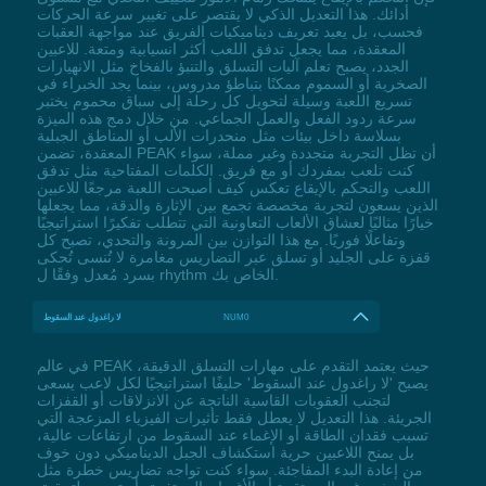
أدائك. هذا التعديل الذكي لا يقتصر على تغيير سرعة الحركات
فحسب، بل يعيد تعريف ديناميكيات الفريق عند مواجهة العقبات
المعقدة، مما يجعل تدفق اللعب أكثر انسيابية ومتعة. للاعبين
الجدد، يصبح تعلم آليات التسلق والتنبؤ بالفخاخ مثل الانهيارات
الصخرية أو السموم ممكنًا بتباطؤ مدروس، بينما يجد الخبراء في
تسريع اللعبة وسيلة لتحويل كل رحلة إلى سباق محموم يختبر
سرعة ردود الفعل والعمل الجماعي. من خلال دمج هذه الميزة
بسلاسة داخل بيئات مثل منحدرات الألب أو المناطق الجبلية
المعقدة، تضمن PEAK أن تظل التجربة متجددة وغير مملة، سواء
كنت تلعب بمفردك أو مع فريق. الكلمات المفتاحية مثل تدفق
اللعب والتحكم بالإيقاع تعكس كيف أصبحت اللعبة مرجعًا للاعبين
الذين يسعون لتجربة مخصصة تجمع بين الإثارة والدقة، مما يجعلها
خيارًا مثاليًا لعشاق الألعاب التعاونية التي تتطلب تفكيرًا استراتيجيًا
وتفاعلًا فوريًا. مع هذا التوازن بين المرونة والتحدي، تصبح كل
قفزة على الجليد أو تسلق عبر التضاريس مغامرة لا تُنسى تُحكى
بسرد مُعدل وفقًا ل rhythm الخاص بك.
NUM0
لا راغدول عند السقوط
في عالم PEAK حيث يعتمد التقدم على مهارات التسلق الدقيقة،
يصبح 'لا راغدول عند السقوط' حليفًا استراتيجيًا لكل لاعب يسعى
لتجنب العقوبات القاسية الناتجة عن الانزلاقات أو القفزات
الجريئة. هذا التعديل لا يعطل فقط تأثيرات الفيزياء المزعجة التي
تسبب فقدان الطاقة أو الإغماء عند السقوط من ارتفاعات عالية،
بل يمنح اللاعبين حرية استكشاف الجبل الديناميكي دون خوف
من إعادة البدء المفاجئة. سواء كنت تواجه تضاريس خطرة مثل