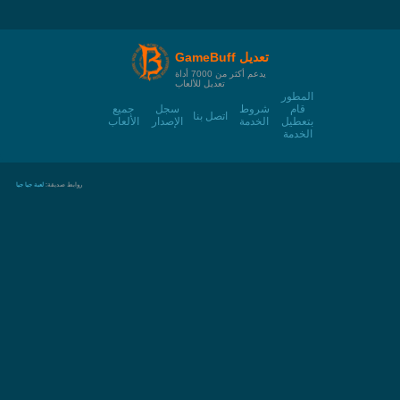
GameBuff تعديل
يدعم أكثر من 7000 أداة
تعديل للألعاب
المطور
قام
شروط
سجل
جميع
اتصل بنا
بتعطيل
الخدمة
الإصدار
الألعاب
الخدمة
روابط صديقة:
لعبة جيا جيا