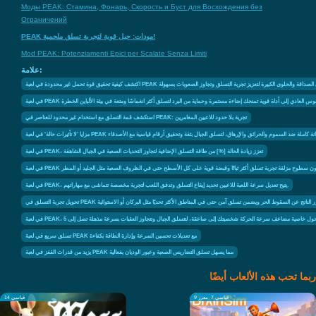
Моды PEAK: Стамина, Фонарь, Скорость и Буст для Восхождения без
Ограничений
PEAK مودات: حيل قوية لتجربة تسلق ملحمية!
Mod PEAK: Potenziamenti Epici per Scalate Senza Limiti
علامة:
 في لعبة PEAK باستخدام عناصر مثل بوق الصداقة والحلوى الكبيرة لتعزيز تجربة التسلق وتجاوز الصعوبات بسهولة
حدود الفانوس العادي إلى أداة قوية تمنحك إضاءة مستمرة وحماية من البرد لتسلق أكثر انغماسًا ومتعة في بيئة الألباين الخطرة
استكشف قمة التسلق مع استخدام غير محدود للعناصر في PEAK: تجربة بلا حدود للاعبين المغامرين
ات حالة' في لعبة PEAK تمنحك حصانة كاملة ضد السموم والحرائق والإرهاق، لتسلق الجبال بثقة وتحقيق أرقام قياسية مع الأصدقاء
في لعبة PEAK، تعزز زيادة الحالة [%] من طاقة التسلق الإضافية لتجاوز التحديات الصعبة في الجبال الشاهقة
يوفر خيار بدون سطوح مزلقة تجربة تسلق أكثر ثباتًا وقبضة قوية على كل الأسطح حتى في الظروف الصعبة مثل الجليد أو المطر
في لعبة PEAK، يتيح تعديل سرعة اللعبة للاعبين تحديد إيقاع التسلق وتدفق اللعب لتجربة مخصصة تتماشى مع مهاراتهم.
وط' الذي يمنع الضرر الناتج عن السقوط الحر ويضمن تسلق آمن حتى في المناطق الأكثر تحديًا مثل البركان أو الاستوائية
تسلق سريع في لعبة PEAK مع تعديلات تحسين السرعة وإدارة الطاقة بكفاءة
يزيد من قدرات القفز في لعبة PEAK مما يسهل تسلق التضاريس الصعبة وعبور الوديان بفعالية
ربما تحب هذه الألعاب أيضًا
قياسي 7
معزز 9
قياسي 14