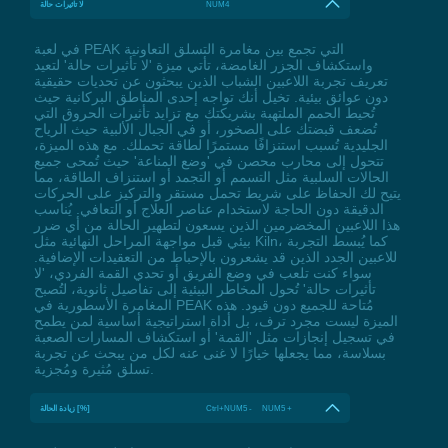
NUM4
لا تأثيرات حالة
في لعبة PEAK التي تجمع بين مغامرة التسلق التعاونية
واستكشاف الجزر الغامضة، تأتي ميزة 'لا تأثيرات حالة' لتعيد
تعريف تجربة اللاعبين الشباب الذين يبحثون عن تحديات حقيقية
دون عوائق بيئية. تخيل أنك تواجه إحدى المناطق البركانية حيث
تُحيط الحمم الملتهبة بشريكتك مع تزايد تأثيرات الحروق التي
تُضعف قبضتك على الصخور، أو في الجبال الألبية حيث الرياح
الجليدية تُسبب استنزافًا مستمرًا لطاقة تحملك. مع هذه الميزة،
تتحول إلى محارب محصن في 'وضع المناعة' حيث تُمحى جميع
الحالات السلبية مثل التسمم أو التجمد أو استنزاف الطاقة، مما
يتيح لك الحفاظ على شريط تحمل مستقر والتركيز على الحركات
الدقيقة دون الحاجة لاستخدام عناصر العلاج أو التعافي. يُناسب
هذا اللاعبين المخضرمين الذين يسعون لتطهير الحالة من أي ضرر
بيئي قبل مواجهة المراحل النهائية مثل Kiln، كما يُبسط التجربة
للاعبين الجدد الذين قد يشعرون بالإحباط من التعقيدات الإضافية.
سواء كنت تلعب في وضع الفريق أو تحدي القمة الفردي، 'لا
تأثيرات حالة' تُحول المخاطر البيئية إلى تفاصيل ثانوية، لتُصبح
المغامرة الأسطورية في PEAK مُتاحة للجميع دون قيود. هذه
الميزة ليست مجرد ترف، بل أداة استراتيجية أساسية لمن يطمح
في تسجيل إنجازات مثل 'القمة' أو استكشاف المسارات الصعبة
بسلاسة، مما يجعلها خيارًا لا غنى عنه لكل من يبحث عن تجربة
تسلق مُثيرة ومُجزية.
Ctrl+NUM5 - NUM5 +
زيادة الحالة [%]