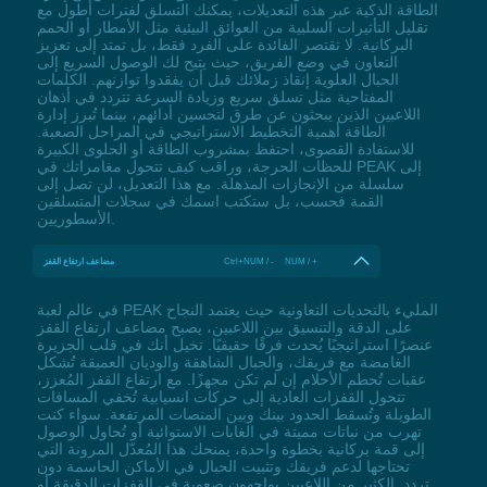
الطاقة الذكية عبر هذه التعديلات، يمكنك التسلق لفترات أطول مع
تقليل التأثيرات السلبية من العوائق البيئية مثل الأمطار أو الحمم
البركانية. لا تقتصر الفائدة على الفرد فقط، بل تمتد إلى تعزيز
التعاون في وضع الفريق، حيث يتيح لك الوصول السريع إلى
الحبال العلوية إنقاذ زملائك قبل أن يفقدوا توازنهم. الكلمات
المفتاحية مثل تسلق سريع وزيادة السرعة تتردد في أذهان
اللاعبين الذين يبحثون عن طرق لتحسين أدائهم، بينما تُبرز إدارة
الطاقة أهمية التخطيط الاستراتيجي في المراحل الصعبة.
للاستفادة القصوى، احتفظ بمشروب الطاقة أو الحلوى الكبيرة
للحظات الحرجة، وراقب كيف تتحول مغامراتك في PEAK إلى
سلسلة من الإنجازات المذهلة. مع هذا التعديل، لن تصل إلى
القمة فحسب، بل ستكتب اسمك في سجلات المتسلقين
الأسطوريين.
Ctrl+NUM / - NUM / +
مضاعف ارتفاع القفز
في عالم لعبة PEAK المليء بالتحديات التعاونية حيث يعتمد النجاح
على الدقة والتنسيق بين اللاعبين، يصبح مضاعف ارتفاع القفز
عنصرًا استراتيجيًا يُحدث فرقًا حقيقيًا. تخيل أنك في قلب الجزيرة
الغامضة مع فريقك، والجبال الشاهقة والوديان العميقة تُشكل
عقبات تُحطم الأحلام إن لم تكن مجهزًا. مع ارتفاع القفز المُعزز،
تتحول القفزات العادية إلى حركات انسيابية تُخفي المسافات
الطويلة وتُسقط الحدود بينك وبين المنصات المرتفعة. سواء كنت
تهرب من نباتات مميتة في الغابات الاستوائية أو تُحاول الوصول
إلى قمة بركانية بخطوة واحدة، يمنحك هذا المُعدّل المرونة التي
تحتاجها لدعم فريقك وتثبيت الحبال في الأماكن الحاسمة دون
تردد. الكثير من اللاعبين يواجهون صعوبة في القفزات الدقيقة أو