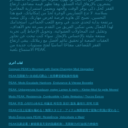
يشعرون بالإرهاق أثناء التسلق، وهنا تظهر قيمة مضاعف ارتفاع
القفز كحل ذكي يوفّر الوقت والجهد ويضمن استمرارية المغامرة
بسلاسة. لا تدع التضاريس الوعرة تُحدّ من إمكانياتك، فمع هذا
التحسين، تصبح كل هاوية فرصة لعرض مهارتك، وكل منصة
مرتفعة بداية لتحدي جديد. في وضع اللعب الجماعي، استخدامك
لهذا المُعدّل يعني تمكين الفريق من التقدم بسرعة نحو الأهداف،
وتقليل عدد المحاولات العشوائية، وتحويل الإحباط إلى تجربة
ممتعة مليئة بالإحساس بالإنجاز. سواء كنت تبحث عن تجاوز
العقبات الصعبة أو تحقيق تناغم أفضل مع زملائك، يبقى ارتفاع
القفز المُضاعف مفتاحًا أساسيًا لفتح مستويات جديدة من
الاستمتاع بلعبة PEAK.
لغات أخرى
Conquer PEAK's Mountain with Game-Changing Mod Upgrades!
PEAK无限耐力+永动机式爬山！丝滑攀登硬核操作指南
PEAK: Mods Escalade Hardcore, Endurance & Vitesse Boostée
PEAK: Unbegrenzte Ausdauer, ewige Lampe & mehr – Kletter-Mod für geile Moves!
Mods PEAK: Resistencia, Combustible y Salto Ilimitados | Trucos Épicos
PEAK 무한 스태미나&속도 배율로 짜릿한 등반! 협동 플레이 완벽 지원
PEAKの頂上征服を極める！無限スタミナ・アイテム無限使用で冒険の常識が変わる！
Mods Épicos para PEAK: Resistência, Velocidade e Mais!
PEAK玩家必看！解锁垂直天堂的隐藏机制：无限耐力/灯油/抓力神操作