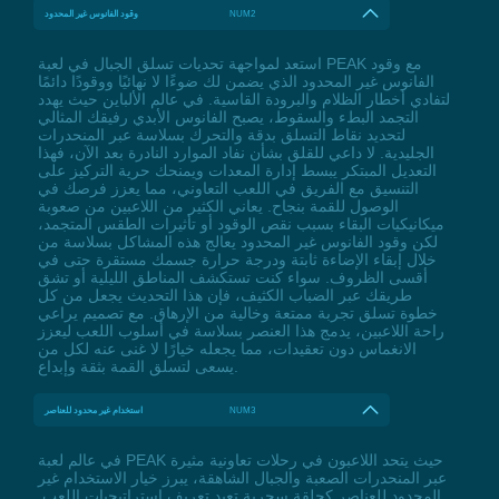
NUM2
وقود الفانوس غير المحدود
استعد لمواجهة تحديات تسلق الجبال في لعبة PEAK مع وقود
الفانوس غير المحدود الذي يضمن لك ضوءًا لا نهائيًا ووقودًا دائمًا
لتفادي أخطار الظلام والبرودة القاسية. في عالم الألباين حيث يهدد
التجمد البطء والسقوط، يصبح الفانوس الأبدي رفيقك المثالي
لتحديد نقاط التسلق بدقة والتحرك بسلاسة عبر المنحدرات
الجليدية. لا داعي للقلق بشأن نفاد الموارد النادرة بعد الآن، فهذا
التعديل المبتكر يبسط إدارة المعدات ويمنحك حرية التركيز على
التنسيق مع الفريق في اللعب التعاوني، مما يعزز فرصك في
الوصول للقمة بنجاح. يعاني الكثير من اللاعبين من صعوبة
ميكانيكيات البقاء بسبب نقص الوقود أو تأثيرات الطقس المتجمد،
لكن وقود الفانوس غير المحدود يعالج هذه المشاكل بسلاسة من
خلال إبقاء الإضاءة ثابتة ودرجة حرارة جسمك مستقرة حتى في
أقسى الظروف. سواء كنت تستكشف المناطق الليلية أو تشق
طريقك عبر الضباب الكثيف، فإن هذا التحديث يجعل من كل
خطوة تسلق تجربة ممتعة وخالية من الإرهاق. مع تصميم يراعي
راحة اللاعبين، يدمج هذا العنصر بسلاسة في أسلوب اللعب ليعزز
الانغماس دون تعقيدات، مما يجعله خيارًا لا غنى عنه لكل من
يسعى لتسلق القمة بثقة وإبداع.
NUM3
استخدام غير محدود للعناصر
في عالم لعبة PEAK حيث يتحد اللاعبون في رحلات تعاونية مثيرة
عبر المنحدرات الصعبة والجبال الشاهقة، يبرز خيار الاستخدام غير
المحدود للعناصر كحلقة سحرية تعيد تعريف استراتيجيات اللعب.