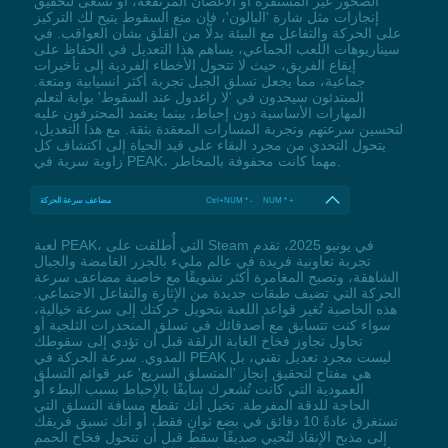
الصخور غير المستقرة أو الأغصان المرتفعة، أو تسعى لتحقيق
إنجازات مثل شارة 'البالون'، فإن منع السقوط يتيح لك التركيز
على الحركة والتفاعل مع البيئة بدلًا من القلق بشأن العواقب. في
سيناريوهات اللعب الجماعي، يساهم هذا التعديل في الحفاظ على
إيقاع الفريق، حيث لا تتحول الأخطاء الفردية إلى تأخيرات
جماعية، مما يجعل تسلق الجبل تجربة أكثر انسيابية ومتعة.
المبتدئون سيجدون في 'لا راغدول عند السقوط' بوابة لتعلم
المهارات الأساسية دون إحباط، بينما يعتمد المحترفون عليه
لتحسين سرعتهم وتجربة المسارات المعقدة بثقة. مع هذا التعديل،
يتحول التحدي من مجرد البقاء على قيد الحياة إلى اكتشاف كل
زاوية سرية في PEAK، مهما كانت محفوفة بالمخاطر.
Ctrl+NUM * - NUM * +
مضاعف سرعة الحركة
لعبة PEAK، التي أُطلقت على Steam في يونيو 2025، تقدم
تجربة تعاونية فريدة في عالم مليء بالجزر الغامضة والجبال
الشاهقة، وتصبح المغامرة أكثر تشويقًا مع خاصية مضاعف سرعة
الحركة التي تضيف طبقات جديدة من الإثارة والتفاعل الاجتماعي.
هذه الخاصية تُغير قواعد اللعبة بتحويل حركتك إلى سرعة خيالية،
سواء كنت تتسابق مع أصدقائك في تسلق المنحدرات الثلجية أو
تحاول تجاوز فخاخ الغابة الزلقة قبل أن تؤدي إلى سقوطك
المدوي. سرعة الحركة في PEAK ليست مجرد تعديل تقني، بل
هي مفتاح لتحقيق إنجاز 'المتسلق السريع' عبر قوائم التسلق
العمودية التي كانت تُشعرك سابقًا بالإحباط بسبب البطء أو
الحاجة للدقة المفرطة. تخيل أنك تقطع مسافة التسلق التي
تستغرق عادةً 10 دقائق في بضع ثوانٍ فقط، أو أنك تسبق فريقك
إلى مذبح الإنقاذ لتُحيي صديقًا سقط قبل أن تتحول فخاخ الحمم