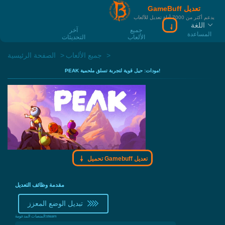
GameBuff تعديل
يدعم أكثر من 7000 أداة تعديل للألعاب
اللغة
جميع
آخر
المساعدة
الألعاب
التحديثات
جميع الألعاب
الصفحة الرئيسية
PEAK مودات: حيل قوية لتجربة تسلق ملحمية!
تحميل Gamebuff تعديل
مقدمة وظائف التعديل
تبديل الوضع المعزز
steam
المنصات المدعومة: