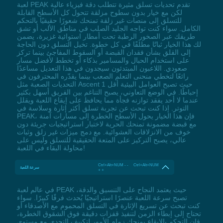
لعبة PEAK تقدم تحديات تسلق مثيرة تتطلب دقة فيزياء عالية
لكن مع خيار بدون سطوح مزلقة تتحول كل الأسطح القابلة
للتسلق إلى منصات غير زلقة تمنحك شعورًا حقيقيًا بالتحكم
الكامل. سواء كنت تواجه الجليد الصلب في مناطق الألب أو تشق
طريقك عبر الصخور الرطبة تحت أمطار استوائية غزيرة، يضمن
لك هذا الخيار ثباتًا مطلقًا في كل خطوة. تخيل التسلق دون الحاجة
إلى القلق بشأن فقدان القبضة أو السقوط المفاجئ بينما تركز
على استخدام الحبال والمسامير بذكاء أو تخطط لأفضل مسار
صعودي. اللاعبون المبتدئون سيجدون في هذا التعديل مساعدًا
رائعًا لتخطي منحنى التعلم الصعب بينما يقدّره المحترفون في
التحديات الصعبة مثل Ascent 1 حيث تصبح العوامل البيئية أقل
إحباطًا. في الوضع التعاوني، يصبح التناغم بين الفريق أسهل بكثير
عندما لا أحد يفقد توازنه فجأة مما يحافظ على إيقاع اللعبة ويقلل
التوتر. إذا كنت تبحث عن تجربة تسلق أكثر إثارة وسلاسة في
PEAK، فإن هذا الخيار يحول الأسطح الخطرة إلى مسارات آمنة
مع قبضة مضمونة تمنحك الحرية لاختبار استراتيجيات جريئة دون
خوف من الانزلاقات العشوائية. مع دمج ميزات غير زلق وثبات
عالي، يصبح التركيز على المتعة الحقيقية للتسلق وليس على
محاولة البقاء في اللعبة!
Ctrl+Alt+NUM - - Ctrl+Alt+NUM
سرعة اللعبة
+ +
في عالم لعبة PEAK حيث يعتمد النجاح على التنسيق والدقة،
تصبح سرعة اللعبة عنصرًا استراتيجيًا يُحدث فرقًا كبيرًا. سواء
كنت تبحث عن تسريع الإثارة في التسلق المحموم مع الأصدقاء أو
تحتاج إلى إبطاء الزمن لتنفيذ قفزات دقيقة فوق الشقوق الخطرة،
فإن التحكم بالإيقاع يمنحك زمام الأمور لتكييف التحدي مع مستوى