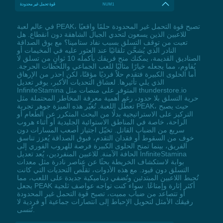
NUM1
قوة تحمل غير محدودة
في عالم لعبة PEAK، تصبح قوة التحمل غير المحدودة حلمًا واقعيًا
للاعبين الذين يسعون لتحدي الجبال الشاهقة دون انقطاع. هل
تعبت من توقف التسلق بسبب نفاد ستامينا؟ مع بوق الصداقة
النادر الذي يُشحَّن تلقائيًا عند العثور عليه في المخيمات أو
الصناديق القديمة، يمكنك منح فريقك بأكمله 10 ثوانٍ من تسلق لا
يُقاوم، مما يجعله خيارًا مثاليًا للعب الجماعي واللحظات الحرجة.
أما الحلوى الكبيرة فتقدم حلاً فرديًا مؤقتًا، لكن احذر من الإرهاق
الذي يلي تأثيرها. لعشاق التحديات الأكبر، يوفر تعديل
InfiniteStamina المتوفر على منصات مثل thunderstore.io
حرية التسلق بلا حدود، رغم أهمية معرفة المخاطر المحتملة مثل
تعطُّل اللعبة. تُغيّر هذه الميزة جوهر تجربة PEAK، حيث يصبح
التركيز على الاستراتيجية بدلًا من البحث المتكرر عن الطعام أو
الراحة، خاصة في المناطق الاستوائية الجليدية أو أثناء هروب
سريع من الضباب القاتل. تخيّل اجتياز أصعب المسارات دون
خوف من السقوط أو فقدان التقدم، فبوق الصداقة يُعزز تناسق
الفريق، بينما تمنح الحلوى الكبيرة فرصة للهروب الفوري إلى
الحافة الآمنة. للاعبين المنفردين، يُعد تعديل InfiniteStamina
بوابة لاستكشاف الخريطة بحثًا عن عناصر نادرة مثل معدات
التسلق دون قيود. مع هذه الأدوات، تقلّص التحديات التي كانت
تُحبط اللاعبين المبتدئين وتُضفي ديناميكية جديدة على اللعب، مما
يجعل PEAK أكثر إثارة وإمتاعًا. سواء كنت تواجه عواصف ثلجية
أو تتصاعد من ضباب مميت، تصبح قوة التحمل غير المحدودة
رفيقك الأمثل لتحويل الإحباط إلى انتصارات جماعية أو فردية لا
تُنسى.