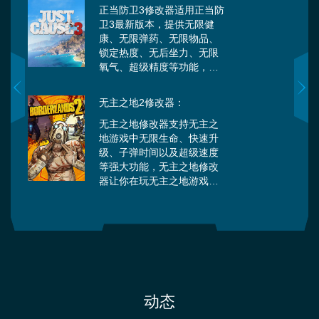
正当防卫3修改器适用正当防
卫3最新版本，提供无限健
康、无限弹药、无限物品、
锁定热度、无后坐力、无限
氧气、超级精度等功能，让
你尽情体验防卫过当的感
觉。 正当防卫3是一款由
无主之地2修改器：
Avalanche Studios开发，
Square Enix发行的一款第三
无主之地修改器支持无主之
人称射击类游戏，该游戏是
地游戏中无限生命、快速升
《正当防卫》系列游戏的第
级、子弹时间以及超级速度
三部作品，于2015年12月1
等强大功能，无主之地修改
日发行。游戏中玩家控制的
器让你在玩无主之地游戏时
主角Rico Rodriguez回到自
带来更多精彩的体验。
己的家乡地中海上的Medici
岛。这座岛屿被将军所独裁
统治，Di Ravello要利用岛上
的资源来统治世界。而Rico
的目标是推翻独裁统治，并
成为当地叛军的首领。
动态