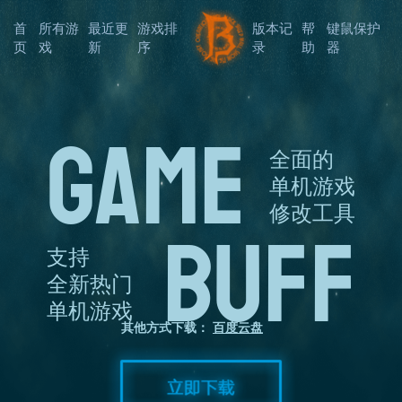
首
所有游
最近更
游戏排
版本记
帮
键鼠保护
页
戏
新
序
录
助
器
GAME
全面的
单机游戏
修改工具
BUFF
支持
全新热门
单机游戏
其他方式下载：
百度云盘