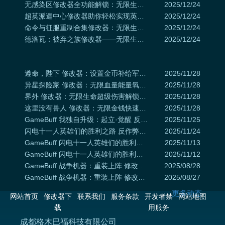
无感染区修改器全功能解锁：无限生命弹药与秒建基地的末日生存攻略
2025/12/24
超英派遣中心修改器助你轻松实现英雄满级与任务必成
2025/12/24
命令与征服重制合集修改器：无限生命、资源与一击必杀秘籍
2025/12/24
德洛瓦：被弃之族修改器——无限生命值与耐力解锁，畅游凯尔特黑暗世界
2025/12/24
遵命，陛下 修改器：设置金币补给军队掌控王国命运
2025/11/28
异星探险家 修改器：无限血量能量氧气征服星际沙盒
2025/11/28
界外 修改器：无限生命超级伤害解锁探索冒险巅峰
2025/11/28
这里没有兽人 修改器：无限金钱快速建造解锁游戏乐趣
2025/11/28
GameBuff 我独自升级：起立·觉醒 反作弊操作流程
2025/11/25
闪电十一人英雄们的胜利之路 反作弊操作流程使用
2025/11/24
GameBuff 闪电十一人英雄们的胜利之路反作弊流程
2025/11/13
GameBuff 闪电十一人英雄们的胜利之路反作弊操作流程
2025/11/12
GameBuff 战争机器：重装上阵 修改器反作弊 说明
2025/08/28
GameBuff 战争机器：重装上阵 修改器反作弊 流程
2025/08/27
更多动态
网站首页
修改器下
联系我们
服务条款
开发者禁
网站地图
载
用服务
成都格木巴福科技有限公司