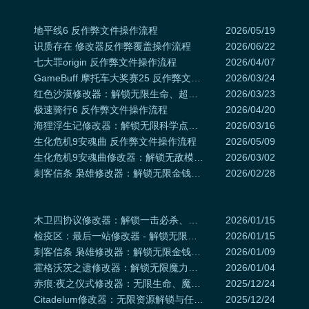
地平线6 反作弊文件操作流程
2026/05/19
识质存在 修改器反作弊覆盖操作流程
2026/06/22
七大罪origin 反作弊文件操作流程
2026/04/07
GameBuff 摩托车大奖赛25 反作弊文件操作流程
2026/03/24
红色沙漠修改器：解锁无限生命、超级伤害与编辑属性
2026/03/23
极速骑行6 反作弊文件操作流程
2026/04/20
海狸浮生记修改器：解锁无限科学点、终极长寿与即时建造
2026/03/16
生化危机9安魂曲 反作弊文件操作流程
2026/05/09
生化危机9安魂曲修改器：解锁无敌模式、无限弹药与超级伤害
2026/03/02
刺客信条 枭雄修改器：解锁无限金钱、上帝模式与全成就攻略
2026/02/28
木卫四协议修改器：解锁一击必杀、无限资源与超级速度
2026/01/15
检疫区：最后一站修改器 - 解锁无限资源、飞行模式与无敌城墙
2026/01/15
刺客信条 枭雄修改器：解锁无限金钱、上帝模式与全成就攻略
2026/01/09
霍格沃茨之遗修改器：解锁无限魔力与魔法特权，成就传奇巫师之路
2026/01/04
赤痕:夜之仪式修改器：无限生命、魔法与跳跃解锁全地图探索
2025/12/24
Citadelum修改器：无限资源解锁与任务速通秘籍
2025/12/24