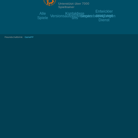
Unterstützt über 7000
Spieltrainer
Entwickler
Alle
Kontaktiere
deaktiviert
Versionsaufzeichnungen
Servicebedingungen
Spiele
uns
Dienst
Freundschaftslink:
GamePP