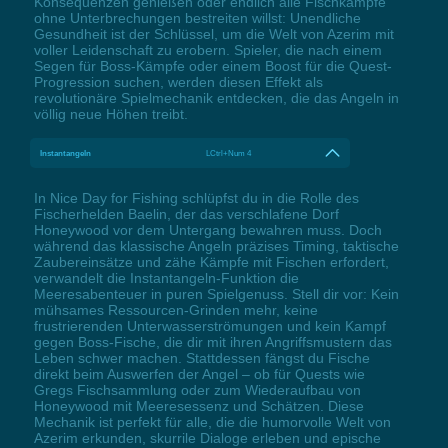
Konsequenzen genießen oder endlich alle Fischkämpfe
ohne Unterbrechungen bestreiten willst: Unendliche
Gesundheit ist der Schlüssel, um die Welt von Azerim mit
voller Leidenschaft zu erobern. Spieler, die nach einem
Segen für Boss-Kämpfe oder einem Boost für die Quest-
Progression suchen, werden diesen Effekt als
revolutionäre Spielmechanik entdecken, die das Angeln in
völlig neue Höhen treibt.
Instantangeln
LCtrl+Num 4
In Nice Day for Fishing schlüpfst du in die Rolle des
Fischerhelden Baelin, der das verschlafene Dorf
Honeywood vor dem Untergang bewahren muss. Doch
während das klassische Angeln präzises Timing, taktische
Zaubereinsätze und zähe Kämpfe mit Fischen erfordert,
verwandelt die Instantangeln-Funktion die
Meeresabenteuer in puren Spielgenuss. Stell dir vor: Kein
mühsames Ressourcen-Grinden mehr, keine
frustrierenden Unterwasserströmungen und kein Kampf
gegen Boss-Fische, die dir mit ihren Angriffsmustern das
Leben schwer machen. Stattdessen fängst du Fische
direkt beim Auswerfen der Angel – ob für Quests wie
Gregs Fischsammlung oder zum Wiederaufbau von
Honeywood mit Meeresessenz und Schätzen. Diese
Mechanik ist perfekt für alle, die die humorvolle Welt von
Azerim erkunden, skurrile Dialoge erleben und epische