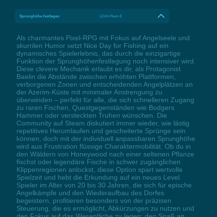
Sprunghöhe festlegen
LCtrl+Num 6
Als charmantes Pixel-RPG mit Fokus auf Angelseele und
skurrilen Humor setzt Nice Day for Fishing auf ein
dynamisches Spielerlebnis, das durch die einzigartige
Funktion der Sprunghöhenfestlegung noch intensiver wird.
Diese clevere Mechanik erlaubt es dir, als Protagonist
Baelin die Abstände zwischen erhöhten Plattformen,
verborgenen Zonen und entscheidenden Angelplätzen an
der Azerim-Küste mit minimaler Anstrengung zu
überwinden – perfekt für alle, die sich schnelleren Zugang
zu raren Fischen, Questgegenständen wie Bodgers
Hammer oder versteckten Truhen wünschen. Die
Community auf Steam diskutiert immer wieder, wie lästig
repetitives Herumlaufen und gescheiterte Sprünge sein
können, doch mit der individuell anpassbaren Sprunghöhe
wird aus Frustration flüssige Charaktermobilität. Ob du in
den Wäldern von Honeywood nach einer seltenen Pflanze
fischst oder legendäre Fische in schwer zugänglichen
Klippenregionen anlockst, diese Option spart wertvolle
Spielzeit und hebt die Erkundung auf ein neues Level.
Spieler im Alter von 20 bis 30 Jahren, die sich für epische
Angelkämpfe und den Wiederaufbau des Dorfes
begeistern, profitieren besonders von der präzisen
Steuerung, die es ermöglicht, Abkürzungen zu nutzen und
den Fokus auf das Wesentliche zu legen: den Spaß an