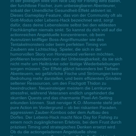
In der pixeligen Welt von Nice Day for Fishing wird Baelin,
der furchtlose Fischer, zum unbesiegbaren Abenteurer,
sobald der Unendliche Gesundheit-Effekt aktiviert ist.
Dieses Gameplay-Feature, das von der Community oft als
Gott-Modus oder Lebens-Hack bezeichnet wird, sorgt
dafür, dass deine Lebensleiste selbst bei den wildesten
Fischkämpfen niemals sinkt. So kannst du dich voll auf die
actionreichen Angelduelle konzentrieren, ob beim
Ausnutzen kniffliger Boss-Angriffsmuster wie des
Tentakelmonsters oder beim perfekten Timing von
Zaubern wie Lichtschlag. Spieler, die sich in der
humorvollen Story von Honeywood verlieren möchten,
profitieren besonders von der Unbesiegbarkeit, da sie sich
nicht mehr um Heiltränke oder lästige Wiederbelebungen
sorgen müssen. Der Effekt glänzt besonders bei Tiefsee-
Abenteuern, wo gefährliche Fische und Strömungen keine
Bedrohung mehr darstellen, und beim effizienten Grinden
seltener Ressourcen, um den Fischgott Thidon zu
beeindrucken. Neueinsteiger meistern die Lernkurve
stressfrei, während Veteranen endlich ungehindert die
skurrilen Quests und das charmante Pixel-Art-Setting
erkunden können. Statt nerviger K.O.-Momente steht jetzt
pure Action im Vordergrund – ob bei riskanten Paraden,
aggressiven Zauber-Kombos oder dem Aufbau des
Dorfes. Der Lebens-Hack macht Nice Day for Fishing zu
einem noch zugänglicheren Erlebnis, bei dem Frust durch
präzises Timing und strategisches Denken ersetzt wird.
Ob du die actiongeladenen Angelduelle ohne