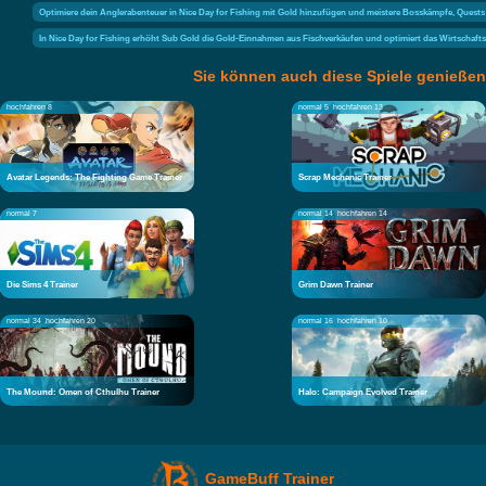
Optimiere dein Anglerabenteuer in Nice Day for Fishing mit Gold hinzufügen und meistere Bosskämpfe, Quests 
In Nice Day for Fishing erhöht Sub Gold die Gold-Einnahmen aus Fischverkäufen und optimiert das Wirtschaft
Sie können auch diese Spiele genießen
hochfahren 8
normal 5
hochfahren 13
Avatar Legends: The Fighting Game Trainer
Scrap Mechanic Trainer
normal 7
normal 14
hochfahren 14
Die Sims 4 Trainer
Grim Dawn Trainer
normal 34
hochfahren 20
normal 16
hochfahren 10
The Mound: Omen of Cthulhu Trainer
Halo: Campaign Evolved Trainer
GameBuff Trainer