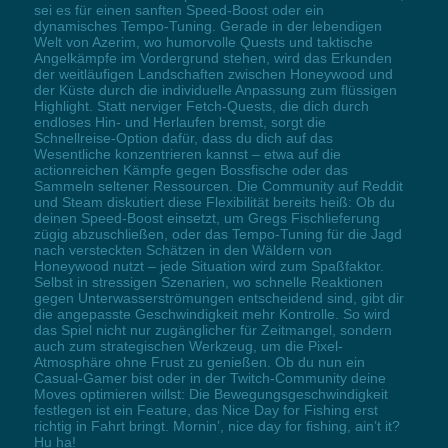
sei es für einen sanften Speed-Boost oder ein
dynamisches Tempo-Tuning. Gerade in der lebendigen
Welt von Azerim, wo humorvolle Quests und taktische
Angelkämpfe im Vordergrund stehen, wird das Erkunden
der weitläufigen Landschaften zwischen Honeywood und
der Küste durch die individuelle Anpassung zum flüssigen
Highlight. Statt nerviger Fetch-Quests, die dich durch
endloses Hin- und Herlaufen bremst, sorgt die
Schnellreise-Option dafür, dass du dich auf das
Wesentliche konzentrieren kannst – etwa auf die
actionreichen Kämpfe gegen Bossfische oder das
Sammeln seltener Ressourcen. Die Community auf Reddit
und Steam diskutiert diese Flexibilität bereits heiß: Ob du
deinen Speed-Boost einsetzt, um Gregs Fischlieferung
zügig abzuschließen, oder das Tempo-Tuning für die Jagd
nach versteckten Schätzen in den Wäldern von
Honeywood nutzt – jede Situation wird zum Spaßfaktor.
Selbst in stressigen Szenarien, wo schnelle Reaktionen
gegen Unterwasserströmungen entscheidend sind, gibt dir
die angepasste Geschwindigkeit mehr Kontrolle. So wird
das Spiel nicht nur zugänglicher für Zeitmangel, sondern
auch zum strategischen Werkzeug, um die Pixel-
Atmosphäre ohne Frust zu genießen. Ob du nun ein
Casual-Gamer bist oder in der Twitch-Community deine
Moves optimieren willst: Die Bewegungsgeschwindigkeit
festlegen ist ein Feature, das Nice Day for Fishing erst
richtig in Fahrt bringt. Mornin’, nice day for fishing, ain’t it?
Hu ha!