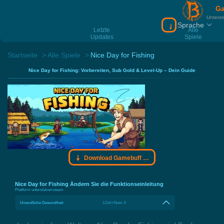
Ga
Unterst
Sprache
Download Gamebu
Letzte
Alle
Updates
Spiele
Startseite
Alle Spiele
Nice Day for Fishing
Nice Day for Fishing: Vorbereiten, Sub Gold & Level-Up – Dein Guide
Download Gamebuff Trainer
Nice Day for Fishing Ändern Sie die Funktionseinleitung
Plattform unterstützen:
steam
Unendliche Gesundheit
LCtrl+Num 3