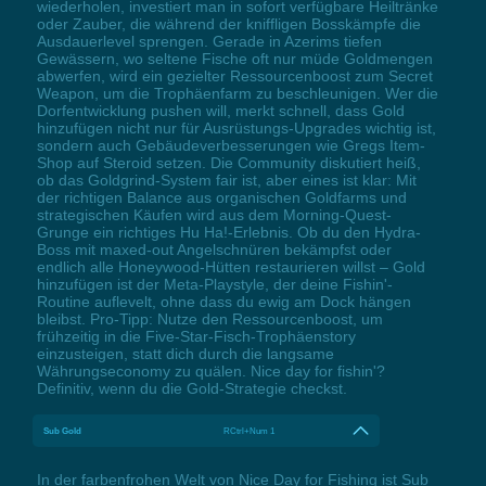
wiederholen, investiert man in sofort verfügbare Heiltränke
oder Zauber, die während der kniffligen Bosskämpfe die
Ausdauerlevel sprengen. Gerade in Azerims tiefen
Gewässern, wo seltene Fische oft nur müde Goldmengen
abwerfen, wird ein gezielter Ressourcenboost zum Secret
Weapon, um die Trophäenfarm zu beschleunigen. Wer die
Dorfentwicklung pushen will, merkt schnell, dass Gold
hinzufügen nicht nur für Ausrüstungs-Upgrades wichtig ist,
sondern auch Gebäudeverbesserungen wie Gregs Item-
Shop auf Steroid setzen. Die Community diskutiert heiß,
ob das Goldgrind-System fair ist, aber eines ist klar: Mit
der richtigen Balance aus organischen Goldfarms und
strategischen Käufen wird aus dem Morning-Quest-
Grunge ein richtiges Hu Ha!-Erlebnis. Ob du den Hydra-
Boss mit maxed-out Angelschnüren bekämpfst oder
endlich alle Honeywood-Hütten restaurieren willst – Gold
hinzufügen ist der Meta-Playstyle, der deine Fishin'-
Routine auflevelt, ohne dass du ewig am Dock hängen
bleibst. Pro-Tipp: Nutze den Ressourcenboost, um
frühzeitig in die Five-Star-Fisch-Trophäenstory
einzusteigen, statt dich durch die langsame
Währungseconomy zu quälen. Nice day for fishin'?
Definitiv, wenn du die Gold-Strategie checkst.
Sub Gold
RCtrl+Num 1
In der farbenfrohen Welt von Nice Day for Fishing ist Sub