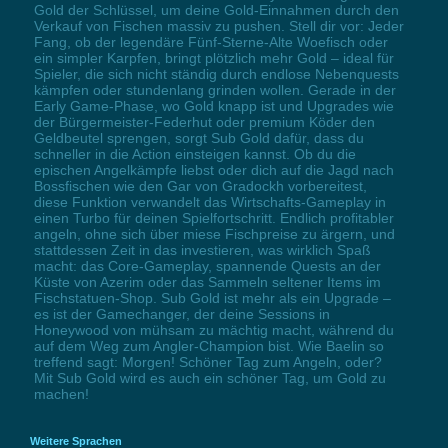
Gold der Schlüssel, um deine Gold-Einnahmen durch den
Verkauf von Fischen massiv zu pushen. Stell dir vor: Jeder
Fang, ob der legendäre Fünf-Sterne-Alte Woefisch oder
ein simpler Karpfen, bringt plötzlich mehr Gold – ideal für
Spieler, die sich nicht ständig durch endlose Nebenquests
kämpfen oder stundenlang grinden wollen. Gerade in der
Early Game-Phase, wo Gold knapp ist und Upgrades wie
der Bürgermeister-Federhut oder premium Köder den
Geldbeutel sprengen, sorgt Sub Gold dafür, dass du
schneller in die Action einsteigen kannst. Ob du die
epischen Angelkämpfe liebst oder dich auf die Jagd nach
Bossfischen wie den Gar von Gradockh vorbereitest,
diese Funktion verwandelt das Wirtschafts-Gameplay in
einen Turbo für deinen Spielfortschritt. Endlich profitabler
angeln, ohne sich über miese Fischpreise zu ärgern, und
stattdessen Zeit in das investieren, was wirklich Spaß
macht: das Core-Gameplay, spannende Quests an der
Küste von Azerim oder das Sammeln seltener Items im
Fischstatuen-Shop. Sub Gold ist mehr als ein Upgrade –
es ist der Gamechanger, der deine Sessions in
Honeywood von mühsam zu mächtig macht, während du
auf dem Weg zum Angler-Champion bist. Wie Baelin so
treffend sagt: Morgen! Schöner Tag zum Angeln, oder?
Mit Sub Gold wird es auch ein schöner Tag, um Gold zu
machen!
Weitere Sprachen