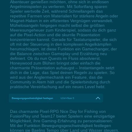
Abenteuer genießen möchten, ohne sich in endlosen
Angelminispielen zu verlieren. Mit Sofortfang sparen
Spieler wertvolle Zeit, während Schnellangeln das
repetitve Farmen von Materialien für stärkere Angeln oder
Magnet-Haken in ein effizientes Vergnügen verwandelt.
Mühelosangeln hingegen macht selbst die größten
Meeresungeheuer zum Kinderspiel, sodass du dich ganz
auf die Pixel-Action und die skurrile Präsentation
konzentrieren kannst. Gerade für Tastaturspieler, die sich
oft mit der Steuerung in den komplexen Angelkämpfen
herumschlagen, ist diese Funktion ein Gamechanger, der
die Balance zwischen Gameplay und Erzählung neu
definiert. Ob du nun Quests im Fluss absolvierst,
Honeywood zum Blühen bringst oder einfach die
charmante Präsentation aufsaugst – Instantangeln setzt
dich in die Lage, das Spiel deinen Regeln zu spielen. So
wird aus der Anglermechanik ein Feature, das die
Community in Atem hält und die Spielerbindung durch
praktische Vereinfachung auf ein neues Level hebt.
Bewegungsgeschwindigkeit festlegen
LCtrl+Num 5
Das charmante Pixel-RPG Nice Day for Fishing von
FusionPlay und Team17 bietet Spielern eine einzigartige
Möglichkeit, ihre Gaming-Erfahrung zu personalisieren:
Mit der Funktion Bewegungsgeschwindigkeit festlegen
können sie Baelins Tempo über Land und Wasser steuern,