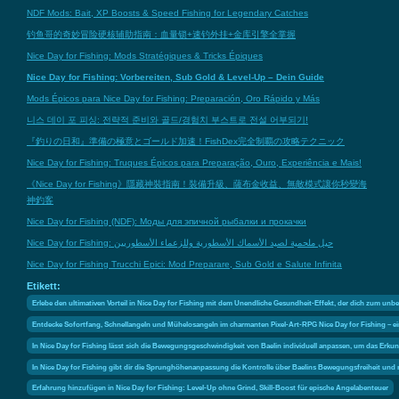
NDF Mods: Bait, XP Boosts & Speed Fishing for Legendary Catches
钓鱼哥的奇妙冒险硬核辅助指南：血量锁+速钓外挂+金库引擎全掌握
Nice Day for Fishing: Mods Stratégiques & Tricks Épiques
Nice Day for Fishing: Vorbereiten, Sub Gold & Level-Up – Dein Guide
Mods Épicos para Nice Day for Fishing: Preparación, Oro Rápido y Más
니스 데이 포 피싱: 전략적 준비와 골드/경험치 부스트로 전설 어부되기!
『釣りの日和』準備の極意とゴールド加速！FishDex完全制覇の攻略テクニック
Nice Day for Fishing: Truques Épicos para Preparação, Ouro, Experiência e Mais!
《Nice Day for Fishing》隱藏神裝指南！裝備升級、薩布金收益、無敵模式讓你秒變海
神釣客
Nice Day for Fishing (NDF): Моды для эпичной рыбалки и прокачки
Nice Day for Fishing: حيل ملحمية لصيد الأسماك الأسطورية وللزعماء الأسطوريين
Nice Day for Fishing Trucchi Epici: Mod Preparare, Sub Gold e Salute Infinita
Etikett:
Erlebe den ultimativen Vorteil in Nice Day for Fishing mit dem Unendliche Gesundheit-Effekt, der dich zum un
Entdecke Sofortfang, Schnellangeln und Mühelosangeln im charmanten Pixel-Art-RPG Nice Day for Fishing – eine
In Nice Day for Fishing lässt sich die Bewegungsgeschwindigkeit von Baelin individuell anpassen, um das Erk
In Nice Day for Fishing gibt dir die Sprunghöhenanpassung die Kontrolle über Baelins Bewegungsfreiheit u
Erfahrung hinzufügen in Nice Day for Fishing: Level-Up ohne Grind, Skill-Boost für epische Angelabenteuer