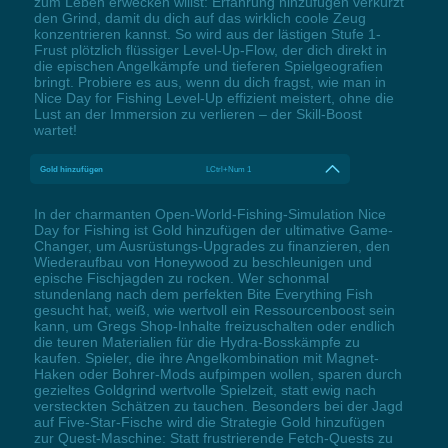
zum Leben erwecken willst: Erfahrung hinzufügen verkürzt
den Grind, damit du dich auf das wirklich coole Zeug
konzentrieren kannst. So wird aus der lästigen Stufe 1-
Frust plötzlich flüssiger Level-Up-Flow, der dich direkt in
die epischen Angelkämpfe und tieferen Spielgeografien
bringt. Probiere es aus, wenn du dich fragst, wie man in
Nice Day for Fishing Level-Up effizient meistert, ohne die
Lust an der Immersion zu verlieren – der Skill-Boost
wartet!
Gold hinzufügen
LCtrl+Num 1
In der charmanten Open-World-Fishing-Simulation Nice
Day for Fishing ist Gold hinzufügen der ultimative Game-
Changer, um Ausrüstungs-Upgrades zu finanzieren, den
Wiederaufbau von Honeywood zu beschleunigen und
epische Fischjagden zu rocken. Wer schonmal
stundenlang nach dem perfekten Bite Everything Fish
gesucht hat, weiß, wie wertvoll ein Ressourcenboost sein
kann, um Gregs Shop-Inhalte freizuschalten oder endlich
die teuren Materialien für die Hydra-Bosskämpfe zu
kaufen. Spieler, die ihre Angelkombination mit Magnet-
Haken oder Bohrer-Mods aufpimpen wollen, sparen durch
gezieltes Goldgrind wertvolle Spielzeit, statt ewig nach
versteckten Schätzen zu tauchen. Besonders bei der Jagd
auf Five-Star-Fische wird die Strategie Gold hinzufügen
zur Quest-Maschine: Statt frustrierende Fetch-Quests zu