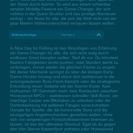
der Reise durch Azerim. So wird aus einem scheinbar
simplen Mobility-Feature ein Game-Changer, der sich
nahtlos in die Quest-Struktur und das pixelige Abenteuer
einfügt – ein Muss für alle, die sich die Welt nicht von ein
paar Metern Höhenunterschied versauen lassen wollen.
Erfahrung hinzufügen
LCtrl+Num 2
In Nice Day for Fishing ist das Hinzufügen von Erfahrung
ein Game-Changer für alle, die sich nicht ewig durch
endlosen Grind kämpfen wollen. Stell dir vor: Du könntest
Baelins Fähigkeiten direkt pushen, statt Stunden damit zu
verbringen, immer wieder die gleichen Fische zu angeln.
Mit dieser Mechanik springst du über die lästigen Early-
Game-Hürden hinweg und stürzt dich stattdessen in die
actiongeladenen Boss-Fisch-Kämpfe oder die strategische
Erkundung neuer Gebiete wie der Azerim-Küste. Kein
mühsames XP-Sammeln mehr, kein Rumlaufen zwischen
Honeywood-NPCs – stattdessen schneller Skill-Boost, um
mächtige Zauber wie Blitzhaken zu unlocken oder die
Dorfentwicklung mit seltenen Fängen voranzutreiben.
Gerade für Spieler, die die humorvolle Story und die
einzigartigen Angelmechaniken genießen wollen, ohne
sich von langwierigen Fortschrittsbarrieren bremsen zu
lassen, ist das der ultimative Shortcut. Egal ob du gegen
den Vier-Sterne-Katzenfisch antreten oder Honeywood