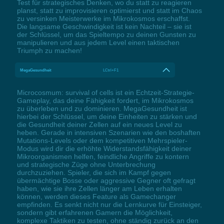
Test für strategisches Denken, wo du statt zu reagieren
planst, statt zu improvisieren optimierst und statt im Chaos
zu versinken Meisterwerke im Mikrokosmos erschaffst.
Die langsame Geschwindigkeit ist kein Nachteil – sie ist
der Schlüssel, um das Spieltempo zu deinen Gunsten zu
manipulieren und aus jedem Level einen taktischen
Triumph zu machen!
MegaGesundheit
LCtrl+F1
Microcosmum: survival of cells ist ein Echtzeit-Strategie-
Gameplay, das deine Fähigkeit fordert, im Mikrokosmos
zu überleben und zu dominieren. MegaGesundheit ist
hierbei der Schlüssel, um deine Einheiten zu stärken und
die Gesundheit deiner Zellen auf ein neues Level zu
heben. Gerade in intensiven Szenarien wie den boshaften
Mutations-Levels oder dem kompetitiven Mehrspieler-
Modus wird dir die erhöhte Widerstandsfähigkeit deiner
Mikroorganismen helfen, feindliche Angriffe zu kontern
und strategische Züge ohne Unterbrechung
durchzuziehen. Spieler, die sich im Kampf gegen
übermächtige Bosse oder aggressive Gegner oft gefragt
haben, wie sie ihre Zellen länger am Leben erhalten
können, werden dieses Feature als Gamechanger
empfinden. Es senkt nicht nur die Lernkurve für Einsteiger,
sondern gibt erfahrenen Gamern die Möglichkeit,
komplexe Taktiken zu testen, ohne ständig zurück an den