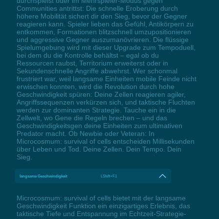
durchspielst oder im Mehrspieler-Modus gegen
Communities antrittst: Die schnelle Eroberung durch
höhere Mobilität sichert dir den Sieg, bevor der Gegner
reagieren kann. Spieler lieben das Gefühl, Antikörpern zu
entkommen, Formationen blitzschnell umzupositionieren
und aggressive Gegner auszumanövrieren. Die flüssige
Spielumgebung wird mit dieser Upgrade zum Tempoduell,
bei dem du die Kontrolle behältst – egal ob du
Ressourcen raubst, Territorium erweiterst oder in
Sekundenschnelle Angriffe abwehrst. Wer schonmal
frustriert war, weil langsame Einheiten mobile Feinde nicht
erwischen konnten, wird die Revolution durch hohe
Geschwindigkeit spüren: Deine Zellen reagieren agiler,
Angriffssequenzen verkürzen sich, und taktische Fluchten
werden zur dominanten Strategie. Tauche ein in die
Zellwelt, wo Gene die Regeln brechen – und das
Geschwindigkeitsgen deine Einheiten zum ultimativen
Predator macht. Ob Newbie oder Veteran: In
Microcosmum: survival of cells entscheiden Millisekunden
über Leben und Tod. Deine Zellen. Dein Tempo. Dein
Sieg.
langsame Geschwindigkeit
LShift+F1
Microcosmum: survival of cells bietet mit der langsame
Geschwindigkeit Funktion ein einzigartiges Erlebnis, das
taktische Tiefe und Entspannung im Echtzeit-Strategie-