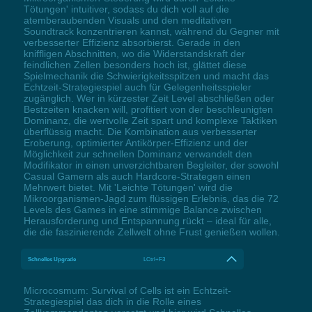
Tötungen' intuitiver, sodass du dich voll auf die
atemberaubenden Visuals und den meditativen
Soundtrack konzentrieren kannst, während du Gegner mit
verbesserter Effizienz absorbierst. Gerade in den
kniffligen Abschnitten, wo die Widerstandskraft der
feindlichen Zellen besonders hoch ist, glättet diese
Spielmechanik die Schwierigkeitsspitzen und macht das
Echtzeit-Strategiespiel auch für Gelegenheitsspieler
zugänglich. Wer in kürzester Zeit Level abschließen oder
Bestzeiten knacken will, profitiert von der beschleunigten
Dominanz, die wertvolle Zeit spart und komplexe Taktiken
überflüssig macht. Die Kombination aus verbesserter
Eroberung, optimierter Antikörper-Effizienz und der
Möglichkeit zur schnellen Dominanz verwandelt den
Modifikator in einen unverzichtbaren Begleiter, der sowohl
Casual Gamern als auch Hardcore-Strategen einen
Mehrwert bietet. Mit 'Leichte Tötungen' wird die
Mikroorganismen-Jagd zum flüssigen Erlebnis, das die 72
Levels des Games in eine stimmige Balance zwischen
Herausforderung und Entspannung rückt – ideal für alle,
die die faszinierende Zellwelt ohne Frust genießen wollen.
Schnelles Upgrade
LCtrl+F3
Microcosmum: Survival of Cells ist ein Echtzeit-
Strategiespiel das dich in die Rolle eines