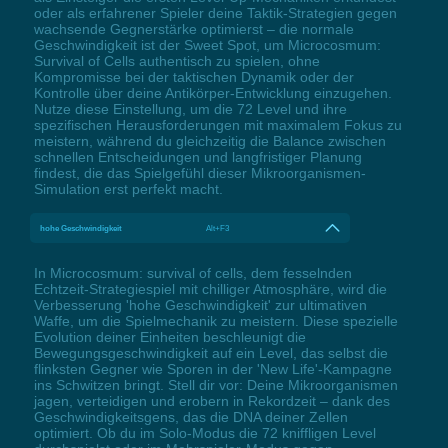
oder als erfahrener Spieler deine Taktik-Strategien gegen
wachsende Gegnerstärke optimierst – die normale
Geschwindigkeit ist der Sweet Spot, um Microcosmum:
Survival of Cells authentisch zu spielen, ohne
Kompromisse bei der taktischen Dynamik oder der
Kontrolle über deine Antikörper-Entwicklung einzugehen.
Nutze diese Einstellung, um die 72 Level und ihre
spezifischen Herausforderungen mit maximalem Fokus zu
meistern, während du gleichzeitig die Balance zwischen
schnellen Entscheidungen und langfristiger Planung
findest, die das Spielgefühl dieser Mikroorganismen-
Simulation erst perfekt macht.
hohe Geschwindigkeit
Alt+F3
In Microcosmum: survival of cells, dem fesselnden
Echtzeit-Strategiespiel mit chilliger Atmosphäre, wird die
Verbesserung 'hohe Geschwindigkeit' zur ultimativen
Waffe, um die Spielmechanik zu meistern. Diese spezielle
Evolution deiner Einheiten beschleunigt die
Bewegungsgeschwindigkeit auf ein Level, das selbst die
flinksten Gegner wie Sporen in der 'New Life'-Kampagne
ins Schwitzen bringt. Stell dir vor: Deine Mikroorganismen
jagen, verteidigen und erobern in Rekordzeit – dank des
Geschwindigkeitsgens, das die DNA deiner Zellen
optimiert. Ob du im Solo-Modus die 72 kniffligen Level