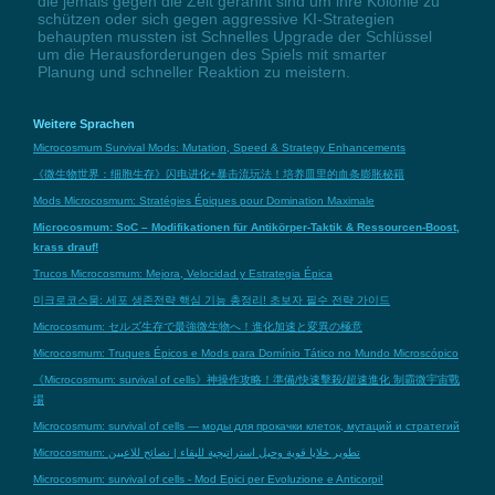
die jemals gegen die Zeit gerannt sind um ihre Kolonie zu
schützen oder sich gegen aggressive KI-Strategien
behaupten mussten ist Schnelles Upgrade der Schlüssel
um die Herausforderungen des Spiels mit smarter
Planung und schneller Reaktion zu meistern.
Weitere Sprachen
Microcosmum Survival Mods: Mutation, Speed & Strategy Enhancements
《微生物世界：细胞生存》闪电进化+暴击流玩法！培养皿里的血条膨胀秘籍
Mods Microcosmum: Stratégies Épiques pour Domination Maximale
Microcosmum: SoC – Modifikationen für Antikörper-Taktik & Ressourcen-Boost,
krass drauf!
Trucos Microcosmum: Mejora, Velocidad y Estrategia Épica
미크로코스뭄: 세포 생존전략 핵심 기능 총정리! 초보자 필수 전략 가이드
Microcosmum: セルズ生存で最強微生物へ！進化加速と変異の極意
Microcosmum: Truques Épicos e Mods para Domínio Tático no Mundo Microscópico
《Microcosmum: survival of cells》神操作攻略！準備/快速擊殺/超速進化 制霸微宇宙戰
場
Microcosmum: survival of cells — моды для прокачки клеток, мутаций и стратегий
Microcosmum: تطوير خلايا قوية وحيل استراتيجية للبقاء | نصائح للاعبين
Microcosmum: survival of cells - Mod Epici per Evoluzione e Anticorpi!