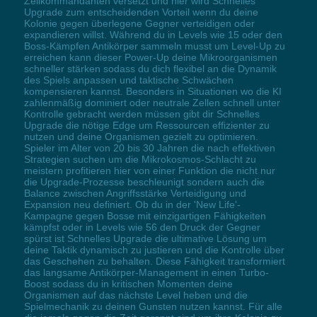
Zellkommandanten versetzt und hier wird Schnelles
Upgrade zum entscheidenden Vorteil wenn du deine
Kolonie gegen überlegene Gegner verteidigen oder
expandieren willst. Während du in Levels wie 15 oder den
Boss-Kämpfen Antikörper sammeln musst um Level-Up zu
erreichen kann dieser Power-Up deine Mikroorganismen
schneller stärken sodass du dich flexibel an die Dynamik
des Spiels anpassen und taktische Schwächen
kompensieren kannst. Besonders in Situationen wo die KI
zahlenmäßig dominiert oder neutrale Zellen schnell unter
Kontrolle gebracht werden müssen gibt dir Schnelles
Upgrade die nötige Edge um Ressourcen effizienter zu
nutzen und deine Organismen gezielt zu optimieren.
Spieler im Alter von 20 bis 30 Jahren die nach effektiven
Strategien suchen um die Mikrokosmos-Schlacht zu
meistern profitieren hier von einer Funktion die nicht nur
die Upgrade-Prozesse beschleunigt sondern auch die
Balance zwischen Angriffsstärke Verteidigung und
Expansion neu definiert. Ob du in der 'New Life'-
Kampagne gegen Bosse mit einzigartigen Fähigkeiten
kämpfst oder in Levels wie 56 den Druck der Gegner
spürst ist Schnelles Upgrade die ultimative Lösung um
deine Taktik dynamisch zu justieren und die Kontrolle über
das Geschehen zu behalten. Diese Fähigkeit transformiert
das langsame Antikörper-Management in einen Turbo-
Boost sodass du in kritischen Momenten deine
Organismen auf das nächste Level heben und die
Spielmechanik zu deinen Gunsten nutzen kannst. Für alle