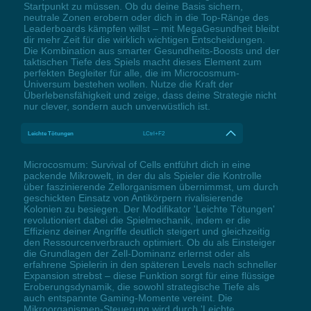
Startpunkt zu müssen. Ob du deine Basis sichern,
neutrale Zonen erobern oder dich in die Top-Ränge des
Leaderboards kämpfen willst – mit MegaGesundheit bleibt
dir mehr Zeit für die wirklich wichtigen Entscheidungen.
Die Kombination aus smarter Gesundheits-Boosts und der
taktischen Tiefe des Spiels macht dieses Element zum
perfekten Begleiter für alle, die im Microcosmum-
Universum bestehen wollen. Nutze die Kraft der
Überlebensfähigkeit und zeige, dass deine Strategie nicht
nur clever, sondern auch unverwüstlich ist.
Leichte Tötungen
LCtrl+F2
Microcosmum: Survival of Cells entführt dich in eine
packende Mikrowelt, in der du als Spieler die Kontrolle
über faszinierende Zellorganismen übernimmst, um durch
geschickten Einsatz von Antikörpern rivalisierende
Kolonien zu besiegen. Der Modifikator 'Leichte Tötungen'
revolutioniert dabei die Spielmechanik, indem er die
Effizienz deiner Angriffe deutlich steigert und gleichzeitig
den Ressourcenverbrauch optimiert. Ob du als Einsteiger
die Grundlagen der Zell-Dominanz erlernst oder als
erfahrene Spielerin in den späteren Levels nach schneller
Expansion strebst – diese Funktion sorgt für eine flüssige
Eroberungsdynamik, die sowohl strategische Tiefe als
auch entspannte Gaming-Momente vereint. Die
Mikroorganismen-Steuerung wird durch 'Leichte