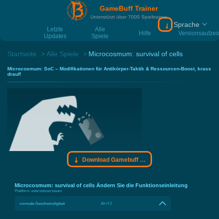
GameBuff Trainer
Unterstützt über 7000 Spieltrainer
Sprache
Download Gamebu
Letzte
Alle
Hilfe
Versionsaufze
Updates
Spiele
Startseite
Alle Spiele
Microcosmum: survival of cells
Microcosmum: SoC – Modifikationen für Antikörper-Taktik & Ressourcen-Boost, krass
drauf!
Download Gamebuff Trainer
Microcosmum: survival of cells Ändern Sie die Funktionseinleitung
Plattform unterstützen:
steam
normale Geschwindigkeit
Alt+F2