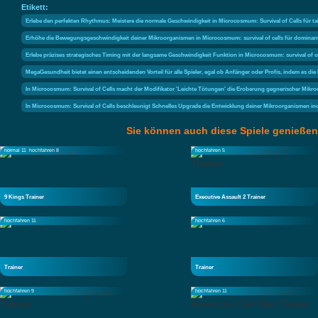
Etikett:
Erlebe den perfekten Rhythmus: Meistere die normale Geschwindigkeit in Microcosmum: Survival of Cells für ta
Erhöhe die Bewegungsgeschwindigkeit deiner Mikroorganismen in Microcosmum: survival of cells für dominant
Erlebe präzises strategisches Timing mit der langsame Geschwindigkeit Funktion in Microcosmum: survival of ce
MegaGesundheit bietet einen entscheidenden Vorteil für alle Spieler, egal ob Anfänger oder Profis, indem es di
In Microcosmum: Survival of Cells macht der Modifikator 'Leichte Tötungen' die Eroberung gegnerischer Mikroor
In Microcosmum: Survival of Cells beschleunigt Schnelles Upgrade die Entwicklung deiner Mikroorganismen inde
Sie können auch diese Spiele genießen
normal 11
hochfahren 8
hochfahren 5
9 Kings Trainer
Executive Assault 2 Trainer
hochfahren 11
hochfahren 6
Trainer
Trainer
hochfahren 9
hochfahren 11