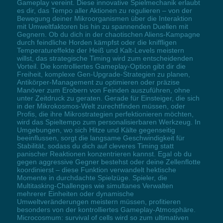
Gameplay vereint. Diese innovative Spielmechanik erlaubt
es dir, das Tempo aller Aktionen zu regulieren – von der
Bewegung deiner Mikroorganismen über die Interaktion
mit Umweltfaktoren bis hin zu spannenden Duellen mit
Gegnern. Ob du dich in der chaotischen Aliens-Kampagne
durch feindliche Horden kämpfst oder die kniffligen
Temperatureffekte der Heiß und Kalt-Levels meistern
willst, das strategische Timing wird zum entscheidenden
Vorteil. Die kontrolliertes Gameplay-Option gibt dir die
Freiheit, komplexe Gen-Upgrade-Strategien zu planen,
Antikörper-Management zu optimieren oder präzise
Manöver zum Erobern von Feinden auszuführen, ohne
unter Zeitdruck zu geraten. Gerade für Einsteiger, die sich
in der Mikrokosmos-Welt zurechtfinden müssen, oder
Profis, die ihre Mikrostrategien perfektionieren möchten,
wird das Spieltempo zum personalisierbaren Werkzeug. In
Umgebungen, wo sich Hitze und Kälte gegenseitig
beeinflussen, sorgt die langsame Geschwindigkeit für
Stabilität, sodass du dich auf cleveres Timing statt
panischer Reaktionen konzentrieren kannst. Egal ob du
gegen aggressive Gegner bestehst oder deine Zellenflotte
koordinierst – diese Funktion verwandelt hektische
Momente in durchdachte Spielzüge. Spieler, die
Multitasking-Challenges wie simultanes Verwalten
mehrerer Einheiten oder dynamische
Umweltveränderungen meistern müssen, profitieren
besonders von der kontrolliertes Gameplay-Atmosphäre.
Microcosmum: survival of cells wird so zum ultimativen