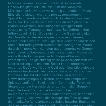
In Microcosmum: Survival of Cells ist die normale
Geschwindigkeit der Schlüssel, um das komplexe
Mikrokosmos-Universum vollständig zu entfalten. Diese
Einstellung bietet nicht nur einen ausgewogenen
Spielablauf, sondern schafft auch die ideale Basis, um
deine Taktik zu verfeinern, während du als Spieler die
Dynamik zwischen Reaktionsgeschwindigkeit und
strategischer Planung optimal nutzt. Besonders in den
frühen Leveln 1-15 hilft dir die normale Geschwindigkeit,
die Grundlagen der Antikörper-Strategie zu lernen,
Ressourcen clever in Level-Ups zu investieren und deinen
ersten Territorialgewinn systematisch anzugehen. Wenn
du dich in intensiven Kämpfen gegen aggressive Gegner
wie in Level 56 bewegst, gewährleistet dieser Modus die
nötige Kontrolle, um präzise Antikörper-Attacken zu
koordinieren und gleichzeitig deine Mikroorganismen vor
Überforderung zu schützen. Selbst in den temperatur-
extremen DLCs wie Hot and Cold oder New Life bleibt die
normale Geschwindigkeit dein verlässlicher Partner, um
komplexe Taktik-Entscheidungen bei variierenden
Umweltbedingungen zu treffen, ohne das Tempo des
Spiels zu verlieren. Spieler, die in Community-Foren wie
Steam über die Herausforderungen schneller Gegner in
New Life Level 15 oder die Frustration bei
unübersichtlichen Gen-Kombinationen klagen, finden hier
eine Lösung, die sowohl die strategische Tiefe als auch
die meditative Atmosphäre des Spiels bewahrt. Egal ob du
als Einsteiger die ersten Level-Up-Mechaniken erkundest