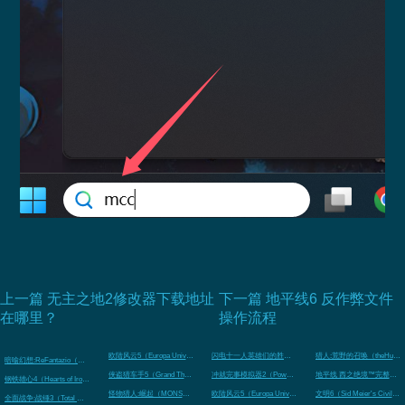
上一篇 无主之地2修改器下载地址
下一篇 地平线6 反作弊文件
在哪里？
操作流程
欧陆风云5（Europa Universalis V）
闪电十一人英雄们的胜利之路（INAZUMA ELEVEN: Victory 
猎人:荒野的召唤（theHunter: Ca
暗喻幻想:ReFantazio（Metaphor: ReFantazio）
侠盗猎车手5（Grand Theft Auto V Legacy）
冲就完事模拟器2（PowerWash Simulator 2）
地平线 西之绝境™完整版（Horizon 
钢铁雄心4（Hearts of Iron IV）
怪物猎人:崛起（MONSTER HUNTER RISE）
欧陆风云5（Europa Universalis 5）
文明6（Sid Meier's Civilizat
全面战争:战锤3（Total War: Warhammer III）