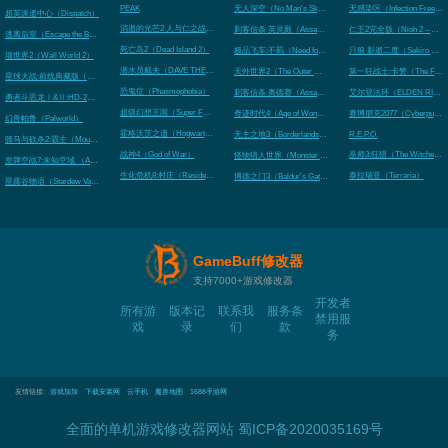
PEAK
无人深空（No Man's Sky）
无感染区（Infection Free Zo
超英派遣中心（Dispatch）
消逝的光芒2 人与仁之战（Dying Light 2 Stay Human）
刺客信条 英灵殿（Assassin's Creed Valhalla）
仁王2完全版（Nioh 2 – The Co
逃离后室（Escape the Backrooms）
死亡岛2（Dead Island 2）
极品飞车:不羁（Need for Speed Unbound）
只狼 影逝二度（Sekiro Shado
墙世界2（Wall World 2）
潜水员戴夫（DAVE THE DIVER）
天外世界2（The Outer Worlds 2）
第一狂战士:卡赞（The First Be
星球大战:前线典藏版（STAR WARS™: Battlefront Classic Collection）
恐鬼症（Phasmophobia）
刺客信条 奥德赛（Assassin's Creed Odyssey）
艾尔登法环（ELDEN RING
勇者斗恶龙Ⅰ&Ⅱ:HD-2D重制版（Dragon Quest 1 and 2 Remak）
超级幻想王国（Super Fantasy Kingdom）
奇迹时代4（Age of Wonders 4）
赛博朋克2077（Cyberpunk 2
幻兽帕鲁（Palworld）
霍格沃茨之遗（Hogwarts Legacy）
无主之地3（Borderlands 3）
R.E.P.O.
骑马与砍杀2:霸主（Mount & Blade II: Bannerlord）
战神4（God of War）
巫师3:狂猎（The Witcher 3: 
怪物猎人世界（Monster Hunter: World）
皇牌空战7:未知空域 （ACE COMBAT 7: SKIES UNKNOWN）
生化危机8:村庄（Resident Evil Village）
泰拉瑞亚（Terraria）
博德之门3（Baldur's Gate 3）
星露谷物语（Stardew Valley）
GameBuff修改器
支持7000+游戏修改器
开发者
所有游
版本记
联系我
服务条
禁用服
戏
录
们
款
务
友情链接:
游戏加加
下载安装网
云手机
魔兽地图
1688手游网
全面的单机游戏修改器网站
蜀ICP备2020035169号